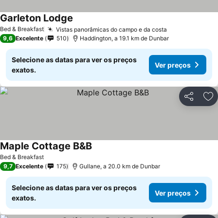
Garleton Lodge
Bed & Breakfast
Vistas panorâmicas do campo e da costa
9,6
Excelente
510
Haddington, a 19.1 km de Dunbar
Selecione as datas para ver os preços
Ver preços
exatos.
Partilhar
Ad
Maple Cottage B&B
Bed & Breakfast
9,7
Excelente
175
Gullane, a 20.0 km de Dunbar
Selecione as datas para ver os preços
Ver preços
exatos.