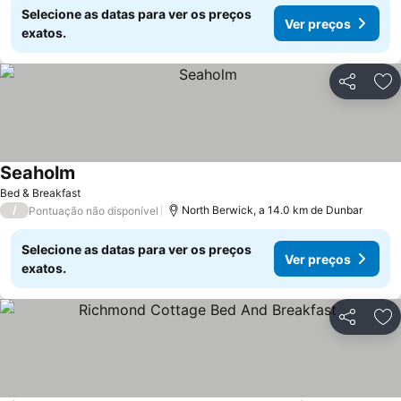
Selecione as datas para ver os preços
Ver preços
exatos.
Partilhar
Ad
Seaholm
Bed & Breakfast
/
North Berwick, a 14.0 km de Dunbar
Pontuação não disponível
Selecione as datas para ver os preços
Ver preços
exatos.
Partilhar
Ad