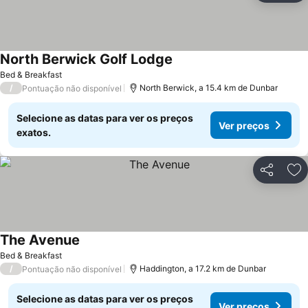
North Berwick Golf Lodge
Bed & Breakfast
/
North Berwick, a 15.4 km de Dunbar
Pontuação não disponível
Selecione as datas para ver os preços
Ver preços
exatos.
Partilhar
Ad
The Avenue
Bed & Breakfast
/
Haddington, a 17.2 km de Dunbar
Pontuação não disponível
Selecione as datas para ver os preços
Ver preços