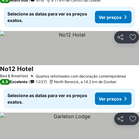
8,0
Muito boa
676
a 1.1 km de Centro da cidade
Selecione as datas para ver os preços
Ver preços
exatos.
Partilhar
Ad
No12 Hotel
Bed & Breakfast
Quartos reformados com decoração contemporânea
8,9
Excelente
1.037
North Berwick, a 14.2 km de Dunbar
Selecione as datas para ver os preços
Ver preços
exatos.
Partilhar
Ad