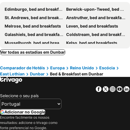
Edimburgo, bed and breakfasts
Berwick-upon-Tweed, bed and breakfasts
St. Andrews, bed and breakfasts
Anstruther, bed and breakfasts
Melrose, bed and breakfasts
Leven, bed and breakfasts
Galashiels, bed and breakfasts
Coldstream, bed and breakfasts
Musselburgh, bed and breakfasts
Kelso, bed and breakfasts
Prestonpans, bed and breakfasts
North Berwick, bed and breakfasts
Ver todas as estadias em Dunbar
Dysart, bed and breakfasts
Lauder, bed and breakfasts
Comparador de Hotéis
Europa
Reino Unido
Escócia
Dalkeith, bed and breakfasts
Cupar, bed and breakfasts
East Lothian
Dunbar
Bed & Breakfast em Dunbar
Haddington, bed and breakfasts
Penicuik, bed and breakfasts
Cockenzie, bed and breakfasts
Gullane, bed and breakfasts
Facebook
Twitter
Insta
Yo
Glenrothes, bed and breakfasts
Strathkinness, bed and breakfasts
Selecione o seu país
Coaltown Of Balgonie, bed and breakfasts
Roslin, bed and breakfasts
Eyemouth, bed and breakfasts
Adicionar no Google
Encontre facilmente os nossos
resultados: adicione o trivago como
fonte preferencial no Google.