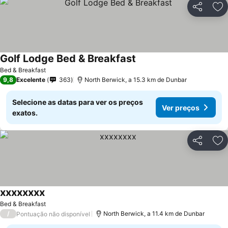
Partilhar
Ad
Golf Lodge Bed & Breakfast
Bed & Breakfast
9,8
Excelente
363
North Berwick, a 15.3 km de Dunbar
Selecione as datas para ver os preços
Ver preços
exatos.
Partilhar
Ad
xxxxxxxx
Bed & Breakfast
/
North Berwick, a 11.4 km de Dunbar
Pontuação não disponível