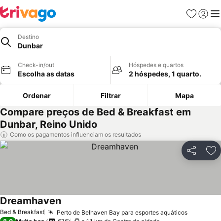
Favoritos
Iniciar
Me
Destino
Dunbar
Check-in/out
Hóspedes e quartos
Escolha as datas
2 hóspedes, 1 quarto.
Ordenar
Filtrar
Mapa
Compare preços de Bed & Breakfast em
Dunbar, Reino Unido
Como os pagamentos influenciam os resultados
Partilhar
Ad
Dreamhaven
Bed & Breakfast
Perto de Belhaven Bay para esportes aquáticos