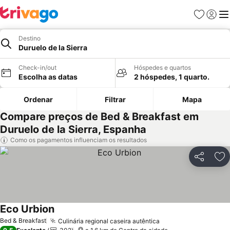
Favoritos
Iniciar
Me
Destino
Duruelo de la Sierra
Check-in/out
Hóspedes e quartos
Escolha as datas
2 hóspedes, 1 quarto.
Ordenar
Filtrar
Mapa
Compare preços de Bed & Breakfast em
Duruelo de la Sierra, Espanha
Como os pagamentos influenciam os resultados
Partilhar
Ad
Eco Urbion
Bed & Breakfast
Culinária regional caseira autêntica