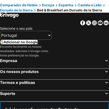
Comparador de Hotéis
Europa
Espanha
Castela e Leão
Duruelo de la Sierra
Bed & Breakfast em Duruelo de la Sierra
Facebook
Twitter
Insta
Yo
Selecione o seu país
Adicionar no Google
Encontre facilmente os nossos
resultados: adicione o trivago como
fonte preferencial no Google.
Empresa
Os nossos produtos
Termos e políticas
Suporte