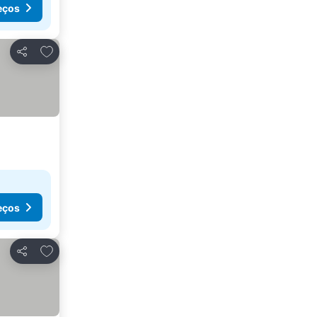
eços
Adicionar aos favoritos
Partilhar
eços
Adicionar aos favoritos
Partilhar