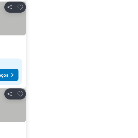
Adicionar aos favoritos
Partilhar
eços
Adicionar aos favoritos
Partilhar