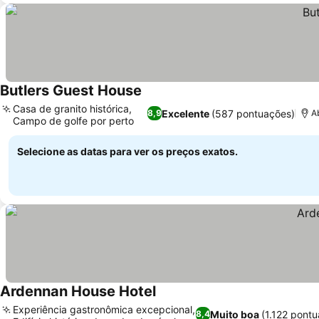
Butlers Guest House
Casa de granito histórica,
Excelente
(587 pontuações)
8,9
A
Campo de golfe por perto
Selecione as datas para ver os preços exatos.
Ardennan House Hotel
Experiência gastronômica excepcional,
Muito boa
(1.122 pont
8,4