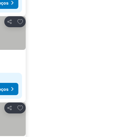
eços
Adicionar aos favoritos
Partilhar
eços
Adicionar aos favoritos
Partilhar