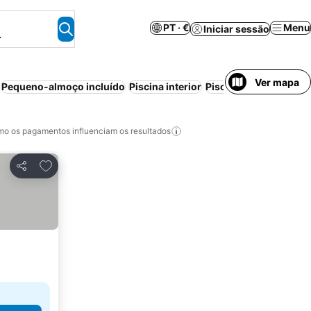
PT · €
Menu
Iniciar sessão
.
Ver mapa
Pequeno-almoço incluído
Piscina interior
Piscina
Wi-fi
Cancela
o os pagamentos influenciam os resultados
Adicionar aos favoritos
Partilhar