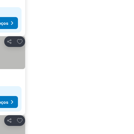
eços
Adicionar aos favoritos
Partilhar
eços
Adicionar aos favoritos
Partilhar