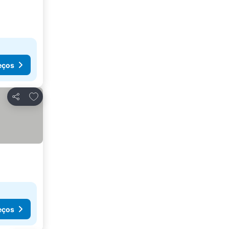
eços
Adicionar aos favoritos
Partilhar
eços