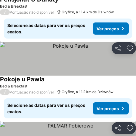
Bed & Breakfast
/
Gryfice, a 11.4 km de Dziwnów
Pontuação não disponível
Selecione as datas para ver os preços
Ver preços
exatos.
Partilhar
Ad
Pokoje u Pawla
Bed & Breakfast
/
Gryfice, a 11.2 km de Dziwnów
Pontuação não disponível
Selecione as datas para ver os preços
Ver preços
exatos.
Partilhar
Ad