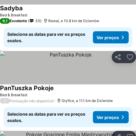
Sadyba
Bed & Breakfast
9,1
Excelente
33
Rewal, a 10.8 km de Dziwnów
Selecione as datas para ver os preços
Ver preços
exatos.
Partilhar
Ad
PanTuszka Pokoje
Bed & Breakfast
/
Gryfice, a 11.1 km de Dziwnów
Pontuação não disponível
Selecione as datas para ver os preços
Ver preços
exatos.