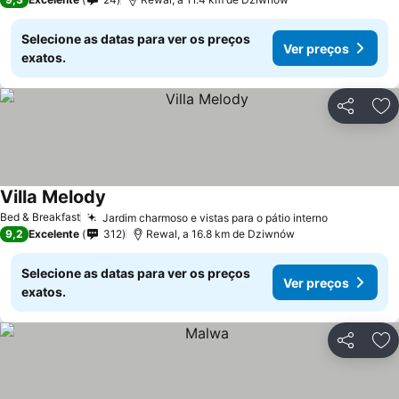
Selecione as datas para ver os preços
Ver preços
exatos.
Partilhar
Ad
Villa Melody
Bed & Breakfast
Jardim charmoso e vistas para o pátio interno
9,2
Excelente
312
Rewal, a 16.8 km de Dziwnów
Selecione as datas para ver os preços
Ver preços
exatos.
Partilhar
Ad