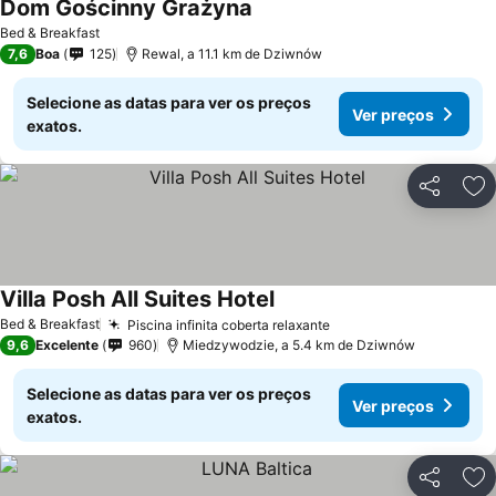
Dom Gościnny Grażyna
Bed & Breakfast
7,6
Boa
125
Rewal, a 11.1 km de Dziwnów
Selecione as datas para ver os preços
Ver preços
exatos.
Partilhar
Ad
Villa Posh All Suites Hotel
Bed & Breakfast
Piscina infinita coberta relaxante
9,6
Excelente
960
Miedzywodzie, a 5.4 km de Dziwnów
Selecione as datas para ver os preços
Ver preços
exatos.
Partilhar
Ad