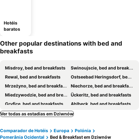
Hotéis
baratos
Other popular destinations with bed and
breakfasts
Misdroy, bed and breakfasts
Swinoujscie, bed and breakfasts
Rewal, bed and breakfasts
Ostseebad Heringsdorf, bed and breakfasts
Mrzeżyno, bed and breakfasts
Niechorze, bed and breakfasts
Miedzywodzie, bed and breakfasts
Ückeritz, bed and breakfasts
Gryfice, bed and breakfasts
Ahlbeck, bed and breakfasts
Goleniów, bed and breakfasts
Wolin, bed and breakfasts
Ver todas as estadias em Dziwnów
Korswandt, bed and breakfasts
Kamien Pomorski, bed and breakfasts
Comparador de Hotéis
Europa
Polónia
Pomerânia Ocidental
Bed & Breakfast em Dziwnów