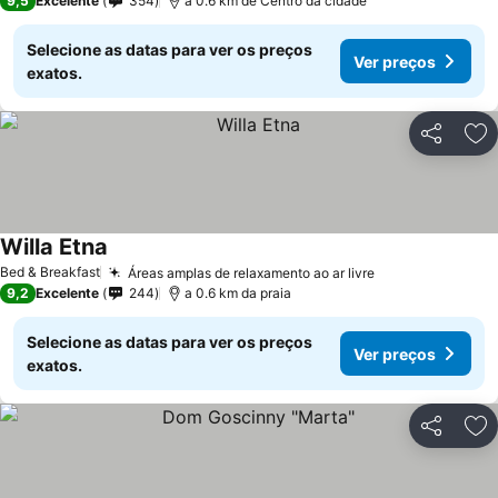
9,5
Excelente
354
a 0.6 km de Centro da cidade
Selecione as datas para ver os preços
Ver preços
exatos.
Partilhar
Ad
Willa Etna
Bed & Breakfast
Áreas amplas de relaxamento ao ar livre
9,2
Excelente
244
a 0.6 km da praia
Selecione as datas para ver os preços
Ver preços
exatos.
Partilhar
Ad