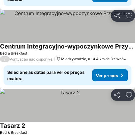
Partilhar
Ad
Centrum Integracyjno-wypoczynkowe Przygoda
Bed & Breakfast
/
Miedzywodzie, a 14.4 km de Dziwnów
Pontuação não disponível
Selecione as datas para ver os preços
Ver preços
exatos.
Partilhar
Ad
Tasarz 2
Bed & Breakfast