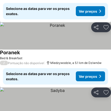
Selecione as datas para ver os preços
Ver preços
exatos.
Partilhar
Ad
Poranek
Bed & Breakfast
/
Miedzywodzie, a 5.1 km de Dziwnów
Pontuação não disponível
Selecione as datas para ver os preços
Ver preços
exatos.
Partilhar
Ad