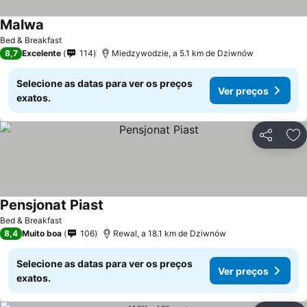
Malwa
Bed & Breakfast
8,7
Excelente
114
Miedzywodzie, a 5.1 km de Dziwnów
Selecione as datas para ver os preços
Ver preços
exatos.
Partilhar
Ad
Pensjonat Piast
Bed & Breakfast
8,4
Muito boa
106
Rewal, a 18.1 km de Dziwnów
Selecione as datas para ver os preços
Ver preços
exatos.