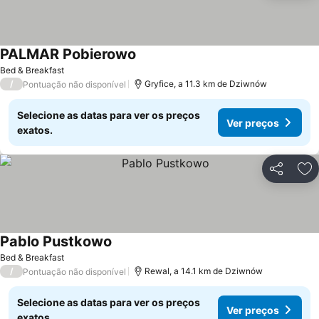
PALMAR Pobierowo
Bed & Breakfast
/
Gryfice, a 11.3 km de Dziwnów
Pontuação não disponível
Selecione as datas para ver os preços
Ver preços
exatos.
Partilhar
Ad
Pablo Pustkowo
Bed & Breakfast
/
Rewal, a 14.1 km de Dziwnów
Pontuação não disponível
Selecione as datas para ver os preços
Ver preços
exatos.