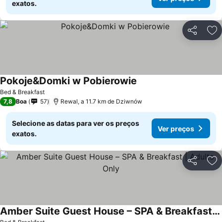
exatos.
Partilhar
Ad
Pokoje&Domki w Pobierowie
Bed & Breakfast
7,8
Boa
57
Rewal, a 11.7 km de Dziwnów
Selecione as datas para ver os preços
Ver preços
exatos.
Partilhar
Ad
Amber Suite Guest House – SPA & Breakfast | Adults Only