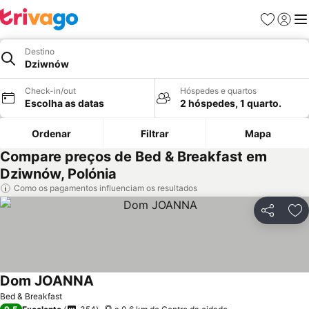
Favoritos
Iniciar
Me
Destino
Dziwnów
Check-in/out
Hóspedes e quartos
Escolha as datas
2 hóspedes, 1 quarto.
Ordenar
Filtrar
Mapa
Compare preços de Bed & Breakfast em
Dziwnów, Polónia
Como os pagamentos influenciam os resultados
Partilhar
Ad
Dom JOANNA
Bed & Breakfast