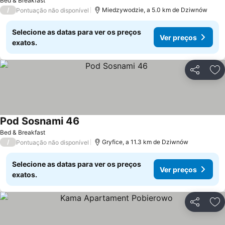
Bed & Breakfast
/
Miedzywodzie, a 5.0 km de Dziwnów
Pontuação não disponível
Selecione as datas para ver os preços
Ver preços
exatos.
Partilhar
Ad
Pod Sosnami 46
Bed & Breakfast
/
Gryfice, a 11.3 km de Dziwnów
Pontuação não disponível
Selecione as datas para ver os preços
Ver preços
exatos.
Partilhar
Ad