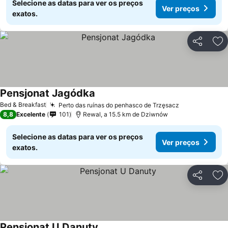
Selecione as datas para ver os preços
Ver preços
exatos.
Partilhar
Ad
Pensjonat Jagódka
Bed & Breakfast
Perto das ruínas do penhasco de Trzęsacz
8,8
Excelente
101
Rewal, a 15.5 km de Dziwnów
Selecione as datas para ver os preços
Ver preços
exatos.
Partilhar
Ad
Pensjonat U Danuty