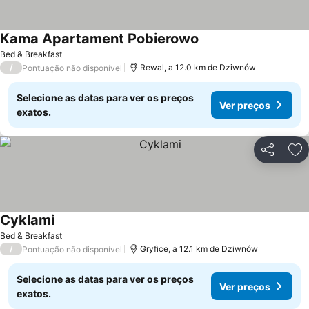
Kama Apartament Pobierowo
Bed & Breakfast
/
Rewal, a 12.0 km de Dziwnów
Pontuação não disponível
Selecione as datas para ver os preços
Ver preços
exatos.
Partilhar
Ad
Cyklami
Bed & Breakfast
/
Gryfice, a 12.1 km de Dziwnów
Pontuação não disponível
Selecione as datas para ver os preços
Ver preços
exatos.