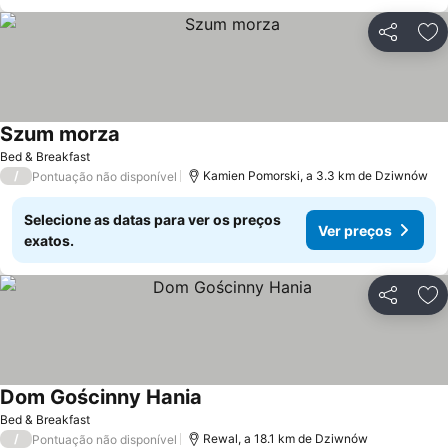
Partilhar
Ad
Szum morza
Bed & Breakfast
/
Kamien Pomorski, a 3.3 km de Dziwnów
Pontuação não disponível
Selecione as datas para ver os preços
Ver preços
exatos.
Partilhar
Ad
Dom Gościnny Hania
Bed & Breakfast
/
Rewal, a 18.1 km de Dziwnów
Pontuação não disponível