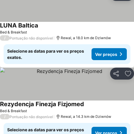
LUNA Baltica
Bed & Breakfast
/
Rewal, a 18.0 km de Dziwnów
Pontuação não disponível
Selecione as datas para ver os preços
Ver preços
exatos.
Partilhar
Ad
Rezydencja Finezja Fizjomed
Bed & Breakfast
/
Rewal, a 14.3 km de Dziwnów
Pontuação não disponível
Selecione as datas para ver os preços
Ver preços