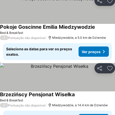
Partilhar
Ad
Pokoje Goscinne Emilia Miedzywodzie
Bed & Breakfast
/
Miedzywodzie, a 5.0 km de Dziwnów
Pontuação não disponível
Selecione as datas para ver os preços
Ver preços
exatos.
Partilhar
Ad
Brzezińscy Pensjonat Wisełka
Bed & Breakfast
/
Miedzywodzie, a 14.4 km de Dziwnów
Pontuação não disponível