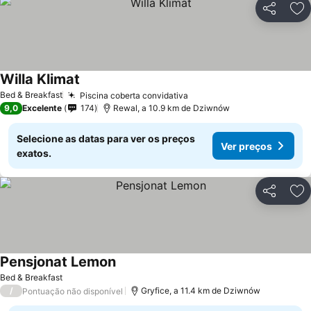
Partilhar
Ad
Willa Klimat
Bed & Breakfast
Piscina coberta convidativa
9,0
Excelente
174
Rewal, a 10.9 km de Dziwnów
Selecione as datas para ver os preços
Ver preços
exatos.
Partilhar
Ad
Pensjonat Lemon
Bed & Breakfast
/
Gryfice, a 11.4 km de Dziwnów
Pontuação não disponível