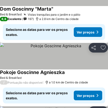
Dom Goscinny "Marta"
Bed & Breakfast
Vistas tranquilas para o jardim e o pátio
8,8
Excelente
197
a 2.8 km de Centro da cidade
Selecione as datas para ver os preços
Ver preços
exatos.
Partilhar
Ad
Pokoje Goscinne Agnieszka
Bed & Breakfast
/
a 1.0 km de Centro da cidade
Pontuação não disponível
Selecione as datas para ver os preços
Ver preços
exatos.