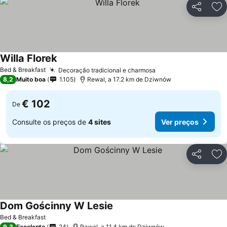
Partilhar
Ad
Willa Florek
Bed & Breakfast
Decoração tradicional e charmosa
8,2
Muito boa
1.105
Rewal, a 17.2 km de Dziwnów
€ 102
De
Consulte os preços de
4 sites
Ver preços
Partilhar
Ad
Dom Gościnny W Lesie
Bed & Breakfast
9,3
Excelente
24
Rewal, a 11.4 km de Dziwnów