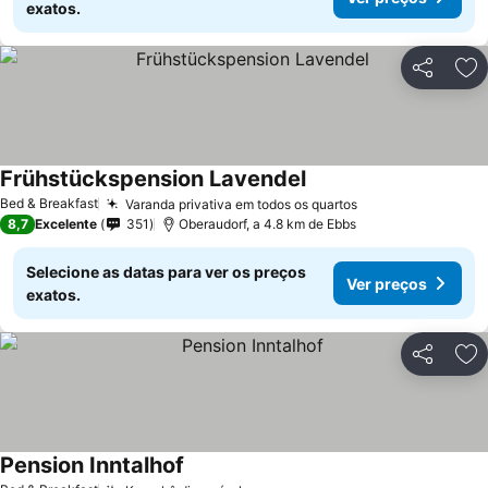
exatos.
Partilhar
Ad
Frühstückspension Lavendel
Bed & Breakfast
Varanda privativa em todos os quartos
8,7
Excelente
351
Oberaudorf, a 4.8 km de Ebbs
Selecione as datas para ver os preços
Ver preços
exatos.
Partilhar
Ad
Pension Inntalhof