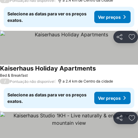
/
a 2.4 km de Centro da cidade
Pontuação não disponível
Selecione as datas para ver os preços
Ver preços
exatos.
Partilhar
Ad
Kaiserhaus Holiday Apartments
Bed & Breakfast
/
a 2.4 km de Centro da cidade
Pontuação não disponível
Selecione as datas para ver os preços
Ver preços
exatos.
Partilhar
Ad