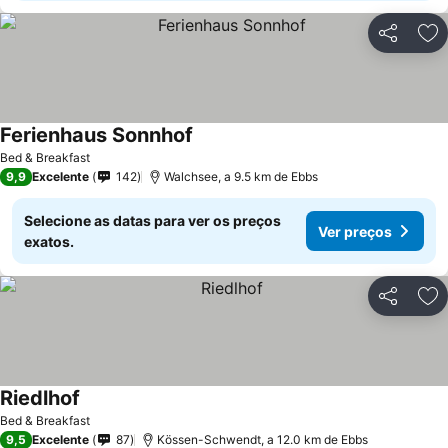
Partilhar
Ad
Ferienhaus Sonnhof
Bed & Breakfast
9,9
Excelente
142
Walchsee, a 9.5 km de Ebbs
Selecione as datas para ver os preços
Ver preços
exatos.
Partilhar
Ad
Riedlhof
Bed & Breakfast
9,5
Excelente
87
Kössen-Schwendt, a 12.0 km de Ebbs