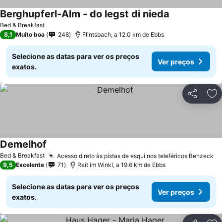
Berghupferl-Alm - do legst di nieda
Bed & Breakfast
8,1
Muito boa
248
Flintsbach, a 12.0 km de Ebbs
Selecione as datas para ver os preços
Ver preços
exatos.
Partilhar
Ad
Demelhof
Bed & Breakfast
Acesso direto às pistas de esqui nos teleféricos Benzeck
9,5
Excelente
71
Reit im Winkl, a 19.6 km de Ebbs
Selecione as datas para ver os preços
Ver preços
exatos.