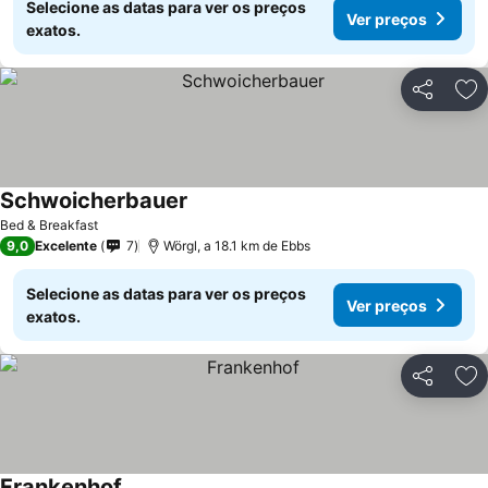
Selecione as datas para ver os preços
Ver preços
exatos.
Partilhar
Ad
Schwoicherbauer
Bed & Breakfast
9,0
Excelente
7
Wörgl, a 18.1 km de Ebbs
Selecione as datas para ver os preços
Ver preços
exatos.
Partilhar
Ad
Frankenhof