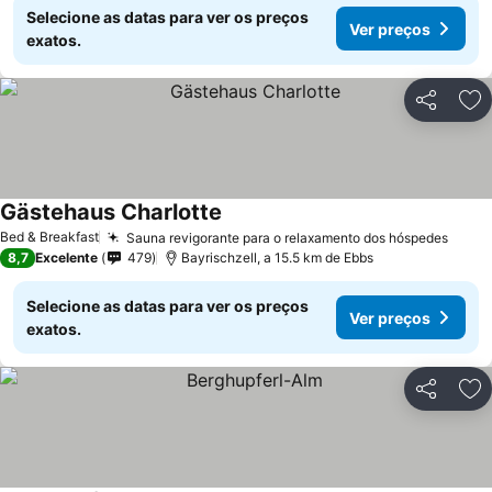
Selecione as datas para ver os preços
Ver preços
exatos.
Partilhar
Ad
Gästehaus Charlotte
Bed & Breakfast
Sauna revigorante para o relaxamento dos hóspedes
8,7
Excelente
479
Bayrischzell, a 15.5 km de Ebbs
Selecione as datas para ver os preços
Ver preços
exatos.
Partilhar
Ad