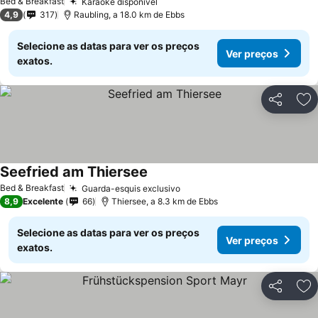
Bed & Breakfast
Karaokê disponível
4,9
317
Raubling, a 18.0 km de Ebbs
Selecione as datas para ver os preços
Ver preços
exatos.
Partilhar
Ad
Seefried am Thiersee
Bed & Breakfast
Guarda-esquis exclusivo
8,9
Excelente
66
Thiersee, a 8.3 km de Ebbs
Selecione as datas para ver os preços
Ver preços
exatos.
Partilhar
Ad