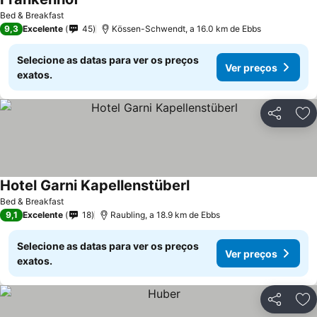
Bed & Breakfast
9,3
Excelente
45
Kössen-Schwendt, a 16.0 km de Ebbs
Selecione as datas para ver os preços
Ver preços
exatos.
Partilhar
Ad
Hotel Garni Kapellenstüberl
Bed & Breakfast
9,1
Excelente
18
Raubling, a 18.9 km de Ebbs
Selecione as datas para ver os preços
Ver preços
exatos.
Partilhar
Ad