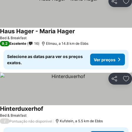
Partilhar
Ad
Haus Hager - Maria Hager
Bed & Breakfast
9,2
Excelente
16
Ellmau, a 14.8 km de Ebbs
Selecione as datas para ver os preços
Ver preços
exatos.
Partilhar
Ad
Hinterduxerhof
Bed & Breakfast
/
Kufstein, a 5.5 km de Ebbs
Pontuação não disponível