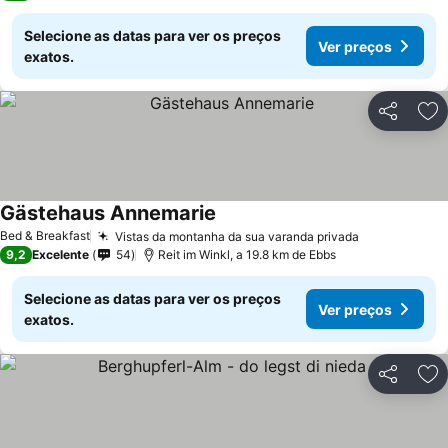
Selecione as datas para ver os preços
Ver preços
exatos.
Partilhar
Ad
Gästehaus Annemarie
Bed & Breakfast
Vistas da montanha da sua varanda privada
9,2
Excelente
54
Reit im Winkl, a 19.8 km de Ebbs
Selecione as datas para ver os preços
Ver preços
exatos.
Partilhar
Ad