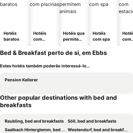
Hotéis
Hotéis
Hotéis que
Hotéis
Hoté
baratos
com
permitem
com spa
com
piscinas
animais
esta
ment
Bed & Breakfast perto de si, em Ebbs
Estes hotéis também poderão interessá-lo...
Pension Kellerer
Other popular destinations with bed and
breakfasts
Raubling, bed and breakfasts
Söll, bed and breakfasts
Saalbach Hinterglemm, bed and breakfasts
Westendorf, bed and breakfasts