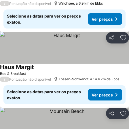
/
Walchsee, a 6.9 km de Ebbs
Pontuação não disponível
Selecione as datas para ver os preços
Ver preços
exatos.
Partilhar
Ad
Haus Margit
Bed & Breakfast
/
Kössen-Schwendt, a 14.6 km de Ebbs
Pontuação não disponível
Selecione as datas para ver os preços
Ver preços
exatos.
Partilhar
Ad