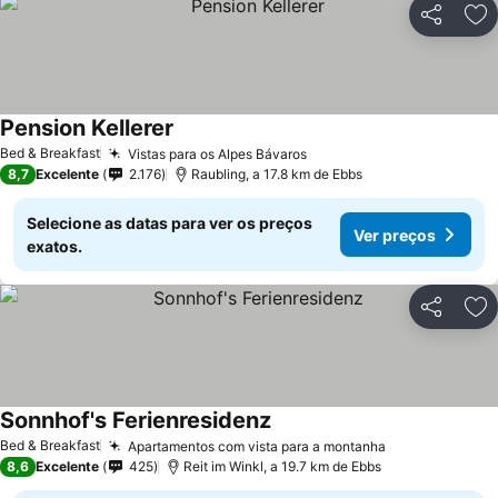
Partilhar
Ad
Pension Kellerer
Bed & Breakfast
Vistas para os Alpes Bávaros
8,7
Excelente
2.176
Raubling, a 17.8 km de Ebbs
Selecione as datas para ver os preços
Ver preços
exatos.
Partilhar
Ad
Sonnhof's Ferienresidenz
Bed & Breakfast
Apartamentos com vista para a montanha
8,6
Excelente
425
Reit im Winkl, a 19.7 km de Ebbs