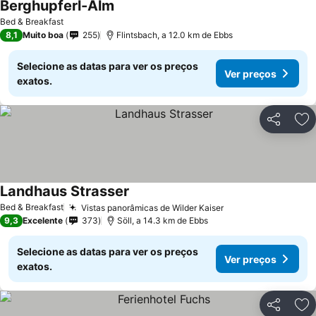
Berghupferl-Alm
Bed & Breakfast
8,1
Muito boa
255
Flintsbach, a 12.0 km de Ebbs
Selecione as datas para ver os preços
Ver preços
exatos.
Partilhar
Ad
Landhaus Strasser
Bed & Breakfast
Vistas panorâmicas de Wilder Kaiser
9,3
Excelente
373
Söll, a 14.3 km de Ebbs
Selecione as datas para ver os preços
Ver preços
exatos.
Partilhar
Ad