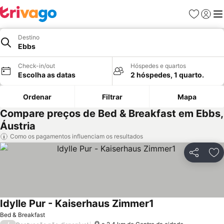
Favoritos
Iniciar
Me
Destino
Ebbs
Check-in/out
Hóspedes e quartos
Escolha as datas
2 hóspedes, 1 quarto.
Ordenar
Filtrar
Mapa
Compare preços de Bed & Breakfast em Ebbs,
Áustria
Como os pagamentos influenciam os resultados
Partilhar
Ad
Idylle Pur - Kaiserhaus Zimmer1
Bed & Breakfast