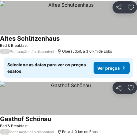
Partilhar
Ad
Altes Schützenhaus
Bed & Breakfast
/
Oberaudorf, a 3.6 km de Ebbs
Pontuação não disponível
Selecione as datas para ver os preços
Ver preços
exatos.
Partilhar
Ad
Gasthof Schönau
Bed & Breakfast
/
Erl, a 4.0 km de Ebbs
Pontuação não disponível