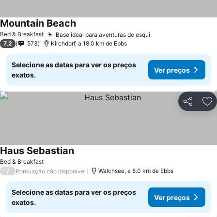
Mountain Beach
Bed & Breakfast
Base ideal para aventuras de esqui
7,2
573
Kirchdorf, a 18.0 km de Ebbs
Selecione as datas para ver os preços
Ver preços
exatos.
Partilhar
Ad
Haus Sebastian
Bed & Breakfast
/
Walchsee, a 8.0 km de Ebbs
Pontuação não disponível
Selecione as datas para ver os preços
Ver preços
exatos.