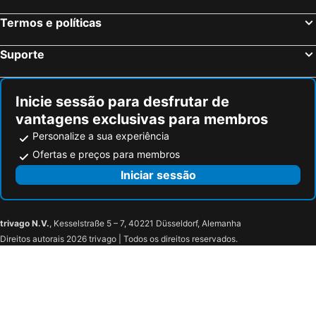
Aurach, bed and breakfasts
Thiersee, bed and breakfasts
Termos e políticas
Kufstein, bed and breakfasts
Reith im Alpbachtal, bed and breakfasts
Ruhpolding, bed and breakfasts
Gstadt, bed and breakfasts
Suporte
Kirchdorf, bed and breakfasts
Krimml, bed and breakfasts
Kirchberg, bed and breakfasts
Unterwössen, bed and breakfasts
Inicie sessão para desfrutar de
vantagens exclusivas para membros
Personalize a sua experiência
Ofertas e preços para membros
Iniciar sessão
trivago N.V.
, Kesselstraße 5 – 7, 40221 Düsseldorf, Alemanha
Direitos autorais 2026 trivago | Todos os direitos reservados.