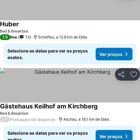
Huber
Bed & Breakfast
7,5
Boa
13
Scheffau, a 12.8 km de Ebbs
Selecione as datas para ver os preços
Ver preços
exatos.
Partilhar
Ad
Gästehaus Keilhof am Kirchberg
Bed & Breakfast
/
Aschau, a 18.1 km de Ebbs
Pontuação não disponível
Selecione as datas para ver os preços
Ver preços
exatos.