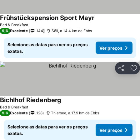
Frühstückspension Sport Mayr
Bed & Breakfast
9,6
Excelente
144
Söll, a 14.4 km de Ebbs
Selecione as datas para ver os preços
Ver preços
exatos.
Partilhar
Ad
Bichlhof Riedenberg
Bed & Breakfast
9,6
Excelente
128
Thiersee, a 17.9 km de Ebbs
Selecione as datas para ver os preços
Ver preços
exatos.