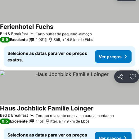
Ferienhotel Fuchs
Bed & Breakfast
Farto buffet de pequeno-almoço
8,9
Excelente
1.081
Söll, a 14.5 km de Ebbs
Selecione as datas para ver os preços
Ver preços
exatos.
Partilhar
Ad
Haus Jochblick Familie Loinger
Bed & Breakfast
Terraço relaxante com vista para a montanha
9,5
Excelente
115
Itter, a 17.9 km de Ebbs
Selecione as datas para ver os preços
Ver preços