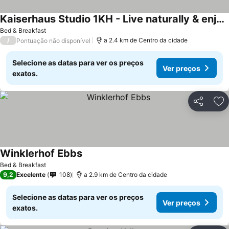
Kaiserhaus Studio 1KH - Live naturally & enjoy the mountain view
Bed & Breakfast
/
a 2.4 km de Centro da cidade
Pontuação não disponível
Selecione as datas para ver os preços
Ver preços
exatos.
Partilhar
Ad
Winklerhof Ebbs
Bed & Breakfast
9,2
Excelente
108
a 2.9 km de Centro da cidade
Selecione as datas para ver os preços
Ver preços
exatos.