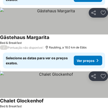
Partilhar
Ad
Gästehaus Margarita
Bed & Breakfast
/
Raubling, a 18.0 km de Ebbs
Pontuação não disponível
Selecione as datas para ver os preços
Ver preços
exatos.
Partilhar
Ad
Chalet Glockenhof
Bed & Breakfast