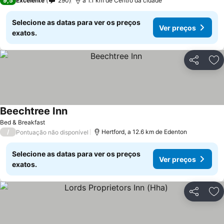
9,5
Excelente
290
a 1.1 km de Centro da cidade
Selecione as datas para ver os preços
Ver preços
exatos.
Partilhar
Ad
Beechtree Inn
Bed & Breakfast
/
Hertford, a 12.6 km de Edenton
Pontuação não disponível
Selecione as datas para ver os preços
Ver preços
exatos.
Partilhar
Ad