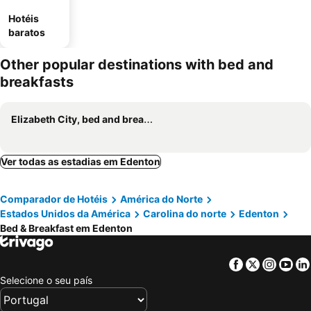
Hotéis
baratos
Other popular destinations with bed and
breakfasts
Elizabeth City, bed and breakfasts
Ver todas as estadias em Edenton
Comparador de Hotéis
América do Norte
Estados Unidos da América
Carolina do norte
Edenton
Bed & Breakfast em Edenton
Facebook
Twitter
Insta
Yo
Selecione o seu país