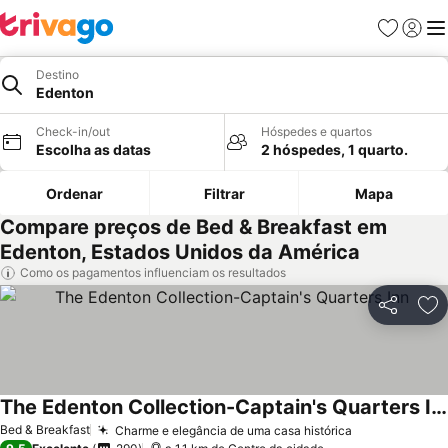
Favoritos
Iniciar
Me
Destino
Edenton
Check-in/out
Hóspedes e quartos
Escolha as datas
2 hóspedes, 1 quarto.
Ordenar
Filtrar
Mapa
Compare preços de Bed & Breakfast em
Edenton, Estados Unidos da América
Como os pagamentos influenciam os resultados
Partilhar
Ad
The Edenton Collection-Captain's Quarters Inn
Bed & Breakfast
Charme e elegância de uma casa histórica