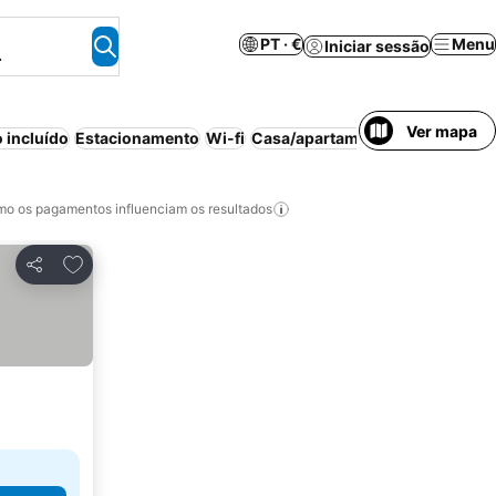
PT · €
Menu
Iniciar sessão
.
Ver mapa
 incluído
Estacionamento
Wi-fi
Casa/apartamento inteiro
Cozi
o os pagamentos influenciam os resultados
Adicionar aos favoritos
Partilhar