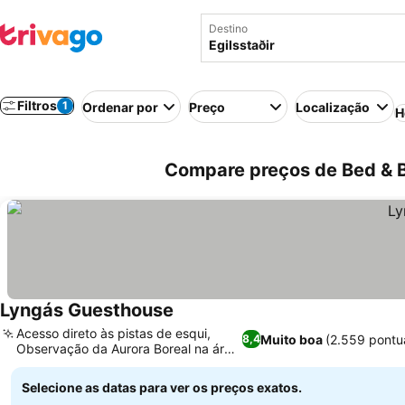
Destino
Filtros
1
Ordenar por
Preço
Localização
H
Compare preços de Bed & Br
Lyngás Guesthouse
Ver preços
Acesso direto às pistas de esqui,
Muito boa
(2.559 pontu
8,4
Observação da Aurora Boreal na área
Ver preços
comum
Selecione as datas para ver os preços exatos.