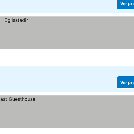
Ver pr
Ver pr