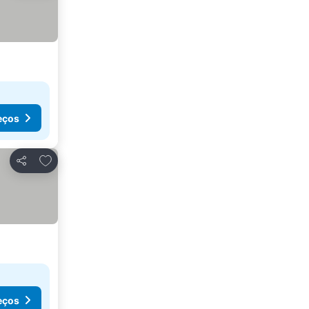
eços
Adicionar aos favoritos
Partilhar
eços