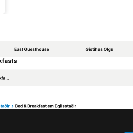
East Guesthouse
Gistihus Olgu
kfasts
sts
taðir
Bed & Breakfast em Egilsstaðir