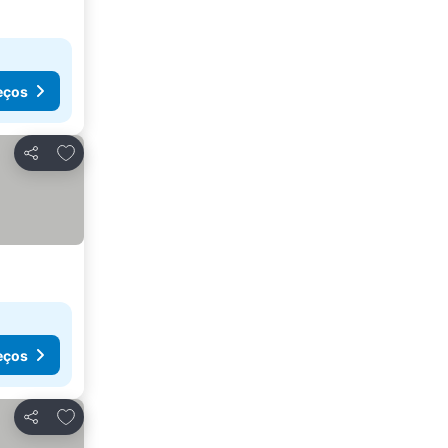
eços
Adicionar aos favoritos
Partilhar
eços
Adicionar aos favoritos
Partilhar