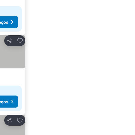
eços
Adicionar aos favoritos
Partilhar
eços
Adicionar aos favoritos
Partilhar