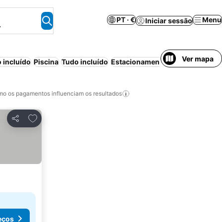
PT · €
Menu
Iniciar sessão
.
Ver mapa
 incluído
Piscina
Tudo incluído
Estacionamento
Praia
Aparthot
o os pagamentos influenciam os resultados
Adicionar aos favoritos
Partilhar
eços