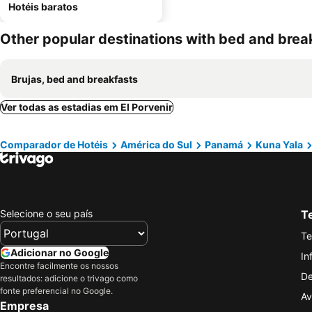
Hotéis baratos
Other popular destinations with bed and brea
Brujas, bed and breakfasts
Ver todas as estadias em El Porvenir
Comparador de Hotéis
América do Sul
Panamá
Kuna Yala
Selecione o seu país
Te
Te
Adicionar no Google
In
Encontre facilmente os nossos
De
resultados: adicione o trivago como
fonte preferencial no Google.
Av
Empresa