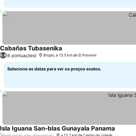
Cabañas Tubasenika
(6 pontuações)
6,4
Brujas, a 13.5 km de El Porvenir
Selecione as datas para ver os preços exatos.
Isla Iguana San-blas Gunayala Panama
Pontuação não disponível
/
a 13.2 km de Centro da cidade