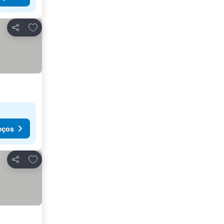
Adicionar aos favoritos
Partilhar
eços
Adicionar aos favoritos
Partilhar