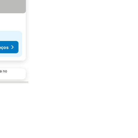
eços
a no