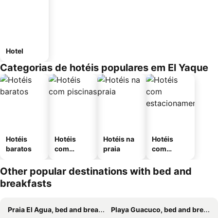
Hotel
Categorias de hotéis populares em El Yaque
Hotéis
Hotéis
Hotéis na
Hotéis
baratos
com
praia
com
piscinas
estaciona
mento
Other popular destinations with bed and
breakfasts
Praia El Agua, bed and breakfasts
Playa Guacuco, bed and breakfasts