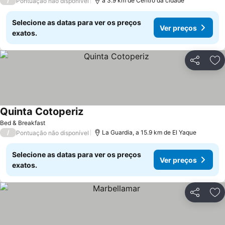
/
a 3.9 km de Centro da cidade
Pontuação não disponível
Selecione as datas para ver os preços
Ver preços
exatos.
Partilhar
Ad
Quinta Cotoperiz
Bed & Breakfast
/
La Guardia, a 15.9 km de El Yaque
Pontuação não disponível
Selecione as datas para ver os preços
Ver preços
exatos.
Partilhar
Ad