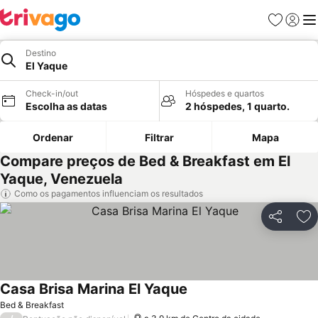
Favoritos
Iniciar
Me
Destino
El Yaque
Check-in/out
Hóspedes e quartos
Escolha as datas
2 hóspedes, 1 quarto.
Ordenar
Filtrar
Mapa
Compare preços de Bed & Breakfast em El
Yaque, Venezuela
Como os pagamentos influenciam os resultados
Partilhar
Ad
Casa Brisa Marina El Yaque
Bed & Breakfast