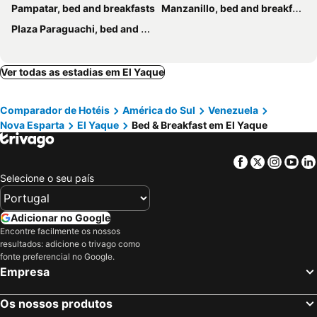
Pampatar, bed and breakfasts
Manzanillo, bed and breakfasts
Plaza Paraguachi, bed and breakfasts
Ver todas as estadias em El Yaque
Comparador de Hotéis
América do Sul
Venezuela
Nova Esparta
El Yaque
Bed & Breakfast em El Yaque
Facebook
Twitter
Insta
Yo
Selecione o seu país
Adicionar no Google
Encontre facilmente os nossos
resultados: adicione o trivago como
fonte preferencial no Google.
Empresa
Os nossos produtos