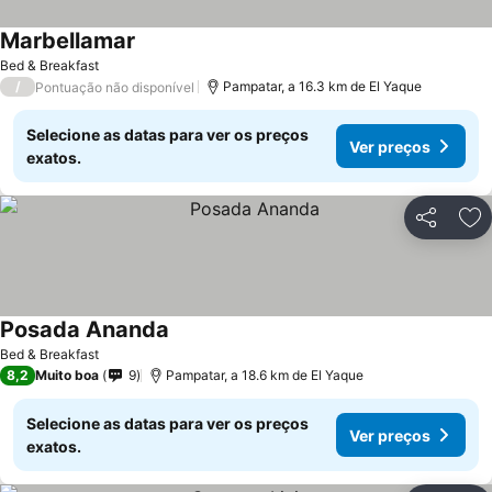
Marbellamar
Bed & Breakfast
/
Pampatar, a 16.3 km de El Yaque
Pontuação não disponível
Selecione as datas para ver os preços
Ver preços
exatos.
Partilhar
Ad
Posada Ananda
Bed & Breakfast
8,2
Muito boa
9
Pampatar, a 18.6 km de El Yaque
Selecione as datas para ver os preços
Ver preços
exatos.