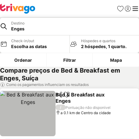
Favoritos
Iniciar
Me
Destino
Enges
Check-in/out
Hóspedes e quartos
Escolha as datas
2 hóspedes, 1 quarto.
Ordenar
Filtrar
Mapa
Compare preços de Bed & Breakfast em
Enges, Suíça
Como os pagamentos influenciam os resultados
Bed & Breakfast aux
Partilhar
Adicionar aos favoritos
Enges
/
Pontuação não disponível
a 0.1 km de Centro da cidade