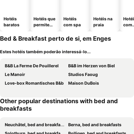
Hotéis
Hotéis que
Hotéis
Hotéis na
Hoté
baratos
permitem
com spa
praia
com
animais
esta
ment
Bed & Breakfast perto de si, em Enges
Estes hotéis também poderão interessá-lo...
B&B La Ferme De Pouillerel
B&B im Herzen von Biel
Le Manoir
Studios Faoug
Love-box Romantisches B&b
Maison DuBois
Other popular destinations with bed and
breakfasts
Neuchâtel, bed and breakfasts
Berna, bed and breakfasts
Solothurn, bed and breakfasts
Bolligen, bed and breakfasts