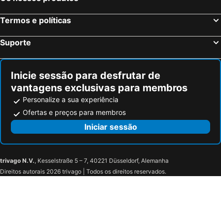
Les Brenets, bed and breakfasts
Marly, bed and breakfasts
Termos e políticas
Montmagny, bed and breakfasts
St-Imier, bed and breakfasts
Saint-Ursanne, bed and breakfasts
Mont-Crosin, bed and breakfasts
Suporte
Gerlafingen, bed and breakfasts
Les Fins, bed and breakfasts
Münchenwiler, bed and breakfasts
Maîche, bed and breakfasts
Inicie sessão para desfrutar de
vantagens exclusivas para membros
Personalize a sua experiência
Ofertas e preços para membros
Iniciar sessão
trivago N.V.
, Kesselstraße 5 – 7, 40221 Düsseldorf, Alemanha
Direitos autorais 2026 trivago | Todos os direitos reservados.