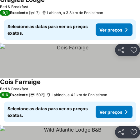
Bed & Breakfast
9,1
Excelente
7
Lahinch, a 3.8 km de Ennistimon
Selecione as datas para ver os preços
Ver preços
exatos.
Partilhar
Ad
Cois Farraige
Bed & Breakfast
9,6
Excelente
502
Lahinch, a 4.1 km de Ennistimon
Selecione as datas para ver os preços
Ver preços
exatos.
Partilhar
Ad