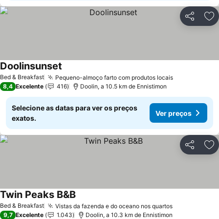
Partilhar
Ad
Doolinsunset
Bed & Breakfast
Pequeno-almoço farto com produtos locais
8,4
Excelente
416
Doolin, a 10.5 km de Ennistimon
Selecione as datas para ver os preços
Ver preços
exatos.
Partilhar
Ad
Twin Peaks B&B
Bed & Breakfast
Vistas da fazenda e do oceano nos quartos
9,7
Excelente
1.043
Doolin, a 10.3 km de Ennistimon