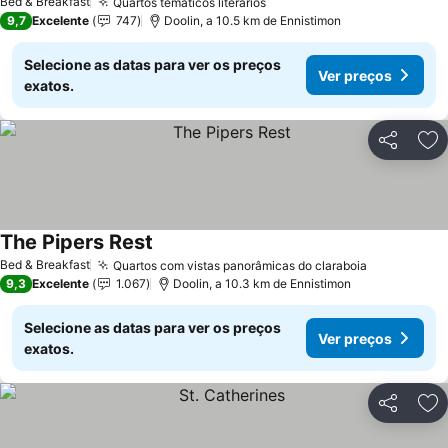
Bed & Breakfast
Quartos temáticos literários
9,7
Excelente
747
Doolin, a 10.5 km de Ennistimon
Selecione as datas para ver os preços
Ver preços
exatos.
Partilhar
Ad
The Pipers Rest
Bed & Breakfast
Quartos com vistas panorâmicas do claraboia
9,3
Excelente
1.067
Doolin, a 10.3 km de Ennistimon
Selecione as datas para ver os preços
Ver preços
exatos.
Partilhar
Ad