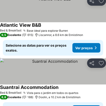
Partilhar
Ad
Atlantic View B&B
Bed & Breakfast
Base ideal para explorar Burren
9,5
Excelente
615
Liscannor, a 8.6 km de Ennistimon
Selecione as datas para ver os preços
Ver preços
exatos.
Partilhar
Ad
Suantrai Accommodation
Bed & Breakfast
Vista para o jardim em todos os quartos
8,8
Excelente
188
Doolin, a 10.2 km de Ennistimon