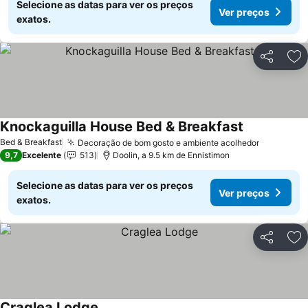
Selecione as datas para ver os preços
Ver preços
exatos.
Partilhar
Ad
Knockaguilla House Bed & Breakfast
Bed & Breakfast
Decoração de bom gosto e ambiente acolhedor
9,7
Excelente
513
Doolin, a 9.5 km de Ennistimon
Selecione as datas para ver os preços
Ver preços
exatos.
Partilhar
Ad
Craglea Lodge