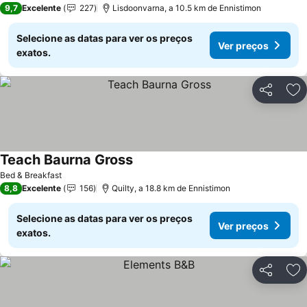
9,7
Excelente
227
Lisdoonvarna, a 10.5 km de Ennistimon
Selecione as datas para ver os preços
Ver preços
exatos.
Partilhar
Ad
Teach Baurna Gross
Bed & Breakfast
8,8
Excelente
156
Quilty, a 18.8 km de Ennistimon
Selecione as datas para ver os preços
Ver preços
exatos.
Partilhar
Ad