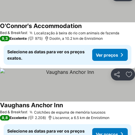
O'Connor's Accommodation
Bed & Breakfast
Localização à beira do rio com animais de fazenda
9,3
Excelente
975
Doolin, a 10.2 km de Ennistimon
Selecione as datas para ver os preços
Ver preços
exatos.
Partilhar
Ad
Vaughans Anchor Inn
Bed & Breakfast
Colchões de espuma de memória luxuosos
8,8
Excelente
2.208
Liscannor, a 6.5 km de Ennistimon
Selecione as datas para ver os preços
Ver preços