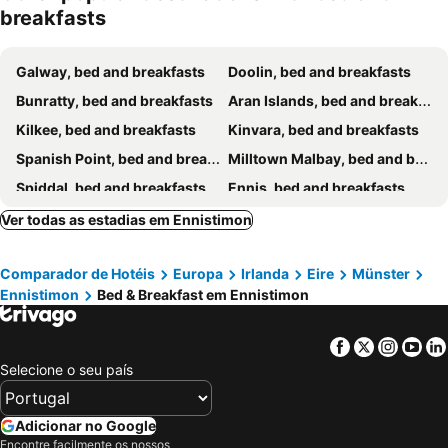
breakfasts
Galway, bed and breakfasts
Doolin, bed and breakfasts
Bunratty, bed and breakfasts
Aran Islands, bed and breakfasts
Kilkee, bed and breakfasts
Kinvara, bed and breakfasts
Spanish Point, bed and breakfasts
Milltown Malbay, bed and breakfasts
Spiddal, bed and breakfasts
Ennis, bed and breakfasts
Carraroe, bed and breakfasts
Lisdoonvarna, bed and breakfasts
Ver todas as estadias em Ennistimon
Kilrush, bed and breakfasts
Tarbert, bed and breakfasts
Comparador de Hotéis
Europa
Irlanda
Eire
Münster
Glin, bed and breakfasts
Liscannor, bed and breakfasts
Ennistimon
Bed & Breakfast em Ennistimon
Ballyvaughan, bed and breakfasts
Shannon Town, bed and breakfasts
Quilty, bed and breakfasts
Lahinch, bed and breakfasts
Facebook
Twitter
Insta
Yo
Clarecastle, bed and breakfasts
Clarinbridge, bed and breakfasts
Selecione o seu país
Newmarket-on-Fergus, bed and breakfasts
Gort, bed and breakfasts
Kilfenora, bed and breakfasts
Labasheeda, bed and breakfasts
Adicionar no Google
Encontre facilmente os nossos