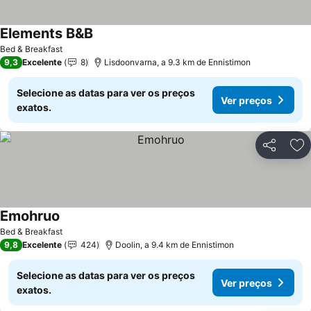
Elements B&B
Bed & Breakfast
9,3
Excelente
8
Lisdoonvarna, a 9.3 km de Ennistimon
Selecione as datas para ver os preços
Ver preços
exatos.
Partilhar
Ad
Emohruo
Bed & Breakfast
9,8
Excelente
424
Doolin, a 9.4 km de Ennistimon
Selecione as datas para ver os preços
Ver preços
exatos.