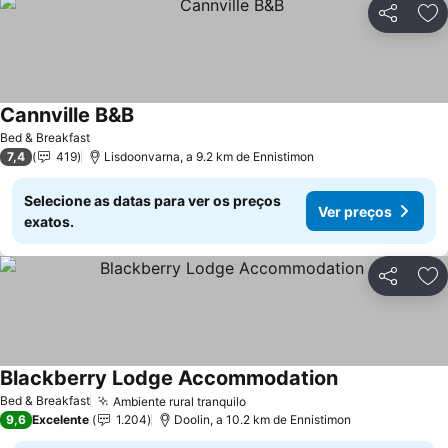
Partilhar
Ad
Cannville B&B
Bed & Breakfast
7,4
419
Lisdoonvarna, a 9.2 km de Ennistimon
Selecione as datas para ver os preços
Ver preços
exatos.
Partilhar
Ad
Blackberry Lodge Accommodation
Bed & Breakfast
Ambiente rural tranquilo
9,6
Excelente
1.204
Doolin, a 10.2 km de Ennistimon