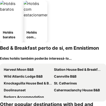
Hotéis
Hotéis
baratos
com
estaciona
mento
Bed & Breakfast perto de si, em Ennistimon
Estes hotéis também poderão interessá-lo...
Harvest Moon B&B
Station House Bed & Breakfast
Wild Atlantic Lodge B&B
Cannville B&B
Knockaguilla House Bed & Breakfast
St. Catherines
Doolinsunset
Cahermaclanchy House B&B
Barkers Accommodation
Other popular destinations with bed and