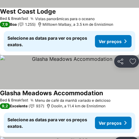
West Coast Lodge
Bed & Breakfast
Vistas panorâmicas para o oceano
7,9
Boa
1.255
Milltown Malbay, a 3.5 km de Ennistimon
Selecione as datas para ver os preços
Ver preços
exatos.
Partilhar
Ad
Glasha Meadows Accommodation
Bed & Breakfast
Menu de café da manhã variado e delicioso
9,2
Excelente
937
Doolin, a 11.4 km de Ennistimon
Selecione as datas para ver os preços
Ver preços
exatos.