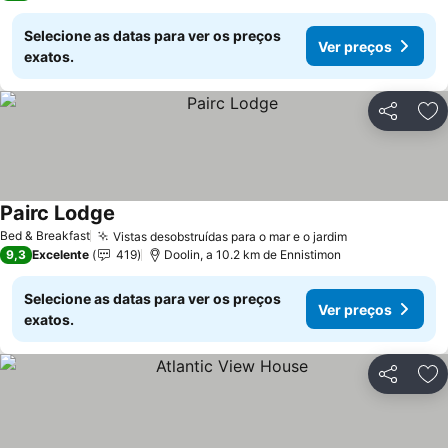
Selecione as datas para ver os preços
Ver preços
exatos.
Partilhar
Ad
Pairc Lodge
Bed & Breakfast
Vistas desobstruídas para o mar e o jardim
9,3
Excelente
419
Doolin, a 10.2 km de Ennistimon
Selecione as datas para ver os preços
Ver preços
exatos.
Partilhar
Ad