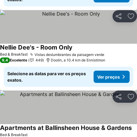
Partilhar
Ad
Nellie Dee's - Room Only
Bed & Breakfast
Vistas deslumbrantes da paisagem verde
9,4
Excelente
449
Doolin, a 10.4 km de Ennistimon
Selecione as datas para ver os preços
Ver preços
exatos.
Partilhar
Ad
Apartments at Ballinsheen House & Gardens
Bed & Breakfast