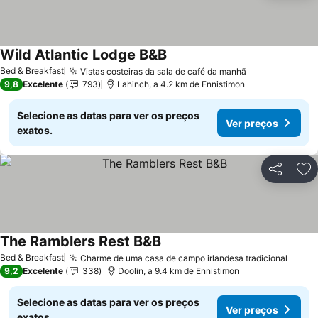
Wild Atlantic Lodge B&B
Bed & Breakfast
Vistas costeiras da sala de café da manhã
9,8
Excelente
793
Lahinch, a 4.2 km de Ennistimon
Selecione as datas para ver os preços
Ver preços
exatos.
Partilhar
Ad
The Ramblers Rest B&B
Bed & Breakfast
Charme de uma casa de campo irlandesa tradicional
9,2
Excelente
338
Doolin, a 9.4 km de Ennistimon
Selecione as datas para ver os preços
Ver preços
exatos.