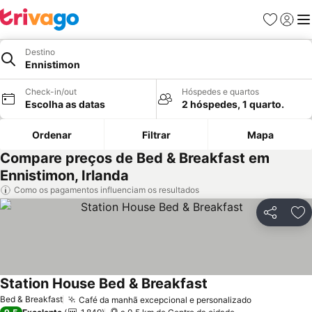
Favoritos
Iniciar
Me
Destino
Ennistimon
Check-in/out
Hóspedes e quartos
Escolha as datas
2 hóspedes, 1 quarto.
Ordenar
Filtrar
Mapa
Compare preços de Bed & Breakfast em
Ennistimon, Irlanda
Como os pagamentos influenciam os resultados
Partilhar
Ad
Station House Bed & Breakfast
Bed & Breakfast
Café da manhã excepcional e personalizado