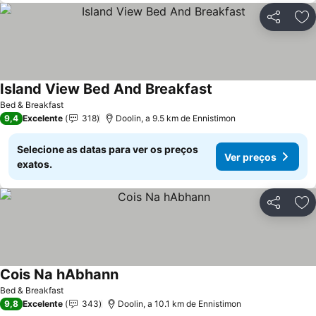
Partilhar
Ad
Island View Bed And Breakfast
Bed & Breakfast
9,4
Excelente
318
Doolin, a 9.5 km de Ennistimon
Selecione as datas para ver os preços
Ver preços
exatos.
Partilhar
Ad
Cois Na hAbhann
Bed & Breakfast
9,8
Excelente
343
Doolin, a 10.1 km de Ennistimon