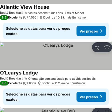
Atlantic View House
Bed & Breakfast
Vistas desobstruídas dos Cliffs of Moher
9,5
Excelente
1.560
Doolin, a 10.8 km de Ennistimon
Selecione as datas para ver os preços
Ver preços
exatos.
Partilhar
Ad
O'Learys Lodge
Bed & Breakfast
Orientação personalizada para atividades locais
9,8
Excelente
603
Doolin, a 11.2 km de Ennistimon
Selecione as datas para ver os preços
Ver preços
exatos.