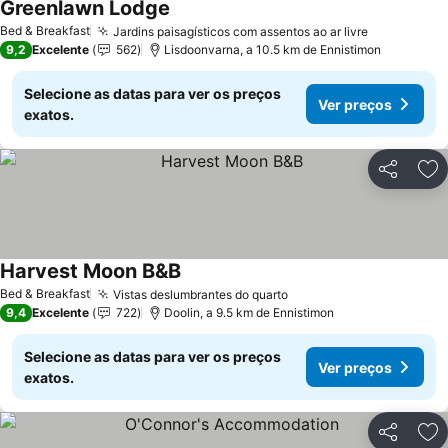
Greenlawn Lodge
Bed & Breakfast
Jardins paisagísticos com assentos ao ar livre
9,2
Excelente
562
Lisdoonvarna, a 10.5 km de Ennistimon
Selecione as datas para ver os preços
Ver preços
exatos.
Partilhar
Ad
Harvest Moon B&B
Bed & Breakfast
Vistas deslumbrantes do quarto
9,4
Excelente
722
Doolin, a 9.5 km de Ennistimon
Selecione as datas para ver os preços
Ver preços
exatos.
Partilhar
Ad