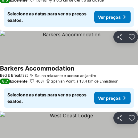
9,5
Excelente
1.849
a 0.5 km de Centro da cidade
Selecione as datas para ver os preços
Ver preços
exatos.
Partilhar
Ad
Barkers Accommodation
Bed & Breakfast
Sauna relaxante e acesso ao jardim
8,7
Excelente
468
Spanish Point, a 13.4 km de Ennistimon
Selecione as datas para ver os preços
Ver preços
exatos.
Partilhar
Ad