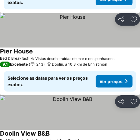
exatos.
Partilhar
Ad
Pier House
Bed & Breakfast
Vistas desobstruídas do mar e dos penhascos
9,1
Excelente
243
Doolin, a 10.8 km de Ennistimon
Selecione as datas para ver os preços
Ver preços
exatos.
Partilhar
Ad
Doolin View B&B