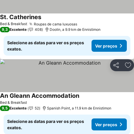
St. Catherines
Bed & Breakfast
Roupas de cama luxuosas
9,3
Excelente
408
Doolin, a 9.9 km de Ennistimon
Selecione as datas para ver os preços
Ver preços
exatos.
Partilhar
Ad
An Gleann Accommodation
Bed & Breakfast
9,5
Excelente
52
Spanish Point, a 11.9 km de Ennistimon
Selecione as datas para ver os preços
Ver preços
exatos.