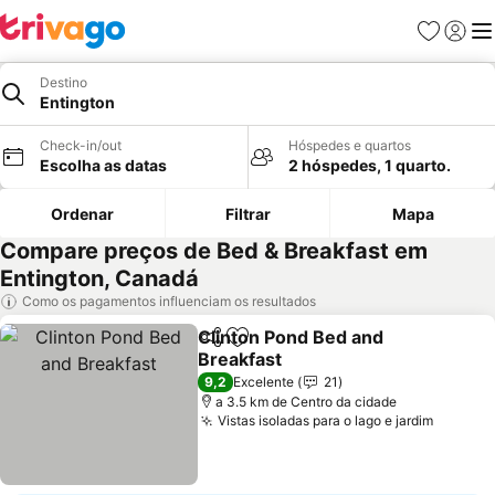
Favoritos
Iniciar
Me
Destino
Entington
Check-in/out
Hóspedes e quartos
Escolha as datas
2 hóspedes, 1 quarto.
Ordenar
Filtrar
Mapa
Compare preços de Bed & Breakfast em
Entington, Canadá
Como os pagamentos influenciam os resultados
Clinton Pond Bed and
Partilhar
Adicionar aos favoritos
Breakfast
9,2
Excelente
21
a 3.5 km de Centro da cidade
Vistas isoladas para o lago e jardim