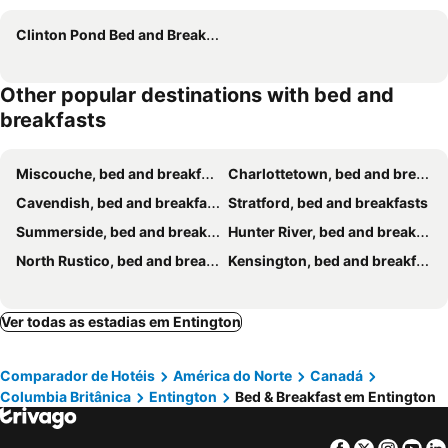
Clinton Pond Bed and Breakfast
Other popular destinations with bed and
breakfasts
Miscouche, bed and breakfasts
Charlottetown, bed and breakfasts
Cavendish, bed and breakfasts
Stratford, bed and breakfasts
Summerside, bed and breakfasts
Hunter River, bed and breakfasts
North Rustico, bed and breakfasts
Kensington, bed and breakfasts
Ver todas as estadias em Entington
Comparador de Hotéis
América do Norte
Canadá
Columbia Britânica
Entington
Bed & Breakfast em Entington
Facebook
Twitter
Insta
Yo