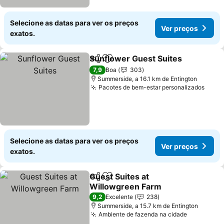
Selecione as datas para ver os preços
Ver preços
exatos.
Sunflower Guest Suites
Partilhar
Adicionar aos favoritos
7,9
Boa
303
Summerside, a 16.1 km de Entington
Pacotes de bem-estar personalizados
Selecione as datas para ver os preços
Ver preços
exatos.
Guest Suites at
Partilhar
Adicionar aos favoritos
Willowgreen Farm
9,2
Excelente
238
Summerside, a 15.7 km de Entington
Ambiente de fazenda na cidade