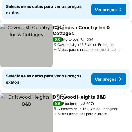
Selecione as datas para ver os preços
Ver preços
exatos.
Cavendish Country Inn &
Partilhar
Adicionar aos favoritos
Cottages
8,0
Muito boa
354
Cavendish, a 17.2 km de Entington
Vistas para o oceano no topo da colina
Selecione as datas para ver os preços
Ver preços
exatos.
Driftwood Heights B&B
Partilhar
Adicionar aos favoritos
9,5
Excelente
607
Summerside, a 16.0 km de Entington
Vistas tranquilas para o jardim