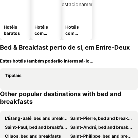
Hotéis
Hotéis
Hotéis
baratos
com
com
piscinas
estaciona
mento
Bed & Breakfast perto de si, em Entre-Deux
Estes hotéis também poderão interessá-lo...
Tipalais
Other popular destinations with bed and
breakfasts
L'Étang-Salé, bed and breakfasts
Saint-Pierre, bed and breakfasts
Saint-Paul, bed and breakfasts
Saint-André, bed and breakfasts
Cilaos, bed and breakfasts
Saint-Philippe, bed and breakfasts