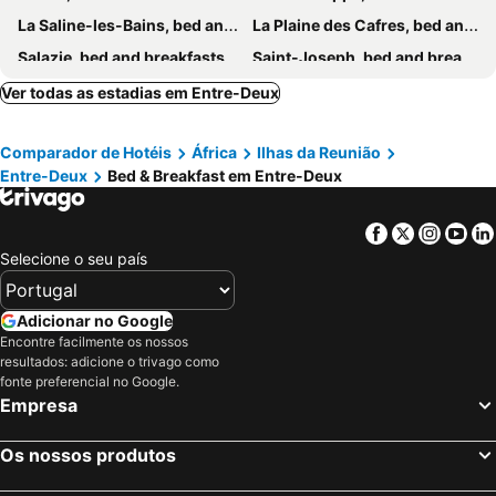
La Saline-les-Bains, bed and breakfasts
La Plaine des Cafres, bed and breakfasts
Salazie, bed and breakfasts
Saint-Joseph, bed and breakfasts
Saint-Louis, bed and breakfasts
Sainte Marie, bed and breakfasts
Ver todas as estadias em Entre-Deux
Saint-Leu, bed and breakfasts
La Possession, bed and breakfasts
Comparador de Hotéis
África
Ilhas da Reunião
Petite-Île, bed and breakfasts
Saint-Denis, bed and breakfasts
Entre-Deux
Bed & Breakfast em Entre-Deux
Le Tampon, bed and breakfasts
Les Avirons, bed and breakfasts
Saint-Benoît, bed and breakfasts
Le Port, bed and breakfasts
Facebook
Twitter
Insta
Yo
Saint-Gilles-les-Bains, bed and breakfasts
Trois-Bassins, bed and breakfasts
Selecione o seu país
La Plaine-des-Palmistes, bed and breakfasts
Adicionar no Google
Encontre facilmente os nossos
resultados: adicione o trivago como
fonte preferencial no Google.
Empresa
Os nossos produtos