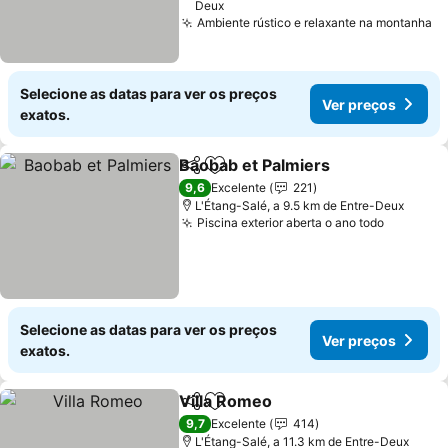
Deux
Ambiente rústico e relaxante na montanha
Selecione as datas para ver os preços
Ver preços
exatos.
Baobab et Palmiers
Partilhar
Adicionar aos favoritos
9,6
Excelente
221
L'Étang-Salé, a 9.5 km de Entre-Deux
Piscina exterior aberta o ano todo
Selecione as datas para ver os preços
Ver preços
exatos.
Villa Romeo
Partilhar
Adicionar aos favoritos
9,7
Excelente
414
L'Étang-Salé, a 11.3 km de Entre-Deux