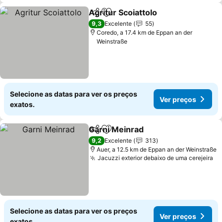
Agritur Scoiattolo
Partilhar
Adicionar aos favoritos
Ver preç
9,3
Excelente
55
Coredo, a 17.4 km de Eppan an der
Weinstraße
Selecione as datas para ver os preços
Ver preços
exatos.
Garni Meinrad
Partilhar
Adicionar aos favoritos
Ver preços
9,2
Excelente
313
Auer, a 12.5 km de Eppan an der Weinstraße
Jacuzzi exterior debaixo de uma cerejeira
Ve
Selecione as datas para ver os preços
Ver preços
exatos.