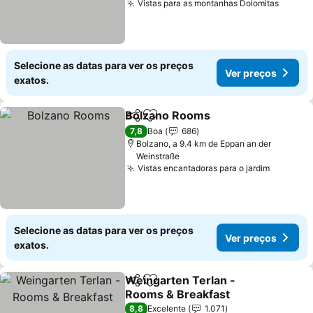
Vistas para as montanhas Dolomitas
Ver pr
Selecione as datas para ver os preços
Ver preços
exatos.
Bolzano Rooms
Partilhar
Adicionar aos favoritos
Ver preços
7,8
Boa
686
Bolzano, a 9.4 km de Eppan an der
Weinstraße
Vistas encantadoras para o jardim
Ver pre
Selecione as datas para ver os preços
Ver preços
exatos.
Weingarten Terlan -
Partilhar
Adicionar aos favoritos
Rooms & Breakfast
Ver preços
8,8
Excelente
1.071