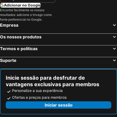
Adicionar no Google
Fondo, bed and breakfasts
Villanders, bed and breakfasts
Encontre facilmente os nossos
Tramin an der Weinstrasse, bed and breakfasts
Terlan, bed and breakfasts
resultados: adicione o trivago como
fonte preferencial no Google.
Lavis, bed and breakfasts
Salorno, bed and breakfasts
Empresa
Andalo, bed and breakfasts
Partschins - Rabland - Töll, bed and breakfasts
Coredo, bed and breakfasts
Lajen, bed and breakfasts
Os nossos produtos
Pellizzano, bed and breakfasts
Schlanders, bed and breakfasts
Termos e políticas
Flavon, bed and breakfasts
Cles, bed and breakfasts
Rabbi, bed and breakfasts
Dorf Tirol, bed and breakfasts
Suporte
Tesero, bed and breakfasts
Riffian, bed and breakfasts
Inicie sessão para desfrutar de
vantagens exclusivas para membros
Personalize a sua experiência
Ofertas e preços para membros
Iniciar sessão