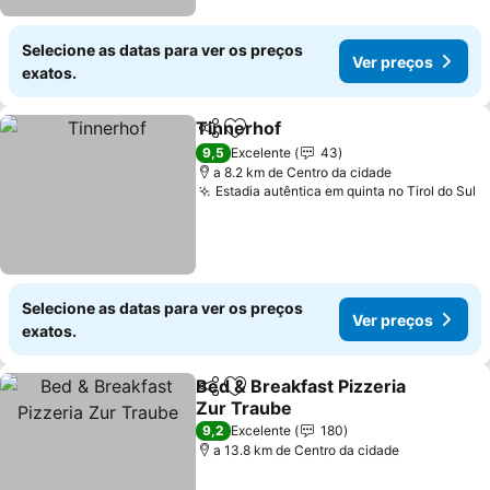
Selecione as datas para ver os preços
Ver preços
exatos.
Tinnerhof
Partilhar
Adicionar aos favoritos
Ver preços
9,5
Excelente
43
a 8.2 km de Centro da cidade
Estadia autêntica em quinta no Tirol do Sul
V
Selecione as datas para ver os preços
Ver preços
exatos.
Bed & Breakfast Pizzeria
Partilhar
Adicionar aos favoritos
Zur Traube
Ver preços
9,2
Excelente
180
a 13.8 km de Centro da cidade