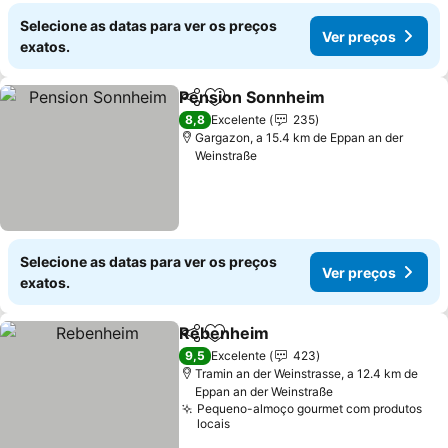
Selecione as datas para ver os preços
Ver preços
exatos.
Pension Sonnheim
Partilhar
Adicionar aos favoritos
Ver pre
8,8
Excelente
235
Gargazon, a 15.4 km de Eppan an der
Weinstraße
Selecione as datas para ver os preços
Ver preços
exatos.
Rebenheim
Partilhar
Adicionar aos favoritos
Ver preços
9,5
Excelente
423
Tramin an der Weinstrasse, a 12.4 km de
Eppan an der Weinstraße
Pequeno-almoço gourmet com produtos
locais