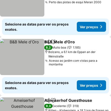
Perto das pistas de esqui Meran 2000
Ver 
Selecione as datas para ver os preços
Ver preços
exatos.
B&B Mele d'Oro
Partilhar
Adicionar aos favoritos
Ver preços
8,2
Muito boa
1.185
Bolzano, a 6.1 km de Eppan an der
Weinstraße
Acesso ao jardim com vistas para a
montanha
Selecione as datas para ver os preços
Ver preços
exatos.
Ameiserhof Guesthouse
Partilhar
Adicionar aos favoritos
V
9,3
Excelente
319
Ritten - Klobenstein, a 18.3 km de Eppan an