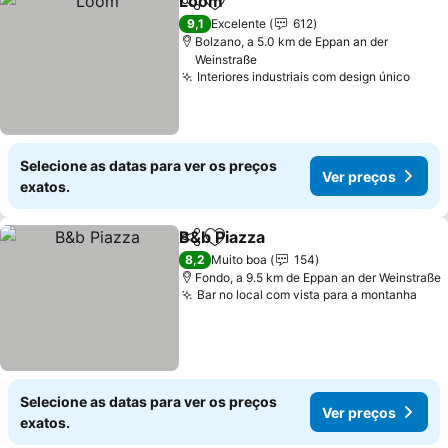
Loom
Partilhar
Adicionar aos favoritos
Ver preços
9,1
Excelente
612
Bolzano, a 5.0 km de Eppan an der
Weinstraße
Interiores industriais com design único
Ver 
Selecione as datas para ver os preços
Ver preços
exatos.
B&b Piazza
Partilhar
Adicionar aos favoritos
Ver preços
8,2
Muito boa
154
Fondo, a 9.5 km de Eppan an der Weinstraße
Bar no local com vista para a montanha
Ver
Selecione as datas para ver os preços
Ver preços
exatos.