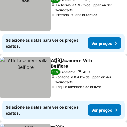
Tscherms, a 9.9 km de Eppan an der
Weinstraße
Pizzaria italiana autêntica
Ver preços
Selecione as datas para ver os preços
Ver preços
exatos.
Affittacamere Villa
Partilhar
Adicionar aos favoritos
Belfiore
Ver preços
9,5
Excelente
409
Ronzone, a 8.4 km de Eppan an der
Weinstraße
Esqui e atividades ao ar livre
Ver preços
Selecione as datas para ver os preços
Ver preços
exatos.