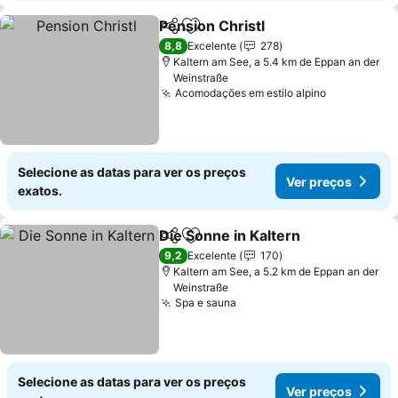
Pension Christl
Partilhar
Adicionar aos favoritos
Ver preços
8,8
Excelente
278
Kaltern am See, a 5.4 km de Eppan an der
Weinstraße
Acomodações em estilo alpino
Ver preço
Selecione as datas para ver os preços
Ver preços
exatos.
Die Sonne in Kaltern
Partilhar
Adicionar aos favoritos
Ver p
9,2
Excelente
170
Kaltern am See, a 5.2 km de Eppan an der
Weinstraße
Spa e sauna
Ver preços
Selecione as datas para ver os preços
Ver preços