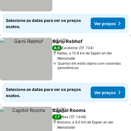
Selecione as datas para ver os preços
Ver preços
exatos.
Garni Rebhof
Partilhar
Adicionar aos favoritos
Ver preços
8,5
Excelente
734
Nalles, a 10.8 km de Eppan an der
Weinstraße
Quartos em estilo alpino com varandas
panorâmicas
Selecione as datas para ver os preços
Ver preços
exatos.
Capitol Rooms
Partilhar
Adicionar aos favoritos
Ver preços
7,7
Boa
1.448
Bolzano, a 9.0 km de Eppan an der
Weinstraße