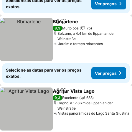
Selecione as datas para ver os preços
Ver preços
exatos.
Bbmarlene
Partilhar
Adicionar aos favoritos
Ver preços
8,3
Muito boa
75
Bolzano, a 4.4 km de Eppan an der
Weinstraße
Jardim e terraço relaxantes
Ver preços
Selecione as datas para ver os preços
Ver preços
exatos.
Agritur Vista Lago
Partilhar
Adicionar aos favoritos
Ver pre
9,3
Excelente
688
Cagnò, a 17.8 km de Eppan an der
Weinstraße
Vistas panorâmicas do Lago Santa Giustina
V