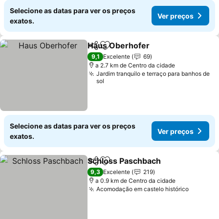
Selecione as datas para ver os preços
Ver preços
exatos.
Haus Oberhofer
Partilhar
Adicionar aos favoritos
Ver preço
9,1
Excelente
69
a 2.7 km de Centro da cidade
Jardim tranquilo e terraço para banhos de
sol
Selecione as datas para ver os preços
Ver preços
exatos.
Schloss Paschbach
Partilhar
Adicionar aos favoritos
Ver pr
9,3
Excelente
219
a 0.9 km de Centro da cidade
Acomodação em castelo histórico
Ver pre