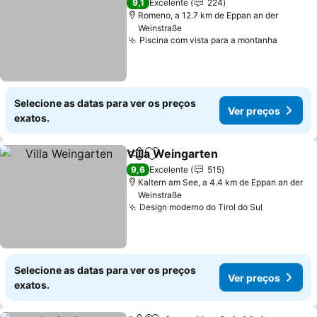
9,1
Excelente
224
Romeno, a 12.7 km de Eppan an der
Weinstraße
Piscina com vista para a montanha
Ver pr
Selecione as datas para ver os preços
Ver preços
exatos.
Villa Weingarten
Partilhar
Adicionar aos favoritos
Ver preço
9,6
Excelente
515
Kaltern am See, a 4.4 km de Eppan an der
Weinstraße
Design moderno do Tirol do Sul
Ver preço
Selecione as datas para ver os preços
Ver preços
exatos.