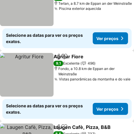
Terlan, a 8.7 km de Eppan an der Weinstraße
Piscina exterior aquecida
Ver preços
Selecione as datas para ver os preços
Ver preços
exatos.
Agritur Fiore
Partilhar
Adicionar aos favoritos
Ver preços
9,1
Excelente
496
Fondo, a 10.8 km de Eppan an der
Weinstraße
Vistas panorâmicas da montanha e do vale
V
Selecione as datas para ver os preços
Ver preços
exatos.
Laugen Cafè, Pizza, B&B
Partilhar
Adicionar aos favoritos
V
8,5
Excelente
737