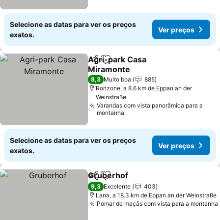
Selecione as datas para ver os preços
Ver preços
exatos.
Agri-park Casa
Partilhar
Adicionar aos favoritos
Miramonte
Ver preços
8,3
Muito boa
885
Ronzone, a 8.6 km de Eppan an der
Weinstraße
Varandas com vista panorâmica para a
montanha
Selecione as datas para ver os preços
Ver preços
exatos.
Gruberhof
Partilhar
Adicionar aos favoritos
Ver preços
9,3
Excelente
403
Lana, a 18.3 km de Eppan an der Weinstraße
Pomar de maçãs com vista para a montanha