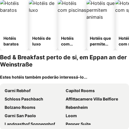
Hotéis
Hotéis de
Hotéis
Hotéis que
Hoté
baratos
luxo
com
permitem
com 
piscinas
animais
Bed & Breakfast perto de si, em Eppan an der
Weinstraße
Estes hotéis também poderão interessá-lo...
Garni Rebhof
Capitol Rooms
Schloss Paschbach
Affittacamere Villa Belfiore
Bolzano Rooms
Rebenheim
Garni San Paolo
Loom
Landgasthof Sonnegghof
Pepper Suite