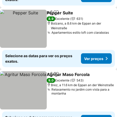
Pepper Suite
Partilhar
Adicionar aos favoritos
Ver preços
8,9
Excelente
631
Bolzano, a 8.6 km de Eppan an der
Weinstraße
Apartamentos estilo loft com claraboias
Ver
Selecione as datas para ver os preços
Ver preços
exatos.
Agritur Maso Forcola
Partilhar
Adicionar aos favoritos
Ver p
9,0
Excelente
543
Brez, a 11.6 km de Eppan an der Weinstraße
Relaxamento no jardim com vista para a
montanha