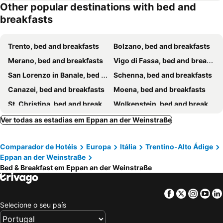
Other popular destinations with bed and
Iceman Room's Central
Weingarten Terlan - Rooms & Breakfast
breakfasts
Agritur Maso Forcola
Trento, bed and breakfasts
Bolzano, bed and breakfasts
Merano, bed and breakfasts
Vigo di Fassa, bed and breakfasts
San Lorenzo in Banale, bed and breakfasts
Schenna, bed and breakfasts
Canazei, bed and breakfasts
Moena, bed and breakfasts
St. Christina, bed and breakfasts
Wolkenstein, bed and breakfasts
Nalles, bed and breakfasts
Levico Terme, bed and breakfasts
Ver todas as estadias em Eppan an der Weinstraße
Corvara, bed and breakfasts
Kaltern am See, bed and breakfasts
Comparador de Hotéis
Europa
Itália
Trentino-Alto Ádige
Bressanone, bed and breakfasts
Kastelruth, bed and breakfasts
Eppan an der Weinstraße
Campitello di Fassa, bed and breakfasts
Mezzolombardo, bed and breakfasts
Bed & Breakfast em Eppan an der Weinstraße
Algund, bed and breakfasts
Funes, bed and breakfasts
Monclassico, bed and breakfasts
Cavalese, bed and breakfasts
Facebook
Twitter
Insta
Yo
Selecione o seu país
Pozza di Fassa, bed and breakfasts
Lana, bed and breakfasts
St. Martin in Passeier, bed and breakfasts
Ronzone, bed and breakfasts