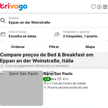
Favoritos
Iniciar
Me
Destino
Eppan an der Weinstraße
Check-in/out
Hóspedes e quartos
Escolha as datas
2 hóspedes, 1 quarto.
Ordenar
Filtrar
Mapa
Compare preços de Bed & Breakfast em
Eppan an der Weinstraße, Itália
Como os pagamentos influenciam os resultados
Garni San Paolo
Partilhar
Adicionar aos favoritos
Ver preços
7,8
Boa
411
a 1.7 km de Centro da cidade
Piscina sazonal acima do solo
Ver preços