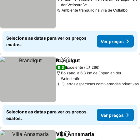
der Weinstraße
Ambiente tranquilo na vila de Collalbo
Ver 
Selecione as datas para ver os preços
Ver preços
exatos.
Brandlgut
Partilhar
Adicionar aos favoritos
Ver preços
9,3
Excelente
266
Bolzano, a 6.3 km de Eppan an der
Weinstraße
Quartos espaçosos com varandas privativas
Selecione as datas para ver os preços
Ver preços
exatos.
Villa Annamaria
Partilhar
Adicionar aos favoritos
Ver preços