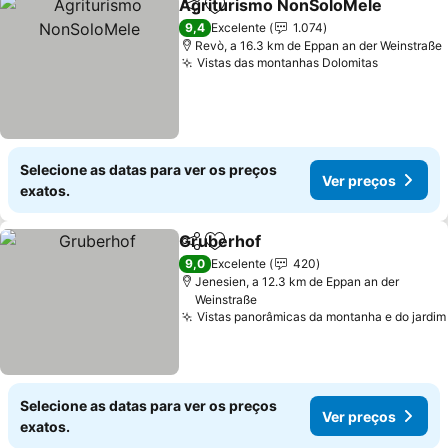
Agriturismo NonSoloMele
Partilhar
Adicionar aos favoritos
9,4
Excelente
1.074
Revò, a 16.3 km de Eppan an der Weinstraße
Vistas das montanhas Dolomitas
Ver preç
Selecione as datas para ver os preços
Ver preços
exatos.
Gruberhof
Partilhar
Adicionar aos favoritos
Ver preços
9,0
Excelente
420
Jenesien, a 12.3 km de Eppan an der
Weinstraße
Vistas panorâmicas da montanha e do jardim
Selecione as datas para ver os preços
Ver preços
exatos.