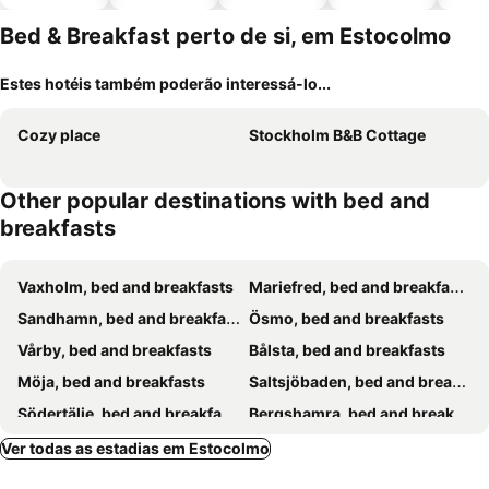
piscinas
animais
Bed & Breakfast perto de si, em Estocolmo
Estes hotéis também poderão interessá-lo...
Cozy place
Stockholm B&B Cottage
Other popular destinations with bed and
breakfasts
Vaxholm, bed and breakfasts
Mariefred, bed and breakfasts
Sandhamn, bed and breakfasts
Ösmo, bed and breakfasts
Vårby, bed and breakfasts
Bålsta, bed and breakfasts
Möja, bed and breakfasts
Saltsjöbaden, bed and breakfasts
Södertälje, bed and breakfasts
Bergshamra, bed and breakfasts
Enhörna, bed and breakfasts
Järna, bed and breakfasts
Ver todas as estadias em Estocolmo
Bro, bed and breakfasts
Ekerö, bed and breakfasts