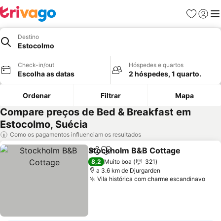
Favoritos
Iniciar
Me
Destino
Estocolmo
Check-in/out
Hóspedes e quartos
Escolha as datas
2 hóspedes, 1 quarto.
Ordenar
Filtrar
Mapa
Compare preços de Bed & Breakfast em
Estocolmo, Suécia
Como os pagamentos influenciam os resultados
Stockholm B&B Cottage
Partilhar
Adicionar aos favoritos
8,2
Muito boa
321
a 3.6 km de Djurgarden
Vila histórica com charme escandinavo