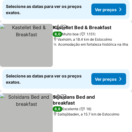
Selecione as datas para ver os preços
Ver preços
exatos.
Kastellet Bed & Breakfast
Partilhar
Adicionar aos favoritos
8,0
Muito boa
1.151
Vaxholm, a 18.4 km de Estocolmo
Acomodação em fortaleza histórica na ilha
Selecione as datas para ver os preços
Ver preços
exatos.
Solsidans Bed and
Partilhar
Adicionar aos favoritos
breakfast
8,8
Excelente
16
Saltsjöbaden, a 15.7 km de Estocolmo