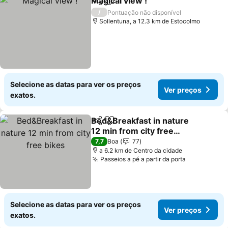
Magical view !
Partilhar
Adicionar aos favoritos
/
Pontuação não disponível
Sollentuna, a 12.3 km de Estocolmo
Selecione as datas para ver os preços
Ver preços
exatos.
Bed&Breakfast in nature
Partilhar
Adicionar aos favoritos
12 min from city free
bikes
7,7
Boa
77
a 6.2 km de Centro da cidade
Passeios a pé a partir da porta
Selecione as datas para ver os preços
Ver preços
exatos.