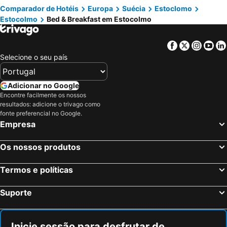
Comparador de Hotéis
Europa
Suécia
Estoclomo
Hägersten, bed and breakfasts
Nynäshamn, bed and breakfasts
Estocolmo
Bed & Breakfast em Estocolmo
Vällingby, bed and breakfasts
Skå, bed and breakfasts
Grödinge, bed and breakfasts
Österaker, bed and breakfasts
Facebook
Twitter
Insta
Yo
Huddinge, bed and breakfasts
Sundbyberg, bed and breakfasts
Selecione o seu país
Bromma, bed and breakfasts
Kungsängen, bed and breakfasts
Nacka, bed and breakfasts
Sollentuna, bed and breakfasts
Adicionar no Google
Encontre facilmente os nossos
resultados: adicione o trivago como
fonte preferencial no Google.
Empresa
Os nossos produtos
Termos e políticas
Suporte
Inicie sessão para desfrutar de