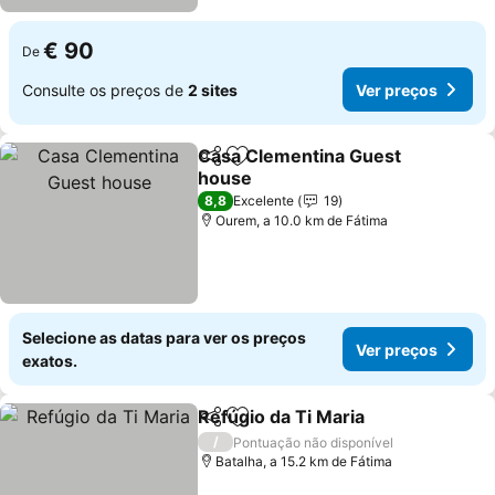
€ 90
De
Consulte os preços de
2 sites
Ver preços
Casa Clementina Guest
Partilhar
Adicionar aos favoritos
house
Ver preços
8,8
Excelente
19
Ourem, a 10.0 km de Fátima
Selecione as datas para ver os preços
Ver preços
exatos.
Refúgio da Ti Maria
Partilhar
Adicionar aos favoritos
Ver pr
/
Pontuação não disponível
Batalha, a 15.2 km de Fátima