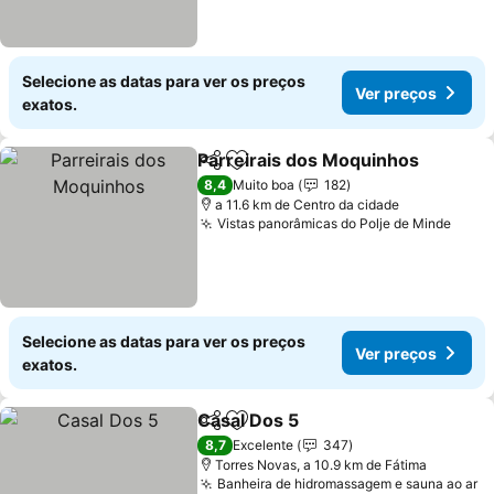
Selecione as datas para ver os preços
Ver preços
exatos.
Parreirais dos Moquinhos
Partilhar
Adicionar aos favoritos
8,4
Muito boa
182
a 11.6 km de Centro da cidade
Vistas panorâmicas do Polje de Minde
Ver 
Selecione as datas para ver os preços
Ver preços
exatos.
Casal Dos 5
Partilhar
Adicionar aos favoritos
Ver preços
8,7
Excelente
347
Torres Novas, a 10.9 km de Fátima
Banheira de hidromassagem e sauna ao ar