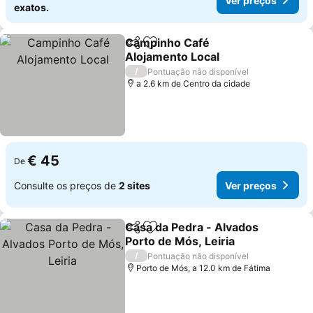
Ver preços
exatos.
Campinho Café
Partilhar
Adicionar aos favoritos
Alojamento Local
Ver preços
/
Pontuação não disponível
a 2.6 km de Centro da cidade
€ 45
De
Consulte os preços de
2 sites
Ver preços
Casa da Pedra - Alvados
Partilhar
Adicionar aos favoritos
Porto de Mós, Leiria
Ver preços
/
Pontuação não disponível
Porto de Mós, a 12.0 km de Fátima