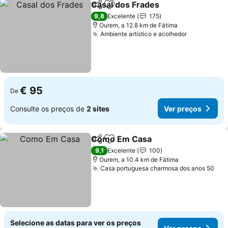
Casal dos Frades
Partilhar
Adicionar aos favoritos
Ver preç
9,8
Excelente
175
Ourem, a 12.8 km de Fátima
Ambiente artístico e acolhedor
Ver preço
€ 95
De
Consulte os preços de
2 sites
Ver preços
Como Em Casa
Partilhar
Adicionar aos favoritos
Ver preços
9,1
Excelente
100
Ourem, a 10.4 km de Fátima
Casa portuguesa charmosa dos anos 50
Ver
Selecione as datas para ver os preços