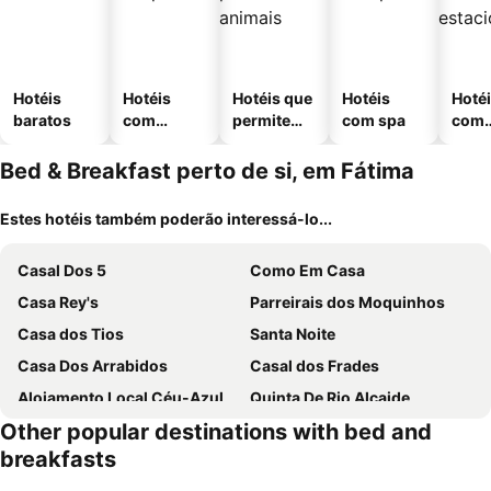
Hotéis
Hotéis
Hotéis que
Hotéis
Hoté
baratos
com
permitem
com spa
com
piscinas
animais
esta
ment
Bed & Breakfast perto de si, em Fátima
Estes hotéis também poderão interessá-lo...
Casal Dos 5
Como Em Casa
Casa Rey's
Parreirais dos Moquinhos
Casa dos Tios
Santa Noite
Casa Dos Arrabidos
Casal dos Frades
Alojamento Local Céu-Azul
Quinta De Rio Alcaide
Other popular destinations with bed and
Refúgio D'Aldeia
Campinho Café Alojamento Local
breakfasts
Refúgio da Ti Maria
Casa da Pedra - Alvados Porto de Mós, Leiria