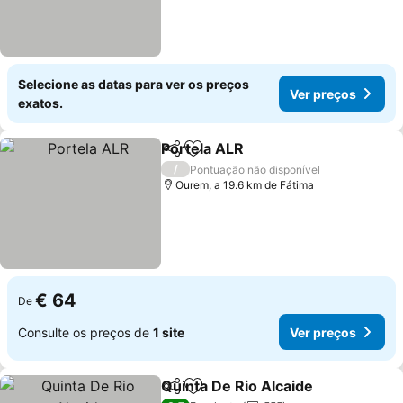
Selecione as datas para ver os preços
Ver preços
exatos.
Portela ALR
Partilhar
Adicionar aos favoritos
Ver preços
/
Pontuação não disponível
Ourem, a 19.6 km de Fátima
€ 64
De
Consulte os preços de
1 site
Ver preços
Quinta De Rio Alcaide
Partilhar
Adicionar aos favoritos
Ver 