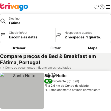
Favoritos
Iniciar
Me
Destino
Fátima
Check-in/out
Hóspedes e quartos
Escolha as datas
2 hóspedes, 1 quarto.
Ordenar
Filtrar
Mapa
Compare preços de Bed & Breakfast em
Fátima, Portugal
Como os pagamentos influenciam os resultados
Santa Noite
Partilhar
Adicionar aos favoritos
Ver preços
8,7
Excelente
398
a 2.6 km de Centro da cidade
Estacionamento privado conveniente
Ver p