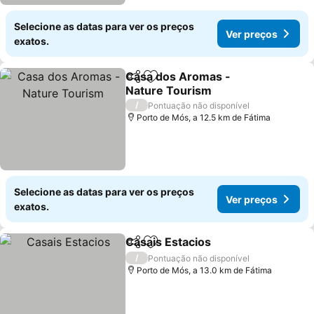
Selecione as datas para ver os preços
Ver preços
exatos.
Casa dos Aromas -
Partilhar
Adicionar aos favoritos
Nature Tourism
Ver preços
/
Pontuação não disponível
Porto de Mós, a 12.5 km de Fátima
Selecione as datas para ver os preços
Ver preços
exatos.
Casais Estacios
Partilhar
Adicionar aos favoritos
Ver preços
/
Pontuação não disponível
Porto de Mós, a 13.0 km de Fátima