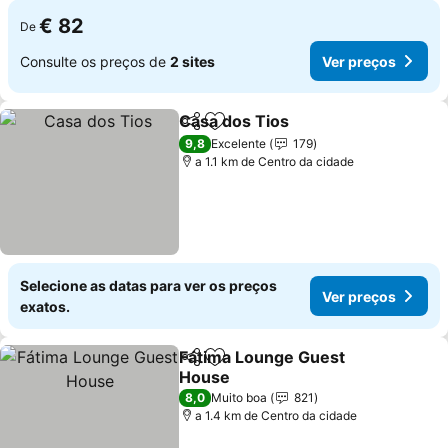
€ 82
De
Consulte os preços de
2 sites
Ver preços
Casa dos Tios
Partilhar
Adicionar aos favoritos
Ver preços
9,8
Excelente
179
a 1.1 km de Centro da cidade
Selecione as datas para ver os preços
Ver preços
exatos.
Fátima Lounge Guest
Partilhar
Adicionar aos favoritos
House
Ver preços
8,0
Muito boa
821
a 1.4 km de Centro da cidade