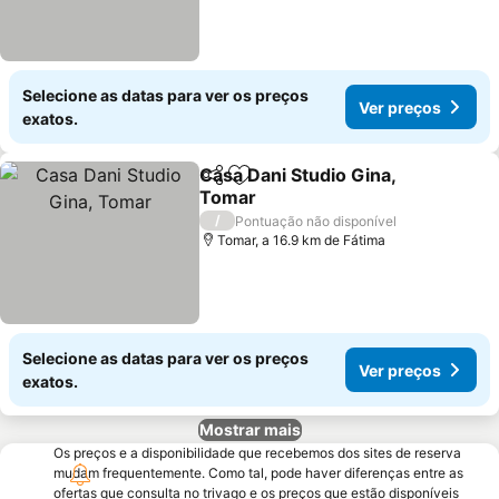
Selecione as datas para ver os preços
Ver preços
exatos.
Casa Dani Studio Gina,
Partilhar
Adicionar aos favoritos
Tomar
Ver preços
/
Pontuação não disponível
Tomar, a 16.9 km de Fátima
Selecione as datas para ver os preços
Ver preços
exatos.
Mostrar mais
Os preços e a disponibilidade que recebemos dos sites de reserva
mudam frequentemente. Como tal, pode haver diferenças entre as
ofertas que consulta no trivago e os preços que estão disponíveis