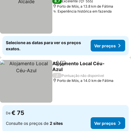
8,7
Excelente
555
Porto de Mós, a 13.8 km de Fátima
Experiência histórica em fazenda
Ver preç
Selecione as datas para ver os preços
Ver preços
exatos.
Alojamento Local Céu-
Partilhar
Adicionar aos favoritos
Azul
Ver preços
/
Pontuação não disponível
Porto de Mós, a 14.0 km de Fátima
€ 75
De
Consulte os preços de
2 sites
Ver preços