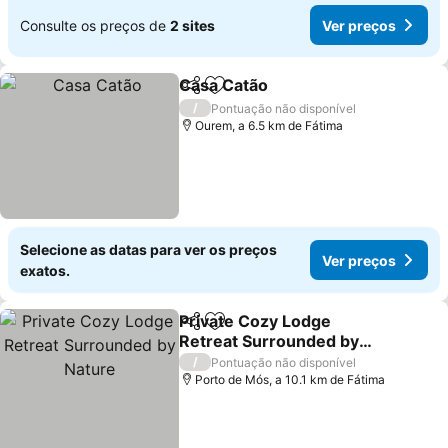
Consulte os preços de
2 sites
Ver preços
Casa Catão
Partilhar
Adicionar aos favoritos
Ver preços
/
Pontuação não disponível
Ourem, a 6.5 km de Fátima
Selecione as datas para ver os preços
Ver preços
exatos.
Private Cozy Lodge
Partilhar
Adicionar aos favoritos
Retreat Surrounded by
Nature
Ver preços
/
Pontuação não disponível
Porto de Mós, a 10.1 km de Fátima