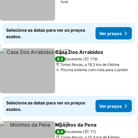
livre
Selecione as datas para ver os preços
Ver preços
exatos.
Casa Dos Arrabidos
Partilhar
Adicionar aos favoritos
Ver pr
8,5
Excelente
179
Torres Novas, a 18.3 km de Fátima
Piscina externa com vista para o jardim
Ver 
Selecione as datas para ver os preços
Ver preços
exatos.
Moinhos da Pena
Partilhar
Adicionar aos favoritos
Ver preç
8,6
Excelente
77
Torres Novas, a 10.4 km de Fátima