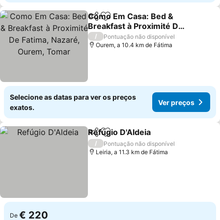
Como Em Casa: Bed &
Partilhar
Adicionar aos favoritos
Breakfast à Proximité De
Fatima, Nazaré, Ourem,
Ver preços
/
Pontuação não disponível
Tomar
Ourem, a 10.4 km de Fátima
Selecione as datas para ver os preços
Ver preços
exatos.
Refúgio D'Aldeia
Partilhar
Adicionar aos favoritos
Ver preço
/
Pontuação não disponível
Leiria, a 11.3 km de Fátima
€ 220
De