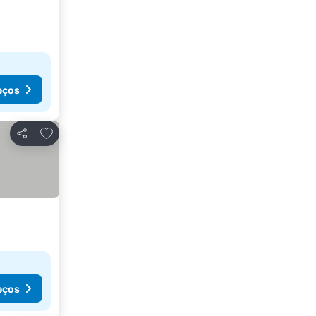
eços
Adicionar aos favoritos
Partilhar
eços