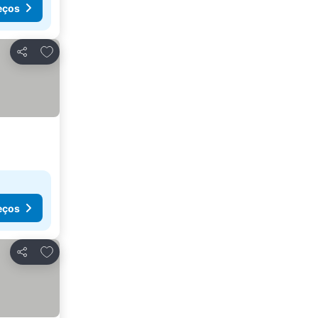
eços
Adicionar aos favoritos
Partilhar
eços
Adicionar aos favoritos
Partilhar