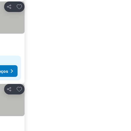
Adicionar aos favoritos
Partilhar
eços
Adicionar aos favoritos
Partilhar