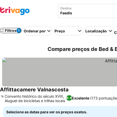
Destino
Filtros
1
Ordenar por
Preço
Localização
C
Compare preços de Bed & Br
Affittacamere Valnascosta
Ver preços
Convento histórico do século XVIII,
Excelente
(173 pontuaçõe
9,9
Aluguel de bicicletas e trilhas locais
Ver preços
Selecione as datas para ver os preços exatos.