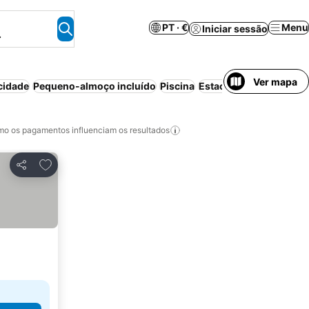
PT · €
Menu
Iniciar sessão
.
Ver mapa
cidade
Pequeno-almoço incluído
Piscina
Estacionamento
Apart
o os pagamentos influenciam os resultados
Adicionar aos favoritos
Partilhar