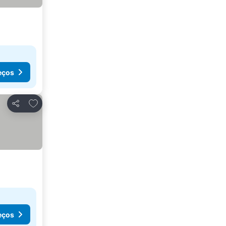
eços
Adicionar aos favoritos
Partilhar
eços