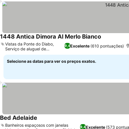
1448 Antica Dimora Al Merlo Bianco
Ver preços
Vistas da Ponte do Diabo,
Excelente
(610 pontuações)
9,4
Serviço de aluguel de
Ver preços
bicicletas
Selecione as datas para ver os preços exatos.
Bed Adelaide
Ver preços
Banheiros espaçosos com janelas
Excelente
(573 pontua
9,4