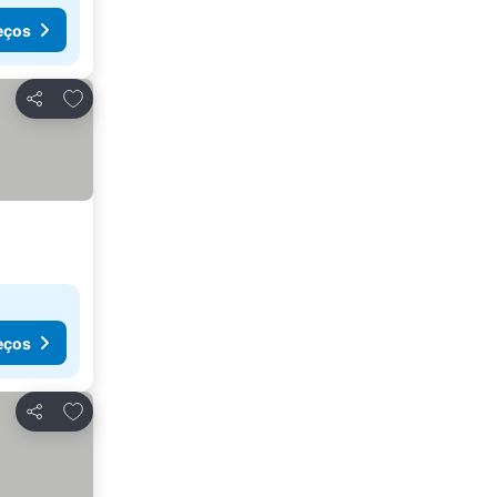
eços
Adicionar aos favoritos
Partilhar
eços
Adicionar aos favoritos
Partilhar