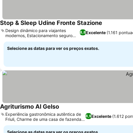
Stop & Sleep Udine Fronte Stazione
Ver preços
Design dinâmico para viajantes
Excelente
(1.161 pontu
8,8
modernos, Estacionamento seguro
Ver preços
para motos
Selecione as datas para ver os preços exatos.
Agriturismo Al Gelso
Ver preços
Experiência gastronômica autêntica de
Excelente
(1.612 pon
8,9
Friuli, Charme de uma casa de fazenda
Ver preços
histórica
Selecione as datas para ver os preços exatos.