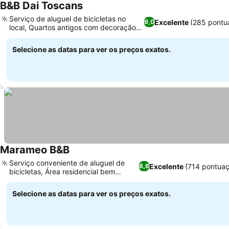
B&B Dai Toscans
Ver preços
Serviço de aluguel de bicicletas no
Excelente
(285 pontu
9,0
local, Quartos antigos com decoração
Ver preços
individual
Selecione as datas para ver os preços exatos.
Marameo B&B
Ver preços
Serviço conveniente de aluguel de
Excelente
(714 pontuaç
8,6
bicicletas, Área residencial bem
Ver preços
conectada
Selecione as datas para ver os preços exatos.