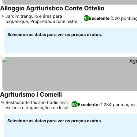
Alloggio Agrituristico Conte Ottelio
Ver preços
Jardim tranquilo e área para
Excelente
(520 pontua
9,1
piquenique, Propriedade rural histórica
Ver preços
restaurada
Selecione as datas para ver os preços exatos.
Agriturismo I Comelli
Ver preços
Restaurante friulano tradicional,
Excelente
(1.234 pontuações
8,9
Vinícola e degustações no local
Ver preços
Selecione as datas para ver os preços exatos.