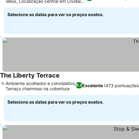
Velux, Localização central em Cividale
Ver preços
del Friuli
Selecione as datas para ver os preços exatos.
The Liberty Terrace
Ver preços
Ambiente acolhedor e convidativo,
Excelente
(473 pontuações
9,2
Terraço charmoso na cobertura
Ver preços
Selecione as datas para ver os preços exatos.