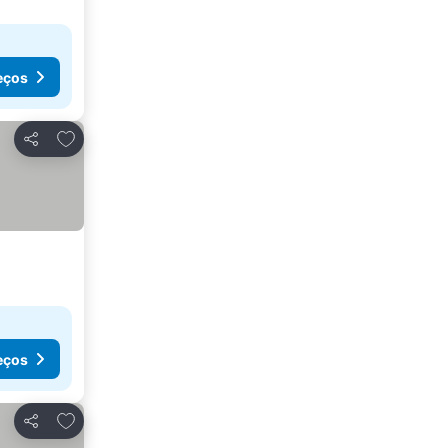
eços
Adicionar aos favoritos
Partilhar
eços
Adicionar aos favoritos
Partilhar