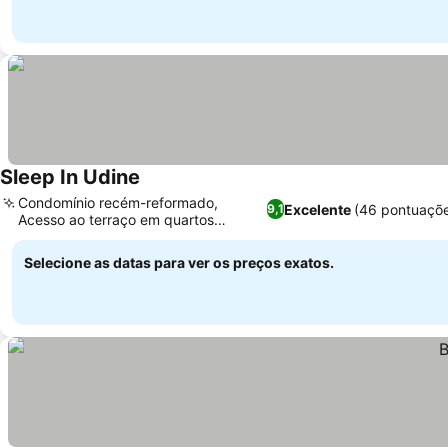
Sleep In Udine
Ver preços
Condomínio recém-reformado,
Excelente
(46 pontuaçõ
9,1
Acesso ao terraço em quartos
Ver preços
selecionados
Selecione as datas para ver os preços exatos.