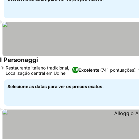
I Personaggi
Ver preços
Restaurante italiano tradicional,
Excelente
(741 pontuações)
8,5
Localização central em Udine
Ver preços
Selecione as datas para ver os preços exatos.