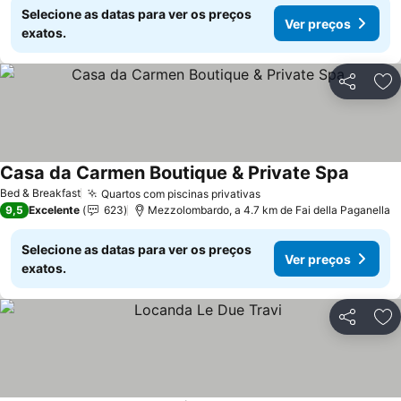
Selecione as datas para ver os preços
Ver preços
exatos.
Partilhar
Ad
Casa da Carmen Boutique & Private Spa
Bed & Breakfast
Quartos com piscinas privativas
9,5
Excelente
623
Mezzolombardo, a 4.7 km de Fai della Paganella
Selecione as datas para ver os preços
Ver preços
exatos.
Partilhar
Ad