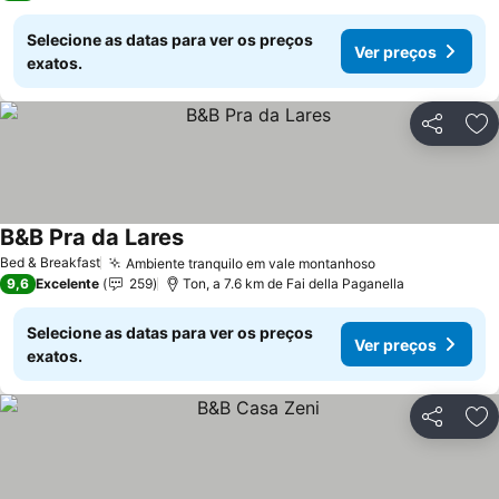
Selecione as datas para ver os preços
Ver preços
exatos.
Partilhar
Ad
B&B Pra da Lares
Bed & Breakfast
Ambiente tranquilo em vale montanhoso
9,6
Excelente
259
Ton, a 7.6 km de Fai della Paganella
Selecione as datas para ver os preços
Ver preços
exatos.
Partilhar
Ad