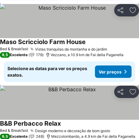
Partilhar
Ad
Maso Scricciolo Farm House
Bed & Breakfast
Vistas tranquilas da montanha e do jardim
9,5
Excelente
179
Vezzano, a 10.9 km de Fai della Paganella
Selecione as datas para ver os preços
Ver preços
exatos.
Partilhar
Ad
B&B Perbacco Relax
Bed & Breakfast
Design moderno e decoração de bom gosto
9,5
Excelente
248
Mezzolombardo, a 4.9 km de Fai della Paganella