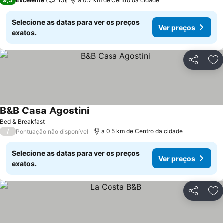
9,5
Excelente
15
a 0.7 km de Centro da cidade
Selecione as datas para ver os preços
Ver preços
exatos.
Partilhar
Ad
B&B Casa Agostini
Bed & Breakfast
/
a 0.5 km de Centro da cidade
Pontuação não disponível
Selecione as datas para ver os preços
Ver preços
exatos.
Partilhar
Ad