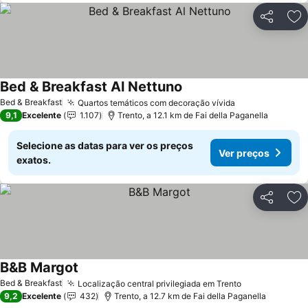
Partilhar
Ad
Bed & Breakfast Al Nettuno
Bed & Breakfast
Quartos temáticos com decoração vívida
9,1
Excelente
1.107
Trento, a 12.1 km de Fai della Paganella
Selecione as datas para ver os preços
Ver preços
exatos.
Partilhar
Ad
B&B Margot
Bed & Breakfast
Localização central privilegiada em Trento
9,2
Excelente
432
Trento, a 12.7 km de Fai della Paganella