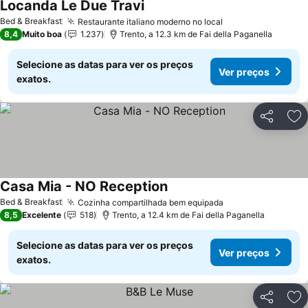
Locanda Le Due Travi
Bed & Breakfast
Restaurante italiano moderno no local
8,4
Muito boa
1.237
Trento, a 12.3 km de Fai della Paganella
Selecione as datas para ver os preços
Ver preços
exatos.
Partilhar
Ad
Casa Mia - NO Reception
Bed & Breakfast
Cozinha compartilhada bem equipada
8,5
Excelente
518
Trento, a 12.4 km de Fai della Paganella
Selecione as datas para ver os preços
Ver preços
exatos.
Partilhar
Ad