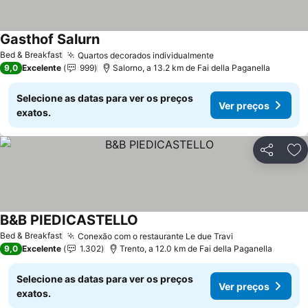
Gasthof Salurn
Bed & Breakfast
Quartos decorados individualmente
9,0
Excelente
999
Salorno, a 13.2 km de Fai della Paganella
Selecione as datas para ver os preços
Ver preços
exatos.
Partilhar
Ad
B&B PIEDICASTELLO
Bed & Breakfast
Conexão com o restaurante Le due Travi
9,0
Excelente
1.302
Trento, a 12.0 km de Fai della Paganella
Selecione as datas para ver os preços
Ver preços
exatos.