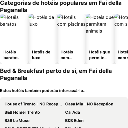
Categorias de hotéis populares em Fai della
Paganella
Hotéis
Hotéis de
Hotéis
Hotéis que
Hoté
baratos
luxo
com
permitem
com 
piscinas
animais
Bed & Breakfast perto de si, em Fai della
Paganella
Estes hotéis também poderão interessá-lo...
House of Trento - NO Reception
Casa Mia - NO Reception
B&B Homer Trento
Ca' Ada
B&B Le Muse
B&B Eden