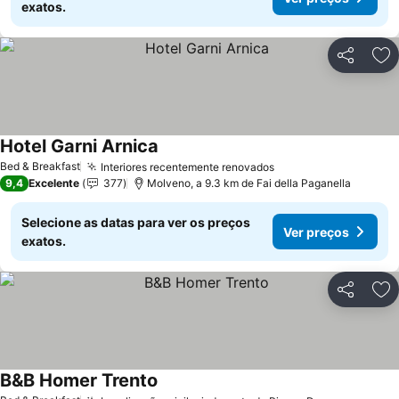
exatos.
Partilhar
Ad
Hotel Garni Arnica
Bed & Breakfast
Interiores recentemente renovados
9,4
Excelente
377
Molveno, a 9.3 km de Fai della Paganella
Selecione as datas para ver os preços
Ver preços
exatos.
Partilhar
Ad
B&B Homer Trento