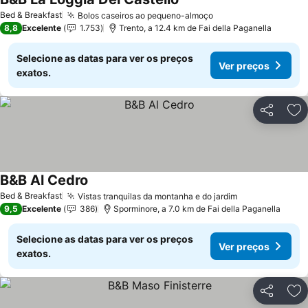
Bed & Breakfast
Bolos caseiros ao pequeno-almoço
8,8
Excelente
1.753
Trento, a 12.4 km de Fai della Paganella
Selecione as datas para ver os preços
Ver preços
exatos.
Partilhar
Ad
B&B Al Cedro
Bed & Breakfast
Vistas tranquilas da montanha e do jardim
9,5
Excelente
386
Sporminore, a 7.0 km de Fai della Paganella
Selecione as datas para ver os preços
Ver preços
exatos.
Partilhar
Ad