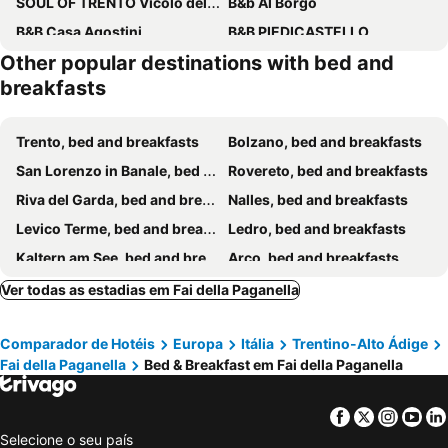
SOUL OF TRENTO Vicolo del vo'
B&b Al Borgo
B&B Casa Agostini
B&B PIEDICASTELLO
Other popular destinations with bed and
Bed & Breakfast Al Nettuno
Locanda Le Due Travi
breakfasts
B&B Lupin Trento
Torrione Trento
Bed and Breakfast Relax
Trento, bed and breakfasts
Bolzano, bed and breakfasts
San Lorenzo in Banale, bed and breakfasts
Rovereto, bed and breakfasts
Riva del Garda, bed and breakfasts
Nalles, bed and breakfasts
Levico Terme, bed and breakfasts
Ledro, bed and breakfasts
Kaltern am See, bed and breakfasts
Arco, bed and breakfasts
Nago Torbole, bed and breakfasts
Limone sul Garda, bed and breakfasts
Ver todas as estadias em Fai della Paganella
Mezzolombardo, bed and breakfasts
Monclassico, bed and breakfasts
Comparador de Hotéis
Europa
Itália
Trentino-Alto Ádige
Pinzolo, bed and breakfasts
Cavalese, bed and breakfasts
Fai della Paganella
Bed & Breakfast em Fai della Paganella
Lana, bed and breakfasts
Ronzone, bed and breakfasts
Isera, bed and breakfasts
Tenno, bed and breakfasts
Facebook
Twitter
Insta
Yo
Malcesine, bed and breakfasts
Temù, bed and breakfasts
Selecione o seu país