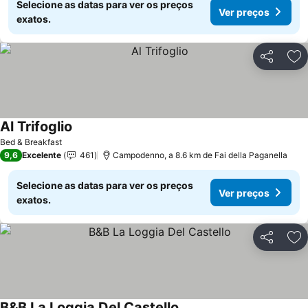
Selecione as datas para ver os preços
Ver preços
exatos.
Partilhar
Ad
Al Trifoglio
Bed & Breakfast
9,6
Excelente
461
Campodenno, a 8.6 km de Fai della Paganella
Selecione as datas para ver os preços
Ver preços
exatos.
Partilhar
Ad
B&B La Loggia Del Castello