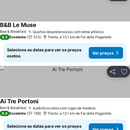
B&B Le Muse
Bed & Breakfast
Quartos despretensiosos com tema artístico
8,5
Excelente
513
Trento, a 13.1 km de Fai della Paganella
Selecione as datas para ver os preços
Ver preços
exatos.
Partilhar
Ad
Ai Tre Portoni
Bed & Breakfast
Autênticos tetos com vigas de madeira
8,6
Excelente
769
Trento, a 13.1 km de Fai della Paganella
Selecione as datas para ver os preços
Ver preços