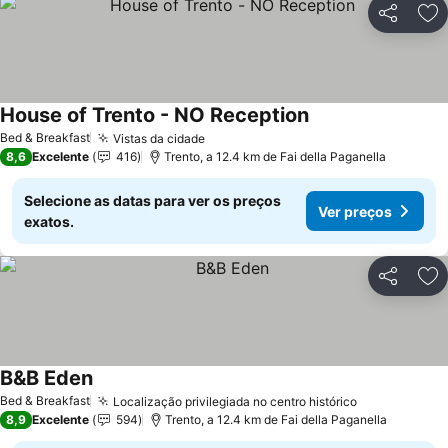
Partilhar
Ad
House of Trento - NO Reception
Bed & Breakfast
Vistas da cidade
8,6
Excelente
416
Trento, a 12.4 km de Fai della Paganella
Selecione as datas para ver os preços
Ver preços
exatos.
Partilhar
Ad
B&B Eden
Bed & Breakfast
Localização privilegiada no centro histórico
8,9
Excelente
594
Trento, a 12.4 km de Fai della Paganella