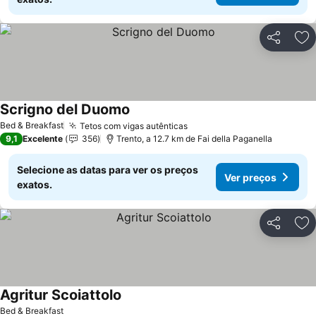
Partilhar
Ad
Scrigno del Duomo
Bed & Breakfast
Tetos com vigas autênticas
9,1
Excelente
356
Trento, a 12.7 km de Fai della Paganella
Selecione as datas para ver os preços
Ver preços
exatos.
Partilhar
Ad
Agritur Scoiattolo
Bed & Breakfast