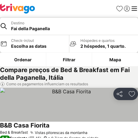
Favoritos
Iniciar
Me
Destino
Fai della Paganella
Check-in/out
Hóspedes e quartos
Escolha as datas
2 hóspedes, 1 quarto.
Ordenar
Filtrar
Mapa
Compare preços de Bed & Breakfast em Fai
della Paganella, Itália
Como os pagamentos influenciam os resultados
Partilhar
Ad
B&B Casa Fiorita
Bed & Breakfast
Vistas pitorescas da montanha