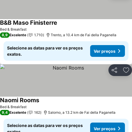
B&B Maso Finisterre
Bed & Breakfast
8,9
Excelente
1.710
Trento, a 10.4 km de Fai della Paganella
Selecione as datas para ver os preços
Ver preços
exatos.
Partilhar
Ad
Naomi Rooms
Bed & Breakfast
9,4
Excelente
162
Salorno, a 13.2 km de Fai della Paganella
Selecione as datas para ver os preços
Ver preços
exatos.