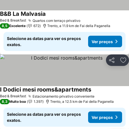
B&B La Malvasia
Bed & Breakfast
Quartos com terraço privativo
8,5
Excelente
672
Trento, a 11.9 km de Fai della Paganella
Selecione as datas para ver os preços
Ver preços
exatos.
Partilhar
Ad
I Dodici mesi rooms&apartments
Bed & Breakfast
Estacionamento privativo conveniente
8,3
Muito boa
1.397
Trento, a 12.5 km de Fai della Paganella
Selecione as datas para ver os preços
Ver preços
exatos.