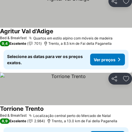
Partilhar
Ad
Agritur Val d'Adige
Bed & Breakfast
Quartos em estilo alpino com móveis de madeira
9,4
Excelente
701
Trento, a 8.5 km de Fai della Paganella
Selecione as datas para ver os preços
Ver preços
exatos.
Partilhar
Ad
Torrione Trento
Bed & Breakfast
Localização central perto do Mercado de Natal
8,9
Excelente
2.984
Trento, a 13.0 km de Fai della Paganella