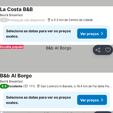
La Costa B&B
Bed & Breakfast
/
a 0.3 km de Centro da cidade
Pontuação não disponível
Selecione as datas para ver os preços
Ver preços
exatos.
Escolha popular
Partilhar
Ad
B&b Al Borgo
Bed & Breakfast
9,9
Excelente
111
San Lorenzo in Banale, a 16.4 km de Fai della Paganella
Selecione as datas para ver os preços
Ver preços
exatos.