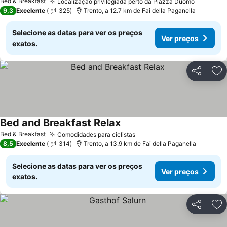
Bed & Breakfast
Localização privilegiada perto da Piazza Duomo
9,3
Excelente
325
Trento, a 12.7 km de Fai della Paganella
Selecione as datas para ver os preços
Ver preços
exatos.
Partilhar
Ad
Bed and Breakfast Relax
Bed & Breakfast
Comodidades para ciclistas
8,5
Excelente
314
Trento, a 13.9 km de Fai della Paganella
Selecione as datas para ver os preços
Ver preços
exatos.
Partilhar
Ad