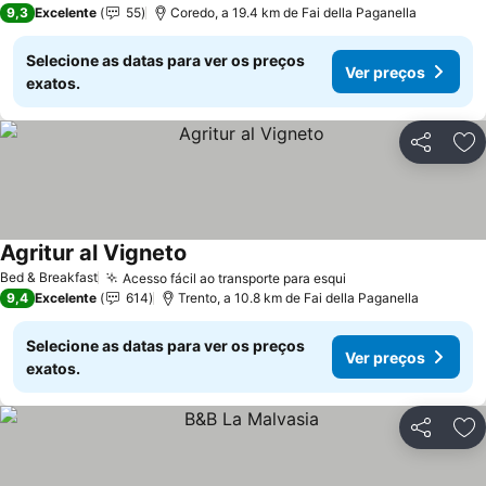
9,3
Excelente
55
Coredo, a 19.4 km de Fai della Paganella
Selecione as datas para ver os preços
Ver preços
exatos.
Partilhar
Ad
Agritur al Vigneto
Bed & Breakfast
Acesso fácil ao transporte para esqui
9,4
Excelente
614
Trento, a 10.8 km de Fai della Paganella
Selecione as datas para ver os preços
Ver preços
exatos.
Partilhar
Ad