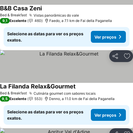
B&B Casa Zeni
Bed & Breakfast
Vistas panorâmicas do vale
9,1
Excelente
460
Faedo, a 7.1 km de Fai della Paganella
Selecione as datas para ver os preços
Ver preços
exatos.
Partilhar
Ad
La Filanda Relax&Gourmet
Bed & Breakfast
Culinária gourmet com sabores locais
9,5
Excelente
553
Denno, a 11.0 km de Fai della Paganella
Selecione as datas para ver os preços
Ver preços
exatos.