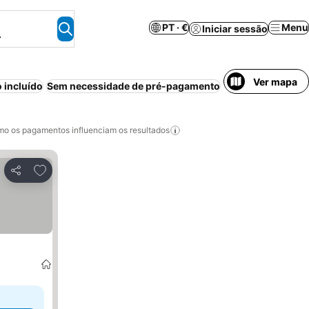
PT · €
Menu
Iniciar sessão
.
Ver mapa
 incluído
Sem necessidade de pré-pagamento
Bed & Breakfast
o os pagamentos influenciam os resultados
Adicionar aos favoritos
Partilhar