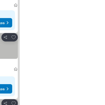
ços
Adicionar aos favoritos
Partilhar
ços
Adicionar aos favoritos