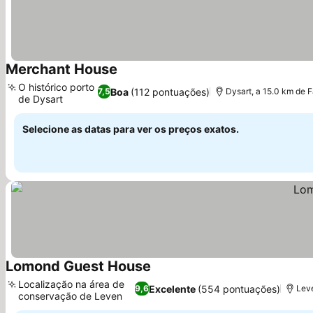
Merchant House
Ver preços
O histórico porto
Boa
(112 pontuações)
7,5
Dysart, a 15.0 km de 
de Dysart
Ver preços
Selecione as datas para ver os preços exatos.
Lomond Guest House
Ver preços
Localização na área de
Excelente
(554 pontuações)
9,6
Leve
conservação de Leven
Ver preços