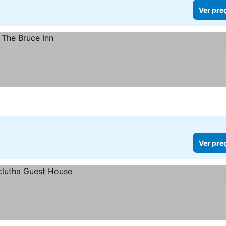
Ver pre
Ver pre