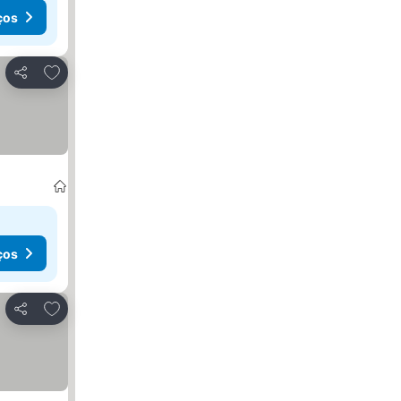
ços
Adicionar aos favoritos
Partilhar
ços
Adicionar aos favoritos
Partilhar