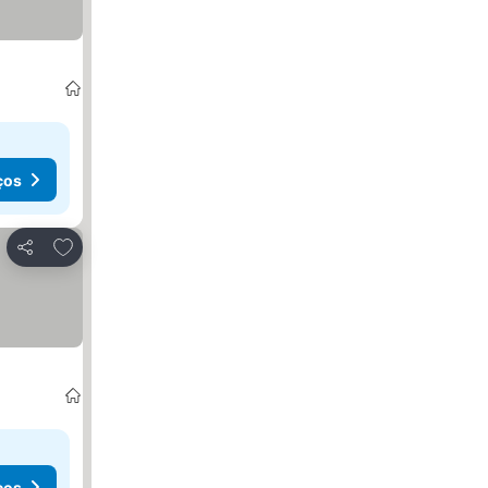
ços
Adicionar aos favoritos
Partilhar
ços