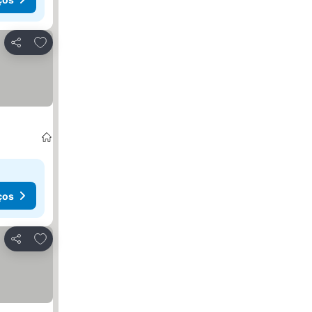
Adicionar aos favoritos
Partilhar
ços
Adicionar aos favoritos
Partilhar