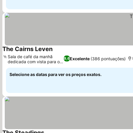
The Cairns Leven
Ver preços
Sala de café da manhã
Excelente
(386 pontuações)
9,6
dedicada com vista para o
Ver preços
mar
Selecione as datas para ver os preços exatos.
The Steadings