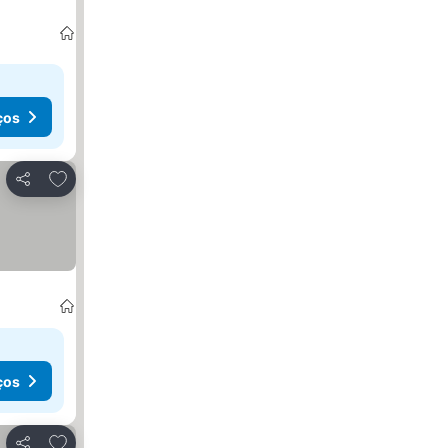
ços
Adicionar aos favoritos
Partilhar
ços
Adicionar aos favoritos