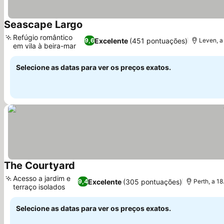
Seascape Largo
Ver preços
Refúgio romântico
Excelente
(451 pontuações)
9,6
Leven, a
em vila à beira-mar
Ver preços
Selecione as datas para ver os preços exatos.
The Courtyard
Ver preços
Acesso a jardim e
Excelente
(305 pontuações)
9,4
Perth, a 18
terraço isolados
Ver preços
Selecione as datas para ver os preços exatos.