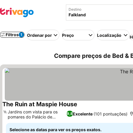
Destino
Filtros
1
Ordenar por
Preço
Localização
H
Compare preços de Bed & B
The Ruin at Maspie House
Ver preços
Jardins com vista para os
Excelente
(101 pontuações)
9,8
pomares do Palácio de
Ver preços
Falkland
Selecione as datas para ver os preços exatos.