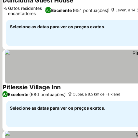
Dunclutha Guest House
Ver preços
Gatos residentes
Excelente
(651 pontuações)
9,7
Leven, a 14.
encantadores
Ver preços
Selecione as datas para ver os preços exatos.
Pitlessie Village Inn
Ver preços
Excelente
(680 pontuações)
9,1
Cupar, a 8.5 km de Falkland
Selecione as datas para ver os preços exatos.