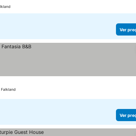
lkland
Ver pre
 Falkland
Ver pre