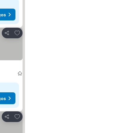
ços
Adicionar aos favoritos
Partilhar
ços
Adicionar aos favoritos
Partilhar