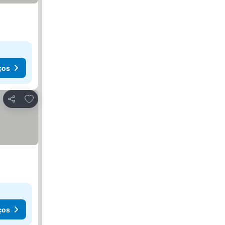
ços
Adicionar aos favoritos
Partilhar
ços