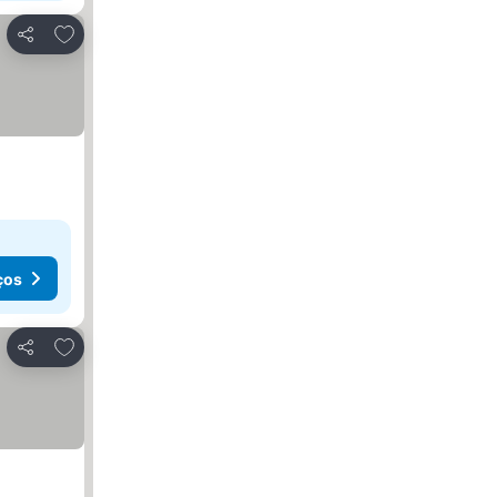
Adicionar aos favoritos
Partilhar
ços
Adicionar aos favoritos
Partilhar