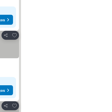
ços
Adicionar aos favoritos
Partilhar
ços
Adicionar aos favoritos
Partilhar