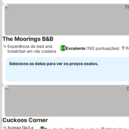
The Moorings B&B
Experiência de bed and
Excelente
(192 pontuações)
8,5
B
breakfast em vila costeira
Selecione as datas para ver os preços exatos.
Cuckoos Corner
Acesso fácil a