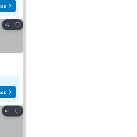
ços
Adicionar aos favoritos
Partilhar
ços
Adicionar aos favoritos
Partilhar