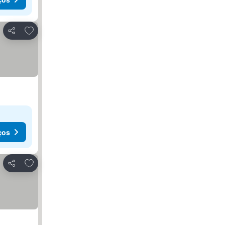
Adicionar aos favoritos
Partilhar
ços
Adicionar aos favoritos
Partilhar