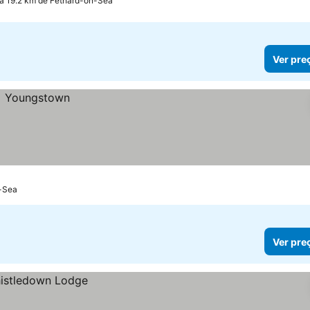
 a 19.2 km de Fethard-on-Sea
Ver pre
n-Sea
Ver pre