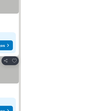
ços
Adicionar aos favoritos
Partilhar
ços