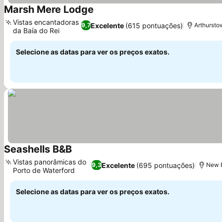
Marsh Mere Lodge
Vistas encantadoras
Excelente
(615 pontuações)
9,7
Arthursto
da Baía do Rei
Selecione as datas para ver os preços exatos.
Seashells B&B
Vistas panorâmicas do
Excelente
(695 pontuações)
9,3
New R
Porto de Waterford
Selecione as datas para ver os preços exatos.