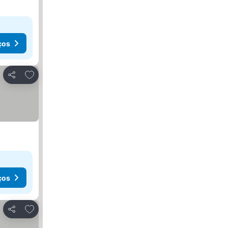
ços
Adicionar aos favoritos
Partilhar
ços
Adicionar aos favoritos
Partilhar