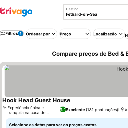
Destino
Filtros
1
Ordenar por
Preço
Localização
H
Compare preços de Bed & B
Hook Head Guest House
Experiência única e
Excelente
(181 pontuações)
9,4
a
tranquila na casa de
hóspedes
Selecione as datas para ver os preços exatos.