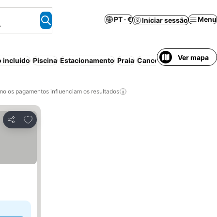
PT · €
Menu
Iniciar sessão
.
Ver mapa
 incluído
Piscina
Estacionamento
Praia
Cancelamento gratuito
o os pagamentos influenciam os resultados
Adicionar aos favoritos
Partilhar