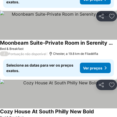
exatos.
Partilhar
Ad
Moonbeam Suite-Private Room in Serenity Manor
Bed & Breakfast
/
Chester, a 19.8 km de Filadélfia
Pontuação não disponível
Selecione as datas para ver os preços
Ver preços
exatos.
Partilhar
Ad
Cozy House At South Philly New Bold