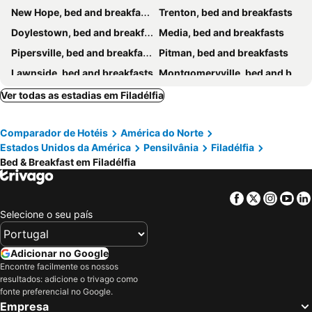
New Hope, bed and breakfasts
Trenton, bed and breakfasts
Doylestown, bed and breakfasts
Media, bed and breakfasts
Pipersville, bed and breakfasts
Pitman, bed and breakfasts
Lawnside, bed and breakfasts
Montgomeryville, bed and breakfasts
Malvern, bed and breakfasts
Jenkintown, bed and breakfasts
Ver todas as estadias em Filadélfia
Bordentown, bed and breakfasts
Conshohocken, bed and breakfasts
Comparador de Hotéis
América do Norte
Hopewell Township, bed and breakfasts
Chester, bed and breakfasts
Estados Unidos da América
Pensilvânia
Filadélfia
Bed & Breakfast em Filadélfia
Facebook
Twitter
Insta
Yo
Selecione o seu país
Adicionar no Google
Encontre facilmente os nossos
resultados: adicione o trivago como
fonte preferencial no Google.
Empresa