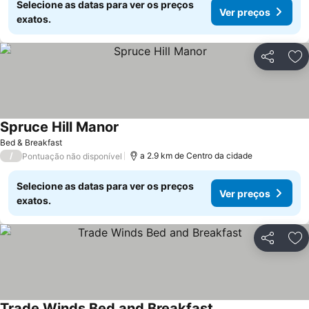
Selecione as datas para ver os preços
Ver preços
exatos.
Partilhar
Ad
Spruce Hill Manor
Bed & Breakfast
/
a 2.9 km de Centro da cidade
Pontuação não disponível
Selecione as datas para ver os preços
Ver preços
exatos.
Partilhar
Ad
Trade Winds Bed and Breakfast