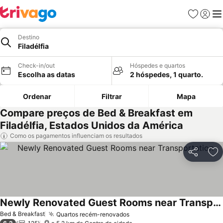
Favoritos
Iniciar
Me
Destino
Filadélfia
Check-in/out
Hóspedes e quartos
Escolha as datas
2 hóspedes, 1 quarto.
Ordenar
Filtrar
Mapa
Compare preços de Bed & Breakfast em
Filadélfia, Estados Unidos da América
Como os pagamentos influenciam os resultados
Partilhar
Ad
Newly Renovated Guest Rooms near Transportation
Bed & Breakfast
Quartos recém-renovados