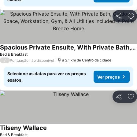
Partilhar
Ad
Spacious Private Ensuite, With Private Bath, Outdoor Space, Workstation, Gym, & All Utilities Included in Point Breeze Home
Bed & Breakfast
/
a 2.1 km de Centro da cidade
Pontuação não disponível
Selecione as datas para ver os preços
Ver preços
exatos.
Partilhar
Ad
Tilseny Wallace
Bed & Breakfast