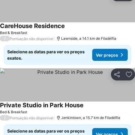
CareHouse Residence
Bed & Breakfast
/
Lawnside, a 14.1 km de Filadélfia
Pontuação não disponível
Selecione as datas para ver os preços
Ver preços
exatos.
Partilhar
Ad
Private Studio in Park House
Bed & Breakfast
/
Jenkintown, a 15.7 km de Filadélfia
Pontuação não disponível
Selecione as datas para ver os preços
Ver preços