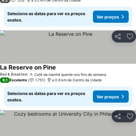
6,2
125
a 5.2 km de Centro da cidade
Selecione as datas para ver os preços
Ver preços
exatos.
Partilhar
Ad
La Reserve on Pine
Bed & Breakfast
Café da manhã quente nos fins de semana
9,1
Excelente
1.751
a 0.9 km de Centro da cidade
Selecione as datas para ver os preços
Ver preços
exatos.
Partilhar
Ad