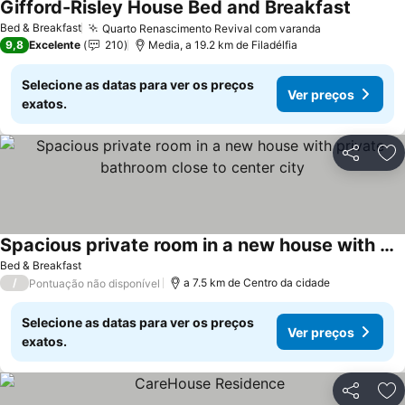
Gifford-Risley House Bed and Breakfast
Bed & Breakfast
Quarto Renascimento Revival com varanda
9,8
Excelente
210
Media, a 19.2 km de Filadélfia
Selecione as datas para ver os preços
Ver preços
exatos.
Partilhar
Ad
Spacious private room in a new house with private bathroom close to center city
Bed & Breakfast
/
a 7.5 km de Centro da cidade
Pontuação não disponível
Selecione as datas para ver os preços
Ver preços
exatos.
Partilhar
Ad