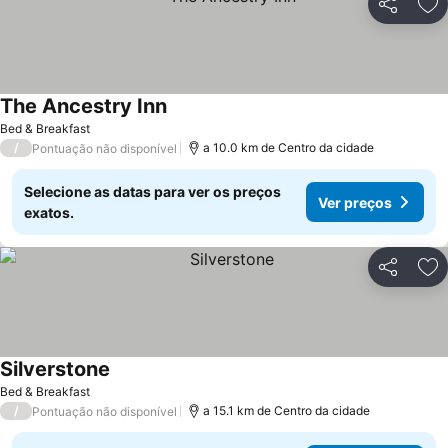
Partilhar
Ad
The Ancestry Inn
Bed & Breakfast
/
a 10.0 km de Centro da cidade
Pontuação não disponível
Selecione as datas para ver os preços
Ver preços
exatos.
Partilhar
Ad
Silverstone
Bed & Breakfast
/
a 15.1 km de Centro da cidade
Pontuação não disponível