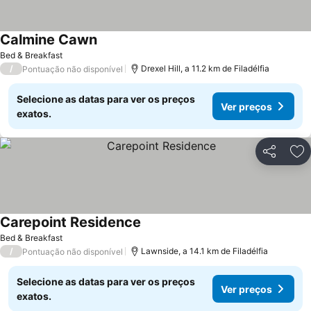
Calmine Cawn
Bed & Breakfast
/
Drexel Hill, a 11.2 km de Filadélfia
Pontuação não disponível
Selecione as datas para ver os preços
Ver preços
exatos.
Partilhar
Ad
Carepoint Residence
Bed & Breakfast
/
Lawnside, a 14.1 km de Filadélfia
Pontuação não disponível
Selecione as datas para ver os preços
Ver preços
exatos.