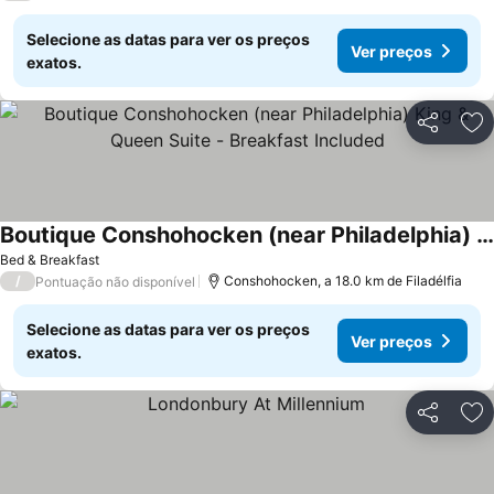
Selecione as datas para ver os preços
Ver preços
exatos.
Partilhar
Ad
Boutique Conshohocken (near Philadelphia) King & Queen Suite - Breakfast Included
Bed & Breakfast
/
Conshohocken, a 18.0 km de Filadélfia
Pontuação não disponível
Selecione as datas para ver os preços
Ver preços
exatos.
Partilhar
Ad