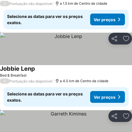
/
a 1.5 km de Centro da cidade
Pontuação não disponível
Selecione as datas para ver os preços
Ver preços
exatos.
Partilhar
Ad
Jobbie Lenp
Bed & Breakfast
/
a 4.0 km de Centro da cidade
Pontuação não disponível
Selecione as datas para ver os preços
Ver preços
exatos.
Partilhar
Ad