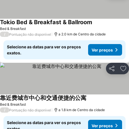
Tokio Bed & Breakfast & Ballroom
Bed & Breakfast
/
a 2.0 km de Centro da cidade
Pontuação não disponível
Selecione as datas para ver os preços
Ver preços
exatos.
Partilhar
Ad
靠近费城市中心和交通便捷的公寓
Bed & Breakfast
/
a 1.8 km de Centro da cidade
Pontuação não disponível
Selecione as datas para ver os preços
Ver preços
exatos.