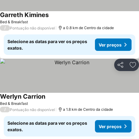
Garreth Kimines
Bed & Breakfast
/
a 0.8 km de Centro da cidade
Pontuação não disponível
Selecione as datas para ver os preços
Ver preços
exatos.
Partilhar
Ad
Werlyn Carrion
Bed & Breakfast
/
a 1.8 km de Centro da cidade
Pontuação não disponível
Selecione as datas para ver os preços
Ver preços
exatos.