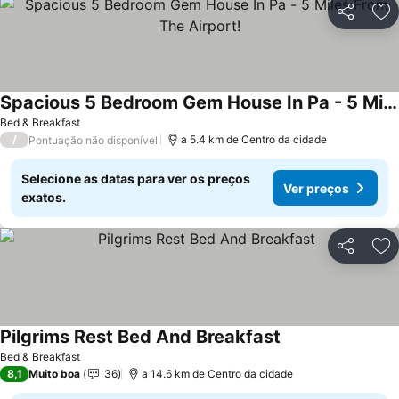
Partilhar
Ad
Spacious 5 Bedroom Gem House In Pa - 5 Miles From The Airport!
Bed & Breakfast
/
a 5.4 km de Centro da cidade
Pontuação não disponível
Selecione as datas para ver os preços
Ver preços
exatos.
Partilhar
Ad
Pilgrims Rest Bed And Breakfast
Bed & Breakfast
8,1
Muito boa
36
a 14.6 km de Centro da cidade