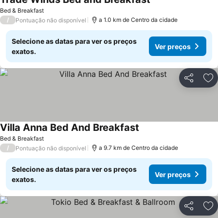
Bed & Breakfast
/
a 1.0 km de Centro da cidade
Pontuação não disponível
Selecione as datas para ver os preços
Ver preços
exatos.
Partilhar
Ad
Villa Anna Bed And Breakfast
Bed & Breakfast
/
a 9.7 km de Centro da cidade
Pontuação não disponível
Selecione as datas para ver os preços
Ver preços
exatos.
Partilhar
Ad