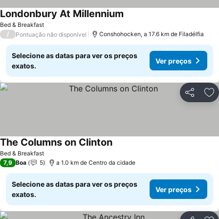
Londonbury At Millennium
Bed & Breakfast
/
Conshohocken, a 17.6 km de Filadélfia
Pontuação não disponível
Selecione as datas para ver os preços
Ver preços
exatos.
Partilhar
Ad
The Columns on Clinton
Bed & Breakfast
7,9
Boa
5
a 1.0 km de Centro da cidade
Selecione as datas para ver os preços
Ver preços
exatos.