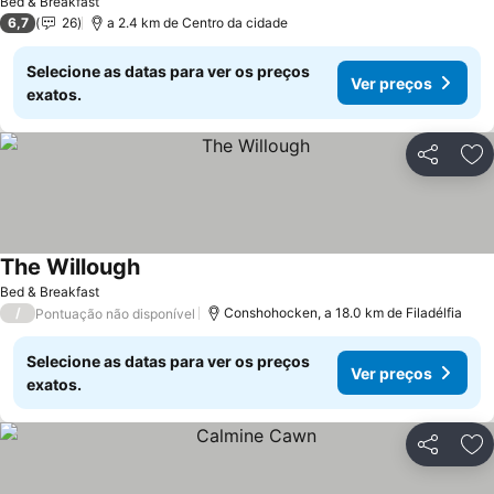
Bed & Breakfast
6,7
26
a 2.4 km de Centro da cidade
Selecione as datas para ver os preços
Ver preços
exatos.
Partilhar
Ad
The Willough
Bed & Breakfast
/
Conshohocken, a 18.0 km de Filadélfia
Pontuação não disponível
Selecione as datas para ver os preços
Ver preços
exatos.
Partilhar
Ad