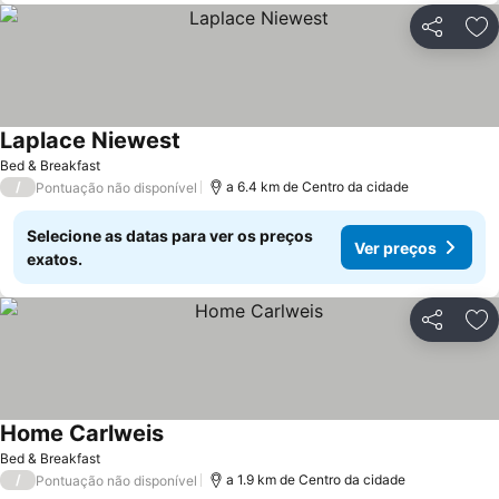
Partilhar
Ad
Laplace Niewest
Bed & Breakfast
/
a 6.4 km de Centro da cidade
Pontuação não disponível
Selecione as datas para ver os preços
Ver preços
exatos.
Partilhar
Ad
Home Carlweis
Bed & Breakfast
/
a 1.9 km de Centro da cidade
Pontuação não disponível