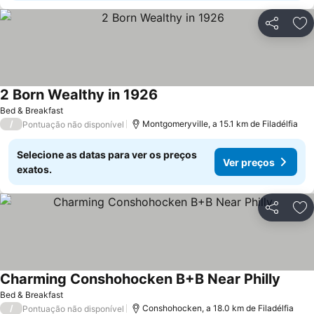
Partilhar
Ad
2 Born Wealthy in 1926
Bed & Breakfast
/
Montgomeryville, a 15.1 km de Filadélfia
Pontuação não disponível
Selecione as datas para ver os preços
Ver preços
exatos.
Partilhar
Ad
Charming Conshohocken B+B Near Philly
Bed & Breakfast
/
Conshohocken, a 18.0 km de Filadélfia
Pontuação não disponível