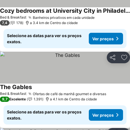
Cozy bedrooms at University City in Philadelphia
Bed & Breakfast
Banheiros privativos em cada unidade
7,4
178
a 3.4 km de Centro da cidade
Selecione as datas para ver os preços
Ver preços
exatos.
Partilhar
Ad
The Gables
Bed & Breakfast
Ofertas de café da manhã gourmet e diversas
9,7
Excelente
1.391
a 4.1 km de Centro da cidade
Selecione as datas para ver os preços
Ver preços
exatos.