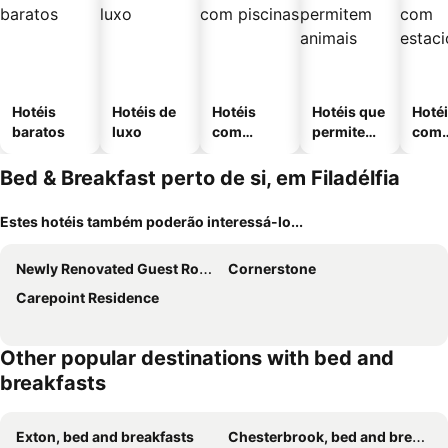
Hotéis
Hotéis de
Hotéis
Hotéis que
Hoté
baratos
luxo
com
permitem
com
piscinas
animais
esta
ment
Bed & Breakfast perto de si, em Filadélfia
Estes hotéis também poderão interessá-lo...
Newly Renovated Guest Rooms near Transportation
Cornerstone
Carepoint Residence
Other popular destinations with bed and
breakfasts
Exton, bed and breakfasts
Chesterbrook, bed and breakfasts