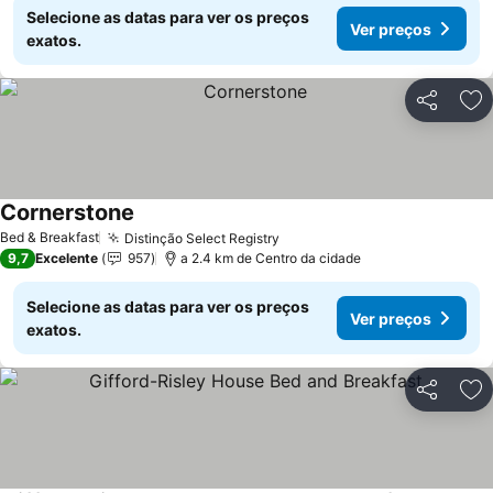
Selecione as datas para ver os preços
Ver preços
exatos.
Partilhar
Ad
Cornerstone
Bed & Breakfast
Distinção Select Registry
9,7
Excelente
957
a 2.4 km de Centro da cidade
Selecione as datas para ver os preços
Ver preços
exatos.
Partilhar
Ad