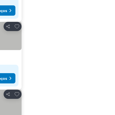
eços
Adicionar aos favoritos
Partilhar
eços
Adicionar aos favoritos
Partilhar