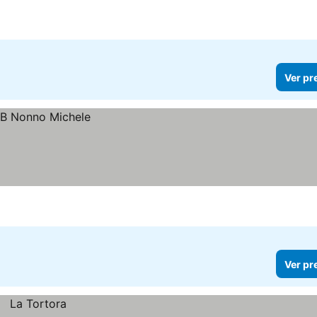
Ver pr
Ver pr