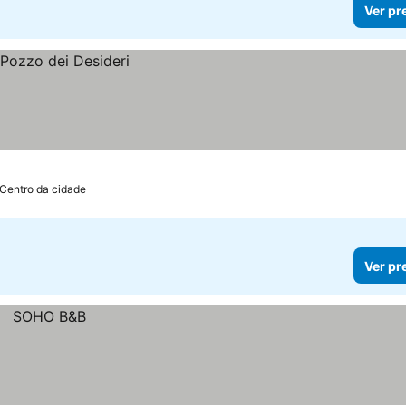
Ver pr
 Centro da cidade
Ver pr