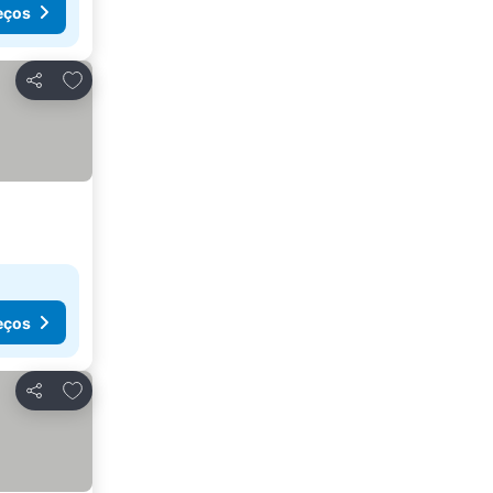
eços
Adicionar aos favoritos
Partilhar
eços
Adicionar aos favoritos
Partilhar