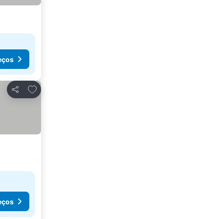
eços
Adicionar aos favoritos
Partilhar
eços