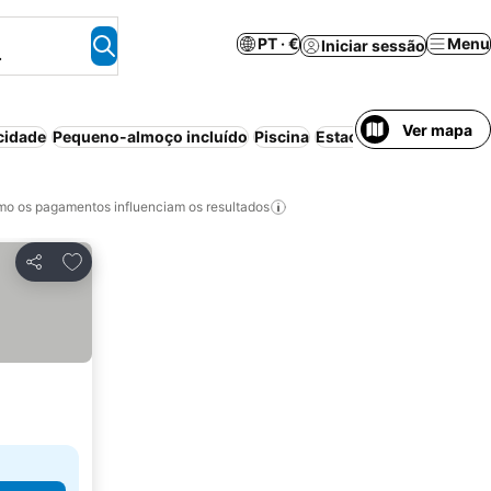
PT · €
Menu
Iniciar sessão
.
Ver mapa
cidade
Pequeno-almoço incluído
Piscina
Estacionamento
Meia-
o os pagamentos influenciam os resultados
Adicionar aos favoritos
Partilhar