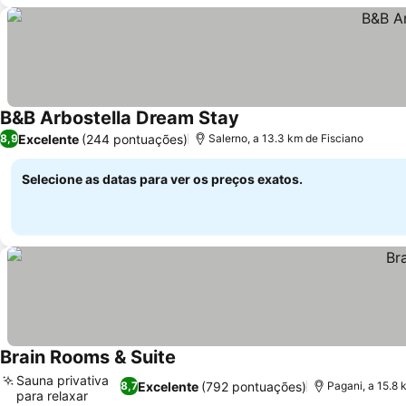
B&B Arbostella Dream Stay
Excelente
(244 pontuações)
8,9
Salerno, a 13.3 km de Fisciano
Selecione as datas para ver os preços exatos.
Brain Rooms & Suite
Sauna privativa
Excelente
(792 pontuações)
8,7
Pagani, a 15.8 
para relaxar