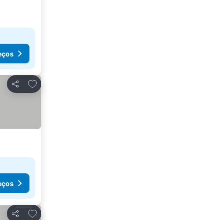
eços
Adicionar aos favoritos
Partilhar
eços
Adicionar aos favoritos
Partilhar