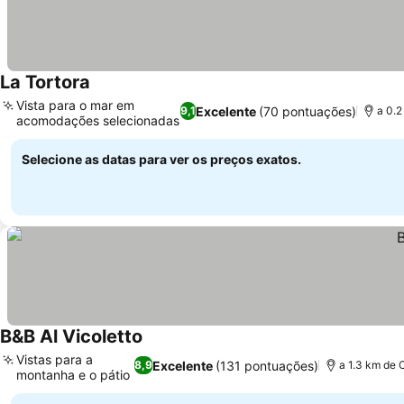
La Tortora
Vista para o mar em
Excelente
(70 pontuações)
9,1
a 0.2
acomodações selecionadas
Selecione as datas para ver os preços exatos.
B&B Al Vicoletto
Vistas para a
Excelente
(131 pontuações)
8,9
a 1.3 km de 
montanha e o pátio