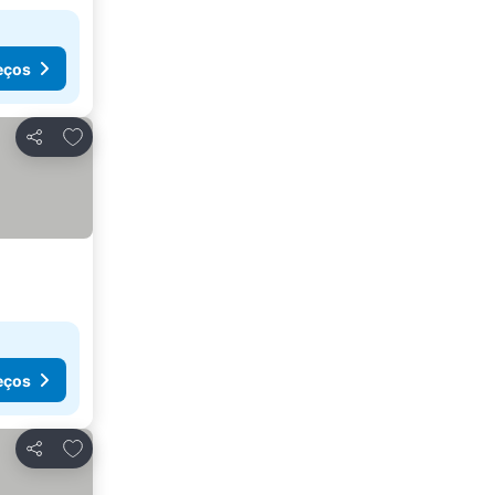
eços
Adicionar aos favoritos
Partilhar
eços
Adicionar aos favoritos
Partilhar