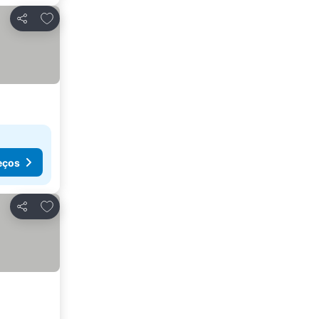
Adicionar aos favoritos
Partilhar
eços
Adicionar aos favoritos
Partilhar