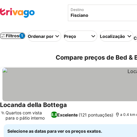
Destino
Filtros
1
Ordenar por
Preço
Localização
C
Compare preços de Bed & Br
Locanda della Bottega
Quartos com vista
Excelente
(121 pontuações)
8,8
a 0.4 km 
para o pátio interno
Selecione as datas para ver os preços exatos.