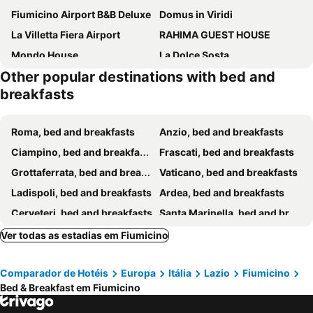
Fiumicino Airport B&B Deluxe
Domus in Viridi
La Villetta Fiera Airport
RAHIMA GUEST HOUSE
Mondo House
La Dolce Sosta
Other popular destinations with bed and
Leonardo Da Vinci Guest House
Suite Room Fiumicino
breakfasts
B&B Riccio&Lella
Guest House Il Faraone
EneaHouse
La Casa di Nataly
Roma, bed and breakfasts
Anzio, bed and breakfasts
Agriturismo il Casale
Villa Axa
Ciampino, bed and breakfasts
Frascati, bed and breakfasts
B&B A Casa Di Titty
B&B POSEIDON
Grottaferrata, bed and breakfasts
Vaticano, bed and breakfasts
One More Night
Lido di Ostia 1933
Ladispoli, bed and breakfasts
Ardea, bed and breakfasts
B&B Villa Giovanni
La Gaura Guest House
Cerveteri, bed and breakfasts
Santa Marinella, bed and breakfasts
Leonardo Rome Holidays
Aquila Di Mare
Mentana, bed and breakfasts
Anguillara Sabazia, bed and breakfasts
Ver todas as estadias em Fiumicino
Giramondo Guest house
B&B Villa Jasiga
Pomezia, bed and breakfasts
Guidonia Montecelio, bed and breakfasts
B&B Felicioni
B&B Giuly
Comparador de Hotéis
Europa
Itália
Lazio
Fiumicino
Marino, bed and breakfasts
Velletri, bed and breakfasts
FiumicinoA57
The Fisherman's House
Bed & Breakfast em Fiumicino
Monterotondo, bed and breakfasts
Bracciano, bed and breakfasts
Casa twins
Nataly's House Bed&Breakfast