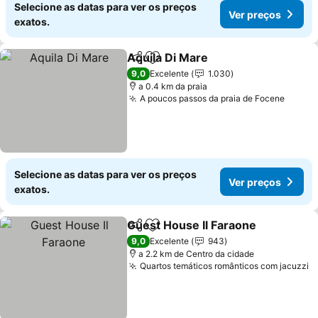
Selecione as datas para ver os preços
Ver preços
exatos.
Aquila Di Mare
Partilhar
Adicionar aos favoritos
9,0
Excelente
1.030
a 0.4 km da praia
A poucos passos da praia de Focene
Selecione as datas para ver os preços
Ver preços
exatos.
Guest House Il Faraone
Partilhar
Adicionar aos favoritos
9,0
Excelente
943
a 2.2 km de Centro da cidade
Quartos temáticos românticos com jacuzzi