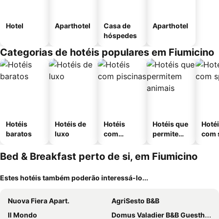
Hotel
Aparthotel
Casa de
Aparthotel
hóspedes
Categorias de hotéis populares em Fiumicino
Hotéis
Hotéis de
Hotéis
Hotéis que
Hoté
baratos
luxo
com
permitem
com 
piscinas
animais
Bed & Breakfast perto de si, em Fiumicino
Estes hotéis também poderão interessá-lo...
Nuova Fiera Apart.
AgriSesto B&B
Il Mondo
Domus Valadier B&B Guesthouse