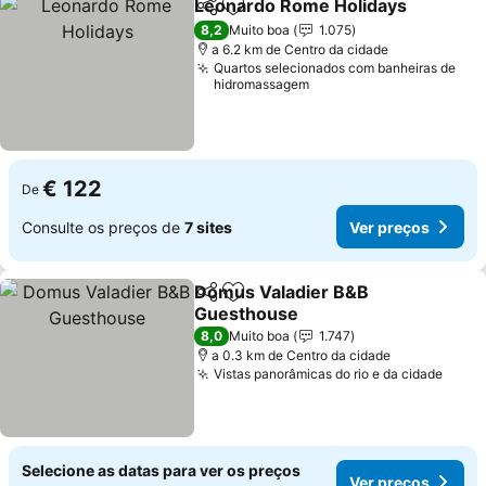
Leonardo Rome Holidays
Partilhar
Adicionar aos favoritos
8,2
Muito boa
1.075
a 6.2 km de Centro da cidade
Quartos selecionados com banheiras de
hidromassagem
€ 122
De
Consulte os preços de
7 sites
Ver preços
Domus Valadier B&B
Partilhar
Adicionar aos favoritos
Guesthouse
8,0
Muito boa
1.747
a 0.3 km de Centro da cidade
Vistas panorâmicas do rio e da cidade
Selecione as datas para ver os preços
Ver preços