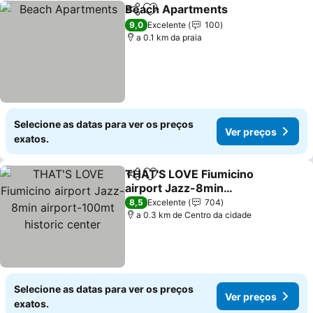
Beach Apartments
Partilhar
Adicionar aos favoritos
9,0
Excelente
100
a 0.1 km da praia
Selecione as datas para ver os preços
Ver preços
exatos.
THAT'S LOVE Fiumicino
Partilhar
Adicionar aos favoritos
airport Jazz-8min
airport-100mt historic
8,5
Excelente
704
center
a 0.3 km de Centro da cidade
Selecione as datas para ver os preços
Ver preços
exatos.