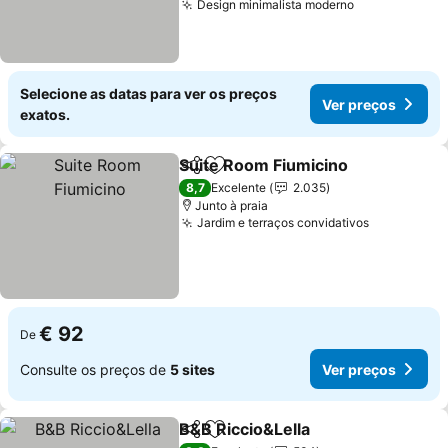
Design minimalista moderno
Selecione as datas para ver os preços
Ver preços
exatos.
Suite Room Fiumicino
Partilhar
Adicionar aos favoritos
8,7
Excelente
2.035
Junto à praia
Jardim e terraços convidativos
€ 92
De
Consulte os preços de
5 sites
Ver preços
B&B Riccio&Lella
Partilhar
Adicionar aos favoritos