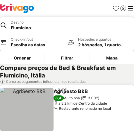
Favoritos
Iniciar
Me
Destino
Fiumicino
Check-in/out
Hóspedes e quartos
Escolha as datas
2 hóspedes, 1 quarto.
Ordenar
Filtrar
Mapa
Compare preços de Bed & Breakfast em
Fiumicino, Itália
Como os pagamentos influenciam os resultados
AgriSesto B&B
Partilhar
Adicionar aos favoritos
8,4
Muito boa
3.002
a 5.2 km de Centro da cidade
Restaurante renomado no local