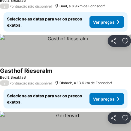
Bed & Breakfast
/
Gaal, a 8.9 km de Fohnsdorf
Pontuação não disponível
Selecione as datas para ver os preços
Ver preços
exatos.
Partilhar
Ad
Gasthof Rieseralm
Bed & Breakfast
/
Obdach, a 13.6 km de Fohnsdorf
Pontuação não disponível
Selecione as datas para ver os preços
Ver preços
exatos.
Partilhar
Ad