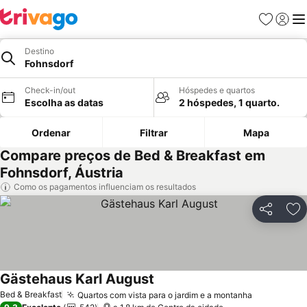
Favoritos
Iniciar
Me
Destino
Fohnsdorf
Check-in/out
Hóspedes e quartos
Escolha as datas
2 hóspedes, 1 quarto.
Ordenar
Filtrar
Mapa
Compare preços de Bed & Breakfast em
Fohnsdorf, Áustria
Como os pagamentos influenciam os resultados
Partilhar
Ad
Gästehaus Karl August
Bed & Breakfast
Quartos com vista para o jardim e a montanha