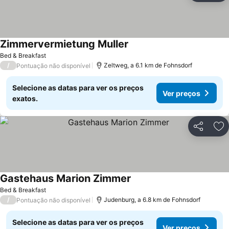
Zimmervermietung Muller
Bed & Breakfast
/
Zeltweg, a 6.1 km de Fohnsdorf
Pontuação não disponível
Selecione as datas para ver os preços
Ver preços
exatos.
Partilhar
Ad
Gastehaus Marion Zimmer
Bed & Breakfast
/
Judenburg, a 6.8 km de Fohnsdorf
Pontuação não disponível
Selecione as datas para ver os preços
Ver preços