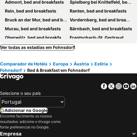
Admont, bed and breakfasts
Spielberg bei Knittelfeld, bed and breakfasts
Rein, bed and breakfasts
Ranten, bed and breakfasts
Bruck an der Mur, bed and breakfasts
Vordernberg, bed and breakfasts
Murau, bed and breakfasts
Bärnbach, bed and breakfasts
Oberwölz, bed and breakfasts
Frantschach-St. Gertraud, bed and breakfasts
Gaal, bed and breakfasts
Knittelfeld, bed and breakfasts
Ver todas as estadias em Fohnsdorf
Obdach, bed and breakfasts
Trieben, bed and breakfasts
Comparador de Hotéis
Europa
Áustria
Estíria
Zeltweg, bed and breakfasts
Trofaiach, bed and breakfasts
Fohnsdorf
Bed & Breakfast em Fohnsdorf
Hieflau, bed and breakfasts
Selzthal, bed and breakfasts
Donnersbachwald, bed and breakfasts
Kraig, bed and breakfasts
Facebook
Twitter
Insta
Yo
Wolfsberg im Lavanttal, bed and breakfasts
Landl, bed and breakfasts
Selecione o seu país
Eisenerz, bed and breakfasts
Leoben, bed and breakfasts
Sankt Georgen ob Murau, bed and breakfasts
Bad Sankt Leonhard im Lavanttal, bed and breakfasts
Adicionar no Google
Encontre facilmente os nossos
Oberaich, bed and breakfasts
St. Peter am Kammersberg, bed and breakfasts
resultados: adicione o trivago como
Schöder, bed and breakfasts
Gurk, bed and breakfasts
fonte preferencial no Google.
Empresa
Köflach, bed and breakfasts
Voitsberg, bed and breakfasts