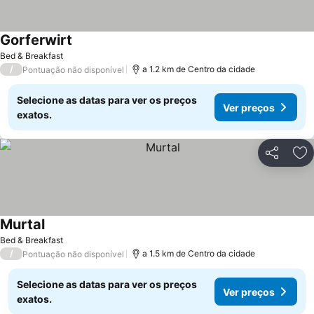
Gorferwirt
Bed & Breakfast
/
a 1.2 km de Centro da cidade
Pontuação não disponível
Selecione as datas para ver os preços
Ver preços
exatos.
Partilhar
Ad
Murtal
Bed & Breakfast
/
a 1.5 km de Centro da cidade
Pontuação não disponível
Selecione as datas para ver os preços
Ver preços
exatos.