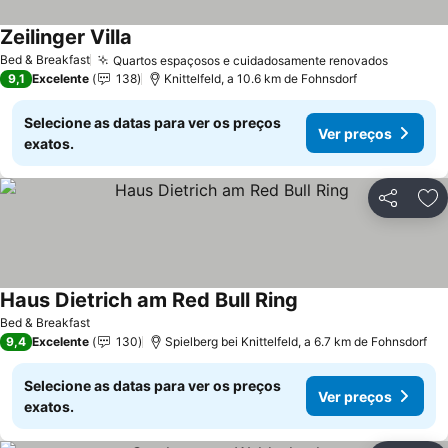
Zeilinger Villa
Bed & Breakfast
Quartos espaçosos e cuidadosamente renovados
9,1
Excelente
138
Knittelfeld, a 10.6 km de Fohnsdorf
Selecione as datas para ver os preços
Ver preços
exatos.
Partilhar
Ad
Haus Dietrich am Red Bull Ring
Bed & Breakfast
9,4
Excelente
130
Spielberg bei Knittelfeld, a 6.7 km de Fohnsdorf
Selecione as datas para ver os preços
Ver preços
exatos.