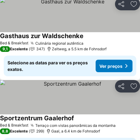
Partilhar
Ad
Gasthaus zur Waldschenke
Bed & Breakfast
Culinária regional autêntica
9,1
Excelente
347
Zeltweg, a 5.5 km de Fohnsdorf
Selecione as datas para ver os preços
Ver preços
exatos.
Partilhar
Ad
Sportzentrum Gaalerhof
Bed & Breakfast
Terraço com vistas panorâmicas da montanha
8,8
Excelente
299
Gaal, a 6.4 km de Fohnsdorf