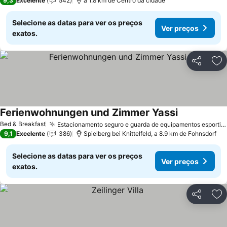
9,3
Excelente
542
a 1.8 km de Centro da cidade
Selecione as datas para ver os preços
Ver preços
exatos.
Partilhar
Ad
Ferienwohnungen und Zimmer Yassi
Bed & Breakfast
Estacionamento seguro e guarda de equipamentos esportivos
9,1
Excelente
386
Spielberg bei Knittelfeld, a 8.9 km de Fohnsdorf
Selecione as datas para ver os preços
Ver preços
exatos.
Partilhar
Ad