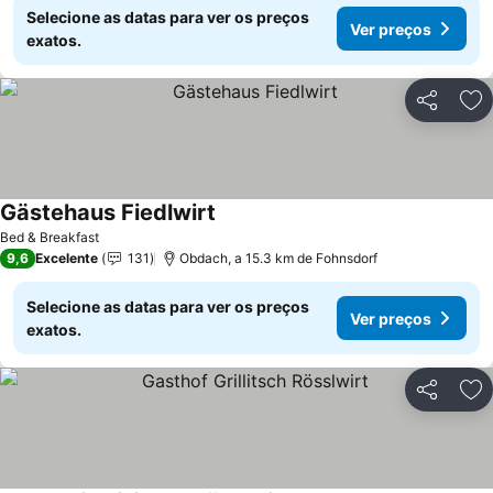
Selecione as datas para ver os preços
Ver preços
exatos.
Partilhar
Ad
Gästehaus Fiedlwirt
Bed & Breakfast
9,6
Excelente
131
Obdach, a 15.3 km de Fohnsdorf
Selecione as datas para ver os preços
Ver preços
exatos.
Partilhar
Ad