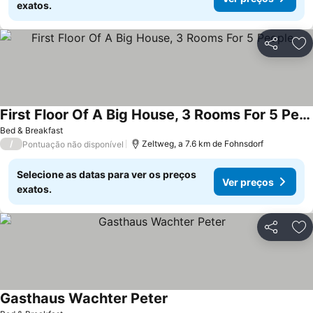
exatos.
Partilhar
Ad
First Floor Of A Big House, 3 Rooms For 5 People
Bed & Breakfast
/
Zeltweg, a 7.6 km de Fohnsdorf
Pontuação não disponível
Selecione as datas para ver os preços
Ver preços
exatos.
Partilhar
Ad
Gasthaus Wachter Peter