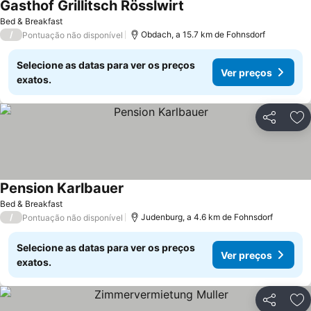
Gasthof Grillitsch Rösslwirt
Bed & Breakfast
/
Obdach, a 15.7 km de Fohnsdorf
Pontuação não disponível
Selecione as datas para ver os preços
Ver preços
exatos.
Partilhar
Ad
Pension Karlbauer
Bed & Breakfast
/
Judenburg, a 4.6 km de Fohnsdorf
Pontuação não disponível
Selecione as datas para ver os preços
Ver preços
exatos.
Partilhar
Ad