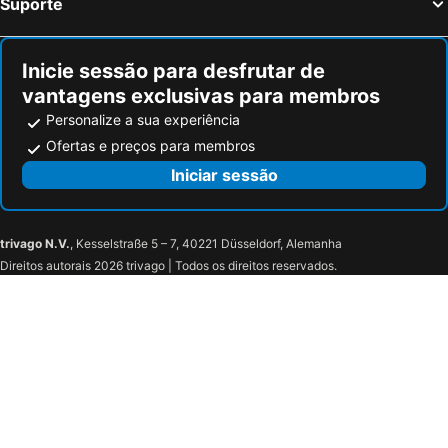
Suporte
Mezerville, bed and breakfasts
Laroque-d'Olmes, bed and breakfasts
Pexiora, bed and breakfasts
Dun, bed and breakfasts
Inicie sessão para desfrutar de
vantagens exclusivas para membros
Personalize a sua experiência
Ofertas e preços para membros
Iniciar sessão
trivago N.V.
, Kesselstraße 5 – 7, 40221 Düsseldorf, Alemanha
Direitos autorais 2026 trivago | Todos os direitos reservados.