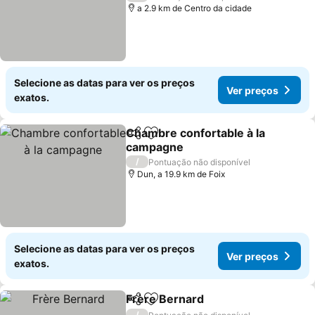
a 2.9 km de Centro da cidade
Selecione as datas para ver os preços
Ver preços
exatos.
Chambre confortable à la
Partilhar
Adicionar aos favoritos
campagne
Ver preços
/
Pontuação não disponível
Dun, a 19.9 km de Foix
Selecione as datas para ver os preços
Ver preços
exatos.
Frère Bernard
Partilhar
Adicionar aos favoritos
Ver preços
/