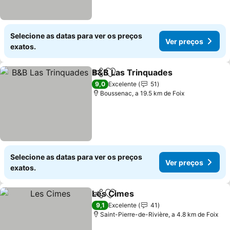
Selecione as datas para ver os preços
Ver preços
exatos.
B&B Las Trinquades
Partilhar
Adicionar aos favoritos
Ver p
9,0
Excelente
51
Boussenac, a 19.5 km de Foix
Selecione as datas para ver os preços
Ver preços
exatos.
Les Cimes
Partilhar
Adicionar aos favoritos
Ver preços
9,1
Excelente
41
Saint-Pierre-de-Rivière, a 4.8 km de Foix