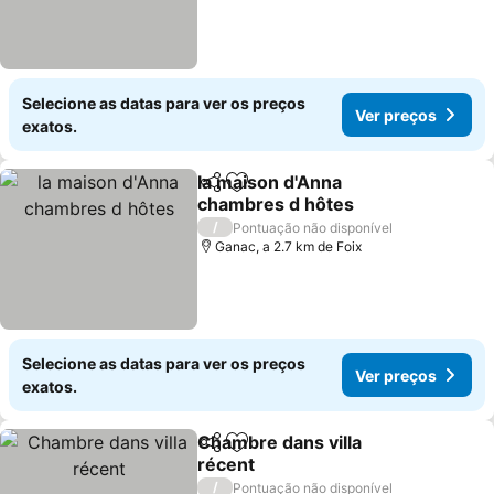
Selecione as datas para ver os preços
Ver preços
exatos.
la maison d'Anna
Partilhar
Adicionar aos favoritos
chambres d hôtes
Ver preços
/
Pontuação não disponível
Ganac, a 2.7 km de Foix
Selecione as datas para ver os preços
Ver preços
exatos.
Chambre dans villa
Partilhar
Adicionar aos favoritos
récent
Ver preços
/
Pontuação não disponível