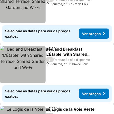
and Wi-Fi
Rieucros, a 18.7 km de Foix
Selecione as datas para ver os preços
Ver preços
exatos.
Bed and Breakfast
Partilhar
Adicionar aos favoritos
'L'Étable' with Shared
Terrace, Shared Garden
Ver preços
/
Pontuação não disponível
and Wi-Fi
Rieucros, a 19.1 km de Foix
Selecione as datas para ver os preços
Ver preços
exatos.
Le Logis de la Voie Verte
Partilhar
Adicionar aos favoritos
V