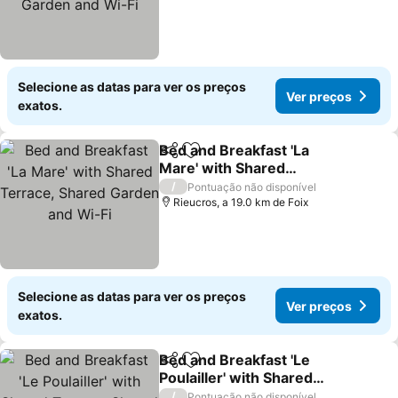
Selecione as datas para ver os preços
Ver preços
exatos.
Bed and Breakfast 'La
Partilhar
Adicionar aos favoritos
Mare' with Shared
Terrace, Shared Garden
Ver preços
/
Pontuação não disponível
and Wi-Fi
Rieucros, a 19.0 km de Foix
Selecione as datas para ver os preços
Ver preços
exatos.
Bed and Breakfast 'Le
Partilhar
Adicionar aos favoritos
Poulailler' with Shared
Terrace, Shared Garden
Ver preços
/
Pontuação não disponível