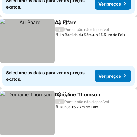
Selecione as datas para ver os preços
Ver preços
exatos.
Au Phare
Partilhar
Adicionar aos favoritos
Ver preços
/
Pontuação não disponível
La Bastide du Sérou, a 15.5 km de Foix
Selecione as datas para ver os preços
Ver preços
exatos.
Domaine Thomson
Partilhar
Adicionar aos favoritos
Ver pr
/
Pontuação não disponível
Dun, a 16.2 km de Foix