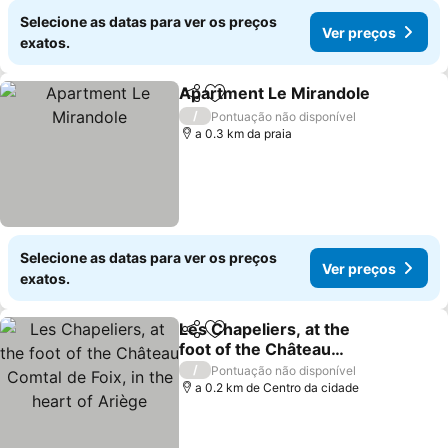
Selecione as datas para ver os preços
Ver preços
exatos.
Apartment Le Mirandole
Partilhar
Adicionar aos favoritos
V
/
Pontuação não disponível
a 0.3 km da praia
Selecione as datas para ver os preços
Ver preços
exatos.
Les Chapeliers, at the
Partilhar
Adicionar aos favoritos
foot of the Château
Comtal de Foix, in the
Ver preços
/
Pontuação não disponível
heart of Ariège
a 0.2 km de Centro da cidade