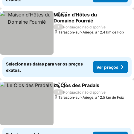
Maison d'Hôtes du
Partilhar
Adicionar aos favoritos
Domaine Fournié
Ver preços
/
Pontuação não disponível
Tarascon-sur-Ariège, a 12.4 km de Foix
Selecione as datas para ver os preços
Ver preços
exatos.
Le Clos des Pradals
Partilhar
Adicionar aos favoritos
Ver pr
/
Pontuação não disponível
Tarascon-sur-Ariège, a 12.5 km de Foix