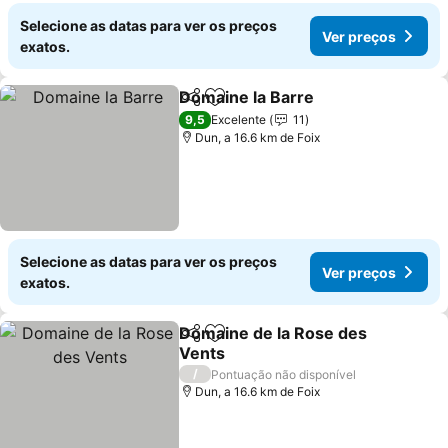
Selecione as datas para ver os preços
Ver preços
exatos.
Domaine la Barre
Partilhar
Adicionar aos favoritos
Ver preç
9,5
Excelente
11
Dun, a 16.6 km de Foix
Selecione as datas para ver os preços
Ver preços
exatos.
Domaine de la Rose des
Partilhar
Adicionar aos favoritos
Vents
Ver preços
/
Pontuação não disponível
Dun, a 16.6 km de Foix