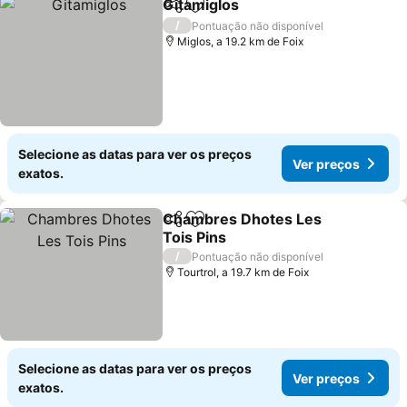
Gitamiglos
Partilhar
Adicionar aos favoritos
Ver preços
/
Pontuação não disponível
Miglos, a 19.2 km de Foix
Selecione as datas para ver os preços
Ver preços
exatos.
Chambres Dhotes Les
Partilhar
Adicionar aos favoritos
Tois Pins
Ver preços
/
Pontuação não disponível
Tourtrol, a 19.7 km de Foix
Selecione as datas para ver os preços
Ver preços
exatos.