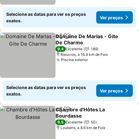
Selecione as datas para ver os preços
Ver preços
exatos.
Domaine De Marlas - Gite
Partilhar
Adicionar aos favoritos
De Charme
Ver preços
9,4
Excelente
189
Rieucros, a 16.4 km de Foix
Piscina exterior
Ver preços
Selecione as datas para ver os preços
Ver preços
exatos.
Chambre d'Hôtes La
Partilhar
Adicionar aos favoritos
Bourdasse
Ver preços
9,5
Excelente
50
Loubens, a 8.6 km de Foix