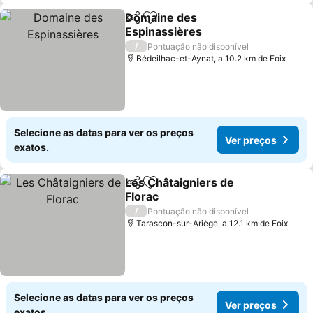
Domaine des
Partilhar
Adicionar aos favoritos
Espinassières
Ver preços
/
Pontuação não disponível
Bédeilhac-et-Aynat, a 10.2 km de Foix
Selecione as datas para ver os preços
Ver preços
exatos.
Les Châtaigniers de
Partilhar
Adicionar aos favoritos
Florac
Ver preços
/
Pontuação não disponível
Tarascon-sur-Ariège, a 12.1 km de Foix
Selecione as datas para ver os preços
Ver preços
exatos.