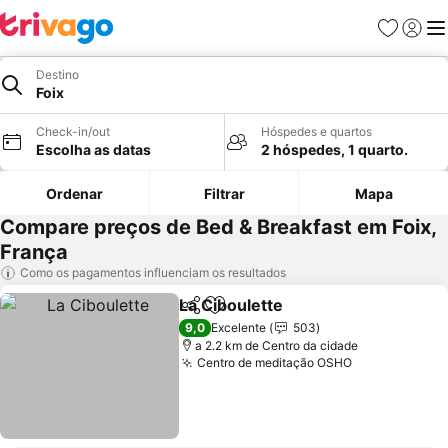
Favoritos
Iniciar
Me
Destino
Foix
Check-in/out
Hóspedes e quartos
Escolha as datas
2 hóspedes, 1 quarto.
Ordenar
Filtrar
Mapa
Compare preços de Bed & Breakfast em Foix,
França
Como os pagamentos influenciam os resultados
La Ciboulette
Partilhar
Adicionar aos favoritos
Ver preços
9,0
Excelente
503
a 2.2 km de Centro da cidade
Centro de meditação OSHO
Ver preços