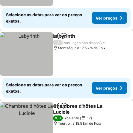
Selecione as datas para ver os preços
Ver preços
exatos.
Labyrinth
Partilhar
Adicionar aos favoritos
Ver preços
/
Pontuação não disponível
Montségur, a 17.5 km de Foix
Selecione as datas para ver os preços
Ver preços
exatos.
Chambres d'hôtes La
Partilhar
Adicionar aos favoritos
Luciole
Ver preços
9,3
Excelente
17
Tourtrol, a 18.9 km de Foix