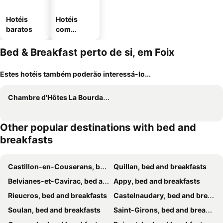
Hotéis
Hotéis
baratos
com
estaciona
mento
Bed & Breakfast perto de si, em Foix
Estes hotéis também poderão interessá-lo...
Chambre d'Hôtes La Bourdasse
Other popular destinations with bed and
breakfasts
Castillon-en-Couserans, bed and breakfasts
Quillan, bed and breakfasts
Belvianes-et-Cavirac, bed and breakfasts
Appy, bed and breakfasts
Rieucros, bed and breakfasts
Castelnaudary, bed and breakfasts
Soulan, bed and breakfasts
Saint-Girons, bed and breakfasts