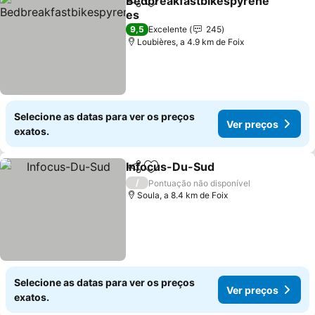
Bedbreakfastbikespyrene
Partilhar
Adicionar aos favoritos
es
Ver preços
9,5
Excelente
245
Loubières, a 4.9 km de Foix
Selecione as datas para ver os preços
Ver preços
exatos.
Infocus-Du-Sud
Partilhar
Adicionar aos favoritos
Ver preço
/
Pontuação não disponível
Soula, a 8.4 km de Foix
Selecione as datas para ver os preços
Ver preços
exatos.