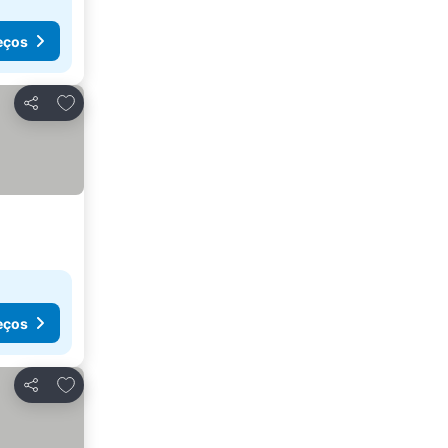
eços
Adicionar aos favoritos
Partilhar
eços
Adicionar aos favoritos
Partilhar