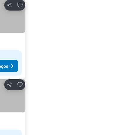
Adicionar aos favoritos
Partilhar
eços
Adicionar aos favoritos
Partilhar