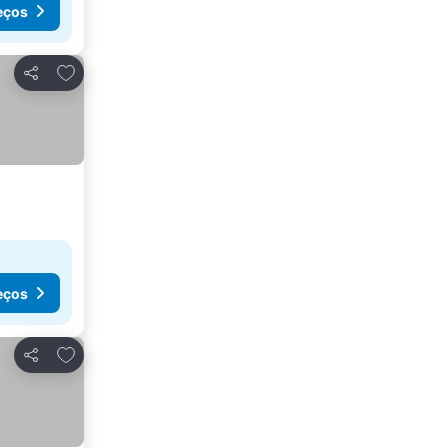
eços
Adicionar aos favoritos
Partilhar
eços
Adicionar aos favoritos
Partilhar