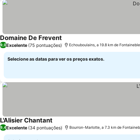
Domaine De Frevent
Excelente
(75 pontuações)
9,0
Echouboulains, a 19.8 km de Fontainebl
Selecione as datas para ver os preços exatos.
L'Alisier Chantant
Excelente
(34 pontuações)
9,4
Bourron-Marlotte, a 7.3 km de Fontaine