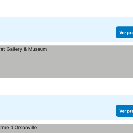
Ver pr
Ver pr