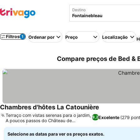
Destino
Filtros
1
Ordenar por
Preço
Localização
H
Compare preços de Bed & B
Chambres d'hôtes La Catounière
Terraço com vistas serenas para o jardim,
Excelente
(279 pon
9,2
A poucos passos do Château de
Fontainebleau
Selecione as datas para ver os preços exatos.