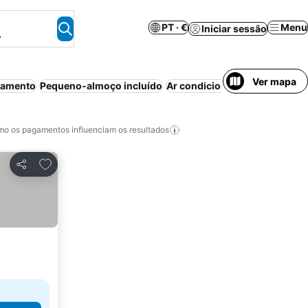
PT · €
Menu
Iniciar sessão
.
Ver mapa
namento
Pequeno-almoço incluído
Ar condicionado
Aparthotel
o os pagamentos influenciam os resultados
Adicionar aos favoritos
Partilhar