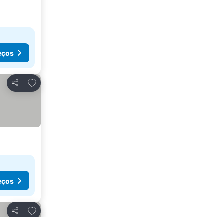
eços
Adicionar aos favoritos
Partilhar
eços
Adicionar aos favoritos
Partilhar