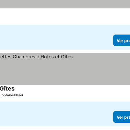
Ver pr
Gîtes
 Fontainebleau
Ver pr