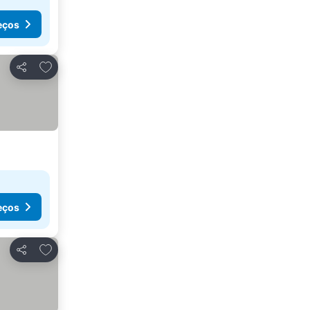
eços
Adicionar aos favoritos
Partilhar
eços
Adicionar aos favoritos
Partilhar