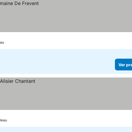
eau
Ver pr
bleau