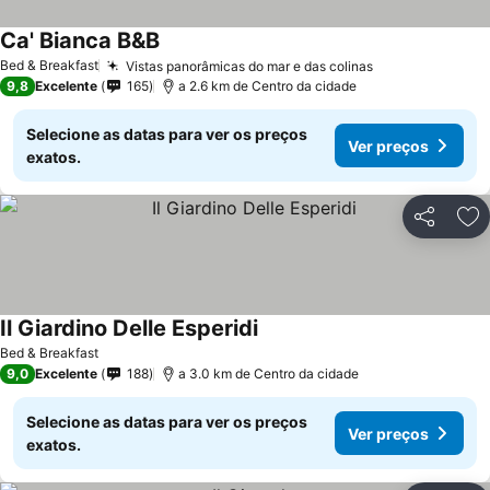
Ca' Bianca B&B
Bed & Breakfast
Vistas panorâmicas do mar e das colinas
9,8
Excelente
165
a 2.6 km de Centro da cidade
Selecione as datas para ver os preços
Ver preços
exatos.
Partilhar
Ad
Il Giardino Delle Esperidi
Bed & Breakfast
9,0
Excelente
188
a 3.0 km de Centro da cidade
Selecione as datas para ver os preços
Ver preços
exatos.