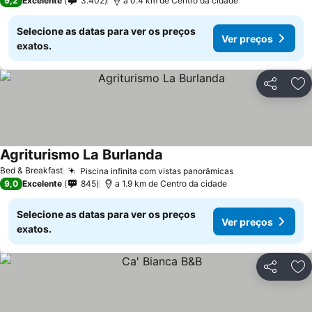
9,2
Excelente
3.402
a 0.4 km de Centro da cidade
Selecione as datas para ver os preços
Ver preços
exatos.
Partilhar
Ad
Agriturismo La Burlanda
Bed & Breakfast
Piscina infinita com vistas panorâmicas
9,0
Excelente
845
a 1.9 km de Centro da cidade
Selecione as datas para ver os preços
Ver preços
exatos.
Partilhar
Ad