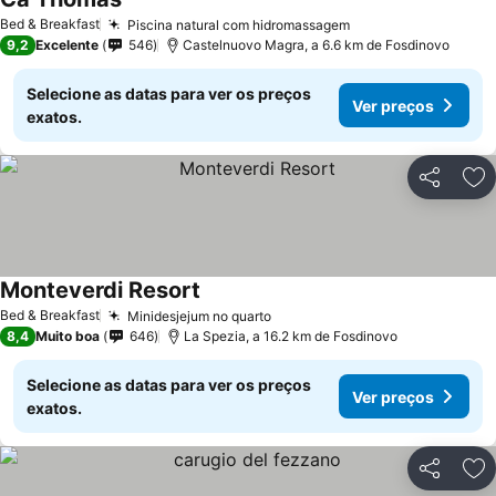
Bed & Breakfast
Piscina natural com hidromassagem
9,2
Excelente
546
Castelnuovo Magra, a 6.6 km de Fosdinovo
Selecione as datas para ver os preços
Ver preços
exatos.
Partilhar
Ad
Monteverdi Resort
Bed & Breakfast
Minidesjejum no quarto
8,4
Muito boa
646
La Spezia, a 16.2 km de Fosdinovo
Selecione as datas para ver os preços
Ver preços
exatos.
Partilhar
Ad