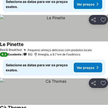
Selecione as datas para ver os preços
Ver preços
exatos.
Partilhar
Ad
Le Pinette
Bed & Breakfast
Pequeno-almoço delicioso com produtos locais
9,3
Excelente
85
Ameglia, a 8.7 km de Fosdinovo
Selecione as datas para ver os preços
Ver preços
exatos.
Partilhar
Ad
Cà Thomas