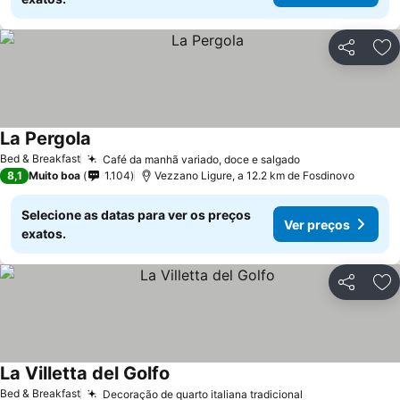
Partilhar
Ad
La Pergola
Bed & Breakfast
Café da manhã variado, doce e salgado
8,1
Muito boa
1.104
Vezzano Ligure, a 12.2 km de Fosdinovo
Selecione as datas para ver os preços
Ver preços
exatos.
Partilhar
Ad
La Villetta del Golfo
Bed & Breakfast
Decoração de quarto italiana tradicional