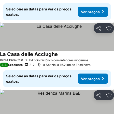
Selecione as datas para ver os preços
Ver preços
exatos.
Partilhar
Ad
La Casa delle Acciughe
Bed & Breakfast
Edifício histórico com interiores modernos
8,8
Excelente
812
La Spezia, a 16.2 km de Fosdinovo
Selecione as datas para ver os preços
Ver preços
exatos.
Partilhar
Ad