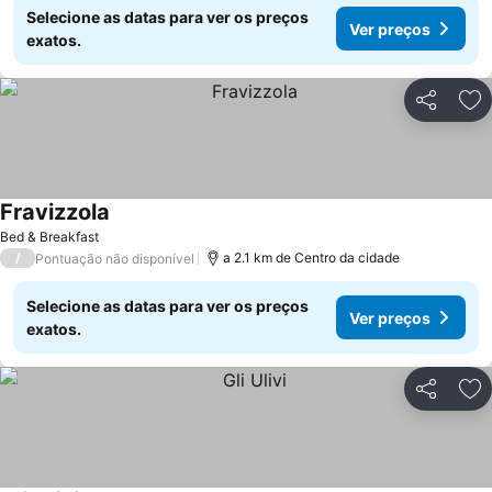
Selecione as datas para ver os preços
Ver preços
exatos.
Partilhar
Ad
Fravizzola
Bed & Breakfast
/
a 2.1 km de Centro da cidade
Pontuação não disponível
Selecione as datas para ver os preços
Ver preços
exatos.
Partilhar
Ad