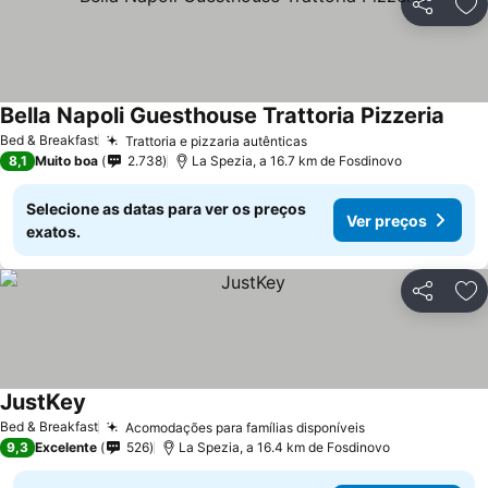
Partilhar
Ad
Bella Napoli Guesthouse Trattoria Pizzeria
Bed & Breakfast
Trattoria e pizzaria autênticas
8,1
Muito boa
2.738
La Spezia, a 16.7 km de Fosdinovo
Selecione as datas para ver os preços
Ver preços
exatos.
Partilhar
Ad
JustKey
Bed & Breakfast
Acomodações para famílias disponíveis
9,3
Excelente
526
La Spezia, a 16.4 km de Fosdinovo