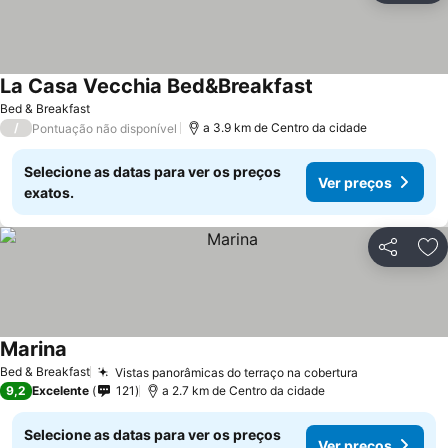
La Casa Vecchia Bed&Breakfast
Bed & Breakfast
/
a 3.9 km de Centro da cidade
Pontuação não disponível
Selecione as datas para ver os preços
Ver preços
exatos.
Partilhar
Ad
Marina
Bed & Breakfast
Vistas panorâmicas do terraço na cobertura
9,2
Excelente
121
a 2.7 km de Centro da cidade
Selecione as datas para ver os preços
Ver preços