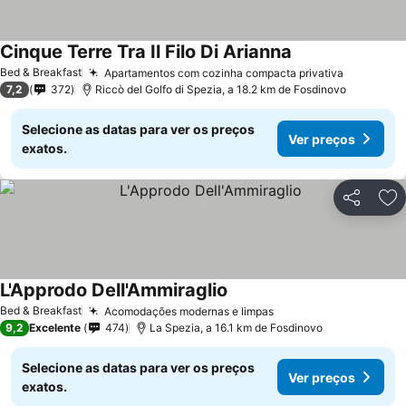
Cinque Terre Tra Il Filo Di Arianna
Bed & Breakfast
Apartamentos com cozinha compacta privativa
7,2
372
Riccò del Golfo di Spezia, a 18.2 km de Fosdinovo
Selecione as datas para ver os preços
Ver preços
exatos.
Partilhar
Ad
L'Approdo Dell'Ammiraglio
Bed & Breakfast
Acomodações modernas e limpas
9,2
Excelente
474
La Spezia, a 16.1 km de Fosdinovo
Selecione as datas para ver os preços
Ver preços
exatos.