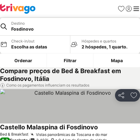
Favoritos
Iniciar
Me
Destino
Fosdinovo
Check-in/out
Hóspedes e quartos
Escolha as datas
2 hóspedes, 1 quarto.
Ordenar
Filtrar
Mapa
Compare preços de Bed & Breakfast em
Fosdinovo, Itália
Como os pagamentos influenciam os resultados
Partilhar
Ad
Castello Malaspina di Fosdinovo
Bed & Breakfast
Vistas panorâmicas da Toscana e do mar