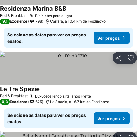
Residenza Marina B&B
Bed & Breakfast
Bicicletas para alugar
9,1
Excelente
798
Carrara, a 10.4 km de Fosdinovo
Selecione as datas para ver os preços
Ver preços
exatos.
Partilhar
Ad
Le Tre Spezie
Bed & Breakfast
Luxuosos lençóis italianos Frette
9,3
Excelente
625
La Spezia, a 16.7 km de Fosdinovo
Selecione as datas para ver os preços
Ver preços
exatos.