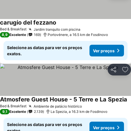
carugio del fezzano
Bed & Breakfast
Jardim tranquilo com piscina
8,9
Excelente
169
Portovénere, a 16.5 km de Fosdinovo
Selecione as datas para ver os preços
Ver preços
exatos.
Partilhar
Ad
Atmosfere Guest House - 5 Terre e La Spezia
Bed & Breakfast
Ambiente de palácio histórico
9,1
Excelente
2.139
La Spezia, a 16.3 km de Fosdinovo
Selecione as datas para ver os preços
Ver preços
exatos.