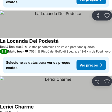
exatos.
Partilhar
Ad
La Locanda Del Podestà
Bed & Breakfast
Vistas panorâmicas do vale a partir dos quartos
8,2
Muito boa
755
Riccò del Golfo di Spezia, a 19.6 km de Fosdinovo
Selecione as datas para ver os preços
Ver preços
exatos.
Partilhar
Ad
Lerici Charme