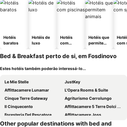
Hotéis
Hotéis de
Hotéis
Hotéis que
Hoté
baratos
luxo
com
permitem
com 
piscinas
animais
Bed & Breakfast perto de si, em Fosdinovo
Estes hotéis também poderão interessá-lo...
Le Mie Stelle
JustKey
Affittacamere Lunamar
L'Opera Rooms & Suite
Cinque Terre Gateway
Agriturismo Cerrolungo
Il Cinquecento
Affittacamere 5 Terre Dolci Sogni
Foresteria Del Pescatore
Affittacamere Joss
Other popular destinations with bed and
Timeline camere in La Spezia
The Railway 74