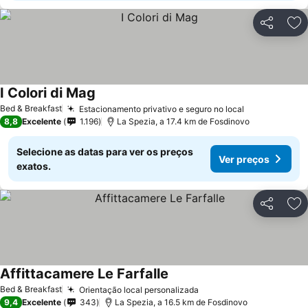
Partilhar
Ad
I Colori di Mag
Bed & Breakfast
Estacionamento privativo e seguro no local
8,8
Excelente
1.196
La Spezia, a 17.4 km de Fosdinovo
Selecione as datas para ver os preços
Ver preços
exatos.
Partilhar
Ad
Affittacamere Le Farfalle
Bed & Breakfast
Orientação local personalizada
9,4
Excelente
343
La Spezia, a 16.5 km de Fosdinovo