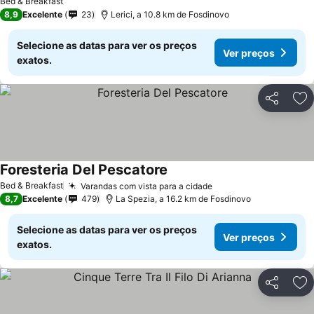
Bed & Breakfast
8,9
Excelente
23
Lerici, a 10.8 km de Fosdinovo
Selecione as datas para ver os preços
Ver preços
exatos.
Partilhar
Ad
Foresteria Del Pescatore
Bed & Breakfast
Varandas com vista para a cidade
8,7
Excelente
479
La Spezia, a 16.2 km de Fosdinovo
Selecione as datas para ver os preços
Ver preços
exatos.
Partilhar
Ad