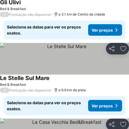
Gli Ulivi
Bed & Breakfast
/
a 3.1 km de Centro da cidade
Pontuação não disponível
Selecione as datas para ver os preços
Ver preços
exatos.
Partilhar
Ad
Le Stelle Sul Mare
Bed & Breakfast
/
a 9.9 km da praia
Pontuação não disponível
Selecione as datas para ver os preços
Ver preços
exatos.
Partilhar
Ad