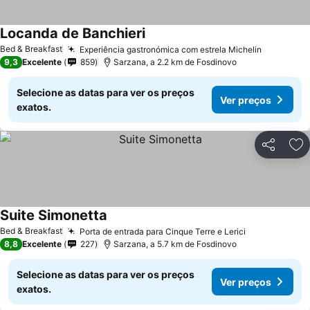
Locanda de Banchieri
Bed & Breakfast
Experiência gastronómica com estrela Michelin
9,3
Excelente
859
Sarzana, a 2.2 km de Fosdinovo
Selecione as datas para ver os preços
Ver preços
exatos.
Partilhar
Ad
Suite Simonetta
Bed & Breakfast
Porta de entrada para Cinque Terre e Lerici
8,8
Excelente
227
Sarzana, a 5.7 km de Fosdinovo
Selecione as datas para ver os preços
Ver preços
exatos.