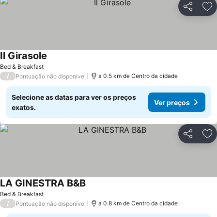
Partilhar
Ad
Il Girasole
Bed & Breakfast
/
a 0.5 km de Centro da cidade
Pontuação não disponível
Selecione as datas para ver os preços
Ver preços
exatos.
Partilhar
Ad
LA GINESTRA B&B
Bed & Breakfast
/
a 0.8 km de Centro da cidade
Pontuação não disponível