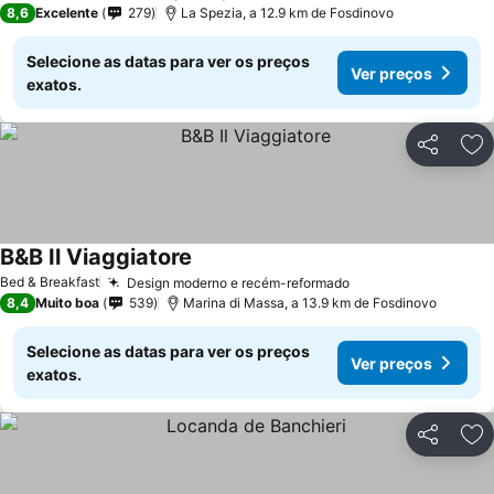
8,6
Excelente
279
La Spezia, a 12.9 km de Fosdinovo
Selecione as datas para ver os preços
Ver preços
exatos.
Partilhar
Ad
B&B Il Viaggiatore
Bed & Breakfast
Design moderno e recém-reformado
8,4
Muito boa
539
Marina di Massa, a 13.9 km de Fosdinovo
Selecione as datas para ver os preços
Ver preços
exatos.
Partilhar
Ad