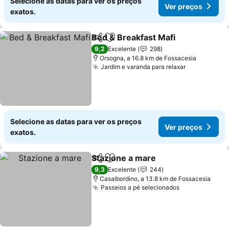
Selecione as datas para ver os preços
Ver preços
exatos.
Bed & Breakfast Mafi
Partilhar
Adicionar aos favoritos
Ver p
9,2
Excelente
298
Orsogna, a 16.8 km de Fossacesia
Jardim e varanda para relaxar
Ver preços
Selecione as datas para ver os preços
Ver preços
exatos.
Stazione a mare
Partilhar
Adicionar aos favoritos
Ver preço
9,3
Excelente
244
Casalbordino, a 13.8 km de Fossacesia
Passeios a pé selecionados
Ver preços