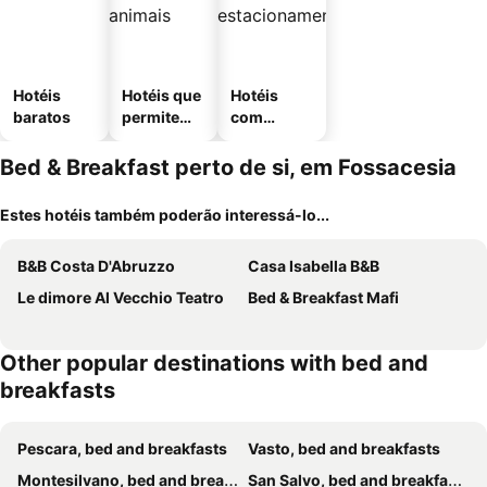
Hotéis
Hotéis que
Hotéis
baratos
permitem
com
animais
estaciona
mento
Bed & Breakfast perto de si, em Fossacesia
Estes hotéis também poderão interessá-lo...
B&B Costa D'Abruzzo
Casa Isabella B&B
Le dimore Al Vecchio Teatro
Bed & Breakfast Mafi
Other popular destinations with bed and
breakfasts
Pescara, bed and breakfasts
Vasto, bed and breakfasts
Montesilvano, bed and breakfasts
San Salvo, bed and breakfasts