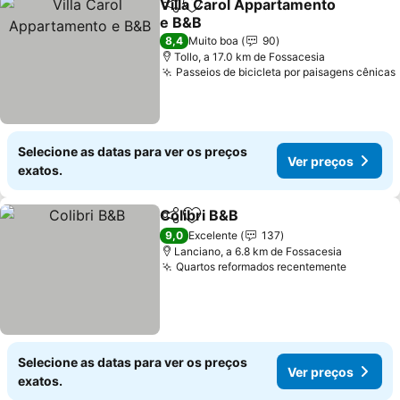
Villa Carol Appartamento
Partilhar
Adicionar aos favoritos
e B&B
Ver preços
8,4
Muito boa
90
Tollo, a 17.0 km de Fossacesia
Passeios de bicicleta por paisagens cênicas
Selecione as datas para ver os preços
Ver preços
exatos.
Colibri B&B
Partilhar
Adicionar aos favoritos
Ver preços
9,0
Excelente
137
Lanciano, a 6.8 km de Fossacesia
Quartos reformados recentemente
Ver pre
Selecione as datas para ver os preços
Ver preços
exatos.