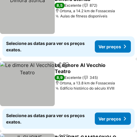
Ver preços
8,5
Excelente
872
Ortona, a 14.2 km de Fossacesia
Aulas de fitness disponíveis
Ver preços
Selecione as datas para ver os preços
Ver preços
exatos.
Le dimore Al Vecchio
Partilhar
Adicionar aos favoritos
Teatro
Ver preços
8,9
Excelente
345
Ortona, a 13.8 km de Fossacesia
Edifício histórico do século XVIII
Ver preço
Selecione as datas para ver os preços
Ver preços
exatos.