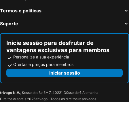
Tocco da Casauria, bed and breakfasts
Pianella, bed and breakfasts
Termos e políticas
Ateleta, bed and breakfasts
Guardiagrele, bed and breakfasts
Rosciano, bed and breakfasts
Castel Frentano, bed and breakfasts
Suporte
Sant'Eufemia a Maiella, bed and breakfasts
Moscufo, bed and breakfasts
Caramanico Terme, bed and breakfasts
Torino di Sangro, bed and breakfasts
Inicie sessão para desfrutar de
vantagens exclusivas para membros
Personalize a sua experiência
Ofertas e preços para membros
Iniciar sessão
trivago N.V.
, Kesselstraße 5 – 7, 40221 Düsseldorf, Alemanha
Direitos autorais 2026 trivago | Todos os direitos reservados.