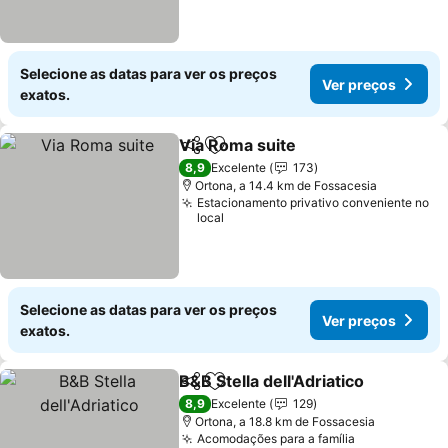
Selecione as datas para ver os preços
Ver preços
exatos.
Via Roma suite
Partilhar
Adicionar aos favoritos
Ver preços
8,9
Excelente
173
Ortona, a 14.4 km de Fossacesia
Estacionamento privativo conveniente no
local
Selecione as datas para ver os preços
Ver preços
exatos.
B&B Stella dell'Adriatico
Partilhar
Adicionar aos favoritos
Ve
8,9
Excelente
129
Ortona, a 18.8 km de Fossacesia
Acomodações para a família
Ver preços