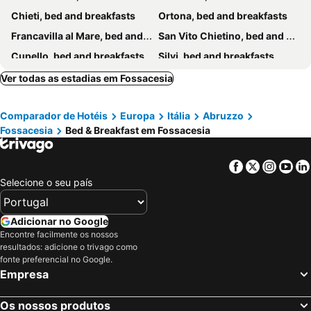
Chieti, bed and breakfasts
Ortona, bed and breakfasts
Francavilla al Mare, bed and breakfasts
San Vito Chietino, bed and breakfasts
Cupello, bed and breakfasts
Silvi, bed and breakfasts
Lanciano, bed and breakfasts
San Giovanni Teatino, bed and breakfasts
Ver todas as estadias em Fossacesia
Città Sant'Angelo, bed and breakfasts
Pollutri, bed and breakfasts
Comparador de Hotéis
Europa
Itália
Abruzzo
Agnone, bed and breakfasts
Tollo, bed and breakfasts
Fossacesia
Bed & Breakfast em Fossacesia
Orsogna, bed and breakfasts
Lentella, bed and breakfasts
Atessa, bed and breakfasts
Casalbordino, bed and breakfasts
Facebook
Twitter
Insta
Yo
Petacciato, bed and breakfasts
Campo di Giove, bed and breakfasts
Selecione o seu país
Rocca San Giovanni, bed and breakfasts
Collecorvino, bed and breakfasts
Spoltore, bed and breakfasts
Montenero di Bisaccia, bed and breakfasts
Adicionar no Google
Encontre facilmente os nossos
Colledimacine, bed and breakfasts
Pacentro, bed and breakfasts
resultados: adicione o trivago como
Picciano, bed and breakfasts
Loreto Aprutino, bed and breakfasts
fonte preferencial no Google.
Empresa
Torrevecchia Teatina, bed and breakfasts
Roccascalegna, bed and breakfasts
Miglianico, bed and breakfasts
Canosa Sannita, bed and breakfasts
Os nossos produtos