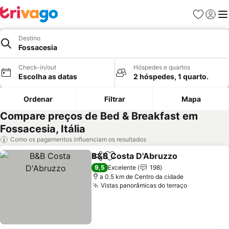
Favoritos
Iniciar
Me
Destino
Fossacesia
Check-in/out
Hóspedes e quartos
Escolha as datas
2 hóspedes, 1 quarto.
Ordenar
Filtrar
Mapa
Compare preços de Bed & Breakfast em
Fossacesia, Itália
Como os pagamentos influenciam os resultados
B&B Costa D'Abruzzo
Partilhar
Adicionar aos favoritos
Ver 
9,5
Excelente
198
a 0.5 km de Centro da cidade
Vistas panorâmicas do terraço
Ver preços