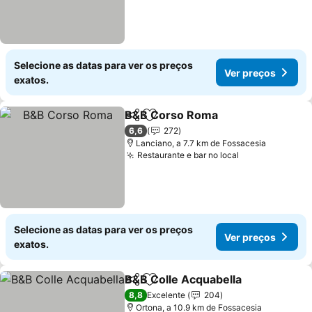
Selecione as datas para ver os preços
Ver preços
exatos.
B&B Corso Roma
Partilhar
Adicionar aos favoritos
Ver preç
6,6
272
Lanciano, a 7.7 km de Fossacesia
Restaurante e bar no local
Ver preços
Selecione as datas para ver os preços
Ver preços
exatos.
B&B Colle Acquabella
Partilhar
Adicionar aos favoritos
Ver 
8,8
Excelente
204
Ortona, a 10.9 km de Fossacesia