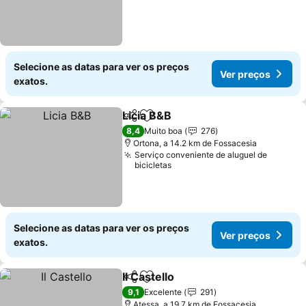
Selecione as datas para ver os preços
Ver preços
exatos.
Licia B&B
Partilhar
Adicionar aos favoritos
Ver preços
8,4
Muito boa
276
Ortona, a 14.2 km de Fossacesia
Serviço conveniente de aluguel de
bicicletas
Selecione as datas para ver os preços
Ver preços
exatos.
Il Castello
Partilhar
Adicionar aos favoritos
Ver preços
9,1
Excelente
291
Atessa, a 19.7 km de Fossacesia