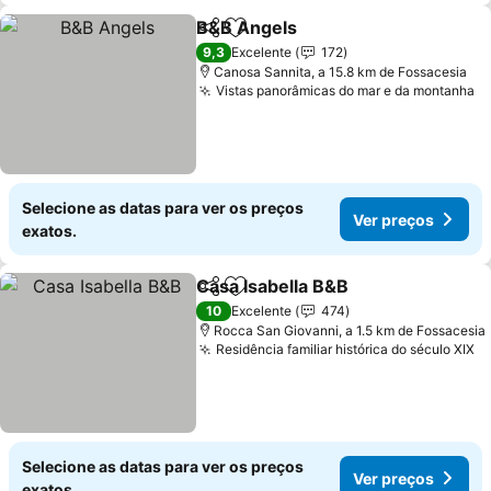
B&B Angels
Partilhar
Adicionar aos favoritos
Ver preços
9,3
Excelente
172
Canosa Sannita, a 15.8 km de Fossacesia
Vistas panorâmicas do mar e da montanha
V
Selecione as datas para ver os preços
Ver preços
exatos.
Casa Isabella B&B
Partilhar
Adicionar aos favoritos
Ver preç
10
Excelente
474
Rocca San Giovanni, a 1.5 km de Fossacesia
Residência familiar histórica do século XIX
V
Selecione as datas para ver os preços
Ver preços
exatos.