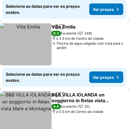
Selecione as datas para ver os preços
Ver preços
exatos.
Villa Emilia
Partilhar
Adicionar aos favoritos
Ver preços
9,3
Excelente
248
a 3.3 km de Centro da cidade
Piscina de água salgada com vista para o
jardim
Selecione as datas para ver os preços
Ver preços
exatos.
B&B VILLA IOLANDA un
Partilhar
Adicionar aos favoritos
soggiorno in Relax vista
Mare e Montagna
Ver preços
9,6
Excelente
20
a 0.5 km de Centro da cidade