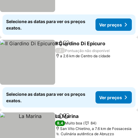
Selecione as datas para ver os preços
Ver preços
exatos.
Il Giardino Di Epicuro
Partilhar
Adicionar aos favoritos
Ver p
/
Pontuação não disponível
a 2.6 km de Centro da cidade
Selecione as datas para ver os preços
Ver preços
exatos.
La Marina
Partilhar
Adicionar aos favoritos
Ver preços
8,4
Muito boa
84
San Vito Chietino, a 7.6 km de Fossacesia
Culinária autêntica de Abruzzo
Ver preço