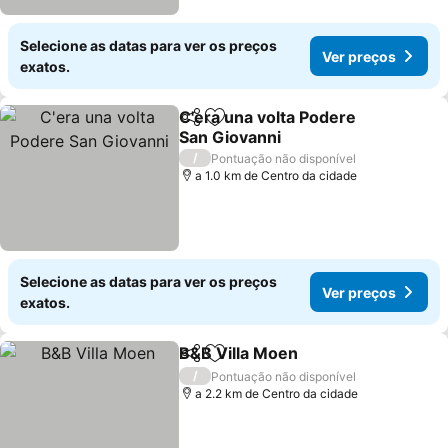
Selecione as datas para ver os preços
Ver preços
exatos.
C'era una volta Podere
Partilhar
Adicionar aos favoritos
San Giovanni
Ver preços
/
Pontuação não disponível
a 1.0 km de Centro da cidade
Selecione as datas para ver os preços
Ver preços
exatos.
B&B Villa Moen
Partilhar
Adicionar aos favoritos
Ver preços
/
Pontuação não disponível
a 2.2 km de Centro da cidade