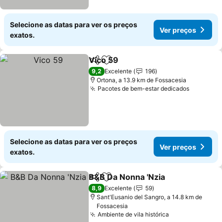
Selecione as datas para ver os preços
Ver preços
exatos.
Vico 59
Partilhar
Adicionar aos favoritos
Ver preços
9,2
Excelente
196
Ortona, a 13.9 km de Fossacesia
Pacotes de bem-estar dedicados
Ver preç
Selecione as datas para ver os preços
Ver preços
exatos.
B&B Da Nonna 'Nzia
Partilhar
Adicionar aos favoritos
Ver pr
8,9
Excelente
59
Sant'Eusanio del Sangro, a 14.8 km de
Fossacesia
Ambiente de vila histórica
Ver preços