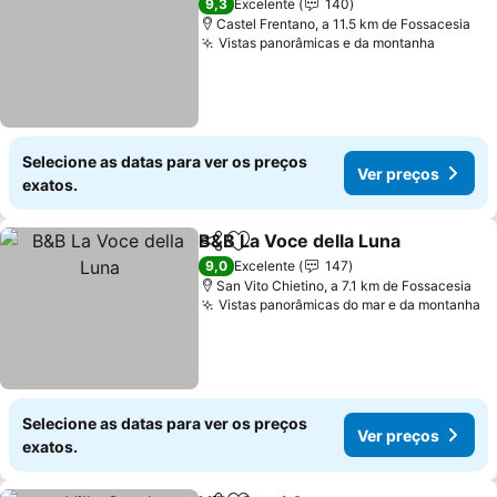
9,3
Excelente
140
Castel Frentano, a 11.5 km de Fossacesia
Vistas panorâmicas e da montanha
Ver pr
Selecione as datas para ver os preços
Ver preços
exatos.
B&B La Voce della Luna
Partilhar
Adicionar aos favoritos
Ve
9,0
Excelente
147
San Vito Chietino, a 7.1 km de Fossacesia
Vistas panorâmicas do mar e da montanha
V
Selecione as datas para ver os preços
Ver preços
exatos.