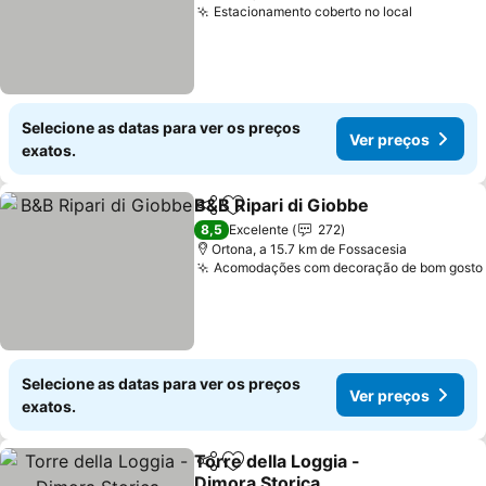
Estacionamento coberto no local
Ver preç
Selecione as datas para ver os preços
Ver preços
exatos.
B&B Ripari di Giobbe
Partilhar
Adicionar aos favoritos
Ver p
8,5
Excelente
272
Ortona, a 15.7 km de Fossacesia
Acomodações com decoração de bom gosto
Selecione as datas para ver os preços
Ver preços
exatos.
Torre della Loggia -
Partilhar
Adicionar aos favoritos
Dimora Storica