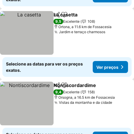
La casetta
Partilhar
Adicionar aos favoritos
Ver preços
9,5
Excelente
108
Ortona, a 11.6 km de Fossacesia
Jardim e terraço charmosos
Ver preços
Selecione as datas para ver os preços
Ver preços
exatos.
Nontiscordardime
Partilhar
Adicionar aos favoritos
Ver pre
9,4
Excelente
158
Orsogna, a 16.5 km de Fossacesia
Vistas da montanha e da cidade
Ver preço