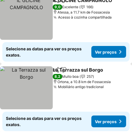
IL GLICINE CAMPAGNOLO
Partilhar
Adicionar aos favoritos
9,0
Excelente
166
Atessa, a 11.7 km de Fossacesia
Acesso à cozinha compartilhada
Ver preç
Selecione as datas para ver os preços
Ver preços
exatos.
La Terrazza sul Borgo
Partilhar
Adicionar aos favoritos
Ver 
8,2
Muito boa
257
Ortona, a 10.8 km de Fossacesia
Mobiliário antigo tradicional
Ver preços
Selecione as datas para ver os preços
Ver preços
exatos.