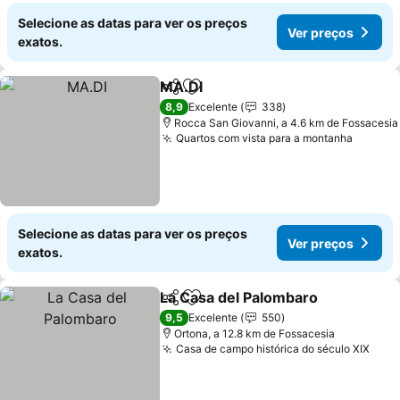
Selecione as datas para ver os preços
Ver preços
exatos.
MA.DI
Partilhar
Adicionar aos favoritos
Ver preços
8,9
Excelente
338
Rocca San Giovanni, a 4.6 km de Fossacesia
Quartos com vista para a montanha
Ver pr
Selecione as datas para ver os preços
Ver preços
exatos.
La Casa del Palombaro
Partilhar
Adicionar aos favoritos
Ver
9,5
Excelente
550
Ortona, a 12.8 km de Fossacesia
Casa de campo histórica do século XIX
Ver 