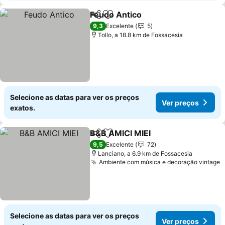
Feudo Antico
Partilhar
Adicionar aos favoritos
Ver preços
9,3
Excelente
5
Tollo, a 18.8 km de Fossacesia
Selecione as datas para ver os preços
Ver preços
exatos.
B&B AMICI MIEI
Partilhar
Adicionar aos favoritos
Ver preços
9,5
Excelente
72
Lanciano, a 6.9 km de Fossacesia
Ambiente com música e decoração vintage
V
Selecione as datas para ver os preços
Ver preços