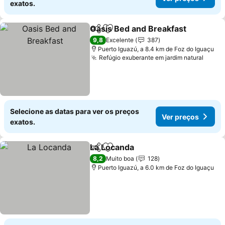
exatos.
Oasis Bed and Breakfast
Partilhar
Adicionar aos favoritos
9,8
Excelente
387
Puerto Iguazú, a 8.4 km de Foz do Iguaçu
Refúgio exuberante em jardim natural
Selecione as datas para ver os preços
Ver preços
exatos.
La Locanda
Partilhar
Adicionar aos favoritos
8,2
Muito boa
128
Puerto Iguazú, a 6.0 km de Foz do Iguaçu