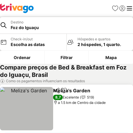
Favoritos
Iniciar
Me
Destino
Foz do Iguaçu
Check-in/out
Hóspedes e quartos
Escolha as datas
2 hóspedes, 1 quarto.
Ordenar
Filtrar
Mapa
Compare preços de Bed & Breakfast em Foz
do Iguaçu, Brasil
Como os pagamentos influenciam os resultados
Meliza's Garden
Partilhar
Adicionar aos favoritos
8,7
Excelente
519
a 1.5 km de Centro da cidade