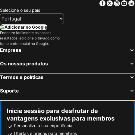
Facebook
Twitter
Insta
Yo
Selecione o seu país
Adicionar no Google
Encontre facilmente os nossos
resultados: adicione o trivago como
fonte preferencial no Google.
Empresa
Os nossos produtos
Termos e políticas
Suporte
Inicie sessão para desfrutar de
vantagens exclusivas para membros
Personalize a sua experiência
Ofertas e preços para membros