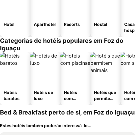
Hotel
Aparthotel
Resorts
Hostel
Casa
hósp
Categorias de hotéis populares em Foz do
Iguaçu
Hotéis
Hotéis de
Hotéis
Hotéis que
Hoté
baratos
luxo
com
permitem
com 
piscinas
animais
Bed & Breakfast perto de si, em Foz do Iguaçu
Estes hotéis também poderão interessá-lo...