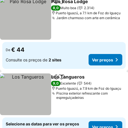
Palo Rosa Lodge
Partilhar
Adicionar aos favoritos
8,0
Muito boa
2.314
Puerto Iguazú, a 7.1 km de Foz do Iguaçu
Jardim charmoso com arte em cerâmica
€ 44
De
Consulte os preços de
2 sites
Ver preços
Los Tangueros
Partilhar
Adicionar aos favoritos
9,0
Excelente
544
Puerto Iguazú, a 7.9 km de Foz do Iguaçu
Piscina exterior refrescante com
espreguiçadeiras
Selecione as datas para ver os preços
Ver preços