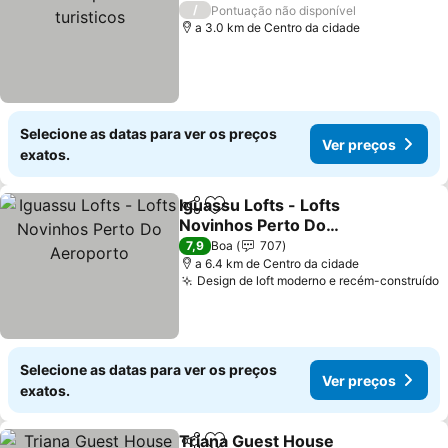
/
Pontuação não disponível
a 3.0 km de Centro da cidade
Selecione as datas para ver os preços
Ver preços
exatos.
Iguassu Lofts - Lofts
Partilhar
Adicionar aos favoritos
Novinhos Perto Do
Aeroporto
7,9
Boa
707
a 6.4 km de Centro da cidade
Design de loft moderno e recém-construído
Selecione as datas para ver os preços
Ver preços
exatos.
Triana Guest House