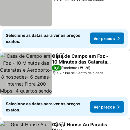
Selecione as datas para ver os preços
Ver preços
exatos.
Casa de Campo em Foz -
Partilhar
Adicionar aos favoritos
10 Minutos das Cataratas
e Aeroporto- 8
9,8
Excelente
26
hospedes- 6 camas-
a 7.7 km de Centro da cidade
Internet Fibra 200 Mbps-
4 quartos sendo 2 suítes-
Privacidade e tra
Selecione as datas para ver os preços
Ver preços
exatos.
Guest House Au Paradis
Partilhar
Adicionar aos favoritos