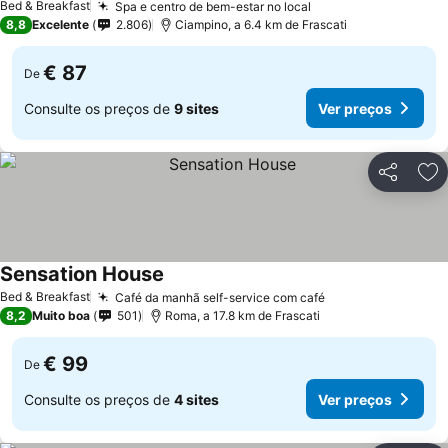
Bed & Breakfast
Spa e centro de bem-estar no local
Ver preços
8,8
Excelente
2.806
Ciampino, a 6.4 km de Frascati
€ 87
De
Consulte os preços de
9 sites
Ver preços
Partilhar
Ad
Sensation House
Ver preços
Bed & Breakfast
Café da manhã self-service com café
Ver preços
8,2
Muito boa
501
Roma, a 17.8 km de Frascati
€ 99
De
Consulte os preços de
4 sites
Ver preços