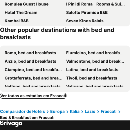
Romulea Guest House
I Pini di Roma - Rooms & Suites
Hotel The Dream
Salotto Piramide B&B
Kambal B&B
Seven Kings Relais
Other popular destinations with bed and
B&B Roma Royal Residence
La Breccia A Porta Pia
breakfasts
B&B Home 77
Rome Termini Guest House
Grand Gaeta
Relais Barberini
Roma, bed and breakfasts
Fiumicino, bed and breakfasts
Affittacamere Alex
Vacanze Romane
Anzio, bed and breakfasts
Valmontone, bed and breakfasts
Fanti Rooms
Ines Guest House
Ciampino, bed and breakfasts
Latina, bed and breakfasts
Roma 2B
Gialel B&B
Grottaferrata, bed and breakfasts
Tivoli, bed and breakfasts
Guesthouse 2012
B&B Roma Castle Termini
Nettuno, bed and breakfasts
Vaticano, bed and breakfasts
Domus Flaviae
Meile House
Ardea, bed and breakfasts
Mentana, bed and breakfasts
Ver todas as estadias em Frascati
K Rooms
Santamaria Inn
Colleferro, bed and breakfasts
Subiaco, bed and breakfasts
Domus Gallo B&B
A Casa Di Penelope
Comparador de Hotéis
Europa
Itália
Lazio
Frascati
Anguillara Sabazia, bed and breakfasts
Pomezia, bed and breakfasts
Manin Suites
Luxury Rooms H 2000 Roma
Bed & Breakfast em Frascati
Fumone, bed and breakfasts
Anagni, bed and breakfasts
Cicero Rome Center
Porta Maggiore GH Locazione Turistica
Artena, bed and breakfasts
Guidonia Montecelio, bed and breakfasts