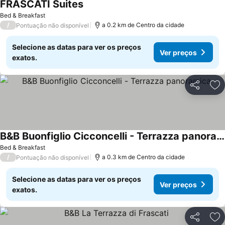
FRASCATI Suites
Ver preços
Bed & Breakfast
/
a 0.2 km de Centro da cidade
Pontuação não disponível
Selecione as datas para ver os preços
Ver preços
exatos.
Partilhar
Ad
B&B Buonfiglio Cicconcelli - Terrazza panoramica
Ver preços
Bed & Breakfast
/
a 0.3 km de Centro da cidade
Pontuação não disponível
Selecione as datas para ver os preços
Ver preços
exatos.
Partilhar
Ad