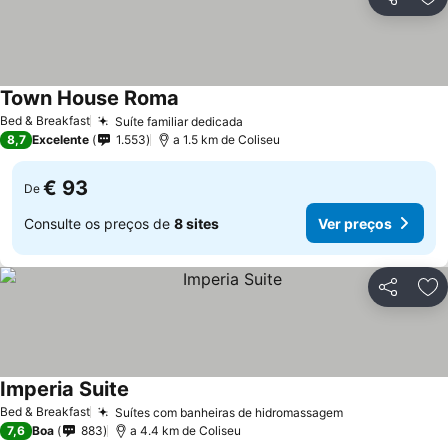
Partilhar
Ad
Town House Roma
Ver preços
Bed & Breakfast
Suíte familiar dedicada
Ver preços
8,7
Excelente
1.553
a 1.5 km de Coliseu
€ 93
De
Consulte os preços de
8 sites
Ver preços
Partilhar
Ad
Imperia Suite
Ver preços
Bed & Breakfast
Suítes com banheiras de hidromassagem
Ver preços
7,6
Boa
883
a 4.4 km de Coliseu