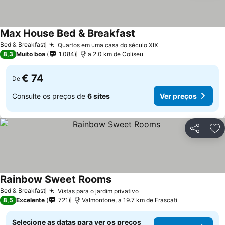
Max House Bed & Breakfast
Ver preços
Bed & Breakfast
Quartos em uma casa do século XIX
Ver preços
8,3
Muito boa
1.084
a 2.0 km de Coliseu
€ 74
De
Consulte os preços de
6 sites
Ver preços
Partilhar
Ad
Rainbow Sweet Rooms
Ver preços
Bed & Breakfast
Vistas para o jardim privativo
Ver preços
8,5
Excelente
721
Valmontone, a 19.7 km de Frascati
Selecione as datas para ver os preços