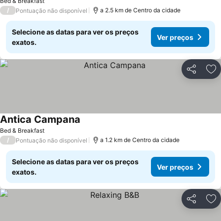
Bed & Breakfast
/
a 2.5 km de Centro da cidade
Pontuação não disponível
Selecione as datas para ver os preços
Ver preços
exatos.
Partilhar
Ad
Antica Campana
Ver preços
Bed & Breakfast
/
a 1.2 km de Centro da cidade
Pontuação não disponível
Selecione as datas para ver os preços
Ver preços
exatos.
Partilhar
Ad