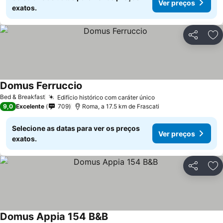
Ver preços
exatos.
Partilhar
Ad
Domus Ferruccio
Ver preços
Bed & Breakfast
Edifício histórico com caráter único
Ver preços
9,0
Excelente
709
Roma, a 17.5 km de Frascati
Selecione as datas para ver os preços
Ver preços
exatos.
Partilhar
Ad
Domus Appia 154 B&B
Ver preços