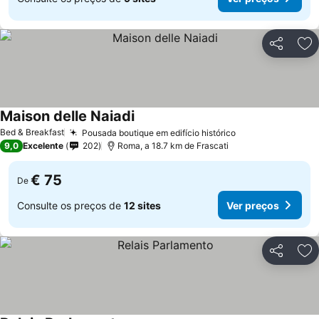
Partilhar
Ad
Maison delle Naiadi
Ver preços
Bed & Breakfast
Pousada boutique em edifício histórico
Ver preços
9,0
Excelente
202
Roma, a 18.7 km de Frascati
€ 75
De
Consulte os preços de
12 sites
Ver preços
Partilhar
Ad