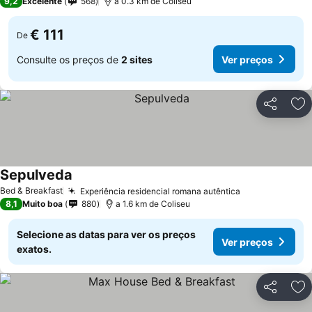
9,2
Excelente
568
a 0.3 km de Coliseu
€ 111
De
Consulte os preços de
2 sites
Ver preços
Partilhar
Ad
Sepulveda
Ver preços
Bed & Breakfast
Experiência residencial romana autêntica
Ver preços
8,1
Muito boa
880
a 1.6 km de Coliseu
Selecione as datas para ver os preços
Ver preços
exatos.
Partilhar
Ad