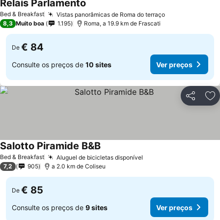
Relais Parlamento
Ver preços
Bed & Breakfast
Vistas panorâmicas de Roma do terraço
Ver preços
8,3
Muito boa
1.195
Roma, a 19.9 km de Frascati
€ 84
De
Consulte os preços de
10 sites
Ver preços
Partilhar
Ad
Salotto Piramide B&B
Ver preços
Bed & Breakfast
Aluguel de bicicletas disponível
Ver preços
7,2
905
a 2.0 km de Coliseu
€ 85
De
Consulte os preços de
9 sites
Ver preços