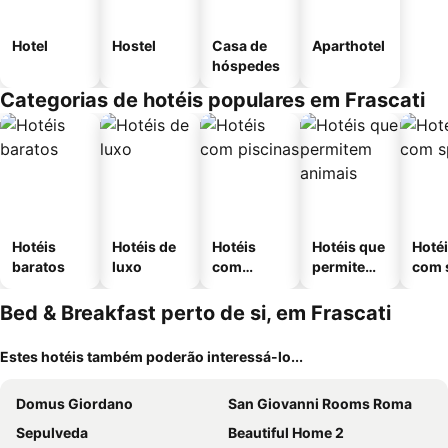
Hotel
Hostel
Casa de
Aparthotel
hóspedes
Categorias de hotéis populares em Frascati
Hotéis
Hotéis de
Hotéis
Hotéis que
Hoté
baratos
luxo
com
permitem
com 
piscinas
animais
Bed & Breakfast perto de si, em Frascati
Estes hotéis também poderão interessá-lo...
Domus Giordano
San Giovanni Rooms Roma
Sepulveda
Beautiful Home 2