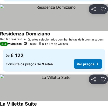
Partilhar
Ad
Residenza Domiziano
Ver preços
Bed & Breakfast
Quartos selecionados com banheiras de hidromassagem
Ve
8,4
Muito boa
1.048
a 1.6 km de Coliseu
€ 122
De
Consulte os preços de
9 sites
Ver preços
Partilhar
Ad
La Villetta Suite
Ver preços