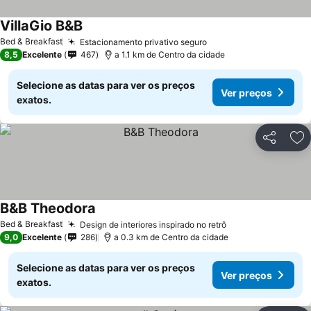
VillaGio B&B
Ver preços
Bed & Breakfast
Estacionamento privativo seguro
Ver preços
8,5
Excelente
467
a 1.1 km de Centro da cidade
Selecione as datas para ver os preços
Ver preços
exatos.
Partilhar
Ad
B&B Theodora
Ver preços
Bed & Breakfast
Design de interiores inspirado no retrô
Ver preços
9,0
Excelente
286
a 0.3 km de Centro da cidade
Selecione as datas para ver os preços
Ver preços
exatos.