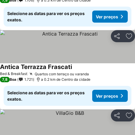
7,5
Boa
1.106
a 0.3 km de Centro da cidade
Selecione as datas para ver os preços
Ver preços
exatos.
Partilhar
Ad
Antica Terrazza Frascati
Ver preços
Bed & Breakfast
Quartos com terraço ou varanda
Ver preços
7,8
Boa
1.721
a 0.2 km de Centro da cidade
Selecione as datas para ver os preços
Ver preços
exatos.
Partilhar
Ad