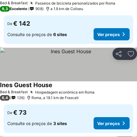
Bed & Breakfast
Passeios de bicicleta personalizados por Roma
Ver preç
9,3
Excelente
908
a 1.9 km de Coliseu
€ 142
De
Consulte os preços de
6 sites
Ver preços
Partilhar
Ad
Ines Guest House
Ver preços
Bed & Breakfast
Hospedagem econômica em Roma
Ver preços
6,4
126
Roma, a 18.1 km de Frascati
€ 73
De
Consulte os preços de
3 sites
Ver preços