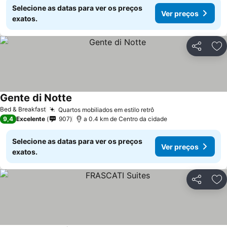
Selecione as datas para ver os preços
Ver preços
exatos.
Partilhar
Ad
Gente di Notte
Ver preços
Bed & Breakfast
Quartos mobiliados em estilo retrô
Ver preços
9,4
Excelente
907
a 0.4 km de Centro da cidade
Selecione as datas para ver os preços
Ver preços
exatos.
Partilhar
Ad