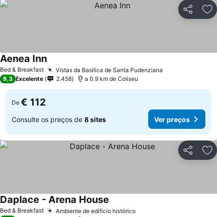
Partilhar
Ad
Aenea Inn
Ver preços
Bed & Breakfast
Vistas da Basílica de Santa Pudenziana
Ver preços
9,3
Excelente
2.458
a 0.9 km de Coliseu
€ 112
De
Consulte os preços de
8 sites
Ver preços
Partilhar
Ad
Daplace - Arena House
Ver preços
Bed & Breakfast
Ambiente de edifício histórico
Ver preços