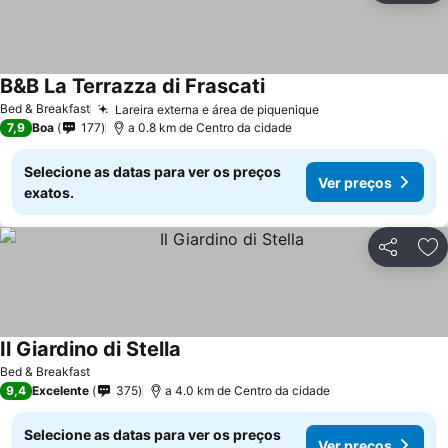
B&B La Terrazza di Frascati
Ver preços
Bed & Breakfast
Lareira externa e área de piquenique
Ver preços
7,9
Boa
177
a 0.8 km de Centro da cidade
Selecione as datas para ver os preços
Ver preços
exatos.
Partilhar
Ad
Il Giardino di Stella
Ver preços
Bed & Breakfast
9,4
Excelente
375
a 4.0 km de Centro da cidade
Selecione as datas para ver os preços
Ver preços