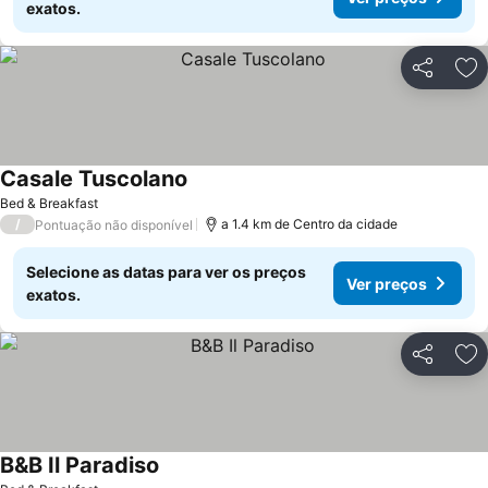
exatos.
Partilhar
Ad
Casale Tuscolano
Ver preços
Bed & Breakfast
/
a 1.4 km de Centro da cidade
Pontuação não disponível
Selecione as datas para ver os preços
Ver preços
exatos.
Partilhar
Ad
B&B Il Paradiso
Ver preços