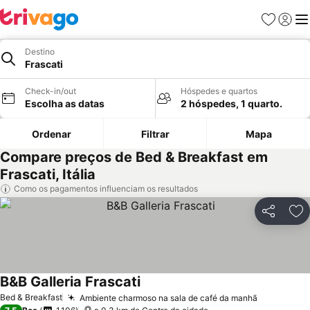
Favoritos
Iniciar
Me
Destino
Frascati
Check-in/out
Hóspedes e quartos
Escolha as datas
2 hóspedes, 1 quarto.
Ordenar
Filtrar
Mapa
Compare preços de Bed & Breakfast em
Frascati, Itália
Como os pagamentos influenciam os resultados
Partilhar
Ad
B&B Galleria Frascati
Ver preços
Bed & Breakfast
Ambiente charmoso na sala de café da manhã
Ver preço