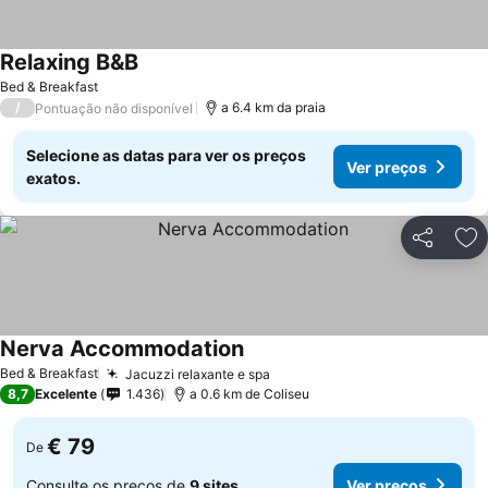
Relaxing B&B
Ver preços
Bed & Breakfast
/
a 6.4 km da praia
Pontuação não disponível
Selecione as datas para ver os preços
Ver preços
exatos.
Partilhar
Ad
Nerva Accommodation
Ver preços
Bed & Breakfast
Jacuzzi relaxante e spa
Ver preços
8,7
Excelente
1.436
a 0.6 km de Coliseu
€ 79
De
Consulte os preços de
9 sites
Ver preços