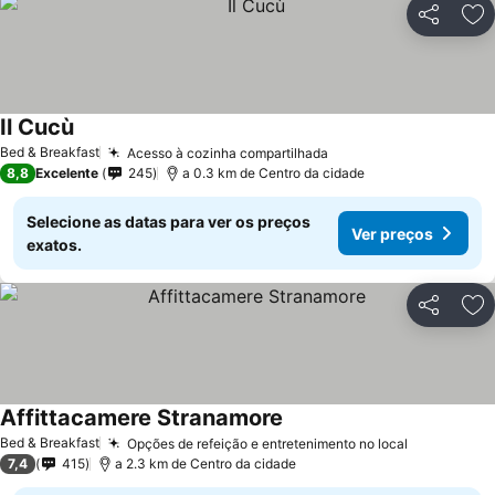
Partilhar
Ad
Il Cucù
Ver preços
Bed & Breakfast
Acesso à cozinha compartilhada
Ver preços
8,8
Excelente
245
a 0.3 km de Centro da cidade
Selecione as datas para ver os preços
Ver preços
exatos.
Partilhar
Ad
Affittacamere Stranamore
Ver preços
Bed & Breakfast
Opções de refeição e entretenimento no local
Ver preço
7,4
415
a 2.3 km de Centro da cidade