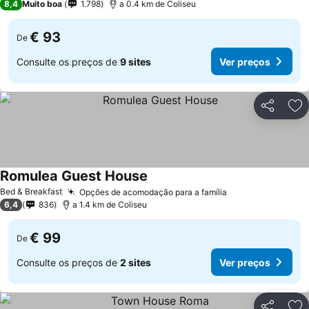
8,4
Muito boa
1.798
a 0.4 km de Coliseu
€ 93
De
Consulte os preços de
9 sites
Ver preços
Partilhar
Ad
Romulea Guest House
Ver preços
Bed & Breakfast
Opções de acomodação para a família
Ver preços
6,4
836
a 1.4 km de Coliseu
€ 99
De
Consulte os preços de
2 sites
Ver preços