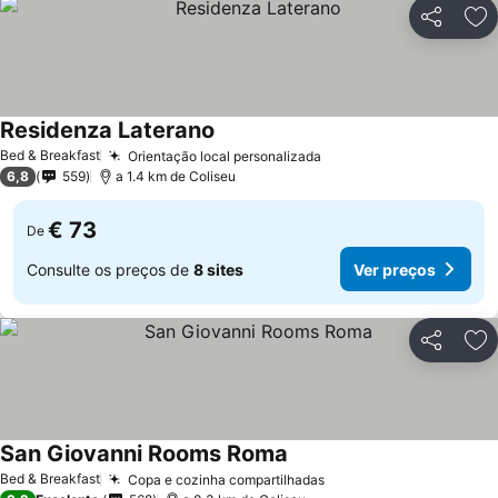
Partilhar
Ad
Residenza Laterano
Ver preços
Bed & Breakfast
Orientação local personalizada
Ver preços
6,8
559
a 1.4 km de Coliseu
€ 73
De
Consulte os preços de
8 sites
Ver preços
Partilhar
Ad
San Giovanni Rooms Roma
Ver preços
Bed & Breakfast
Copa e cozinha compartilhadas
Ver preços