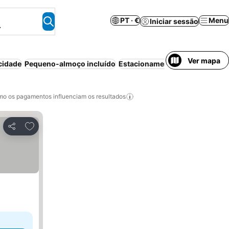
PT · €
Menu
Iniciar sessão
.
Ver mapa
cidade
Pequeno-almoço incluído
Estacionamento
Animais permi
o os pagamentos influenciam os resultados
Adicionar aos favoritos
Partilhar