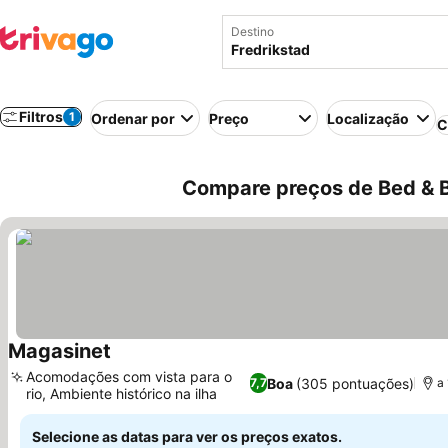
Destino
Filtros
1
Ordenar por
Preço
Localização
C
Compare preços de Bed & B
Magasinet
Acomodações com vista para o
Boa
(305 pontuações)
7,7
a
rio, Ambiente histórico na ilha
Selecione as datas para ver os preços exatos.