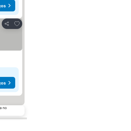
ços
Adicionar aos favoritos
Partilhar
ços
a no