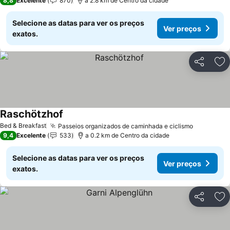
8,8
Excelente
870
a 2.8 km de Centro da cidade
Selecione as datas para ver os preços
Ver preços
exatos.
Partilhar
Ad
Raschötzhof
Ver preços
Bed & Breakfast
Passeios organizados de caminhada e ciclismo
Ver preç
9,4
Excelente
533
a 0.2 km de Centro da cidade
Selecione as datas para ver os preços
Ver preços
exatos.
Partilhar
Ad