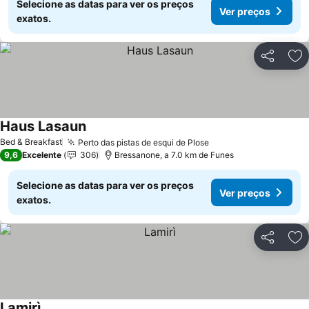
Selecione as datas para ver os preços
Ver preços
exatos.
Partilhar
Ad
Haus Lasaun
Ver preços
Bed & Breakfast
Perto das pistas de esqui de Plose
Ver preços
9,6
Excelente
306
Bressanone, a 7.0 km de Funes
Selecione as datas para ver os preços
Ver preços
exatos.
Partilhar
Ad
Lamirì