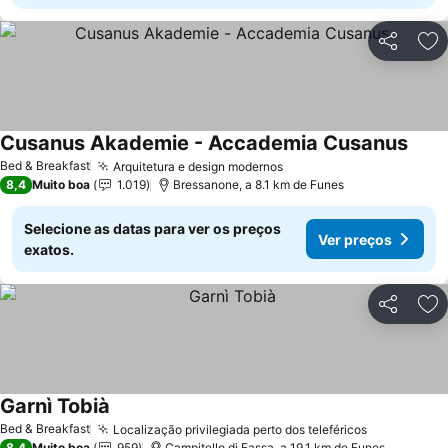
Partilhar
Ad
Cusanus Akademie - Accademia Cusanus
Ver p
Bed & Breakfast
Arquitetura e design modernos
Ver preços
8,4
Muito boa
1.019
Bressanone, a 8.1 km de Funes
Selecione as datas para ver os preços
Ver preços
exatos.
Partilhar
Ad
Garnì Tobià
Ver preços
Bed & Breakfast
Localização privilegiada perto dos teleféricos
Ver preços
8,4
Muito boa
959
Campitello di Fassa, a 19.1 km de Funes