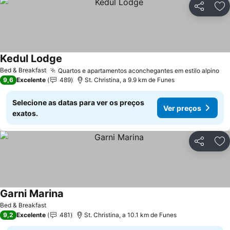
Partilhar
Ad
Kedul Lodge
Ver preços
Bed & Breakfast
Quartos e apartamentos aconchegantes em estilo alpino
Ve
9,6
Excelente
489
St. Christina, a 9.9 km de Funes
Selecione as datas para ver os preços
Ver preços
exatos.
Partilhar
Ad
Garni Marina
Ver preços
Bed & Breakfast
9,2
Excelente
481
St. Christina, a 10.1 km de Funes