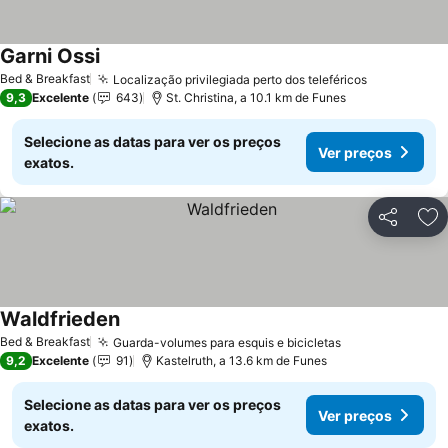
Garni Ossi
Ver preços
Bed & Breakfast
Localização privilegiada perto dos teleféricos
Ver preços
9,3
Excelente
643
St. Christina, a 10.1 km de Funes
Selecione as datas para ver os preços
Ver preços
exatos.
Partilhar
Ad
Waldfrieden
Ver preços
Bed & Breakfast
Guarda-volumes para esquis e bicicletas
Ver preços
9,2
Excelente
91
Kastelruth, a 13.6 km de Funes
Selecione as datas para ver os preços
Ver preços
exatos.