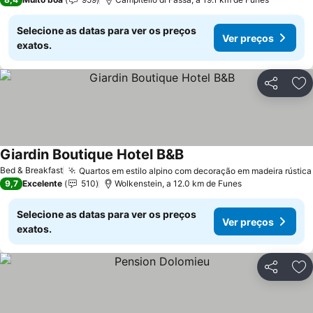
Selecione as datas para ver os preços
Ver preços
exatos.
Partilhar
Ad
Giardin Boutique Hotel B&B
Ver preços
Bed & Breakfast
Quartos em estilo alpino com decoração em madeira rústica
9,7
Excelente
510
Wolkenstein, a 12.0 km de Funes
Selecione as datas para ver os preços
Ver preços
exatos.
Partilhar
Ad