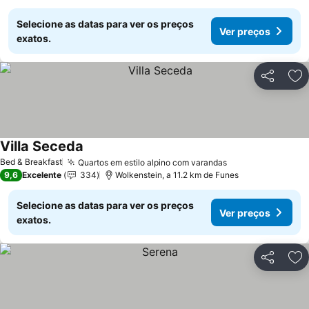
Selecione as datas para ver os preços
Ver preços
exatos.
Partilhar
Ad
Villa Seceda
Ver preços
Bed & Breakfast
Quartos em estilo alpino com varandas
Ver preços
9,6
Excelente
334
Wolkenstein, a 11.2 km de Funes
Selecione as datas para ver os preços
Ver preços
exatos.
Partilhar
Ad