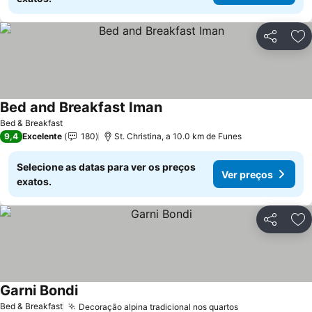
Partilhar
Ad
Bed and Breakfast Iman
Ver preços
Bed & Breakfast
9,4
Excelente
180
St. Christina, a 10.0 km de Funes
Selecione as datas para ver os preços
Ver preços
exatos.
Partilhar
Ad
Garni Bondi
Ver preços
Bed & Breakfast
Decoração alpina tradicional nos quartos
Ver preços