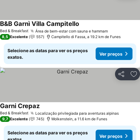
B&B Garnì Villa Campitello
Ver preços
Bed & Breakfast
Área de bem-estar com sauna e hammam
Ver preços
8,5
Excelente
557
Campitello di Fassa, a 19.2 km de Funes
Selecione as datas para ver os preços
Ver preços
exatos.
Partilhar
Ad
Garni Crepaz
Ver preços
Bed & Breakfast
Localização privilegiada para aventuras alpinas
Ver preç
9,7
Excelente
745
Wolkenstein, a 11.6 km de Funes
Selecione as datas para ver os preços
Ver preços
exatos.