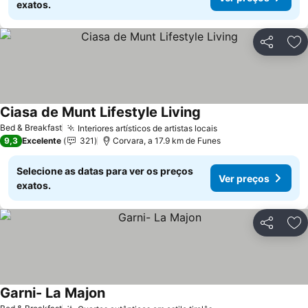
exatos.
Partilhar
Ad
Ciasa de Munt Lifestyle Living
Ver preços
Bed & Breakfast
Interiores artísticos de artistas locais
Ver preços
9,3
Excelente
321
Corvara, a 17.9 km de Funes
Selecione as datas para ver os preços
Ver preços
exatos.
Partilhar
Ad
Garni- La Majon
Ver preços