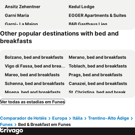
Ansitz Zehentner
Kedul Lodge
Garni Maria
EGGER Apartments & Suites
Garni- La Majon
B&B Gasthaus Lieg
Other popular destinations with bed and
Waldfrieden
Garni Mia Co
breakfasts
B&B Bracun
Garnì Tobià
Hotel Gran Pre
Serena
Bolzano, bed and breakfasts
Merano, bed and breakfasts
Vigo di Fassa, bed and breakfasts
Toblach, bed and breakfasts
Mareo, bed and breakfasts
Prags, bed and breakfasts
Schenna, bed and breakfasts
Canazei, bed and breakfasts
Moena, bed and breakfasts
St. Christina, bed and breakfasts
Wolkenstein, bed and breakfasts
Nalles, bed and breakfasts
Ver todas as estadias em Funes
Brunico, bed and breakfasts
Cortina d'Ampezzo, bed and breakfasts
Comparador de Hotéis
Europa
Itália
Trentino-Alto Ádige
Corvara, bed and breakfasts
Kaltern am See, bed and breakfasts
Funes
Bed & Breakfast em Funes
Kiens, bed and breakfasts
Bressanone, bed and breakfasts