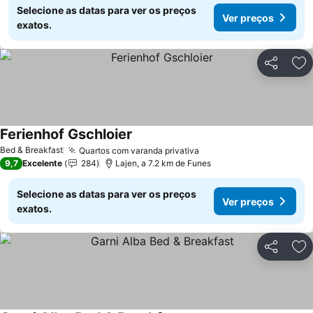
Selecione as datas para ver os preços
Ver preços
exatos.
Partilhar
Ad
Ferienhof Gschloier
Ver preços
Bed & Breakfast
Quartos com varanda privativa
Ver preços
9,7
Excelente
284
Lajen, a 7.2 km de Funes
Selecione as datas para ver os preços
Ver preços
exatos.
Partilhar
Ad