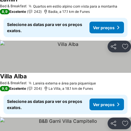
Ver preços
Bed & Breakfast
Quartos em estilo alpino com vista para a montanha
Ver p
8,9
Excelente
242
Badia, a 17.1 km de Funes
Selecione as datas para ver os preços
Ver preços
exatos.
Partilhar
Ad
Villa Alba
Ver preços
Bed & Breakfast
Lareira externa e área para piquenique
Ver preços
9,6
Excelente
204
La Villa, a 18.1 km de Funes
Selecione as datas para ver os preços
Ver preços
exatos.
Partilhar
Ad