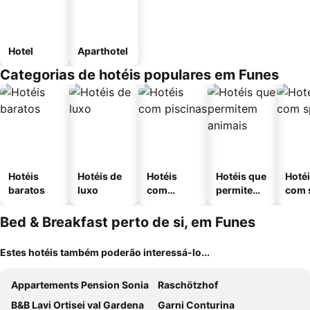
Hotel
Aparthotel
Categorias de hotéis populares em Funes
Hotéis
Hotéis de
Hotéis
Hotéis que
Hoté
baratos
luxo
com
permitem
com 
piscinas
animais
Bed & Breakfast perto de si, em Funes
Estes hotéis também poderão interessá-lo...
Appartements Pension Sonia
Raschötzhof
B&B Lavi Ortisei val Gardena
Garni Conturina