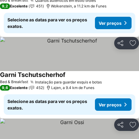
Bed & Breakfast
Quartos autênticos em estilo tirolês
Ver preços
9,2
Excelente
451
Wolkenstein, a 11.2 km de Funes
Selecione as datas para ver os preços
Ver preços
exatos.
Partilhar
Ad
Garni Tschutscherhof
Ver preços
Bed & Breakfast
Instalação para guardar esquis e botas
Ver preços
9,6
Excelente
452
Lajen, a 9.4 km de Funes
Selecione as datas para ver os preços
Ver preços
exatos.
Partilhar
Ad