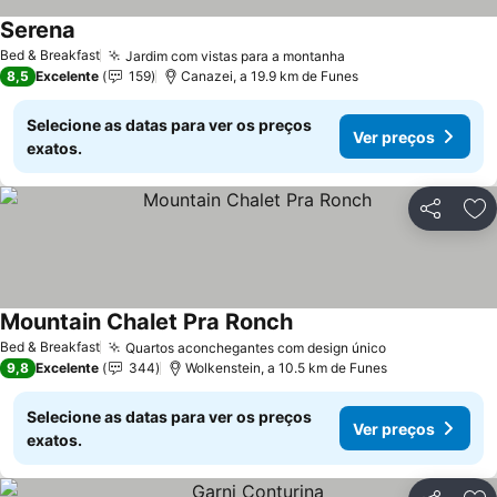
Serena
Ver preços
Bed & Breakfast
Jardim com vistas para a montanha
Ver preços
8,5
Excelente
159
Canazei, a 19.9 km de Funes
Selecione as datas para ver os preços
Ver preços
exatos.
Partilhar
Ad
Mountain Chalet Pra Ronch
Ver preços
Bed & Breakfast
Quartos aconchegantes com design único
Ver preços
9,8
Excelente
344
Wolkenstein, a 10.5 km de Funes
Selecione as datas para ver os preços
Ver preços
exatos.