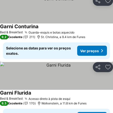
Partilhar
Ad
Garni Conturina
Ver preços
Bed & Breakfast
Guarda-esquis e botas aquecido
Ver preços
9,2
Excelente
211
St. Christina, a 9.4 km de Funes
Selecione as datas para ver os preços
Ver preços
exatos.
Partilhar
Ad
Garni Flurida
Ver preços
Bed & Breakfast
Acesso direto à pista de esqui
Ver preços
9,5
Excelente
170
Wolkenstein, a 11.8 km de Funes