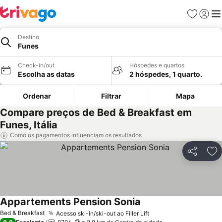
Favoritos
Iniciar
Me
Destino
Funes
Check-in/out
Hóspedes e quartos
Escolha as datas
2 hóspedes, 1 quarto.
Ordenar
Filtrar
Mapa
Compare preços de Bed & Breakfast em
Funes, Itália
Como os pagamentos influenciam os resultados
Partilhar
Ad
Appartements Pension Sonia
Ver preços
Bed & Breakfast
Acesso ski-in/ski-out ao Filler Lift
Ver preços