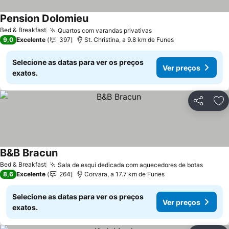
Pension Dolomieu
Ver preços
Bed & Breakfast
Quartos com varandas privativas
Ver preços
9,0
Excelente
397
St. Christina, a 9.8 km de Funes
Selecione as datas para ver os preços
Ver preços
exatos.
Partilhar
Ad
B&B Bracun
Ver preços
Bed & Breakfast
Sala de esqui dedicada com aquecedores de botas
Ver pr
8,6
Excelente
264
Corvara, a 17.7 km de Funes
Selecione as datas para ver os preços
Ver preços
exatos.