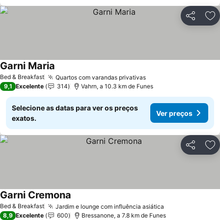
Partilhar
Ad
Garni Maria
Ver preços
Bed & Breakfast
Quartos com varandas privativas
Ver preços
9,1
Excelente
314
Vahrn, a 10.3 km de Funes
Selecione as datas para ver os preços
Ver preços
exatos.
Partilhar
Ad
Garni Cremona
Ver preços
Bed & Breakfast
Jardim e lounge com influência asiática
Ver preços
8,9
Excelente
600
Bressanone, a 7.8 km de Funes