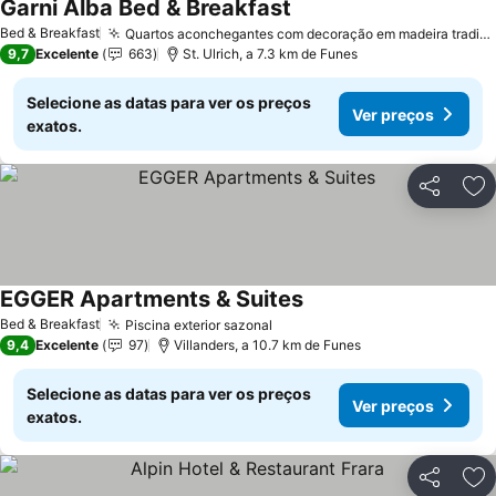
Garni Alba Bed & Breakfast
Ver preços
Bed & Breakfast
Quartos aconchegantes com decoração em madeira tradicional
9,7
Excelente
663
St. Ulrich, a 7.3 km de Funes
Selecione as datas para ver os preços
Ver preços
exatos.
Partilhar
Ad
EGGER Apartments & Suites
Ver preços
Bed & Breakfast
Piscina exterior sazonal
Ver preços
9,4
Excelente
97
Villanders, a 10.7 km de Funes
Selecione as datas para ver os preços
Ver preços
exatos.
Partilhar
Ad