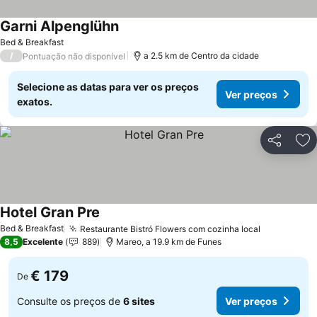
Garni Alpenglühn
Ver preços
Bed & Breakfast
/
a 2.5 km de Centro da cidade
Pontuação não disponível
Selecione as datas para ver os preços
Ver preços
exatos.
Partilhar
Ad
Hotel Gran Pre
Ver preços
Bed & Breakfast
Restaurante Bistró Flowers com cozinha local
Ver preço
8,5
Excelente
889
Mareo, a 19.9 km de Funes
€ 179
De
Consulte os preços de
6 sites
Ver preços