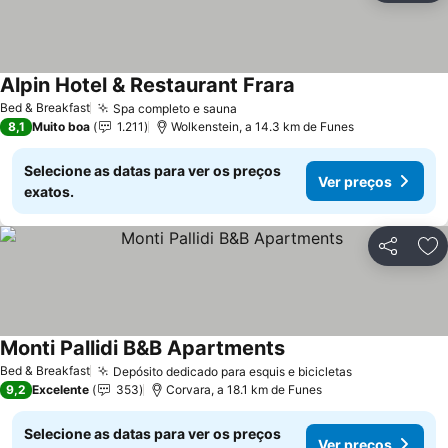
Alpin Hotel & Restaurant Frara
Ver preços
Bed & Breakfast
Spa completo e sauna
Ver preços
8,1
Muito boa
1.211
Wolkenstein, a 14.3 km de Funes
Selecione as datas para ver os preços
Ver preços
exatos.
Partilhar
Ad
Monti Pallidi B&B Apartments
Ver preços
Bed & Breakfast
Depósito dedicado para esquis e bicicletas
Ver preços
9,2
Excelente
353
Corvara, a 18.1 km de Funes
Selecione as datas para ver os preços
Ver preços