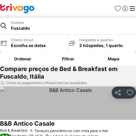
Favoritos
Iniciar
Me
Destino
Fuscaldo
Check-in/out
Hóspedes e quartos
Escolha as datas
2 hóspedes, 1 quarto.
Ordenar
Filtrar
Mapa
Compare preços de Bed & Breakfast em
Fuscaldo, Itália
Como os pagamentos influenciam os resultados
Partilhar
Ad
B&B Antico Casale
Bed & Breakfast
Terraços panorâmicos com vista para o mar