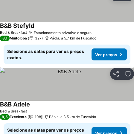
B&B Stefyld
Bed & Breakfast
Estacionamento privativo e seguro
8,1
Muito boa
327
Páola, a 5.7 km de Fuscaldo
Selecione as datas para ver os preços
Ver preços
exatos.
Partilhar
Ad
B&B Adele
Bed & Breakfast
9,5
Excelente
108
Páola, a 3.5 km de Fuscaldo
Selecione as datas para ver os preços
Ver preços