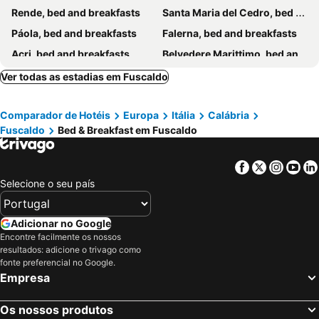
Rende, bed and breakfasts
Santa Maria del Cedro, bed and breakfasts
Páola, bed and breakfasts
Falerna, bed and breakfasts
Acri, bed and breakfasts
Belvedere Marittimo, bed and breakfasts
Sangineto, bed and breakfasts
Rose, bed and breakfasts
Ver todas as estadias em Fuscaldo
Verbicaro, bed and breakfasts
Spezzano della Sila, bed and breakfasts
Comparador de Hotéis
Europa
Itália
Calábria
Maierà, bed and breakfasts
Montalto Uffugo, bed and breakfasts
Fuscaldo
Bed & Breakfast em Fuscaldo
San Demetrio Corone, bed and breakfasts
Cetraro, bed and breakfasts
Cirella, bed and breakfasts
Amantea, bed and breakfasts
Facebook
Twitter
Insta
Yo
Castrovillari, bed and breakfasts
Longobucco, bed and breakfasts
Selecione o seu país
Carpanzano, bed and breakfasts
San Donato di Ninea, bed and breakfasts
Bonifati, bed and breakfasts
Orsomarso, bed and breakfasts
Adicionar no Google
Encontre facilmente os nossos
San Marco Argentano, bed and breakfasts
Altomonte, bed and breakfasts
resultados: adicione o trivago como
Marano Marchesato, bed and breakfasts
Spezzano Piccolo, bed and breakfasts
fonte preferencial no Google.
Empresa
Campora san Giovanni, bed and breakfasts
Belmonte Calabro, bed and breakfasts
Morano Calabro, bed and breakfasts
Rogliano, bed and breakfasts
Os nossos produtos