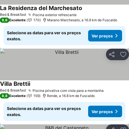
La Residenza del Marchesato
Bed & Breakfast
Piscina exterior refrescante
9,6
Excelente
170
Marano Marchesato, a 16.9 km de Fuscaldo
Selecione as datas para ver os preços
Ver preços
exatos.
Partilhar
Ad
Villa Brettii
Bed & Breakfast
Piscina privativa com vista para a montanha
8,8
Excelente
159
Rende, a 16.8 km de Fuscaldo
Selecione as datas para ver os preços
Ver preços
exatos.