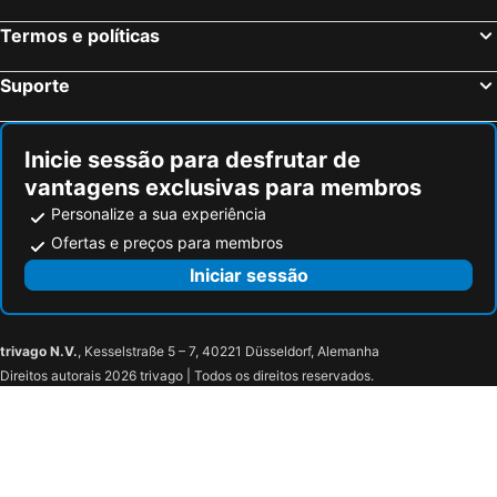
Acquappesa, bed and breakfasts
San Lucido, bed and breakfasts
Termos e políticas
Mendicino, bed and breakfasts
Aiello Calabro, bed and breakfasts
Carolei, bed and breakfasts
Lungro, bed and breakfasts
Suporte
Buonvicino, bed and breakfasts
Nocera Terinese, bed and breakfasts
Spezzano Albanese, bed and breakfasts
San Cosmo Albanese, bed and breakfasts
Inicie sessão para desfrutar de
vantagens exclusivas para membros
Personalize a sua experiência
Ofertas e preços para membros
Iniciar sessão
trivago N.V.
, Kesselstraße 5 – 7, 40221 Düsseldorf, Alemanha
Direitos autorais 2026 trivago | Todos os direitos reservados.