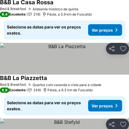
B&B La Casa Rossa
Bed & Breakfast
Ambiente histórico de quinta
9,4
Excelente
219
Páola, a 5.9 km de Fuscaldo
Selecione as datas para ver os preços
Ver preços
exatos.
Partilhar
Ad
B&B La Piazzetta
Bed & Breakfast
Quartos com varanda e vista para a cidade
8,8
Excelente
249
Páola, a 6.3 km de Fuscaldo
Selecione as datas para ver os preços
Ver preços
exatos.
Partilhar
Ad