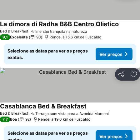
La dimora di Radha B&B Centro Olistico
Bed & Breakfast
Imersão tranquila na natureza
9,1
Excelente
90
Rende, a 15.6 km de Fuscaldo
Selecione as datas para ver os preços
Ver preços
exatos.
Partilhar
Ad
Casablanca Bed & Breakfast
Bed & Breakfast
Terraço com vista para a Avenida Marconi
7,7
Boa
92
Rende, a 19.0 km de Fuscaldo
Selecione as datas para ver os preços
Ver preços
exatos.