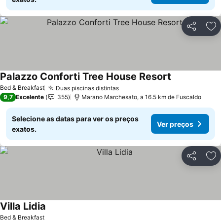
Partilhar
Ad
Palazzo Conforti Tree House Resort
Bed & Breakfast
Duas piscinas distintas
9,7
Excelente
355
Marano Marchesato, a 16.5 km de Fuscaldo
Selecione as datas para ver os preços
Ver preços
exatos.
Partilhar
Ad
Villa Lidia
Bed & Breakfast