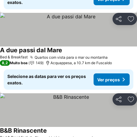
exatos.
Partilhar
Ad
A due passi dal Mare
Bed & Breakfast
Quartos com vista para o mar ou montanha
8,2
Muito boa
149
Acquappesa, a 10.7 km de Fuscaldo
Selecione as datas para ver os preços
Ver preços
exatos.
Partilhar
Ad
B&B Rinascente