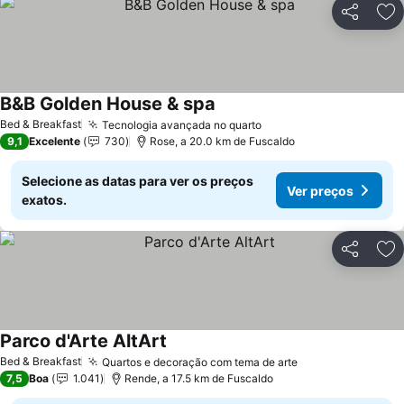
Partilhar
Ad
B&B Golden House & spa
Bed & Breakfast
Tecnologia avançada no quarto
9,1
Excelente
730
Rose, a 20.0 km de Fuscaldo
Selecione as datas para ver os preços
Ver preços
exatos.
Partilhar
Ad
Parco d'Arte AltArt
Bed & Breakfast
Quartos e decoração com tema de arte
7,5
Boa
1.041
Rende, a 17.5 km de Fuscaldo