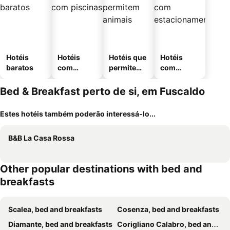
Hotéis
Hotéis
Hotéis que
Hotéis
baratos
com
permitem
com
piscinas
animais
estaciona
mento
Bed & Breakfast perto de si, em Fuscaldo
Estes hotéis também poderão interessá-lo...
B&B La Casa Rossa
Other popular destinations with bed and
breakfasts
Scalea, bed and breakfasts
Cosenza, bed and breakfasts
Diamante, bed and breakfasts
Corigliano Calabro, bed and breakfasts