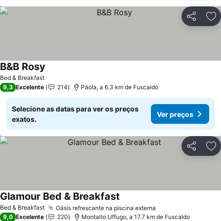
Partilhar
Ad
B&B Rosy
Bed & Breakfast
9,3
Excelente
214
Páola, a 6.3 km de Fuscaldo
Selecione as datas para ver os preços
Ver preços
exatos.
Partilhar
Ad
Glamour Bed & Breakfast
Bed & Breakfast
Oásis refrescante na piscina externa
9,0
Excelente
220
Montalto Uffugo, a 17.7 km de Fuscaldo