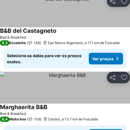
Partilhar
Ad
B&B del Castagneto
Bed & Breakfast
9,3
Excelente
146
San Marco Argentano, a 17.1 km de Fuscaldo
Selecione as datas para ver os preços
Ver preços
exatos.
Partilhar
Ad
Marghaerita B&B
Bed & Breakfast
8,4
Muito boa
109
Cetraro, a 13.7 km de Fuscaldo