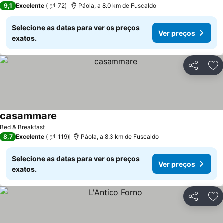
9,1
Excelente
72
Páola, a 8.0 km de Fuscaldo
Selecione as datas para ver os preços
Ver preços
exatos.
Partilhar
Ad
casammare
Bed & Breakfast
8,7
Excelente
119
Páola, a 8.3 km de Fuscaldo
Selecione as datas para ver os preços
Ver preços
exatos.
Partilhar
Ad