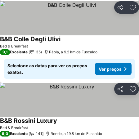
Partilhar
Ad
B&B Colle Degli Ulivi
Bed & Breakfast
9,1
Excelente
35
Páola, a 9.2 km de Fuscaldo
Selecione as datas para ver os preços
Ver preços
exatos.
Partilhar
Ad
B&B Rossini Luxury
Bed & Breakfast
9,0
Excelente
141
Rende, a 19.8 km de Fuscaldo