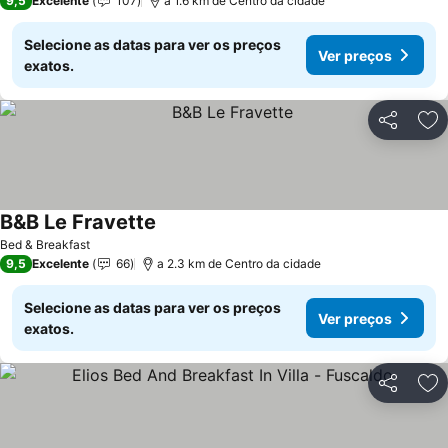
9,5
Excelente
107
a 1.6 km de Centro da cidade
Selecione as datas para ver os preços
Ver preços
exatos.
Partilhar
Ad
B&B Le Fravette
Bed & Breakfast
9,5
Excelente
66
a 2.3 km de Centro da cidade
Selecione as datas para ver os preços
Ver preços
exatos.
Partilhar
Ad