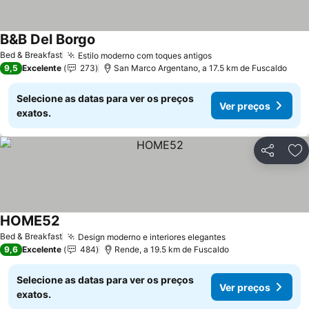
B&B Del Borgo
Bed & Breakfast
Estilo moderno com toques antigos
9,5
Excelente
273
San Marco Argentano, a 17.5 km de Fuscaldo
Selecione as datas para ver os preços
Ver preços
exatos.
Partilhar
Ad
HOME52
Bed & Breakfast
Design moderno e interiores elegantes
9,6
Excelente
484
Rende, a 19.5 km de Fuscaldo
Selecione as datas para ver os preços
Ver preços
exatos.