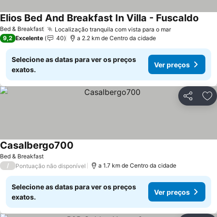
Elios Bed And Breakfast In Villa - Fuscaldo
Bed & Breakfast
Localização tranquila com vista para o mar
9,2
Excelente
40
a 2.2 km de Centro da cidade
Selecione as datas para ver os preços
Ver preços
exatos.
Partilhar
Ad
Casalbergo700
Bed & Breakfast
/
a 1.7 km de Centro da cidade
Pontuação não disponível
Selecione as datas para ver os preços
Ver preços
exatos.