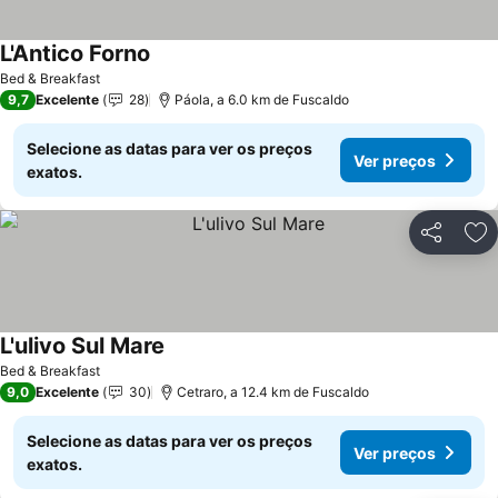
L'Antico Forno
Bed & Breakfast
9,7
Excelente
28
Páola, a 6.0 km de Fuscaldo
Selecione as datas para ver os preços
Ver preços
exatos.
Partilhar
Ad
L'ulivo Sul Mare
Bed & Breakfast
9,0
Excelente
30
Cetraro, a 12.4 km de Fuscaldo
Selecione as datas para ver os preços
Ver preços
exatos.