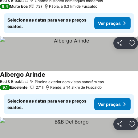
Bed & Breakfast
Charme histórico com toques modernos
8,4
Muito boa
73
Páola, a 6.3 km de Fuscaldo
Selecione as datas para ver os preços
Ver preços
exatos.
Partilhar
Ad
Albergo Arinde
Bed & Breakfast
Piscina exterior com vistas panorâmicas
9,1
Excelente
271
Rende, a 14.8 km de Fuscaldo
Selecione as datas para ver os preços
Ver preços
exatos.
Partilhar
Ad