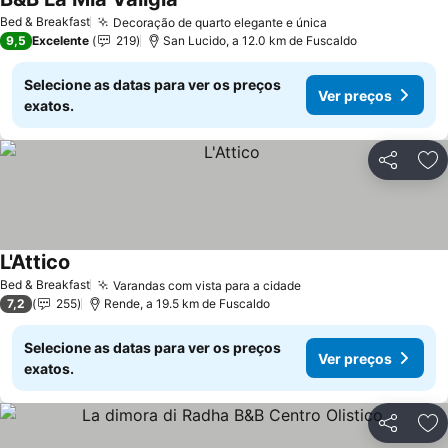
Bed & Breakfast
Decoração de quarto elegante e única
9,5
Excelente
219
San Lucido, a 12.0 km de Fuscaldo
Selecione as datas para ver os preços
Ver preços
exatos.
Partilhar
Ad
L'Attico
Bed & Breakfast
Varandas com vista para a cidade
7,2
255
Rende, a 19.5 km de Fuscaldo
Selecione as datas para ver os preços
Ver preços
exatos.
Partilhar
Ad