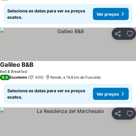
Selecione as datas para ver os preços
Ver preços
exatos.
Partilhar
Ad
Galileo B&B
Bed & Breakfast
9,0
Excelente
420
Rende, a 19.8 km de Fuscaldo
Selecione as datas para ver os preços
Ver preços
exatos.
Partilhar
Ad