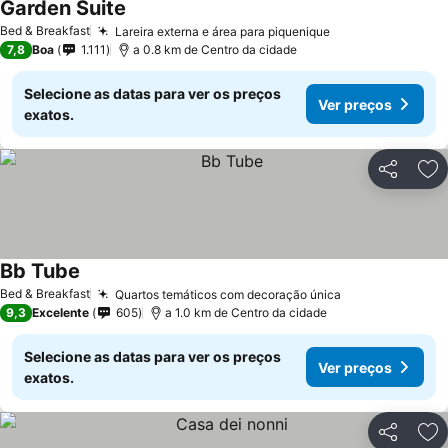
Garden Suite
Ver preços
Bed & Breakfast
Lareira externa e área para piquenique
Ver preços
7,8
Boa
1.111
a 0.8 km de Centro da cidade
Selecione as datas para ver os preços
Ver preços
exatos.
Partilhar
Ad
Bb Tube
Ver preços
Bed & Breakfast
Quartos temáticos com decoração única
Ver preços
9,3
Excelente
605
a 1.0 km de Centro da cidade
Selecione as datas para ver os preços
Ver preços
exatos.
Partilhar
Ad