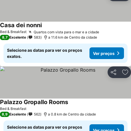
Casa dei nonni
Ver preços
Bed & Breakfast
Quartos com vista para o mar e a cidade
Ver preços
8,7
Excelente
583
a 11.6 km de Centro da cidade
Selecione as datas para ver os preços
Ver preços
exatos.
Partilhar
Ad
Palazzo Gropallo Rooms
Ver preços
Bed & Breakfast
8,9
Excelente
562
a 0.8 km de Centro da cidade
Selecione as datas para ver os preços
Ver preços