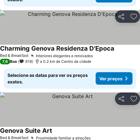
Partilhar
Ad
Charming Genova Residenza D'Epoca
Ver preços
Bed & Breakfast
Interiores elegantes e renovados
Ver preços
7,6
Boa
619
a 0.2 km de Centro da cidade
Selecione as datas para ver os preços
Ver preços
exatos.
Partilhar
Ad
Genova Suite Art
Ver preços
Bed & Breakfast
Proximidade familiar a atrações
Ver preços