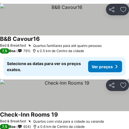
Partilhar
Ad
B&B Cavour16
Ver preços
Bed & Breakfast
Quartos familiares para até quatro pessoas
Ver preços
7,5
Boa
791
a 0.5 km de Centro da cidade
Selecione as datas para ver os preços
Ver preços
exatos.
Partilhar
Ad
Check-Inn Rooms 19
Ver preços
Bed & Breakfast
Quartos com vista para a cidade ou varanda
Ver preços
7,5
Boa
924
a 0.6 km de Centro da cidade