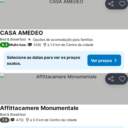
Partilhar
Ad
CASA AMEDEO
Ver preços
Bed & Breakfast
Opções de acomodação para famílias
Ver preços
8,3
Muito boa
539
a 1.5 km de Centro da cidade
Selecione as datas para ver os preços
Ver preços
exatos.
Partilhar
Ad
Affittacamere Monumentale
Ver preços
Bed & Breakfast
7,3
475
a 0.5 km de Centro da cidade