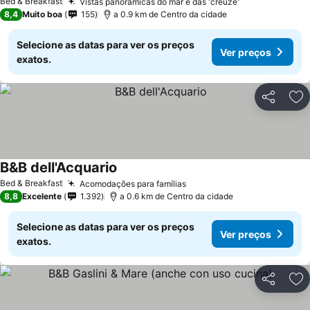
Bed & Breakfast
Vistas panorâmicas do mar e das 'creuze'
Ver preços
8,4
Muito boa
155
a 0.9 km de Centro da cidade
Selecione as datas para ver os preços
Ver preços
exatos.
Partilhar
Ad
B&B dell'Acquario
Ver preços
Bed & Breakfast
Acomodações para famílias
Ver preços
8,8
Excelente
1.392
a 0.6 km de Centro da cidade
Selecione as datas para ver os preços
Ver preços
exatos.
Partilhar
Ad