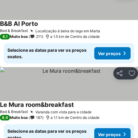
B&B Al Porto
Ver preços
Bed & Breakfast
Localização à beira do lago em Marta
Ver preços
8,1
Muito boa
211
a 1.5 km de Centro da cidade
Selecione as datas para ver os preços
Ver preços
exatos.
Partilhar
Ad
Le Mura room&breakfast
Ver preços
Bed & Breakfast
Varanda com vista para a cidade
Ver preços
8,0
Muito boa
187
a 1.1 km de Centro da cidade
Selecione as datas para ver os preços
Ver preços
exatos.