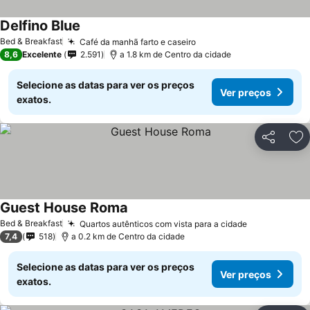
Delfino Blue
Ver preços
Bed & Breakfast
Café da manhã farto e caseiro
Ver preços
8,6
Excelente
2.591
a 1.8 km de Centro da cidade
Selecione as datas para ver os preços
Ver preços
exatos.
Partilhar
Ad
Guest House Roma
Ver preços
Bed & Breakfast
Quartos autênticos com vista para a cidade
Ver preços
7,4
518
a 0.2 km de Centro da cidade
Selecione as datas para ver os preços
Ver preços
exatos.