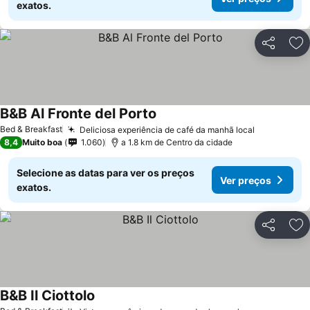
exatos.
Partilhar
Ad
B&B Al Fronte del Porto
Ver preços
Bed & Breakfast
Deliciosa experiência de café da manhã local
Ver preço
8,4
Muito boa
1.060
a 1.8 km de Centro da cidade
Selecione as datas para ver os preços
Ver preços
exatos.
Partilhar
Ad
B&B Il Ciottolo
Ver preços