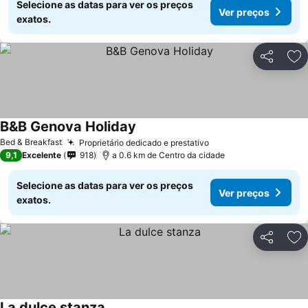
Selecione as datas para ver os preços
Ver preços
exatos.
Partilhar
Ad
B&B Genova Holiday
Ver preços
Bed & Breakfast
Proprietário dedicado e prestativo
Ver preços
9,1
Excelente
918
a 0.6 km de Centro da cidade
Selecione as datas para ver os preços
Ver preços
exatos.
Partilhar
Ad
La dulce stanza