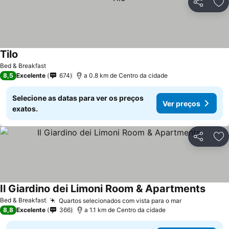
Partilhar
Ad
Tilo
Ver preços
Bed & Breakfast
8,5
Excelente
674
a 0.8 km de Centro da cidade
Selecione as datas para ver os preços
Ver preços
exatos.
Partilhar
Ad
Il Giardino dei Limoni Room & Apartments
Ver p
Bed & Breakfast
Quartos selecionados com vista para o mar
Ver preços
8,8
Excelente
366
a 1.1 km de Centro da cidade