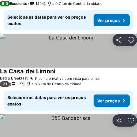
9,0
Excelente
1.124
a 0.7 km de Centro da cidade
Selecione as datas para ver os preços
Ver preços
exatos.
Partilhar
Ad
La Casa dei Limoni
Ver preços
Bed & Breakfast
Piscina privativa com vista para o mar
Ver preços
7,1
177
a 6.6 km de Centro da cidade
Selecione as datas para ver os preços
Ver preços
exatos.
Partilhar
Ad