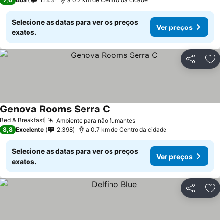
7,6
Boa
1.143
a 0.2 km de Centro da cidade
Selecione as datas para ver os preços
Ver preços
exatos.
Partilhar
Ad
Genova Rooms Serra C
Ver preços
Bed & Breakfast
Ambiente para não fumantes
Ver preços
8,8
Excelente
2.398
a 0.7 km de Centro da cidade
Selecione as datas para ver os preços
Ver preços
exatos.
Partilhar
Ad