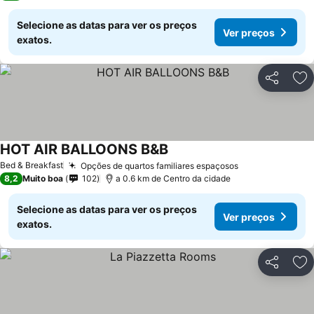
Selecione as datas para ver os preços
Ver preços
exatos.
Partilhar
Ad
HOT AIR BALLOONS B&B
Ver preços
Bed & Breakfast
Opções de quartos familiares espaçosos
Ver preços
8,2
Muito boa
102
a 0.6 km de Centro da cidade
Selecione as datas para ver os preços
Ver preços
exatos.
Partilhar
Ad