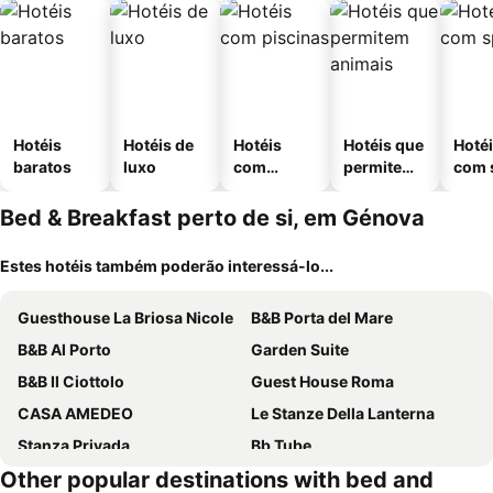
Hotéis
Hotéis de
Hotéis
Hotéis que
Hoté
baratos
luxo
com
permitem
com 
piscinas
animais
Bed & Breakfast perto de si, em Génova
Estes hotéis também poderão interessá-lo...
Guesthouse La Briosa Nicole
B&B Porta del Mare
B&B Al Porto
Garden Suite
B&B Il Ciottolo
Guest House Roma
CASA AMEDEO
Le Stanze Della Lanterna
Stanza Privada
Bb Tube
Other popular destinations with bed and
B&B Gaslini & Mare (anche con uso cucina)
Check-Inn Rooms 19