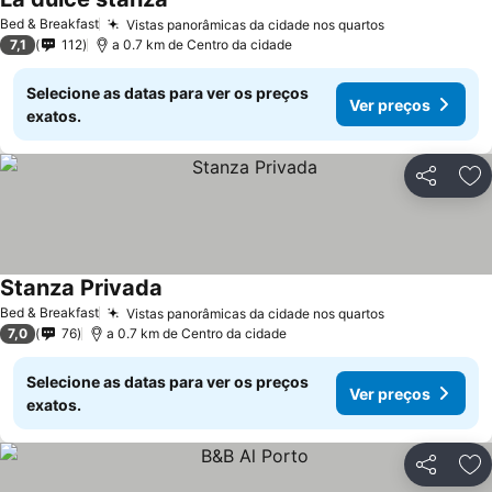
Ver preços
Bed & Breakfast
Vistas panorâmicas da cidade nos quartos
Ver preços
7,1
112
a 0.7 km de Centro da cidade
Selecione as datas para ver os preços
Ver preços
exatos.
Partilhar
Ad
Stanza Privada
Ver preços
Bed & Breakfast
Vistas panorâmicas da cidade nos quartos
Ver preços
7,0
76
a 0.7 km de Centro da cidade
Selecione as datas para ver os preços
Ver preços
exatos.
Partilhar
Ad