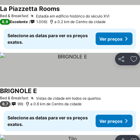
La Piazzetta Rooms
Ver preços
Bed & Breakfast
Estadia em edifício histórico do século XVI
Ver preços
8,9
Excelente
1.006
a 0.2 km de Centro da cidade
Selecione as datas para ver os preços
Ver preços
exatos.
Partilhar
Ad
BRIGNOLE E
Ver preços
Bed & Breakfast
Vistas da cidade em todos os quartos
Ver preços
6,7
99
a 0.6 km de Centro da cidade
Selecione as datas para ver os preços
Ver preços
exatos.