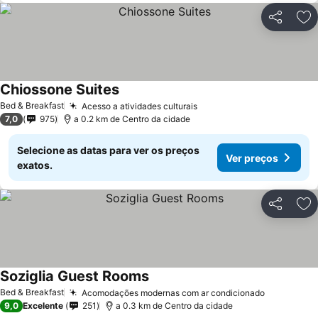
Partilhar
Ad
Chiossone Suites
Ver preços
Bed & Breakfast
Acesso a atividades culturais
Ver preços
7,0
975
a 0.2 km de Centro da cidade
Selecione as datas para ver os preços
Ver preços
exatos.
Partilhar
Ad
Soziglia Guest Rooms
Ver preços
Bed & Breakfast
Acomodações modernas com ar condicionado
Ver preço
9,0
Excelente
251
a 0.3 km de Centro da cidade