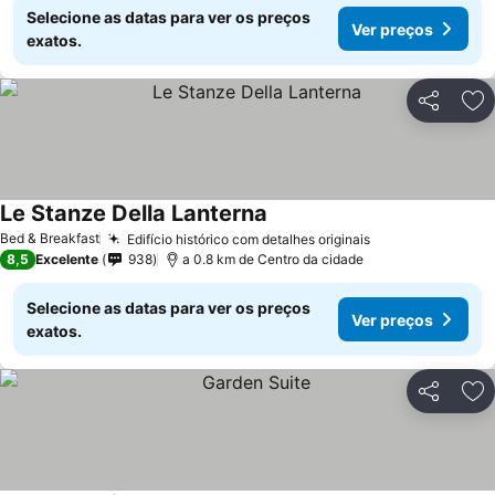
Selecione as datas para ver os preços
Ver preços
exatos.
Partilhar
Ad
Le Stanze Della Lanterna
Ver preços
Bed & Breakfast
Edifício histórico com detalhes originais
Ver preços
8,5
Excelente
938
a 0.8 km de Centro da cidade
Selecione as datas para ver os preços
Ver preços
exatos.
Partilhar
Ad