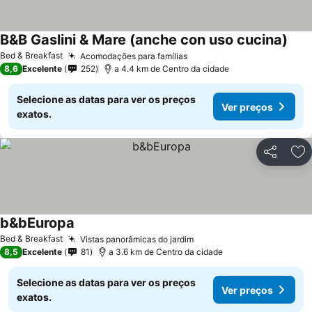
B&B Gaslini & Mare (anche con uso cucina)
Ver 
Bed & Breakfast
Acomodações para famílias
Ver preços
8,6
Excelente
252
a 4.4 km de Centro da cidade
Selecione as datas para ver os preços
Ver preços
exatos.
Partilhar
Ad
b&bEuropa
Ver preços
Bed & Breakfast
Vistas panorâmicas do jardim
Ver preços
8,5
Excelente
81
a 3.6 km de Centro da cidade
Selecione as datas para ver os preços
Ver preços
exatos.