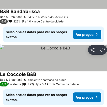
B&B Bandabrisca
Ver preços
Bed & Breakfast
Edifício histórico do século XIX
Ver preços
6,6
226
a 1.0 km de Centro da cidade
Selecione as datas para ver os preços
Ver preços
exatos.
Partilhar
Ad
Le Coccole B&B
Ver preços
Bed & Breakfast
Ambiente charmoso na praça
Ver preços
8,5
Excelente
472
a 0.4 km de Centro da cidade
Selecione as datas para ver os preços
Ver preços
exatos.