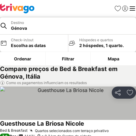
Favoritos
Iniciar
Me
Destino
Génova
Check-in/out
Hóspedes e quartos
Escolha as datas
2 hóspedes, 1 quarto.
Ordenar
Filtrar
Mapa
Compare preços de Bed & Breakfast em
Génova, Itália
Como os pagamentos influenciam os resultados
Partilhar
Ad
Guesthouse La Briosa Nicole
Ver preços
Bed & Breakfast
Quartos selecionados com terraço privativo
Ver preços