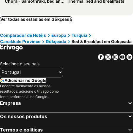
Chora - Samothraki, bed and breakfasts
Therma, bed and breakfasts
Ver todas as estadias em Gökçeada
Comparador de Hotéis
Europa
Turquia
Çanakkale Province
Gökçeada
Bed & Breakfast em Gökçeada
Facebook
Twitter
Insta
Yo
Selecione o seu país
Adicionar no Google
Encontre facilmente os nossos
resultados: adicione o trivago como
fonte preferencial no Google.
Empresa
Os nossos produtos
Termos e políticas