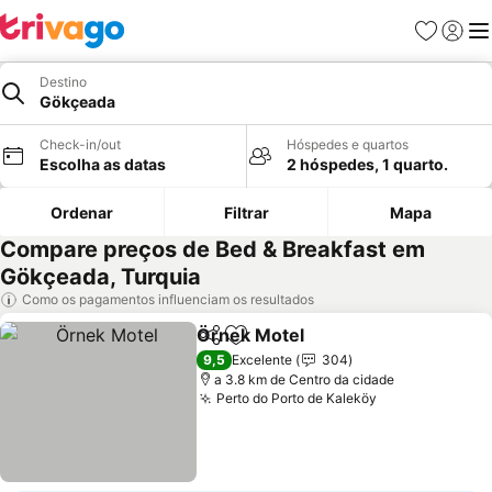
Favoritos
Iniciar
Me
Destino
Gökçeada
Check-in/out
Hóspedes e quartos
Escolha as datas
2 hóspedes, 1 quarto.
Ordenar
Filtrar
Mapa
Compare preços de Bed & Breakfast em
Gökçeada, Turquia
Como os pagamentos influenciam os resultados
Örnek Motel
Partilhar
Adicionar aos favoritos
9,5
Excelente
304
a 3.8 km de Centro da cidade
Perto do Porto de Kaleköy