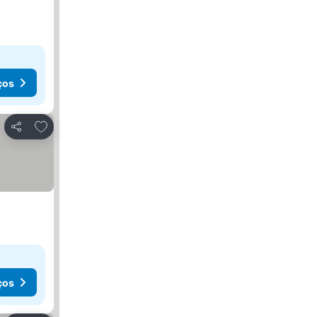
ços
Adicionar aos favoritos
Partilhar
ços