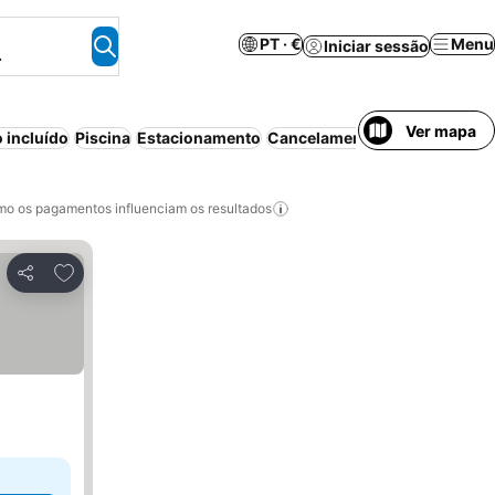
PT · €
Menu
Iniciar sessão
.
Ver mapa
 incluído
Piscina
Estacionamento
Cancelamento gratuito
Bed &
o os pagamentos influenciam os resultados
Adicionar aos favoritos
Partilhar