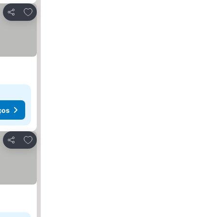
Adicionar aos favoritos
Partilhar
ços
Adicionar aos favoritos
Partilhar