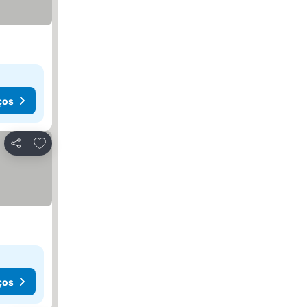
ços
Adicionar aos favoritos
Partilhar
ços