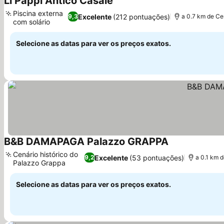
Li Pappi Antico Casale
Piscina externa
Excelente
(212 pontuações)
9,3
a 0.7 km de Ce
com solário
Selecione as datas para ver os preços exatos.
B&B DAMAPAGA Palazzo GRAPPA
Cenário histórico do
Excelente
(53 pontuações)
9,2
a 0.1 km 
Palazzo Grappa
Selecione as datas para ver os preços exatos.