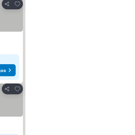
Adicionar aos favoritos
Partilhar
ços
Adicionar aos favoritos
Partilhar