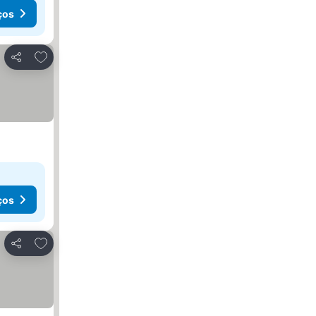
ços
Adicionar aos favoritos
Partilhar
ços
Adicionar aos favoritos
Partilhar