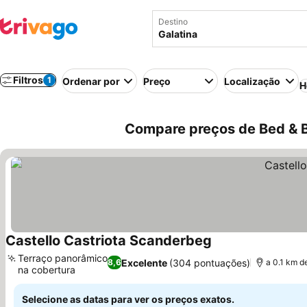
Destino
Filtros
1
Ordenar por
Preço
Localização
H
Compare preços de Bed & Br
Castello Castriota Scanderbeg
Terraço panorâmico
Excelente
(304 pontuações)
8,6
a 0.1 km d
na cobertura
Selecione as datas para ver os preços exatos.