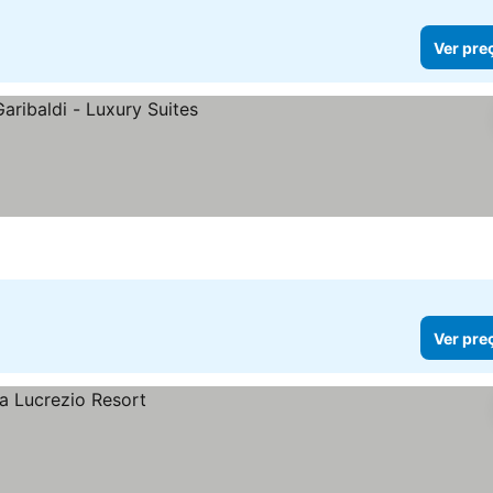
Ver pre
Ver pre