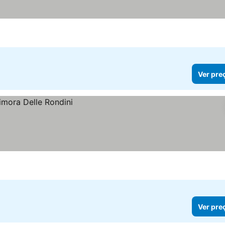
Ver pre
Ver pre