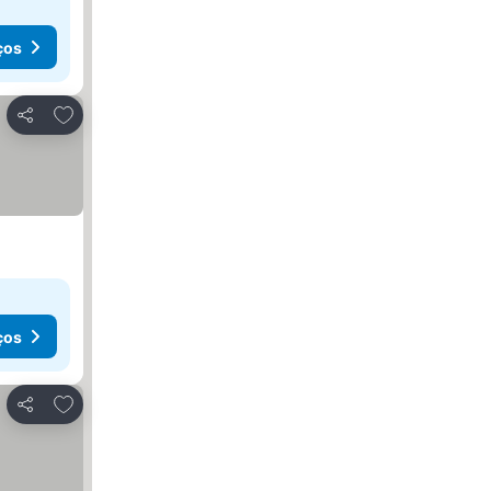
ços
Adicionar aos favoritos
Partilhar
ços
Adicionar aos favoritos
Partilhar