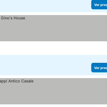
Ver pre
Ver pre