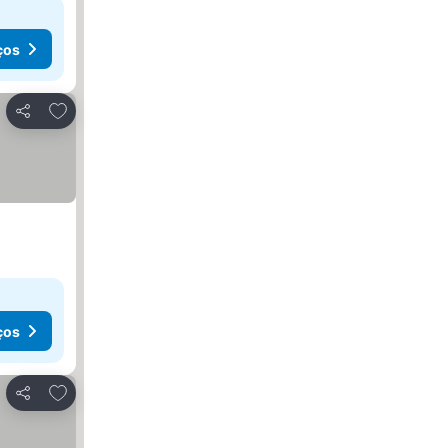
ços
Adicionar aos favoritos
Partilhar
ços
Adicionar aos favoritos
Partilhar