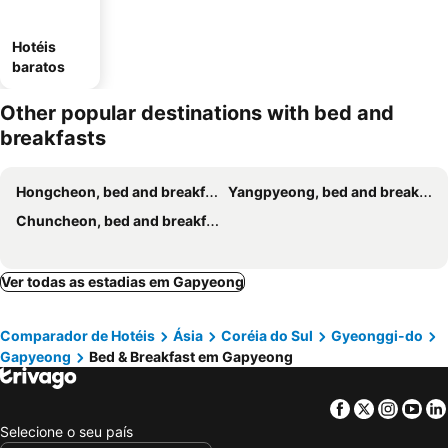
Hotéis
baratos
Other popular destinations with bed and
breakfasts
Hongcheon, bed and breakfasts
Yangpyeong, bed and breakfasts
Chuncheon, bed and breakfasts
Ver todas as estadias em Gapyeong
Comparador de Hotéis
Ásia
Coréia do Sul
Gyeonggi-do
Gapyeong
Bed & Breakfast em Gapyeong
Facebook
Twitter
Insta
Yo
Selecione o seu país