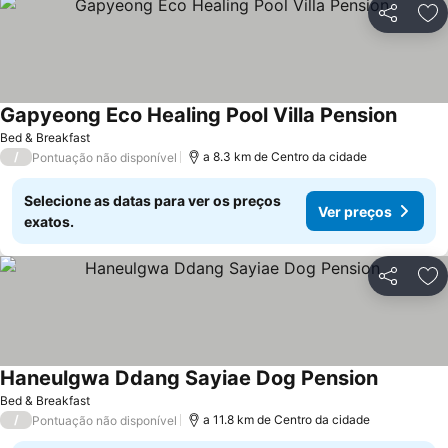
Partilhar
Ad
Gapyeong Eco Healing Pool Villa Pension
Bed & Breakfast
/
a 8.3 km de Centro da cidade
Pontuação não disponível
Selecione as datas para ver os preços
Ver preços
exatos.
Partilhar
Ad
Haneulgwa Ddang Sayiae Dog Pension
Bed & Breakfast
/
a 11.8 km de Centro da cidade
Pontuação não disponível