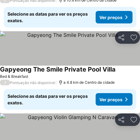
/
a 10.6 km de Centro da cidade
Pontuação não disponível
Selecione as datas para ver os preços
Ver preços
exatos.
Partilhar
Ad
Gapyeong The Smile Private Pool Villa
Bed & Breakfast
/
a 4.8 km de Centro da cidade
Pontuação não disponível
Selecione as datas para ver os preços
Ver preços
exatos.
Partilhar
Ad