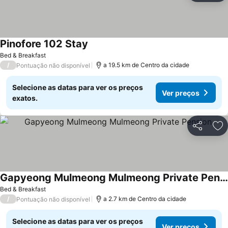
Pinofore 102 Stay
Bed & Breakfast
/
a 19.5 km de Centro da cidade
Pontuação não disponível
Selecione as datas para ver os preços
Ver preços
exatos.
Partilhar
Ad
Gapyeong Mulmeong Mulmeong Private Pension
Bed & Breakfast
/
a 2.7 km de Centro da cidade
Pontuação não disponível
Selecione as datas para ver os preços
Ver preços