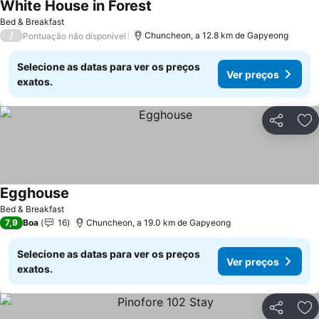
White House in Forest
Bed & Breakfast
/
Chuncheon, a 12.8 km de Gapyeong
Pontuação não disponível
Selecione as datas para ver os preços
Ver preços
exatos.
Partilhar
Ad
Egghouse
Bed & Breakfast
7,9
Boa
16
Chuncheon, a 19.0 km de Gapyeong
Selecione as datas para ver os preços
Ver preços
exatos.
Partilhar
Ad