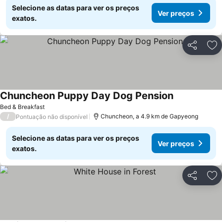
Selecione as datas para ver os preços
Ver preços
exatos.
Partilhar
Ad
Chuncheon Puppy Day Dog Pension
Bed & Breakfast
/
Chuncheon, a 4.9 km de Gapyeong
Pontuação não disponível
Selecione as datas para ver os preços
Ver preços
exatos.
Partilhar
Ad