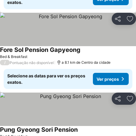
exatos.
Partilhar
Ad
Fore Sol Pension Gapyeong
Bed & Breakfast
/
a 8.1 km de Centro da cidade
Pontuação não disponível
Selecione as datas para ver os preços
Ver preços
exatos.
Partilhar
Ad
Pung Gyeong Sori Pension