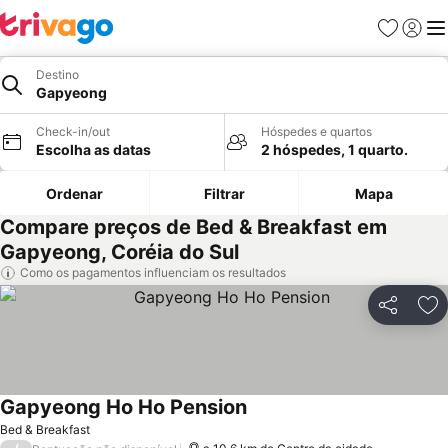
Favoritos
Iniciar
Me
Destino
Gapyeong
Check-in/out
Hóspedes e quartos
Escolha as datas
2 hóspedes, 1 quarto.
Ordenar
Filtrar
Mapa
Compare preços de Bed & Breakfast em
Gapyeong, Coréia do Sul
Como os pagamentos influenciam os resultados
Partilhar
Ad
Gapyeong Ho Ho Pension
Bed & Breakfast