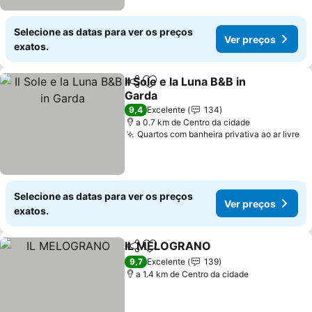
Selecione as datas para ver os preços
Ver preços
exatos.
Il Sole e la Luna B&B in
Partilhar
Adicionar aos favoritos
Garda
Ver preços
9,4
Excelente
134
a 0.7 km de Centro da cidade
Quartos com banheira privativa ao ar livre
Ve
Selecione as datas para ver os preços
Ver preços
exatos.
IL MELOGRANO
Partilhar
Adicionar aos favoritos
Ver preço
9,7
Excelente
139
a 1.4 km de Centro da cidade