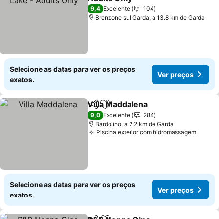
Ver preços
9,4
Excelente
104
Brenzone sul Garda, a 13.8 km de Garda
Selecione as datas para ver os preços
Ver preços
exatos.
Villa Maddalena
Partilhar
Adicionar aos favoritos
Ver preços
9,0
Excelente
284
Bardolino, a 2.2 km de Garda
Piscina exterior com hidromassagem
Ver p
Selecione as datas para ver os preços
Ver preços
exatos.