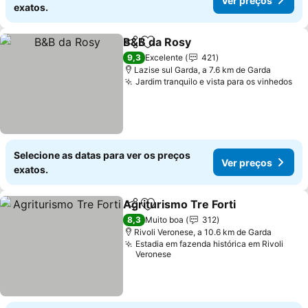
Ver preços
exatos.
B&B da Rosy
Partilhar
Adicionar aos favoritos
Ver preços
9,3
Excelente
421
Lazise sul Garda, a 7.6 km de Garda
Jardim tranquilo e vista para os vinhedos
Ve
Selecione as datas para ver os preços
Ver preços
exatos.
Agriturismo Tre Forti
Partilhar
Adicionar aos favoritos
Ver p
8,3
Muito boa
312
Rivoli Veronese, a 10.6 km de Garda
Estadia em fazenda histórica em Rivoli
Veronese