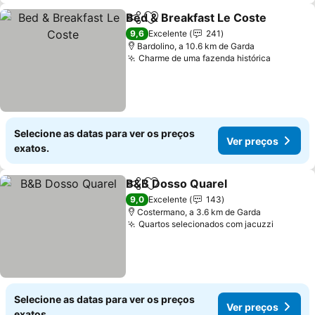
Bed & Breakfast Le Coste
Partilhar
Adicionar aos favoritos
9,6
Excelente
241
Bardolino, a 10.6 km de Garda
Charme de uma fazenda histórica
Ver pre
Selecione as datas para ver os preços
Ver preços
exatos.
B&B Dosso Quarel
Partilhar
Adicionar aos favoritos
Ver pre
9,0
Excelente
143
Costermano, a 3.6 km de Garda
Quartos selecionados com jacuzzi
Ver pre
Selecione as datas para ver os preços
Ver preços
exatos.