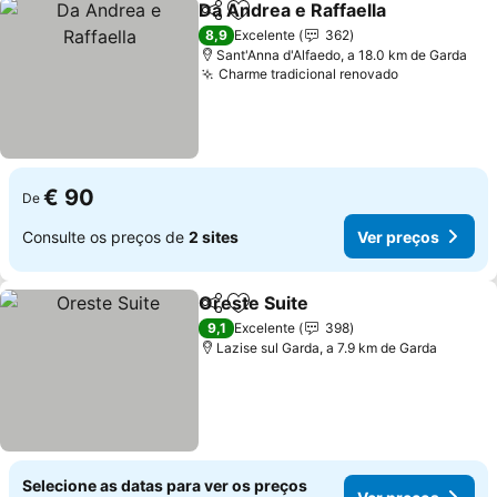
Da Andrea e Raffaella
Partilhar
Adicionar aos favoritos
Ver 
8,9
Excelente
362
Sant'Anna d'Alfaedo, a 18.0 km de Garda
Charme tradicional renovado
Ver preços
€ 90
De
Consulte os preços de
2 sites
Ver preços
Oreste Suite
Partilhar
Adicionar aos favoritos
Ver preços
9,1
Excelente
398
Lazise sul Garda, a 7.9 km de Garda
Selecione as datas para ver os preços