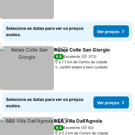
Selecione as datas para ver os preços
Ver preços
exatos.
Relais Colle San Giorgio
Partilhar
Adicionar aos favoritos
Ve
9,8
Excelente
373
a 1.7 km de Centro da cidade
Jardim amplo e bem cuidado
Ver preços
Selecione as datas para ver os preços
Ver preços
exatos.
B&B Villa Dall'Agnola
Partilhar
Adicionar aos favoritos
Ver p
9,5
Excelente
62
a 0.2 km de Centro da cidade