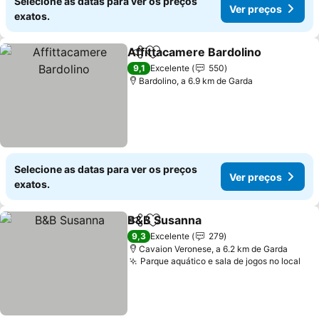
Selecione as datas para ver os preços
Ver preços
exatos.
Affittacamere Bardolino
Partilhar
Adicionar aos favoritos
Ve
9,1
Excelente
550
Bardolino, a 6.9 km de Garda
Selecione as datas para ver os preços
Ver preços
exatos.
B&B Susanna
Partilhar
Adicionar aos favoritos
Ver preços
9,3
Excelente
279
Cavaion Veronese, a 6.2 km de Garda
Parque aquático e sala de jogos no local
Ver