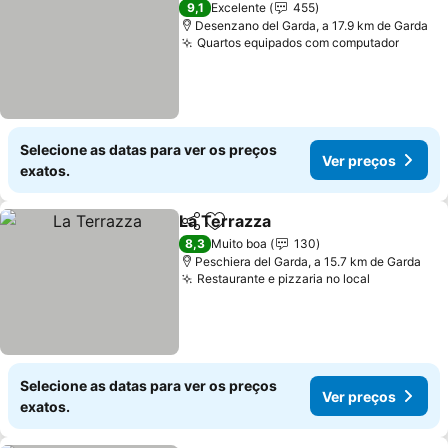
9,1
Excelente
455
Desenzano del Garda, a 17.9 km de Garda
Quartos equipados com computador
Ver pr
Selecione as datas para ver os preços
Ver preços
exatos.
La Terrazza
Partilhar
Adicionar aos favoritos
Ver preços
8,3
Muito boa
130
Peschiera del Garda, a 15.7 km de Garda
Restaurante e pizzaria no local
Ver preço
Selecione as datas para ver os preços
Ver preços
exatos.