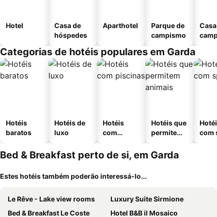
Hotel
Casa de
Aparthotel
Parque de
Casa
hóspedes
campismo
cam
Categorias de hotéis populares em Garda
Hotéis
Hotéis de
Hotéis
Hotéis que
Hoté
baratos
luxo
com
permitem
com 
piscinas
animais
Bed & Breakfast perto de si, em Garda
Estes hotéis também poderão interessá-lo...
Le Rêve - Lake view rooms
Luxury Suite Sirmione
Bed & Breakfast Le Coste
Hotel B&B il Mosaico