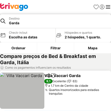
Favoritos
Iniciar
Me
Destino
Garda
Check-in/out
Hóspedes e quartos
Escolha as datas
2 hóspedes, 1 quarto.
Ordenar
Filtrar
Mapa
Compare preços de Bed & Breakfast em
Garda, Itália
Como os pagamentos influenciam os resultados
Villa Vaccari Garda
Partilhar
Adicionar aos favoritos
Ver pre
9,1
Excelente
63
a 1.7 km de Centro da cidade
Quartos insonorizados para estadias
tranquilas