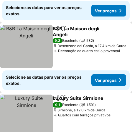
Selecione as datas para ver os preços
Ver preços
exatos.
B&B La Maison degli
Partilhar
Adicionar aos favoritos
Angeli
Ver preços
9,2
Excelente
532
Desenzano del Garda, a 17.4 km de Garda
Decoração de quarto estilo provençal
Ver p
Selecione as datas para ver os preços
Ver preços
exatos.
Luxury Suite Sirmione
Partilhar
Adicionar aos favoritos
Ver 
9,1
Excelente
1.591
Sirmione, a 12.0 km de Garda
Quartos com terraços privativos
Ver preço