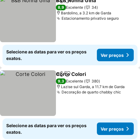
B&B Nonna Gina
Partilhar
Adicionar aos favoritos
Ver preço
8,9
Excelente
34
Bardolino, a 3.2 km de Garda
Estacionamento privativo seguro
Ver preç
Selecione as datas para ver os preços
Ver preços
exatos.
Corte Colori
Partilhar
Adicionar aos favoritos
Ver preços
9,3
Excelente
380
Lazise sul Garda, a 11.7 km de Garda
Decoração de quarto chabby chic
Ver pre
Selecione as datas para ver os preços
Ver preços
exatos.