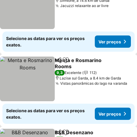
Sirmione, a 14.6 km de Garda
Jacuzzi relaxante ao ar livre
Ver preços
Selecione as datas para ver os preços
Ver preços
exatos.
Menta e Rosmarino
Partilhar
Adicionar aos favoritos
Rooms
Ver preços
9,3
Excelente
112
Lazise sul Garda, a 8.4 km de Garda
Vistas panorâmicas do lago na varanda
Ver 
Selecione as datas para ver os preços
Ver preços
exatos.
B&B Desenzano
Partilhar
Adicionar aos favoritos
Ver preço