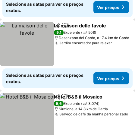
Selecione as datas para ver os preços
Ver preços
exatos.
La maison delle favole
Partilhar
Adicionar aos favoritos
Ver 
9,1
Excelente
508
Desenzano del Garda, a 17.4 km de Garda
Jardim encantador para relaxar
Ver preço
Selecione as datas para ver os preços
Ver preços
exatos.
Hotel B&B il Mosaico
Partilhar
Adicionar aos favoritos
Ver p
9,6
Excelente
3.074
Sirmione, a 14.8 km de Garda
Serviço de café da manhã personalizado
Ve