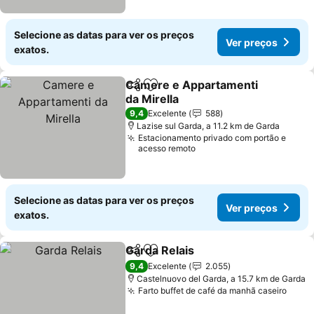
Selecione as datas para ver os preços
Ver preços
exatos.
Camere e Appartamenti
Partilhar
Adicionar aos favoritos
da Mirella
Ver preços
9,4
Excelente
588
Lazise sul Garda, a 11.2 km de Garda
Estacionamento privado com portão e
acesso remoto
Selecione as datas para ver os preços
Ver preços
exatos.
Garda Relais
Partilhar
Adicionar aos favoritos
Ver preços
9,4
Excelente
2.055
Castelnuovo del Garda, a 15.7 km de Garda
Farto buffet de café da manhã caseiro
Ver 