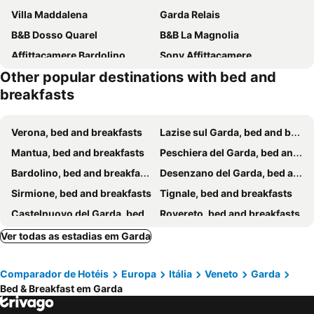
Villa Maddalena
Garda Relais
B&B Dosso Quarel
B&B La Magnolia
Affittacamere Bardolino
Sony Affittacamere
Other popular destinations with bed and
La maison delle favole
La Lanterna
breakfasts
Ca' Marognole
B&B Susanna
B&B Happy Guest
Casa Baci
Verona, bed and breakfasts
Lazise sul Garda, bed and breakfasts
La Grande Casa Valpolicella
IRIDES ROOMS a un passo dai Parchi Divertimento
Mantua, bed and breakfasts
Peschiera del Garda, bed and breakfasts
B&B GARDA IN
B&B Antico Borgo
Bardolino, bed and breakfasts
Desenzano del Garda, bed and breakfasts
Agriturismo Il Barone
Harmony Sirmione
Sirmione, bed and breakfasts
Tignale, bed and breakfasts
Camere America B&b
Gardaworld Oasis
Castelnuovo del Garda, bed and breakfasts
Rovereto, bed and breakfasts
Rooms Il Punto
InGarda Rooms
Riva del Garda, bed and breakfasts
Brescia, bed and breakfasts
Ver todas as estadias em Garda
Sweet House Only Rooms
Massoni Bed and Breakfast
Brenzone sul Garda, bed and breakfasts
Valeggio sul Mincio, bed and breakfasts
B&B Milu'
B&B Valpolicella 68
Comparador de Hotéis
Europa
Itália
Veneto
Garda
Rodigo, bed and breakfasts
Lonato del Garda, bed and breakfasts
B&B Il Poggio
Paradiso degli Ulivi B&B
Bed & Breakfast em Garda
Toscolano Maderno, bed and breakfasts
Ledro, bed and breakfasts
A Casa Di Mìnola
B&B Villa Lina