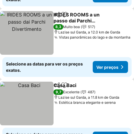
IRIDES ROOMS a un
Partilhar
Adicionar aos favoritos
passo dai Parchi
Divertimento
Ver preços
8,3
Muito boa
517
Lazise sul Garda, a 12.0 km de Garda
Vistas panorâmicas do lago e da montanha
V
Selecione as datas para ver os preços
Ver preços
exatos.
Casa Baci
Partilhar
Adicionar aos favoritos
Ver preços
9,7
Excelente
487
Lazise sul Garda, a 11.8 km de Garda
Estética branca elegante e serena
Ver pre