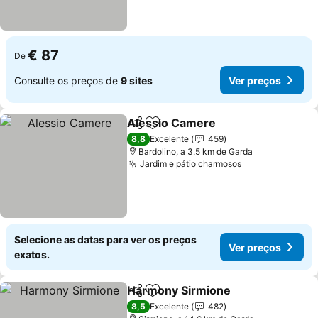
€ 87
De
Consulte os preços de
9 sites
Ver preços
Alessio Camere
Partilhar
Adicionar aos favoritos
Ver preço
8,8
Excelente
459
Bardolino, a 3.5 km de Garda
Jardim e pátio charmosos
Ver preços
Selecione as datas para ver os preços
Ver preços
exatos.
Harmony Sirmione
Partilhar
Adicionar aos favoritos
Ver pre
8,5
Excelente
482