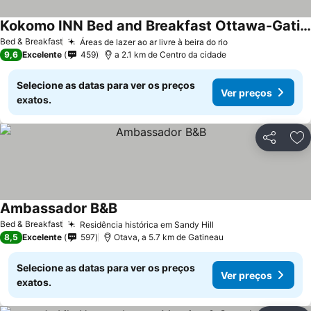
Kokomo INN Bed and Breakfast Ottawa-Gatineau's Only Tropical Riverfront B&B on the National Capital Cycling Pathway Route Verte #1 - for Adults Only -
Bed & Breakfast
Áreas de lazer ao ar livre à beira do rio
9,6
Excelente
459
a 2.1 km de Centro da cidade
Selecione as datas para ver os preços
Ver preços
exatos.
Partilhar
Ad
Ambassador B&B
Bed & Breakfast
Residência histórica em Sandy Hill
8,5
Excelente
597
Otava, a 5.7 km de Gatineau
Selecione as datas para ver os preços
Ver preços
exatos.