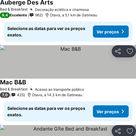
Auberge Des Arts
Bed & Breakfast
Decoração eclética e charmosa
9,4
Excelente
962
Otava, a 5.1 km de Gatineau
Selecione as datas para ver os preços
Ver preços
exatos.
Partilhar
Ad
Mac B&B
Bed & Breakfast
Acesso ao transporte público
7,0
425
Otava, a 14.3 km de Gatineau
Selecione as datas para ver os preços
Ver preços
exatos.
Partilhar
Ad