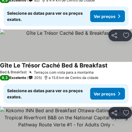
9,5
Excelente
82
a 4.4 km de Centro da cidade
Selecione as datas para ver os preços
Ver preços
exatos.
Partilhar
Ad
Gîte Le Trésor Caché Bed & Breakfast
Bed & Breakfast
Terraços com vista para a montanha
9,3
Excelente
205
a 15.6 km de Centro da cidade
Selecione as datas para ver os preços
Ver preços
exatos.
Partilhar
Ad