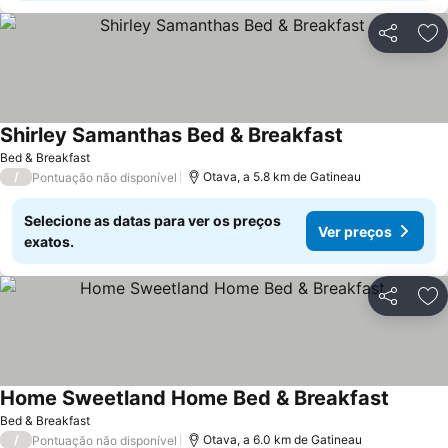
Partilhar
Ad
Shirley Samanthas Bed & Breakfast
Bed & Breakfast
/
Otava, a 5.8 km de Gatineau
Pontuação não disponível
Selecione as datas para ver os preços
Ver preços
exatos.
Partilhar
Ad
Home Sweetland Home Bed & Breakfast
Bed & Breakfast
/
Otava, a 6.0 km de Gatineau
Pontuação não disponível