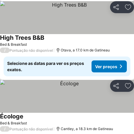
Partilhar
Ad
High Trees B&B
Bed & Breakfast
/
Otava, a 17.0 km de Gatineau
Pontuação não disponível
Selecione as datas para ver os preços
Ver preços
exatos.
Partilhar
Ad
Écologe
Bed & Breakfast
/
Cantley, a 18.3 km de Gatineau
Pontuação não disponível