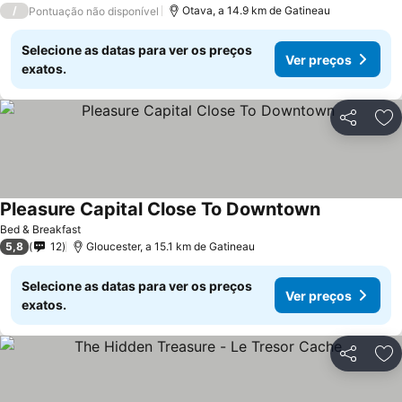
/
Otava, a 14.9 km de Gatineau
Pontuação não disponível
Selecione as datas para ver os preços
Ver preços
exatos.
Partilhar
Ad
Pleasure Capital Close To Downtown
Bed & Breakfast
5,8
12
Gloucester, a 15.1 km de Gatineau
Selecione as datas para ver os preços
Ver preços
exatos.
Partilhar
Ad