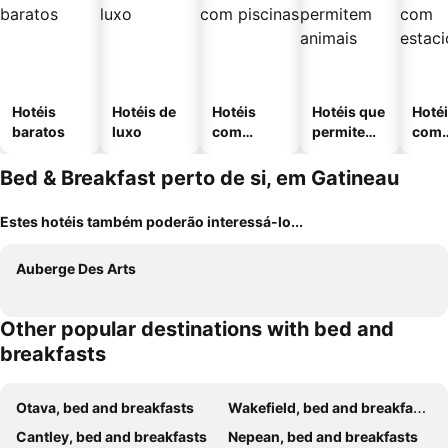
Hotéis
Hotéis de
Hotéis
Hotéis que
Hoté
baratos
luxo
com
permitem
com
piscinas
animais
esta
ment
Bed & Breakfast perto de si, em Gatineau
Estes hotéis também poderão interessá-lo...
Auberge Des Arts
Other popular destinations with bed and
breakfasts
Otava, bed and breakfasts
Wakefield, bed and breakfasts
Cantley, bed and breakfasts
Nepean, bed and breakfasts