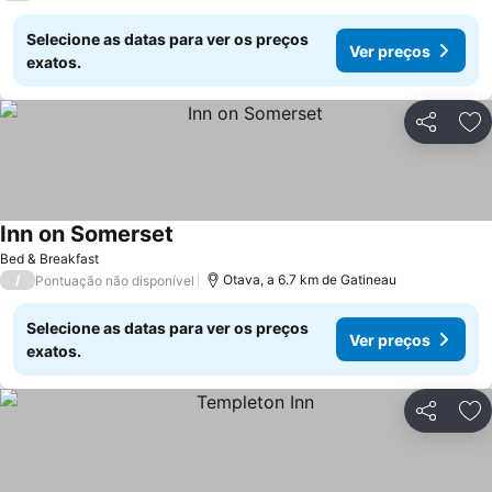
Selecione as datas para ver os preços
Ver preços
exatos.
Partilhar
Ad
Inn on Somerset
Bed & Breakfast
/
Otava, a 6.7 km de Gatineau
Pontuação não disponível
Selecione as datas para ver os preços
Ver preços
exatos.
Partilhar
Ad