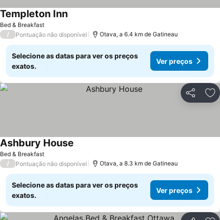
Templeton Inn
Bed & Breakfast
/
Otava, a 6.4 km de Gatineau
Pontuação não disponível
Selecione as datas para ver os preços
Ver preços
exatos.
Partilhar
Ad
Ashbury House
Bed & Breakfast
/
Otava, a 8.3 km de Gatineau
Pontuação não disponível
Selecione as datas para ver os preços
Ver preços
exatos.