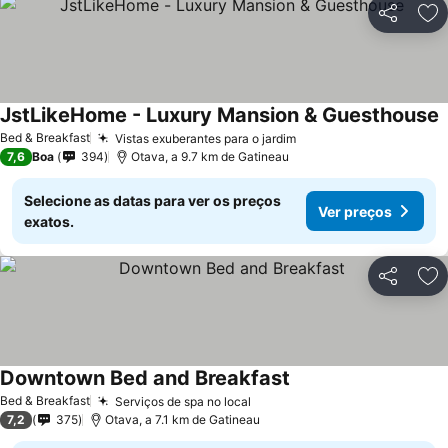
Partilhar
Ad
JstLikeHome - Luxury Mansion & Guesthouse
Bed & Breakfast
Vistas exuberantes para o jardim
7,6
Boa
394
Otava, a 9.7 km de Gatineau
Selecione as datas para ver os preços
Ver preços
exatos.
Partilhar
Ad
Downtown Bed and Breakfast
Bed & Breakfast
Serviços de spa no local
7,2
375
Otava, a 7.1 km de Gatineau