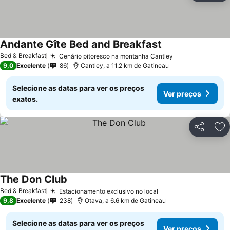
Andante Gîte Bed and Breakfast
Bed & Breakfast
Cenário pitoresco na montanha Cantley
9,0
Excelente
86
Cantley, a 11.2 km de Gatineau
Selecione as datas para ver os preços
Ver preços
exatos.
Partilhar
Ad
The Don Club
Bed & Breakfast
Estacionamento exclusivo no local
9,8
Excelente
238
Otava, a 6.6 km de Gatineau
Selecione as datas para ver os preços
Ver preços