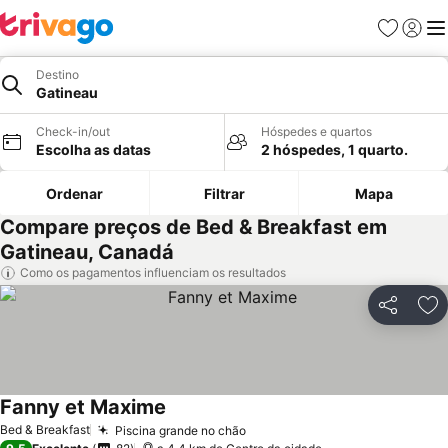
Favoritos
Iniciar
Me
Destino
Gatineau
Check-in/out
Hóspedes e quartos
Escolha as datas
2 hóspedes, 1 quarto.
Ordenar
Filtrar
Mapa
Compare preços de Bed & Breakfast em
Gatineau, Canadá
Como os pagamentos influenciam os resultados
Partilhar
Ad
Fanny et Maxime
Bed & Breakfast
Piscina grande no chão