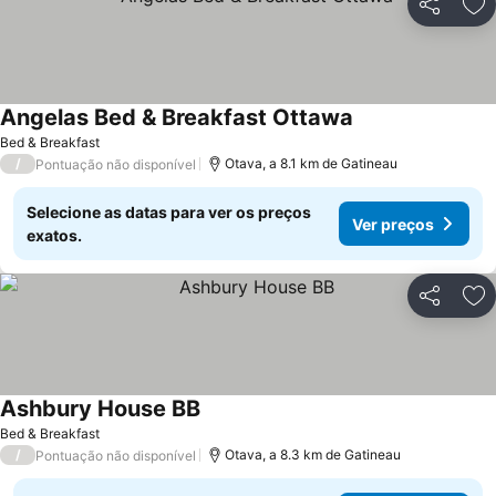
Partilhar
Ad
Angelas Bed & Breakfast Ottawa
Bed & Breakfast
/
Otava, a 8.1 km de Gatineau
Pontuação não disponível
Selecione as datas para ver os preços
Ver preços
exatos.
Partilhar
Ad
Ashbury House BB
Bed & Breakfast
/
Otava, a 8.3 km de Gatineau
Pontuação não disponível