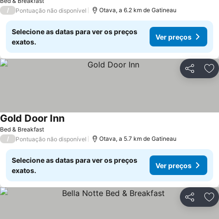
Bed & Breakfast
/
Otava, a 6.2 km de Gatineau
Pontuação não disponível
Selecione as datas para ver os preços
Ver preços
exatos.
Partilhar
Ad
Gold Door Inn
Bed & Breakfast
/
Otava, a 5.7 km de Gatineau
Pontuação não disponível
Selecione as datas para ver os preços
Ver preços
exatos.
Partilhar
Ad