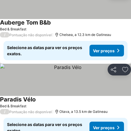
Auberge Tom B&b
Bed & Breakfast
/
Chelsea, a 12.3 km de Gatineau
Pontuação não disponível
Selecione as datas para ver os preços
Ver preços
exatos.
Partilhar
Ad
Paradis Vélo
Bed & Breakfast
/
Otava, a 13.5 km de Gatineau
Pontuação não disponível
Selecione as datas para ver os preços
Ver preços
exatos.