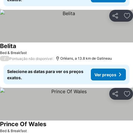
Partilhar
Ad
Belita
Bed & Breakfast
/
Orléans, a 13.8 km de Gatineau
Pontuação não disponível
Selecione as datas para ver os preços
Ver preços
exatos.
Partilhar
Ad
Prince Of Wales
Bed & Breakfast