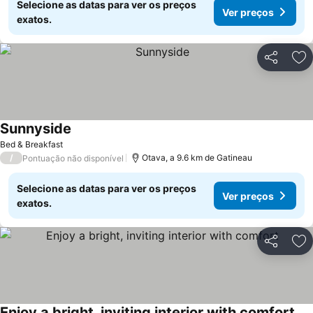
Selecione as datas para ver os preços
Ver preços
exatos.
Partilhar
Ad
Sunnyside
Bed & Breakfast
/
Otava, a 9.6 km de Gatineau
Pontuação não disponível
Selecione as datas para ver os preços
Ver preços
exatos.
Partilhar
Ad
Enjoy a bright, inviting interior with comfort