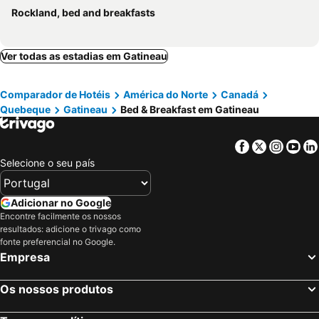
Rockland, bed and breakfasts
Ver todas as estadias em Gatineau
Comparador de Hotéis
América do Norte
Canadá
Quebeque
Gatineau
Bed & Breakfast em Gatineau
Facebook
Twitter
Insta
Yo
Selecione o seu país
Adicionar no Google
Encontre facilmente os nossos
resultados: adicione o trivago como
fonte preferencial no Google.
Empresa
Os nossos produtos