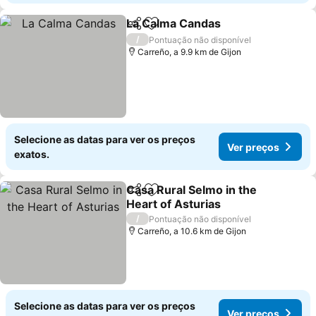
La Calma Candas
Partilhar
Adicionar aos favoritos
Ver preç
/
Pontuação não disponível
Carreño, a 9.9 km de Gijon
Selecione as datas para ver os preços
Ver preços
exatos.
Casa Rural Selmo in the
Partilhar
Adicionar aos favoritos
Heart of Asturias
Ver preços
/
Pontuação não disponível
Carreño, a 10.6 km de Gijon
Selecione as datas para ver os preços
Ver preços