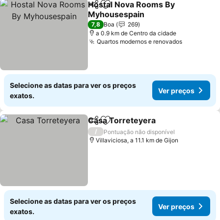
Hostal Nova Rooms By
Partilhar
Adicionar aos favoritos
Myhousespain
Ver preços
7,8
Boa
269
a 0.9 km de Centro da cidade
Quartos modernos e renovados
Ver preço
Selecione as datas para ver os preços
Ver preços
exatos.
Casa Torreteyera
Partilhar
Adicionar aos favoritos
Ver preç
/
Pontuação não disponível
Villaviciosa, a 11.1 km de Gijon
Selecione as datas para ver os preços
Ver preços
exatos.