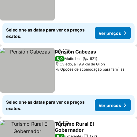
Selecione as datas para ver os preços
Ver preços
exatos.
Pensión Cabezas
Partilhar
Adicionar aos favoritos
Ver preç
8,0
Muito boa
921
Oviedo, a 19.9 km de Gijon
Opções de acomodação para famílias
Ver p
Selecione as datas para ver os preços
Ver preços
exatos.
Turismo Rural El
Partilhar
Adicionar aos favoritos
Gobernador
Ver preços
8,7
Excelente
172