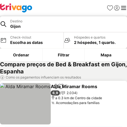
Favoritos
Iniciar
Me
Destino
Gijon
Check-in/out
Hóspedes e quartos
Escolha as datas
2 hóspedes, 1 quarto.
Ordenar
Filtrar
Mapa
Compare preços de Bed & Breakfast em Gijon,
Espanha
Como os pagamentos influenciam os resultados
Alda Miramar Rooms
Partilhar
Adicionar aos favoritos
Ver p
6,9
2.034
a 0.3 km de Centro da cidade
Acomodações para famílias
Ver preços