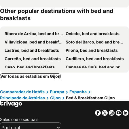
Other popular destinations with bed and
breakfasts
Ribera de Arriba, bed and breakfasts
Oviedo, bed and breakfasts
Villaviciosa, bed and breakfasts
Soto del Barco, bed and breakfasts
Lastres, bed and breakfasts
Piloña, bed and breakfasts
Carreño, bed and breakfasts
Cudillero, bed and breakfasts
Caso, bed and breakfasts
Cangas de Onís, bed and breakfasts
Ribadesella, bed and breakfasts
Mieres, bed and breakfasts
Ver todas as estadias em Gijon
Arriondas, bed and breakfasts
Comparador de Hotéis
Europa
Espanha
Principado de Astúrias
Gijon
Bed & Breakfast em Gijon
Facebook
Twitter
Insta
Yo
Selecione o seu país