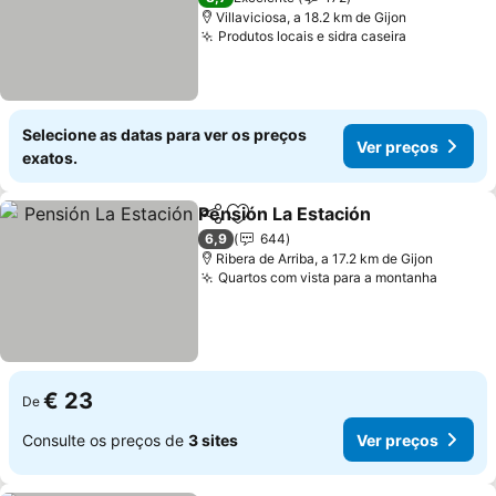
Villaviciosa, a 18.2 km de Gijon
Produtos locais e sidra caseira
Ver preço
Selecione as datas para ver os preços
Ver preços
exatos.
Pensión La Estación
Partilhar
Adicionar aos favoritos
Ver pr
6,9
644
Ribera de Arriba, a 17.2 km de Gijon
Quartos com vista para a montanha
Ver pr
€ 23
De
Consulte os preços de
3 sites
Ver preços