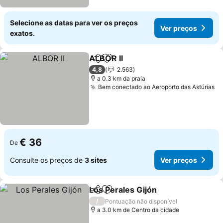
Selecione as datas para ver os preços
Ver preços
exatos.
ALBOR II
Partilhar
Adicionar aos favoritos
Ver preços
4,8
2.563
a 0.3 km da praia
Bem conectado ao Aeroporto das Astúrias
Ve
€ 36
De
Consulte os preços de
3 sites
Ver preços
Los Perales Gijón
Partilhar
Adicionar aos favoritos
Ver preç
/
Pontuação não disponível
a 3.0 km de Centro da cidade