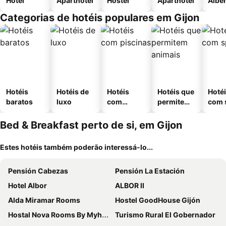
Hotel
Aparthotel
Hostel
Aparthotel
Albe
Categorias de hotéis populares em Gijon
Hotéis
Hotéis de
Hotéis
Hotéis que
Hoté
baratos
luxo
com
permitem
com 
piscinas
animais
Bed & Breakfast perto de si, em Gijon
Estes hotéis também poderão interessá-lo...
Pensión Cabezas
Pensión La Estación
Hotel Albor
ALBOR II
Alda Miramar Rooms
Hostel GoodHouse Gijón
Hostal Nova Rooms By Myhousespain
Turismo Rural El Gobernador