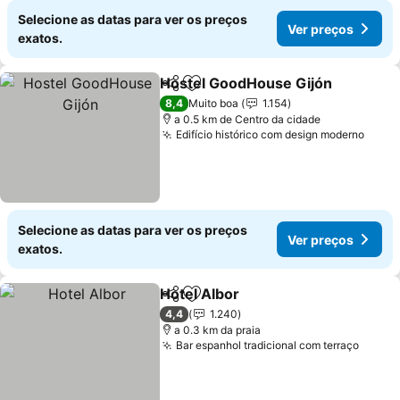
Selecione as datas para ver os preços
Ver preços
exatos.
Hostel GoodHouse Gijón
Partilhar
Adicionar aos favoritos
V
8,4
Muito boa
1.154
a 0.5 km de Centro da cidade
Edifício histórico com design moderno
Ver 
Selecione as datas para ver os preços
Ver preços
exatos.
Hotel Albor
Partilhar
Adicionar aos favoritos
Ver preços
4,4
1.240
a 0.3 km da praia
Bar espanhol tradicional com terraço
Ver p