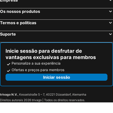
Aalter, bed and breakfasts
Wevelgem, bed and breakfasts
Lichtervelde, bed and breakfasts
Kruishoutem, bed and breakfasts
Os nossos produtos
Lo-Reninge, bed and breakfasts
Heuvelland, bed and breakfasts
Termos e políticas
Dentergem, bed and breakfasts
Wielsbeke, bed and breakfasts
Dunkerque, bed and breakfasts
Ruiselede, bed and breakfasts
Suporte
Beernem, bed and breakfasts
Berthen, bed and breakfasts
Maldegem, bed and breakfasts
Knesselare, bed and breakfasts
Inicie sessão para desfrutar de
vantagens exclusivas para membros
Personalize a sua experiência
Ofertas e preços para membros
Iniciar sessão
trivago N.V.
, Kesselstraße 5 – 7, 40221 Düsseldorf, Alemanha
Direitos autorais 2026 trivago | Todos os direitos reservados.