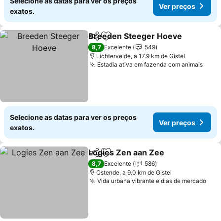
Selecione as datas para ver os preços
Ver preços
exatos.
Breeden Steeger Hoeve
Partilhar
Adicionar aos favoritos
V
8,7
Excelente
549
Lichtervelde, a 17.9 km de Gistel
Estadia ativa em fazenda com animais
Ver 
Selecione as datas para ver os preços
Ver preços
exatos.
Logies Zen aan Zee
Partilhar
Adicionar aos favoritos
Ver pr
8,7
Excelente
586
Ostende, a 9.0 km de Gistel
Vida urbana vibrante e dias de mercado
Ver