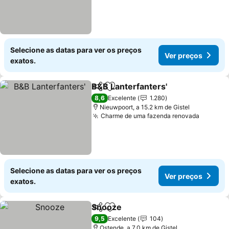
Selecione as datas para ver os preços
Ver preços
exatos.
B&B Lanterfanters'
Partilhar
Adicionar aos favoritos
Ver pre
8,6
Excelente
1.280
Nieuwpoort, a 15.2 km de Gistel
Charme de uma fazenda renovada
Ver pre
Selecione as datas para ver os preços
Ver preços
exatos.
Snooze
Partilhar
Adicionar aos favoritos
Ver preços
9,5
Excelente
104
Ostende, a 7.0 km de Gistel