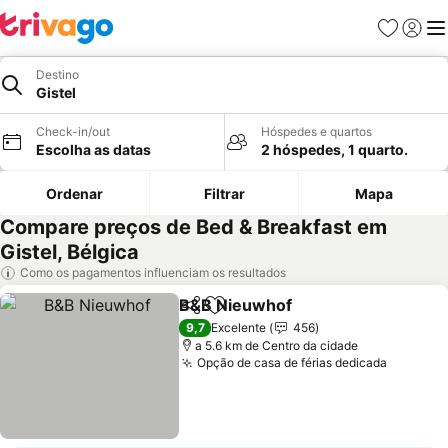
Favoritos
Iniciar
Me
Destino
Gistel
Check-in/out
Hóspedes e quartos
Escolha as datas
2 hóspedes, 1 quarto.
Ordenar
Filtrar
Mapa
Compare preços de Bed & Breakfast em
Gistel, Bélgica
Como os pagamentos influenciam os resultados
B&B Nieuwhof
Partilhar
Adicionar aos favoritos
Ver preços
9,7
Excelente
456
a 5.6 km de Centro da cidade
Opção de casa de férias dedicada
Ver pre