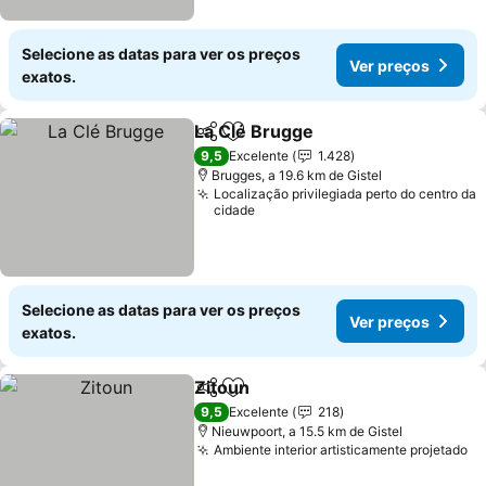
Selecione as datas para ver os preços
Ver preços
exatos.
La Clé Brugge
Partilhar
Adicionar aos favoritos
Ver preços
9,5
Excelente
1.428
Brugges, a 19.6 km de Gistel
Localização privilegiada perto do centro da
cidade
Selecione as datas para ver os preços
Ver preços
exatos.
Zitoun
Partilhar
Adicionar aos favoritos
Ver preços
9,5
Excelente
218
Nieuwpoort, a 15.5 km de Gistel
Ambiente interior artisticamente projetado
Ve