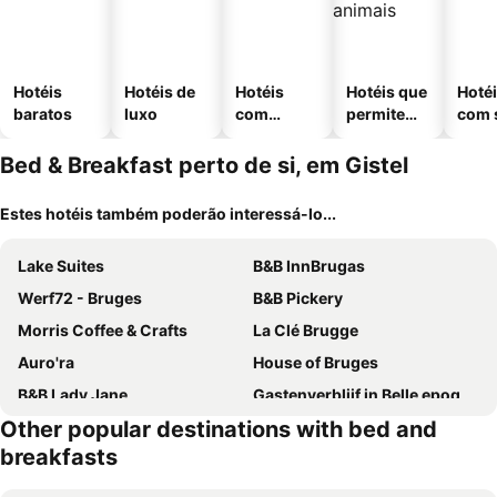
Hotéis
Hotéis de
Hotéis
Hotéis que
Hoté
baratos
luxo
com
permitem
com 
piscinas
animais
Bed & Breakfast perto de si, em Gistel
Estes hotéis também poderão interessá-lo...
Lake Suites
B&B InnBrugas
Werf72 - Bruges
B&B Pickery
Morris Coffee & Crafts
La Clé Brugge
Auro'ra
House of Bruges
B&B Lady Jane
Gastenverblijf in Belle epoque woning
Other popular destinations with bed and
Fine Fleur
B&B The Butchers Wife
breakfasts
B&B Het Colettientje
B&B Verdi
The White Queen B&B
Sea-Me Ostend