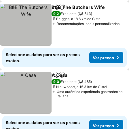
B&B The Butchers Wife
Partilhar
Adicionar aos favoritos
Ve
9,2
Excelente
543
Brugges, a 18.6 km de Gistel
Recomendações locais personalizadas
Ver 
Selecione as datas para ver os preços
Ver preços
exatos.
A Casa
Partilhar
Adicionar aos favoritos
Ver preços
9,0
Excelente
485
Nieuwpoort, a 15.3 km de Gistel
Uma autêntica experiência gastronômica
italiana
Selecione as datas para ver os preços
Ver preços
exatos.