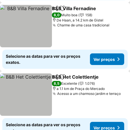
B&B Villa Fernadine
Partilhar
Adicionar aos favoritos
Ver pr
8,0
Muito boa
158
De Haan, a 14.2 km de Gistel
Charme de uma casa tradicional
Ver preç
Selecione as datas para ver os preços
Ver preços
exatos.
B&B Het Colettientje
Partilhar
Adicionar aos favoritos
Ver p
8,5
Excelente
1.076
a 1.1 km de Praça do Mercado
Acesso a um charmoso jardim e terraço
Ver 
Selecione as datas para ver os preços
Ver preços