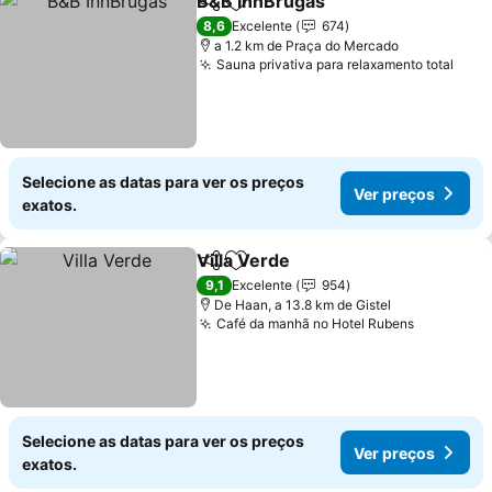
B&B InnBrugas
Partilhar
Adicionar aos favoritos
Ver preços
8,6
Excelente
674
a 1.2 km de Praça do Mercado
Sauna privativa para relaxamento total
Ver 
Selecione as datas para ver os preços
Ver preços
exatos.
Villa Verde
Partilhar
Adicionar aos favoritos
Ver preços
9,1
Excelente
954
De Haan, a 13.8 km de Gistel
Café da manhã no Hotel Rubens
Ver preç
Selecione as datas para ver os preços
Ver preços
exatos.