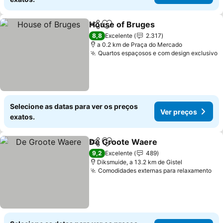
House of Bruges
Partilhar
Adicionar aos favoritos
Ver preço
8,8
Excelente
2.317
a 0.2 km de Praça do Mercado
Quartos espaçosos e com design exclusivo
V
Selecione as datas para ver os preços
Ver preços
exatos.
De Groote Waere
Partilhar
Adicionar aos favoritos
Ver preç
9,2
Excelente
489
Diksmuide, a 13.2 km de Gistel
Comodidades externas para relaxamento
Ve