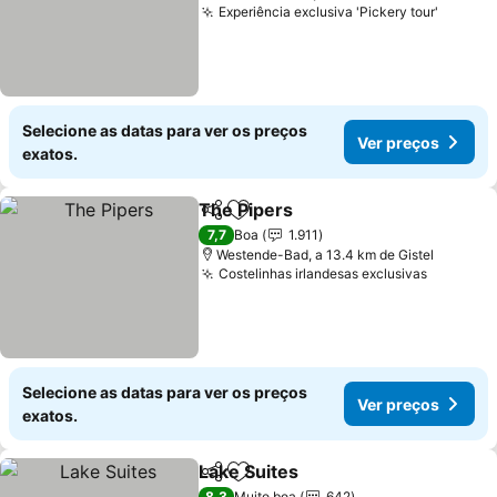
Experiência exclusiva 'Pickery tour'
Ver pr
Selecione as datas para ver os preços
Ver preços
exatos.
The Pipers
Partilhar
Adicionar aos favoritos
Ver preços
7,7
Boa
1.911
Westende-Bad, a 13.4 km de Gistel
Costelinhas irlandesas exclusivas
Ver pre
Selecione as datas para ver os preços
Ver preços
exatos.
Lake Suites
Partilhar
Adicionar aos favoritos
Ver preços
8,3
Muito boa
642