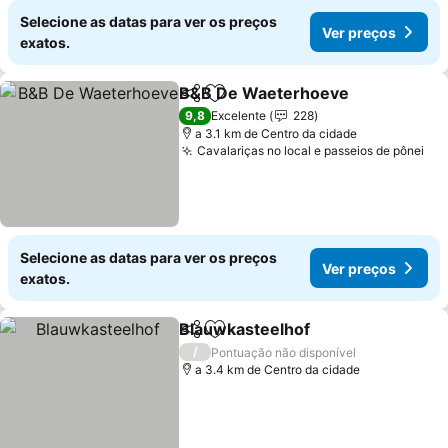
Selecione as datas para ver os preços
Ver preços
exatos.
B&B De Waeterhoeve
Partilhar
Adicionar aos favoritos
Ver 
9,8
Excelente
228
a 3.1 km de Centro da cidade
Cavalariças no local e passeios de pônei
Ver
Selecione as datas para ver os preços
Ver preços
exatos.
Blauwkasteelhof
Partilhar
Adicionar aos favoritos
Ver preço
/
Pontuação não disponível
a 3.4 km de Centro da cidade