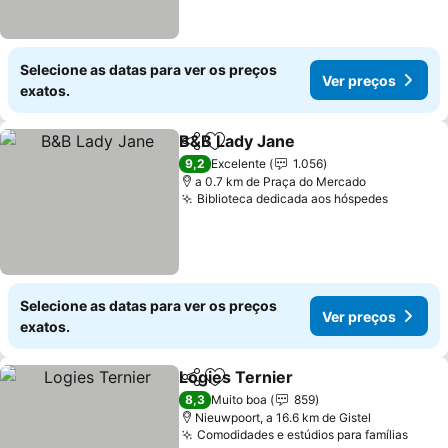
Selecione as datas para ver os preços
Ver preços
exatos.
B&B Lady Jane
Partilhar
Adicionar aos favoritos
Ver preços
9,2
Excelente
1.056
a 0.7 km de Praça do Mercado
Biblioteca dedicada aos hóspedes
Ver pre
Selecione as datas para ver os preços
Ver preços
exatos.
Logies Ternier
Partilhar
Adicionar aos favoritos
Ver preços
8,3
Muito boa
859
Nieuwpoort, a 16.6 km de Gistel
Comodidades e estúdios para famílias
Ver 