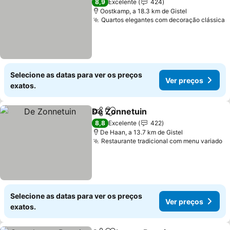
8,9
Excelente
424
Oostkamp, a 18.3 km de Gistel
Quartos elegantes com decoração clássica
V
Selecione as datas para ver os preços
Ver preços
exatos.
De Zonnetuin
Partilhar
Adicionar aos favoritos
Ver preços
8,8
Excelente
422
De Haan, a 13.7 km de Gistel
Restaurante tradicional com menu variado
V
Selecione as datas para ver os preços
Ver preços
exatos.