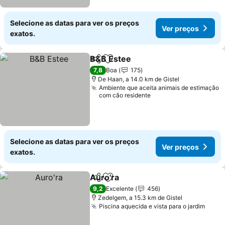
Selecione as datas para ver os preços
Ver preços
exatos.
B&B Estee
Partilhar
Adicionar aos favoritos
Ver preços
7,8
Boa
175
De Haan, a 14.0 km de Gistel
Ambiente que aceita animais de estimação
com cão residente
Selecione as datas para ver os preços
Ver preços
exatos.
Auro'ra
Partilhar
Adicionar aos favoritos
Ver preços
9,2
Excelente
456
Zedelgem, a 15.3 km de Gistel
Piscina aquecida e vista para o jardim
Ver 