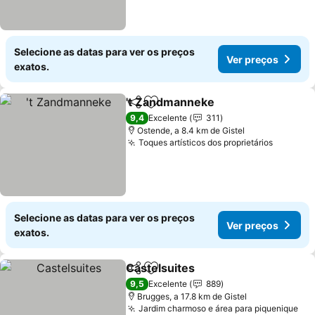
Selecione as datas para ver os preços
Ver preços
exatos.
't Zandmanneke
Partilhar
Adicionar aos favoritos
Ver preço
9,4
Excelente
311
Ostende, a 8.4 km de Gistel
Toques artísticos dos proprietários
Ver pre
Selecione as datas para ver os preços
Ver preços
exatos.
Castelsuites
Partilhar
Adicionar aos favoritos
Ver preços
9,5
Excelente
889
Brugges, a 17.8 km de Gistel
Jardim charmoso e área para piquenique
Ver