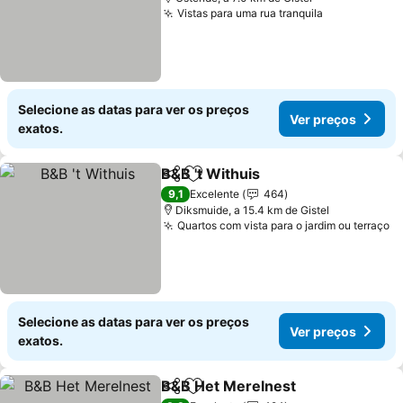
Vistas para uma rua tranquila
Ver preços
Selecione as datas para ver os preços
Ver preços
exatos.
B&B 't Withuis
Partilhar
Adicionar aos favoritos
Ver preços
9,1
Excelente
464
Diksmuide, a 15.4 km de Gistel
Quartos com vista para o jardim ou terraço
V
Selecione as datas para ver os preços
Ver preços
exatos.
B&B Het Merelnest
Partilhar
Adicionar aos favoritos
Ver pr