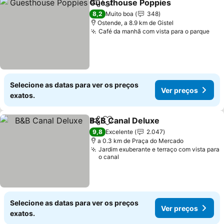
Guesthouse Poppies
Partilhar
Adicionar aos favoritos
Ver p
8,2
Muito boa
348
Ostende, a 8.9 km de Gistel
Café da manhã com vista para o parque
Ver
Selecione as datas para ver os preços
Ver preços
exatos.
B&B Canal Deluxe
Partilhar
Adicionar aos favoritos
Ver preç
9,8
Excelente
2.047
a 0.3 km de Praça do Mercado
Jardim exuberante e terraço com vista para
o canal
Selecione as datas para ver os preços
Ver preços
exatos.