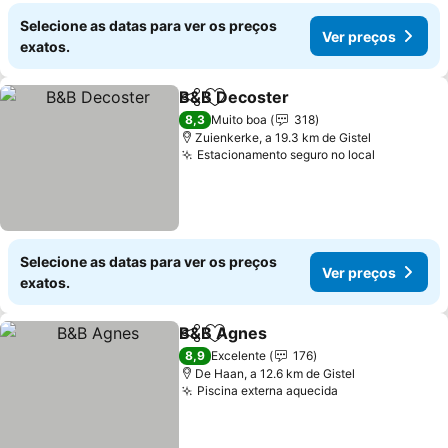
Selecione as datas para ver os preços
Ver preços
exatos.
B&B Decoster
Partilhar
Adicionar aos favoritos
Ver preços
8,3
Muito boa
318
Zuienkerke, a 19.3 km de Gistel
Estacionamento seguro no local
Ver preço
Selecione as datas para ver os preços
Ver preços
exatos.
B&B Agnes
Partilhar
Adicionar aos favoritos
Ver preços
8,9
Excelente
176
De Haan, a 12.6 km de Gistel
Piscina externa aquecida
Ver preços