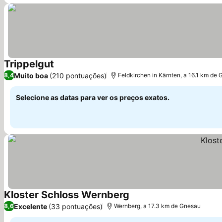
Trippelgut
Ver preços
Muito boa
(210 pontuações)
8,4
Feldkirchen in Kärnten, a 16.1 km de
Selecione as datas para ver os preços exatos.
Kloster Schloss Wernberg
Ver preços
Excelente
(33 pontuações)
8,6
Wernberg, a 17.3 km de Gnesau