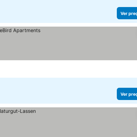
Ver pre
Ver pre