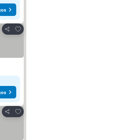
ços
Adicionar aos favoritos
Partilhar
ços
Adicionar aos favoritos
Partilhar