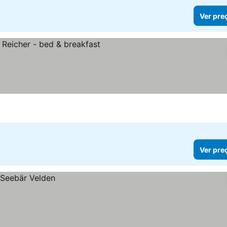
Ver pre
os
Ver pre