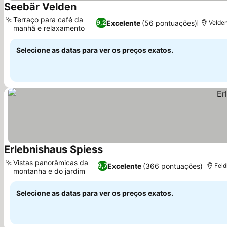
Seebär Velden
Ver preços
Terraço para café da
Excelente
(56 pontuações)
9,2
Velden
manhã e relaxamento
Ver preços
Selecione as datas para ver os preços exatos.
Erlebnishaus Spiess
Ver preços
Vistas panorâmicas da
Excelente
(366 pontuações)
9,7
Feld
montanha e do jardim
Ver preços
Selecione as datas para ver os preços exatos.