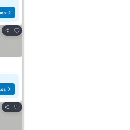
ços
Adicionar aos favoritos
Partilhar
ços
Adicionar aos favoritos
Partilhar