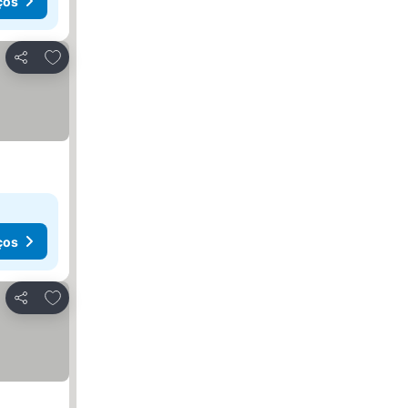
ços
Adicionar aos favoritos
Partilhar
ços
Adicionar aos favoritos
Partilhar