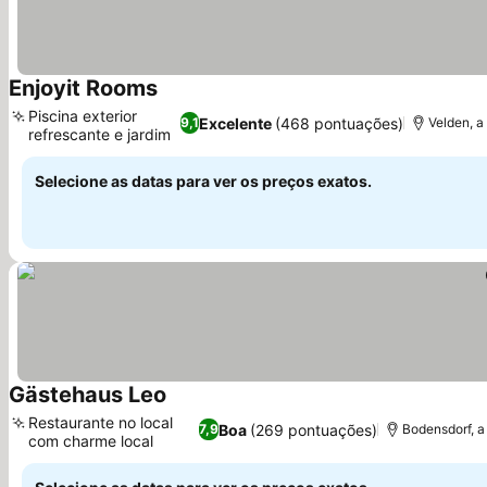
Enjoyit Rooms
Ver preços
Piscina exterior
Excelente
(468 pontuações)
9,1
Velden, a
refrescante e jardim
Ver preços
Selecione as datas para ver os preços exatos.
Gästehaus Leo
Ver preços
Restaurante no local
Boa
(269 pontuações)
7,9
Bodensdorf, 
com charme local
Ver preços