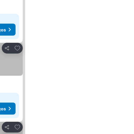
ços
Adicionar aos favoritos
Partilhar
ços
Adicionar aos favoritos
Partilhar