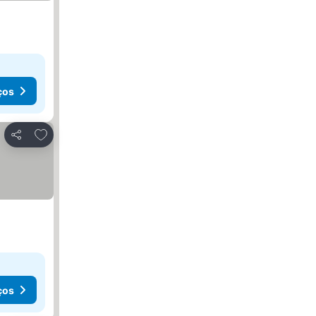
ços
Adicionar aos favoritos
Partilhar
ços