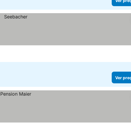
Ver pre
Ver pre