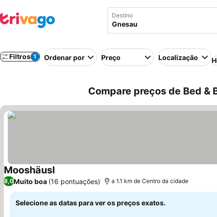
Destino
Filtros
1
Ordenar por
Preço
Localização
H
Compare preços de Bed & B
Mooshäusl
Ver preços
Muito boa
(16 pontuações)
8,0
a 1.1 km de Centro da cidade
Selecione as datas para ver os preços exatos.