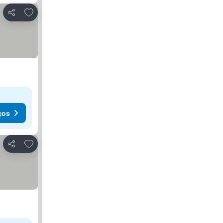
Adicionar aos favoritos
Partilhar
ços
Adicionar aos favoritos
Partilhar