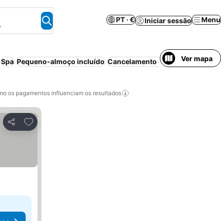
PT · €
Menu
Iniciar sessão
.
Ver mapa
Spa
Pequeno-almoço incluído
Cancelamento gratuito
o os pagamentos influenciam os resultados
Adicionar aos favoritos
Partilhar