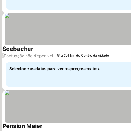
Seebacher
Ver preços
Pontuação não disponível
/
a 3.4 km de Centro da cidade
Selecione as datas para ver os preços exatos.
Pension Maier
Ver preços