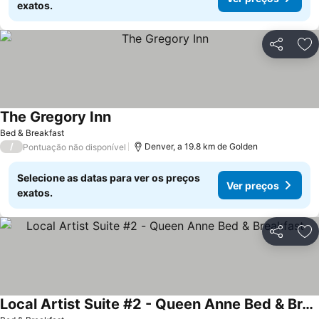
exatos.
Partilhar
Ad
The Gregory Inn
Bed & Breakfast
/
Denver, a 19.8 km de Golden
Pontuação não disponível
Selecione as datas para ver os preços
Ver preços
exatos.
Partilhar
Ad
Local Artist Suite #2 - Queen Anne Bed & Breakfast