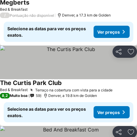
Megberts
Bed & Breakfast
/
Denver, a 17.3 km de Golden
Pontuação não disponível
Selecione as datas para ver os preços
Ver preços
exatos.
Partilhar
Ad
The Curtis Park Club
Bed & Breakfast
Terraço na cobertura com vista para a cidade
8,2
Muito boa
59
Denver, a 19.8 km de Golden
Selecione as datas para ver os preços
Ver preços
exatos.
Partilhar
Ad