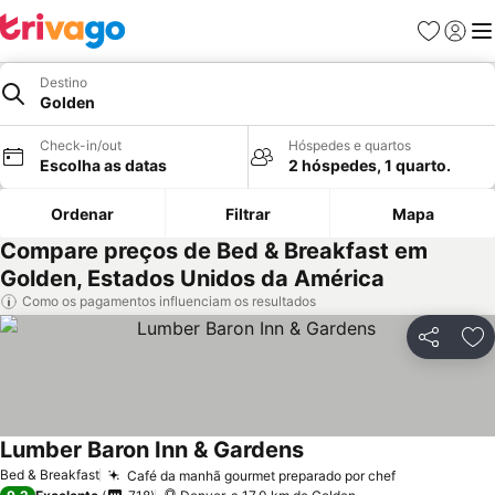
Favoritos
Iniciar
Me
Destino
Golden
Check-in/out
Hóspedes e quartos
Escolha as datas
2 hóspedes, 1 quarto.
Ordenar
Filtrar
Mapa
Compare preços de Bed & Breakfast em
Golden, Estados Unidos da América
Como os pagamentos influenciam os resultados
Partilhar
Ad
Lumber Baron Inn & Gardens
Bed & Breakfast
Café da manhã gourmet preparado por chef