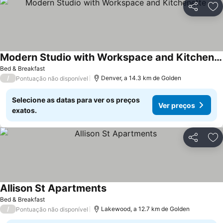
Partilhar
Ad
Modern Studio with Workspace and Kitchenette
Bed & Breakfast
/
Denver, a 14.3 km de Golden
Pontuação não disponível
Selecione as datas para ver os preços
Ver preços
exatos.
Partilhar
Ad
Allison St Apartments
Bed & Breakfast
/
Lakewood, a 12.7 km de Golden
Pontuação não disponível