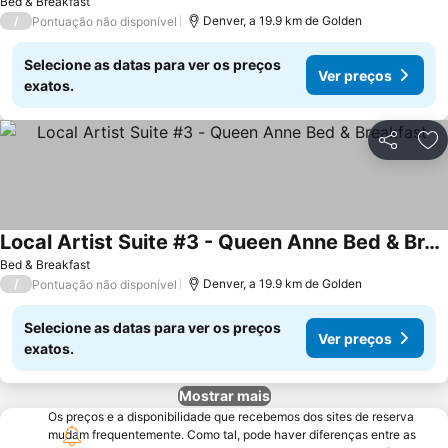
Bed & Breakfast
/
Denver, a 19.9 km de Golden
Pontuação não disponível
Selecione as datas para ver os preços
Ver preços
exatos.
Partilhar
Ad
Local Artist Suite #3 - Queen Anne Bed & Breakfast
Bed & Breakfast
/
Denver, a 19.9 km de Golden
Pontuação não disponível
Selecione as datas para ver os preços
Ver preços
exatos.
Mostrar mais
Os preços e a disponibilidade que recebemos dos sites de reserva
mudam frequentemente. Como tal, pode haver diferenças entre as