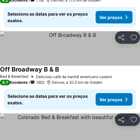
9,2
Excelente
718
Denver, a 17.0 km de Golden
Selecione as datas para ver os preços
Ver preços
exatos.
Partilhar
Ad
Off Broadway B & B
Bed & Breakfast
Delicioso café da manhã americano caseiro
8,7
Excelente
382
Denver, a 20.0 km de Golden
Selecione as datas para ver os preços
Ver preços
exatos.
Partilhar
Ad