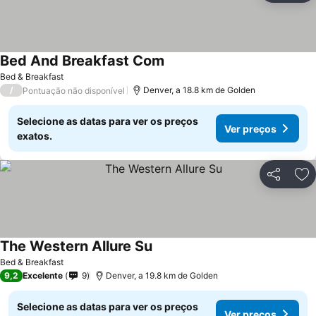
Bed And Breakfast Com
Bed & Breakfast
/
Denver, a 18.8 km de Golden
Pontuação não disponível
Selecione as datas para ver os preços
Ver preços
exatos.
Partilhar
Ad
The Western Allure Su
Bed & Breakfast
9,2
Excelente
9
Denver, a 19.8 km de Golden
Selecione as datas para ver os preços
Ver preços