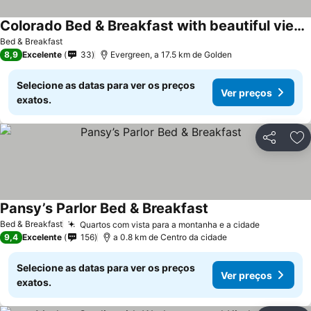
Colorado Bed & Breakfast with beautiful views
Bed & Breakfast
8,9
Excelente
33
Evergreen, a 17.5 km de Golden
Selecione as datas para ver os preços
Ver preços
exatos.
Partilhar
Ad
Pansy’s Parlor Bed & Breakfast
Bed & Breakfast
Quartos com vista para a montanha e a cidade
9,4
Excelente
156
a 0.8 km de Centro da cidade
Selecione as datas para ver os preços
Ver preços
exatos.