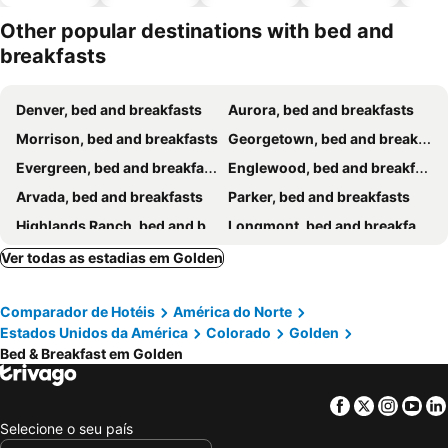
piscinas
animais
esta
ment
Other popular destinations with bed and
breakfasts
Denver, bed and breakfasts
Aurora, bed and breakfasts
Morrison, bed and breakfasts
Georgetown, bed and breakfasts
Evergreen, bed and breakfasts
Englewood, bed and breakfasts
Arvada, bed and breakfasts
Parker, bed and breakfasts
Highlands Ranch, bed and breakfasts
Longmont, bed and breakfasts
Ver todas as estadias em Golden
Comparador de Hotéis
América do Norte
Estados Unidos da América
Colorado
Golden
Bed & Breakfast em Golden
Facebook
Twitter
Insta
Yo
Selecione o seu país