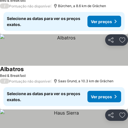
Bed & Breakfast
/
Bürchen, a 8.6 km de Grächen
Pontuação não disponível
Selecione as datas para ver os preços
Ver preços
exatos.
Partilhar
Ad
Albatros
Bed & Breakfast
/
Saas Grund, a 10.3 km de Grächen
Pontuação não disponível
Selecione as datas para ver os preços
Ver preços
exatos.
Partilhar
Ad