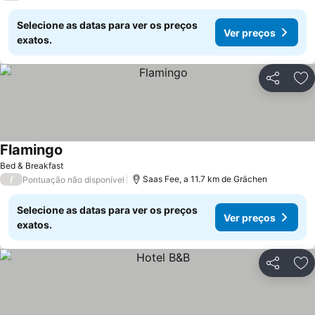
Selecione as datas para ver os preços
Ver preços
exatos.
Partilhar
Ad
Flamingo
Bed & Breakfast
/
Saas Fee, a 11.7 km de Grächen
Pontuação não disponível
Selecione as datas para ver os preços
Ver preços
exatos.
Partilhar
Ad