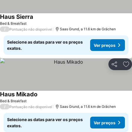
Haus Sierra
Bed & Breakfast
/
Saas Grund, a 11.6 km de Grächen
Pontuação não disponível
Selecione as datas para ver os preços
Ver preços
exatos.
Partilhar
Ad
Haus Mikado
Bed & Breakfast
/
Saas Grund, a 11.6 km de Grächen
Pontuação não disponível
Selecione as datas para ver os preços
Ver preços
exatos.