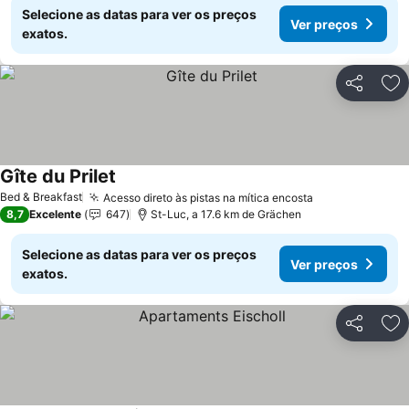
Selecione as datas para ver os preços
Ver preços
exatos.
Partilhar
Ad
Gîte du Prilet
Bed & Breakfast
Acesso direto às pistas na mítica encosta
8,7
Excelente
647
St-Luc, a 17.6 km de Grächen
Selecione as datas para ver os preços
Ver preços
exatos.
Partilhar
Ad