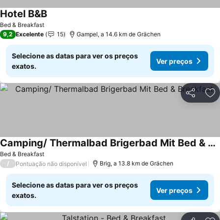
Hotel B&B
Bed & Breakfast
9,2
Excelente
15
Gampel, a 14.6 km de Grächen
Selecione as datas para ver os preços
Ver preços
exatos.
Partilhar
Ad
Camping/ Thermalbad Brigerbad Mit Bed & Breakfast
Bed & Breakfast
/
Brig, a 13.8 km de Grächen
Pontuação não disponível
Selecione as datas para ver os preços
Ver preços
exatos.