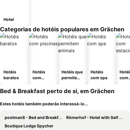
Hotel
Categorias de hotéis populares em Grächen
Hotéis
Hotéis
Hotéis que
Hotéis
Hoté
baratos
com
permitem
com spa
com
piscinas
animais
esta
ment
Bed & Breakfast perto de si, em Grächen
Estes hotéis também poderão interessá-lo...
postman8 - Bed and Breakfast
Römerhof - Hotel with Self Check-in
Boutique Lodge Spycher