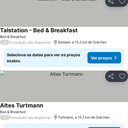
Partilhar
Ad
Talstation - Bed & Breakfast
Bed & Breakfast
/
Gampel, a 15.2 km de Grächen
Pontuação não disponível
Selecione as datas para ver os preços
Ver preços
exatos.
Partilhar
Ad
Altes Turtmann
Bed & Breakfast
/
Turtmann, a 15.7 km de Grächen
Pontuação não disponível