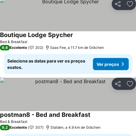
Partilhar
Ad
Boutique Lodge Spycher
Bed & Breakfast
9,6
Excelente
202
Saas Fee, a 11.7 km de Grächen
Selecione as datas para ver os preços
Ver preços
exatos.
Partilhar
Ad
postman8 - Bed and Breakfast
Bed & Breakfast
9,2
Excelente
307
Stalden, a 4.9 km de Grächen