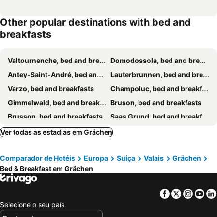
Other popular destinations with bed and
breakfasts
Valtournenche, bed and breakfasts
Domodossola, bed and breakfasts
Antey-Saint-André, bed and breakfasts
Lauterbrunnen, bed and breakfasts
Varzo, bed and breakfasts
Champoluc, bed and breakfasts
Gimmelwald, bed and breakfasts
Bruson, bed and breakfasts
Brusson, bed and breakfasts
Saas Grund, bed and breakfasts
Lauenen bei Gstaad, bed and breakfasts
Vernamiege, bed and breakfasts
Ver todas as estadias em Grächen
Brigerbad, bed and breakfasts
Crans-Montana, bed and breakfasts
Comparador de Hotéis
Europa
Suíça
Valais
Grächen
Sion, bed and breakfasts
Rimasco, bed and breakfasts
Bed & Breakfast em Grächen
Bionaz, bed and breakfasts
Haute-Nendaz, bed and breakfasts
Ayas, bed and breakfasts
Antrona Schieranco, bed and breakfasts
Facebook
Twitter
Insta
Yo
Verbier, bed and breakfasts
Salins, bed and breakfasts
Selecione o seu país
Adelboden, bed and breakfasts
Campertogno, bed and breakfasts