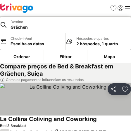
Favoritos
Iniciar
Me
Destino
Grächen
Check-in/out
Hóspedes e quartos
Escolha as datas
2 hóspedes, 1 quarto.
Ordenar
Filtrar
Mapa
Compare preços de Bed & Breakfast em
Grächen, Suíça
Como os pagamentos influenciam os resultados
Partilhar
Ad
La Collina Coliving and Coworking
Bed & Breakfast