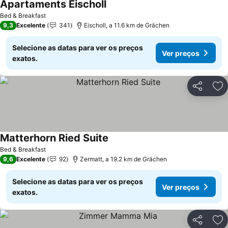
Apartaments Eischoll
Bed & Breakfast
9,3
Excelente
341
Eischoll, a 11.6 km de Grächen
Selecione as datas para ver os preços
Ver preços
exatos.
Partilhar
Ad
Matterhorn Ried Suite
Bed & Breakfast
9,6
Excelente
92
Zermatt, a 19.2 km de Grächen
Selecione as datas para ver os preços
Ver preços
exatos.
Partilhar
Ad