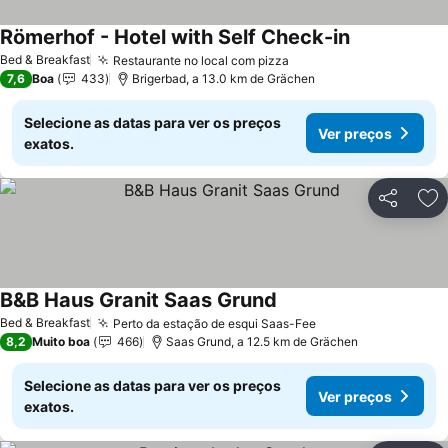
Römerhof - Hotel with Self Check-in
Bed & Breakfast
Restaurante no local com pizza
7,6
Boa
433
Brigerbad, a 13.0 km de Grächen
Selecione as datas para ver os preços
Ver preços
exatos.
Partilhar
Ad
B&B Haus Granit Saas Grund
Bed & Breakfast
Perto da estação de esqui Saas-Fee
8,2
Muito boa
466
Saas Grund, a 12.5 km de Grächen
Selecione as datas para ver os preços
Ver preços
exatos.