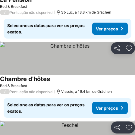
Bed & Breakfast
/
St-Luc, a 18.8 km de Grächen
Pontuação não disponível
Selecione as datas para ver os preços
Ver preços
exatos.
Partilhar
Ad
Chambre d'hôtes
Bed & Breakfast
/
Vissoie, a 19.4 km de Grächen
Pontuação não disponível
Selecione as datas para ver os preços
Ver preços
exatos.
Partilhar
Ad