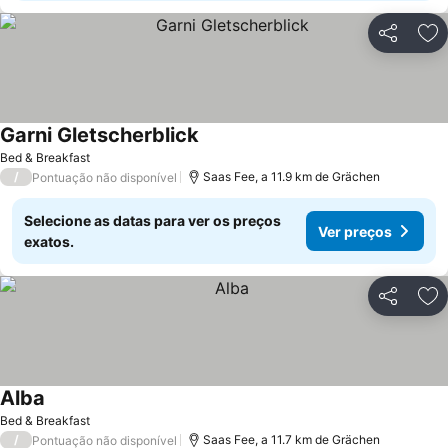
Partilhar
Ad
Garni Gletscherblick
Bed & Breakfast
/
Saas Fee, a 11.9 km de Grächen
Pontuação não disponível
Selecione as datas para ver os preços
Ver preços
exatos.
Partilhar
Ad
Alba
Bed & Breakfast
/
Saas Fee, a 11.7 km de Grächen
Pontuação não disponível