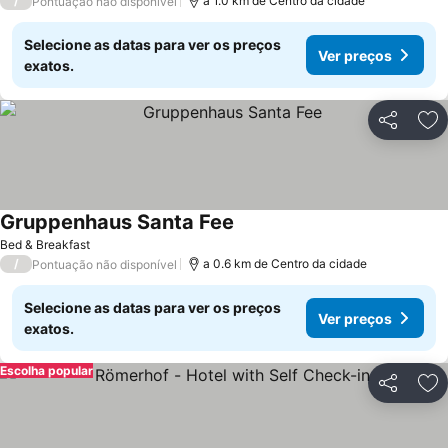
/
a 1.0 km de Centro da cidade
Pontuação não disponível
Selecione as datas para ver os preços
Ver preços
exatos.
Partilhar
Ad
Gruppenhaus Santa Fee
Bed & Breakfast
/
a 0.6 km de Centro da cidade
Pontuação não disponível
Selecione as datas para ver os preços
Ver preços
exatos.
Escolha popular
Partilhar
Ad