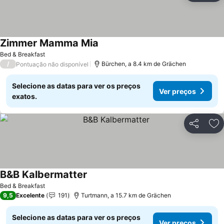
Zimmer Mamma Mia
Bed & Breakfast
/
Bürchen, a 8.4 km de Grächen
Pontuação não disponível
Selecione as datas para ver os preços
Ver preços
exatos.
Partilhar
Ad
B&B Kalbermatter
Bed & Breakfast
9,5
Excelente
191
Turtmann, a 15.7 km de Grächen
Selecione as datas para ver os preços
Ver preços