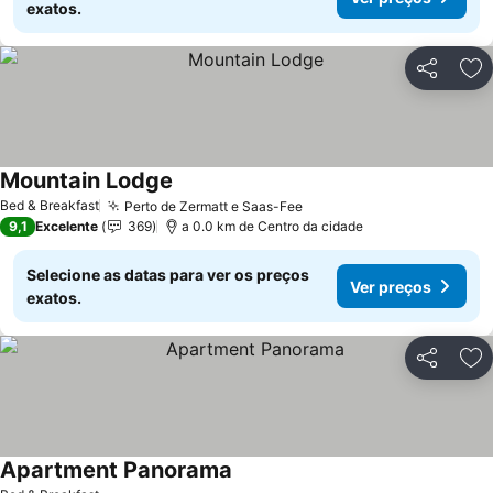
exatos.
Partilhar
Ad
Mountain Lodge
Bed & Breakfast
Perto de Zermatt e Saas-Fee
9,1
Excelente
369
a 0.0 km de Centro da cidade
Selecione as datas para ver os preços
Ver preços
exatos.
Partilhar
Ad
Apartment Panorama