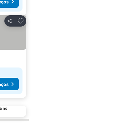
eços
Adicionar aos favoritos
Partilhar
eços
a no