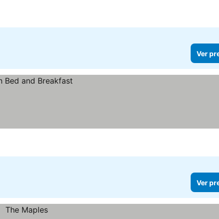
Ver pr
Ver pr