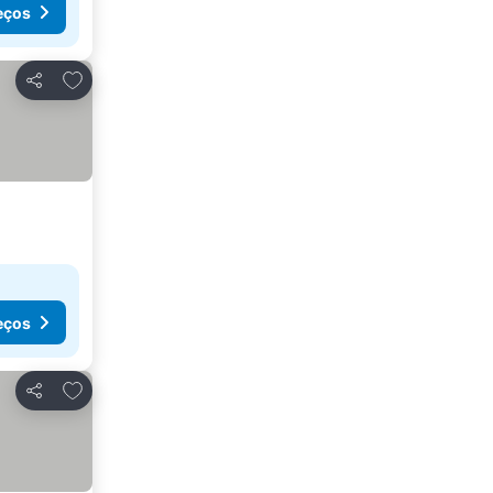
eços
Adicionar aos favoritos
Partilhar
eços
Adicionar aos favoritos
Partilhar