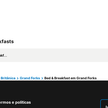
kfasts
sts
Britânica
Grand Forks
Bed & Breakfast em Grand Forks
rmos e políticas
I