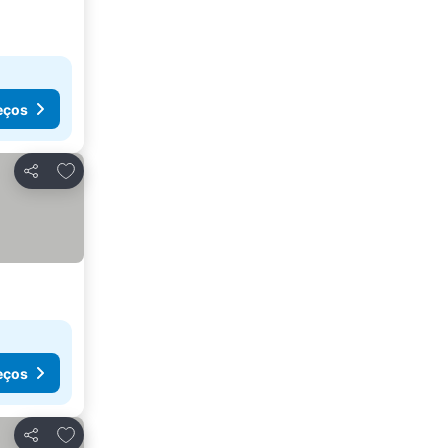
eços
Adicionar aos favoritos
Partilhar
eços
Adicionar aos favoritos
Partilhar