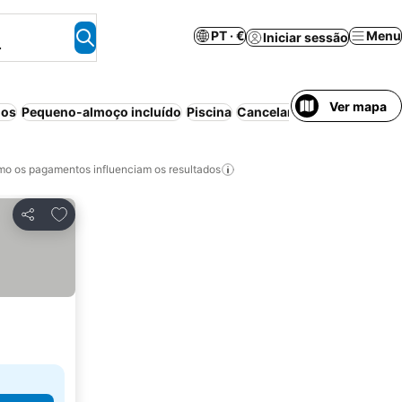
PT · €
Menu
Iniciar sessão
.
Ver mapa
dos
Pequeno-almoço incluído
Piscina
Cancelamento gratuito
Be
o os pagamentos influenciam os resultados
Adicionar aos favoritos
Partilhar