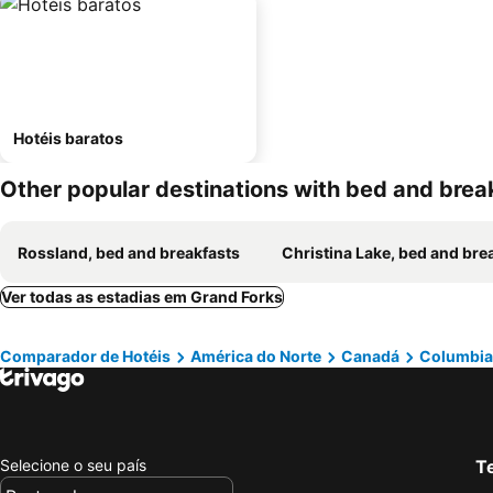
Hotéis baratos
Other popular destinations with bed and brea
Rossland, bed and breakfasts
Christina Lake, bed and breakfa
Ver todas as estadias em Grand Forks
Comparador de Hotéis
América do Norte
Canadá
Columbia 
Selecione o seu país
Te