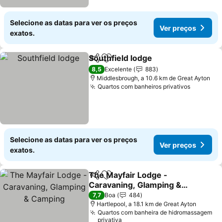
Selecione as datas para ver os preços
Ver preços
exatos.
Southfield lodge
Partilhar
Adicionar aos favoritos
8,5
Excelente
883
Middlesbrough, a 10.6 km de Great Ayton
Quartos com banheiros privativos
Selecione as datas para ver os preços
Ver preços
exatos.
The Mayfair Lodge -
Partilhar
Adicionar aos favoritos
Caravaning, Glamping &
Camping
7,7
Boa
484
Hartlepool, a 18.1 km de Great Ayton
Quartos com banheira de hidromassagem
privativa