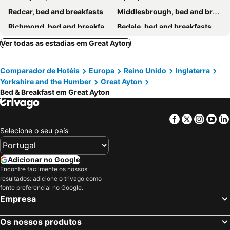
Redcar, bed and breakfasts
Middlesbrough, bed and breakfasts
Richmond, bed and breakfasts
Bedale, bed and breakfasts
Stockton-on-Tees, bed and breakfasts
Sunderland, bed and breakfasts
Ver todas as estadias em Great Ayton
Northallerton, bed and breakfasts
Robin Hood's Bay, bed and breakfasts
Comparador de Hotéis
Europa
Reino Unido
Inglaterra
Darlington, bed and breakfasts
Saltburn-by-the-Sea, bed and breakfasts
Yorkshire and the Humber
Great Ayton
Staithes, bed and breakfasts
Kirkbymoorside, bed and breakfasts
Bed & Breakfast em Great Ayton
Yarm, bed and breakfasts
Masham, bed and breakfasts
Leyburn, bed and breakfasts
Bishop Auckland, bed and breakfasts
Facebook
Twitter
Insta
Yo
Selecione o seu país
Peterlee, bed and breakfasts
Helmsley, bed and breakfasts
Newton Aycliffe, bed and breakfasts
Malton, bed and breakfasts
Adicionar no Google
Crook, bed and breakfasts
Middleham, bed and breakfasts
Encontre facilmente os nossos
Loftus, bed and breakfasts
Danby, bed and breakfasts
resultados: adicione o trivago como
fonte preferencial no Google.
Easingwold, bed and breakfasts
Boroughbridge, bed and breakfasts
Empresa
Sacriston, bed and breakfasts
Os nossos produtos