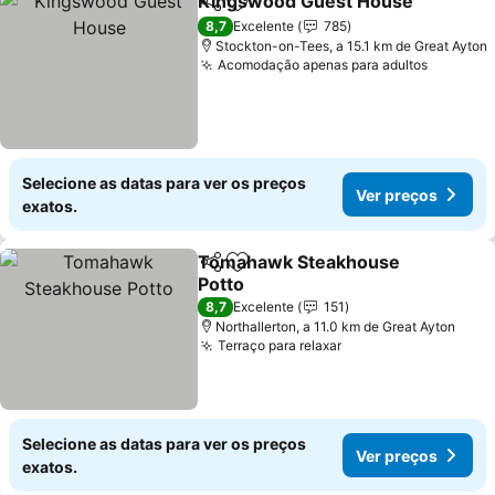
Kingswood Guest House
Partilhar
Adicionar aos favoritos
8,7
Excelente
785
Stockton-on-Tees, a 15.1 km de Great Ayton
Acomodação apenas para adultos
Selecione as datas para ver os preços
Ver preços
exatos.
Tomahawk Steakhouse
Partilhar
Adicionar aos favoritos
Potto
8,7
Excelente
151
Northallerton, a 11.0 km de Great Ayton
Terraço para relaxar
Selecione as datas para ver os preços
Ver preços
exatos.