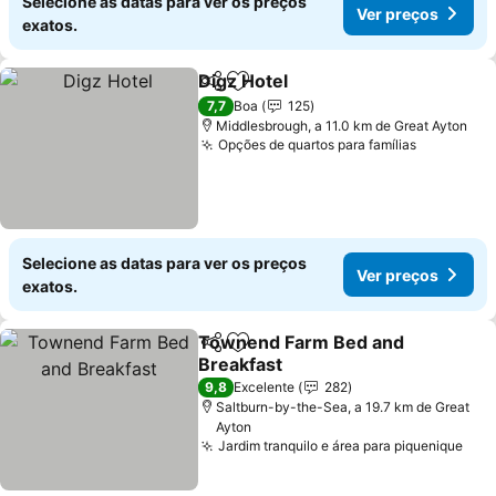
Selecione as datas para ver os preços
Ver preços
exatos.
Digz Hotel
Partilhar
Adicionar aos favoritos
7,7
Boa
125
Middlesbrough, a 11.0 km de Great Ayton
Opções de quartos para famílias
Selecione as datas para ver os preços
Ver preços
exatos.
Townend Farm Bed and
Partilhar
Adicionar aos favoritos
Breakfast
9,8
Excelente
282
Saltburn-by-the-Sea, a 19.7 km de Great
Ayton
Jardim tranquilo e área para piquenique