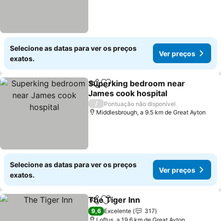
Selecione as datas para ver os preços
Ver preços
exatos.
Superking bedroom near
Partilhar
Adicionar aos favoritos
James cook hospital
/
Pontuação não disponível
Middlesbrough, a 9.5 km de Great Ayton
Selecione as datas para ver os preços
Ver preços
exatos.
The Tiger Inn
Partilhar
Adicionar aos favoritos
9,6
Excelente
317
Loftus, a 19.6 km de Great Ayton