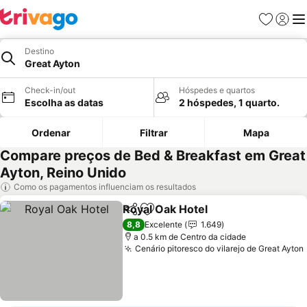
Favoritos
Iniciar
Me
Destino
Great Ayton
Check-in/out
Hóspedes e quartos
Escolha as datas
2 hóspedes, 1 quarto.
Ordenar
Filtrar
Mapa
Compare preços de Bed & Breakfast em Great
Ayton, Reino Unido
Como os pagamentos influenciam os resultados
Royal Oak Hotel
Partilhar
Adicionar aos favoritos
8,8
Excelente
1.649
a 0.5 km de Centro da cidade
Cenário pitoresco do vilarejo de Great Ayton