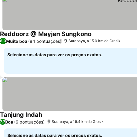
Reddoorz @ Mayjen Sungkono
Muito boa
(84 pontuações)
8,3
Surabaya, a 15.0 km de Gresik
Selecione as datas para ver os preços exatos.
Tanjung Indah
Boa
(6 pontuações)
7,7
Surabaya, a 15.4 km de Gresik
Selecione as datas para ver os preços exatos.