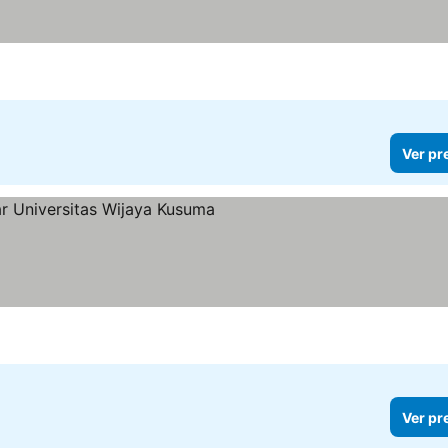
Ver pr
Ver pr