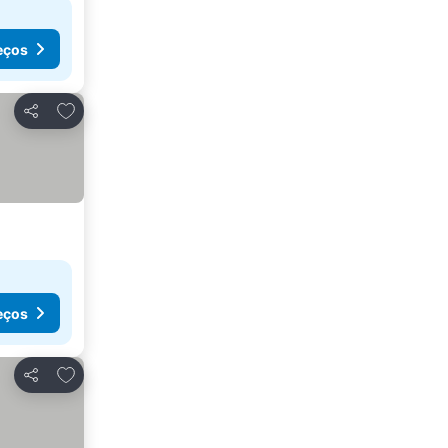
eços
Adicionar aos favoritos
Partilhar
eços
Adicionar aos favoritos
Partilhar