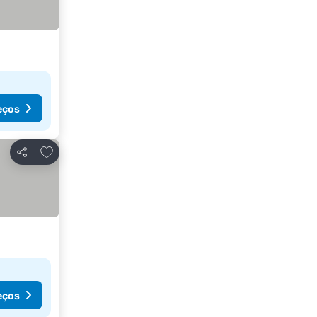
eços
Adicionar aos favoritos
Partilhar
eços