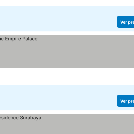
Ver pr
Ver pr