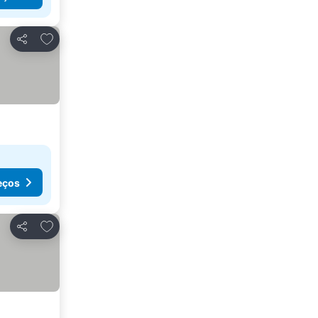
Adicionar aos favoritos
Partilhar
eços
Adicionar aos favoritos
Partilhar