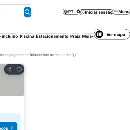
PT · €
Menu
Iniciar sessão
.
Ver mapa
 incluído
Piscina
Estacionamento
Praia
Meia-pensão
Aparthote
o os pagamentos influenciam os resultados
Adicionar aos favoritos
Partilhar
eços