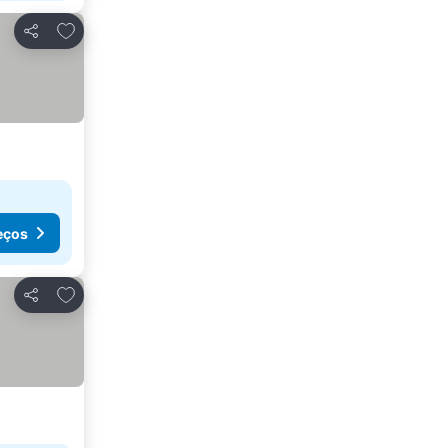
Adicionar aos favoritos
Partilhar
eços
Adicionar aos favoritos
Partilhar