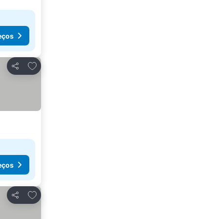
eços
Adicionar aos favoritos
Partilhar
eços
Adicionar aos favoritos
Partilhar