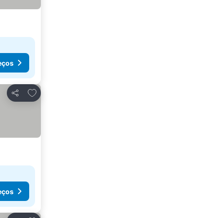
eços
Adicionar aos favoritos
Partilhar
eços