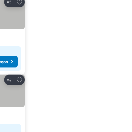
Adicionar aos favoritos
Partilhar
eços
Adicionar aos favoritos
Partilhar