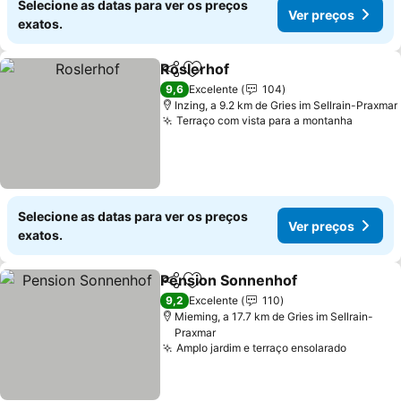
Selecione as datas para ver os preços
Ver preços
exatos.
Roslerhof
Partilhar
Adicionar aos favoritos
9,6
Excelente
104
Inzing, a 9.2 km de Gries im Sellrain-Praxmar
Terraço com vista para a montanha
Selecione as datas para ver os preços
Ver preços
exatos.
Pension Sonnenhof
Partilhar
Adicionar aos favoritos
9,2
Excelente
110
Mieming, a 17.7 km de Gries im Sellrain-
Praxmar
Amplo jardim e terraço ensolarado