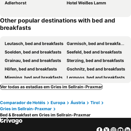
Adlerhorst
Hotel Weißes Lamm
Other popular destinations with bed and
breakfasts
Leutasch, bed and breakfasts
Garmisch, bed and breakfasts
Soelden, bed and breakfasts
Seefeld, bed and breakfasts
Grainau, bed and breakfasts
Sterzing, bed and breakfasts
Höfen, bed and breakfasts
Gschnitz, bed and breakfasts
Mieming, bed and breakfasts
Lermoos, bed and breakfasts
Insbruck, bed and breakfasts
PERTISAU, bed and breakfasts
Ver todas as estadias em Gries im Sellrain-Praxmar
St. Martin in Passeier, bed and breakfasts
Kolsass, bed and breakfasts
Comparador de Hotéis
Europa
Áustria
Tirol
Scharnitz, bed and breakfasts
Reutte, bed and breakfasts
Gries im Sellrain-Praxmar
Ladis - Obladis, bed and breakfasts
Pfafflar, bed and breakfasts
Bed & Breakfast em Gries im Sellrain-Praxmar
Sellrain, bed and breakfasts
Oetz, bed and breakfasts
St. Leonhard im Pitztal, bed and breakfasts
Reith bei Seefeld, bed and breakfasts
Facebook
Twitter
Insta
Yo