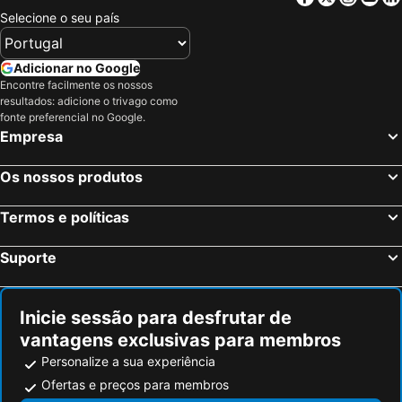
Selecione o seu país
Mittenwald, bed and breakfasts
Hintertux, bed and breakfasts
Racines, bed and breakfasts
Längenfeld, bed and breakfasts
Adicionar no Google
Ehrwald, bed and breakfasts
Wallgau, bed and breakfasts
Encontre facilmente os nossos
Ohlstadt, bed and breakfasts
Umhausen-Niederthai, bed and breakfasts
resultados: adicione o trivago como
fonte preferencial no Google.
Berwang, bed and breakfasts
Fiss, bed and breakfasts
Empresa
Krün, bed and breakfasts
Oberammergau, bed and breakfasts
Grins, bed and breakfasts
Obsteig, bed and breakfasts
Os nossos produtos
Mösern, bed and breakfasts
Biberwier, bed and breakfasts
Termos e políticas
Vent, bed and breakfasts
Vals, bed and breakfasts
Stanzach, bed and breakfasts
Neustift im Stubaital, bed and breakfasts
Suporte
Obergurgl - Hochgurgl, bed and breakfasts
Moos in Passeier, bed and breakfasts
Inicie sessão para desfrutar de
vantagens exclusivas para membros
Personalize a sua experiência
Ofertas e preços para membros