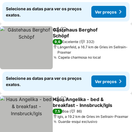
Selecione as datas para ver os preços
Ver preços
exatos.
Gästehaus Berghof
Partilhar
Adicionar aos favoritos
Schöpf
9,6
Excelente
332
Längenfeld, a 16.7 km de Gries im Sellrain-
Praxmar
Capela charmosa no local
Selecione as datas para ver os preços
Ver preços
exatos.
Haus Angelika - bed &
Partilhar
Adicionar aos favoritos
breakfast - Innsbruck/Igls
7,5
Boa
86
Igls, a 19.2 km de Gries im Sellrain-Praxmar
Guarda-esqui exclusivo