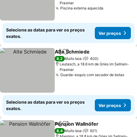
Praxmar
Piscina externa aquecida
Selecione as datas para ver os preços
Ver preços
exatos.
Alte Schmiede
Partilhar
Adicionar aos favoritos
8,2
Muito boa
400
Leutasch, a 18.6 km de Gries im Sellrain-
Praxmar
Guarda-esquis com secador de botas
Selecione as datas para ver os preços
Ver preços
exatos.
Pension Wallnöfer
Partilhar
Adicionar aos favoritos
8,4
Muito boa
921
Mieming, a 18.8 km de Gries im Sellrain-