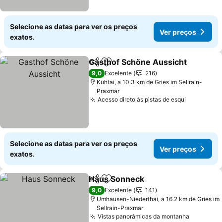
Selecione as datas para ver os preços
Ver preços
exatos.
Gasthof Schöne Aussicht
Partilhar
Adicionar aos favoritos
9,0
Excelente
216
Kühtai, a 10.3 km de Gries im Sellrain-
Praxmar
Acesso direto às pistas de esqui
Selecione as datas para ver os preços
Ver preços
exatos.
Haus Sonneck
Partilhar
Adicionar aos favoritos
9,0
Excelente
141
Umhausen-Niederthai, a 16.2 km de Gries im
Sellrain-Praxmar
Vistas panorâmicas da montanha