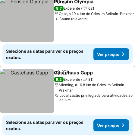
Pension Olympia
Partilhar
Adicionar aos favoritos
8,7
Excelente
621
Oetz, a 19.4 km de Gries im Sellrain-Praxmar
Sauna relaxante
Selecione as datas para ver os preços
Ver preços
exatos.
Gästehaus Gapp
Partilhar
Adicionar aos favoritos
9,2
Excelente
81
Mieming, a 16.8 km de Gries im Sellrain-
Praxmar
Localização privilegiada para atividades ao
ar livre
Selecione as datas para ver os preços
Ver preços
exatos.