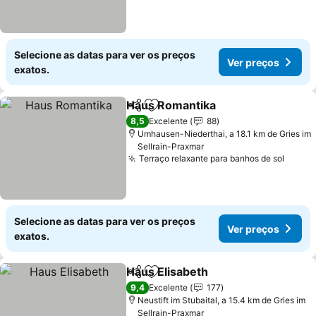
Selecione as datas para ver os preços
Ver preços
exatos.
Haus Romantika
Partilhar
Adicionar aos favoritos
8,5
Excelente
88
Umhausen-Niederthai, a 18.1 km de Gries im
Sellrain-Praxmar
Terraço relaxante para banhos de sol
Selecione as datas para ver os preços
Ver preços
exatos.
Haus Elisabeth
Partilhar
Adicionar aos favoritos
9,4
Excelente
177
Neustift im Stubaital, a 15.4 km de Gries im
Sellrain-Praxmar