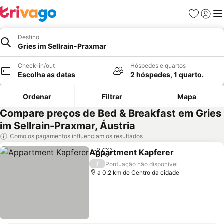
Favoritos
Iniciar
Me
Destino
Gries im Sellrain-Praxmar
Check-in/out
Hóspedes e quartos
Escolha as datas
2 hóspedes, 1 quarto.
Ordenar
Filtrar
Mapa
Compare preços de Bed & Breakfast em Gries
im Sellrain-Praxmar, Áustria
Como os pagamentos influenciam os resultados
Appartment Kapferer
Partilhar
Adicionar aos favoritos
/
Pontuação não disponível
a 0.2 km de Centro da cidade