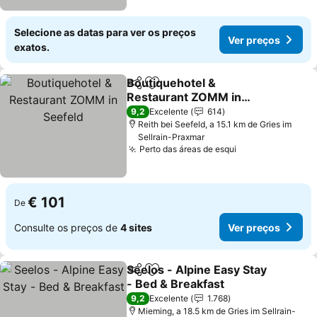
Selecione as datas para ver os preços
Ver preços
exatos.
Boutiquehotel &
Partilhar
Adicionar aos favoritos
Restaurant ZOMM in
Seefeld
9,2
Excelente
614
Reith bei Seefeld, a 15.1 km de Gries im
Sellrain-Praxmar
Perto das áreas de esqui
€ 101
De
Consulte os preços de
4 sites
Ver preços
Seelos - Alpine Easy Stay
Partilhar
Adicionar aos favoritos
- Bed & Breakfast
9,2
Excelente
1.768
Mieming, a 18.5 km de Gries im Sellrain-