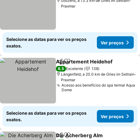
Götzens, a 13.3 km de Gries im Sellrain-
Praxmar
Selecione as datas para ver os preços
Ver preços
exatos.
Appartement Heidehof
Partilhar
Adicionar aos favoritos
8,5
Excelente
138
Längenfeld, a 20.0 km de Gries im Sellrain-
Praxmar
Acesso aos benefícios do spa termal Aqua
Dome
Selecione as datas para ver os preços
Ver preços
exatos.
Die Acherberg Alm
Partilhar
Adicionar aos favoritos