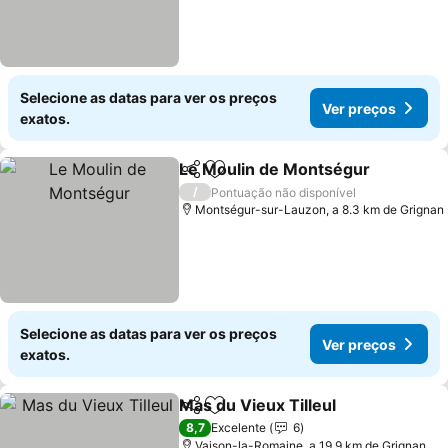
Selecione as datas para ver os preços
Ver preços
exatos.
Le Moulin de Montségur
Partilhar
Adicionar aos favoritos
V
/
Pontuação não disponível
Montségur-sur-Lauzon, a 8.3 km de Grignan
Selecione as datas para ver os preços
Ver preços
exatos.
Mas du Vieux Tilleul
Partilhar
Adicionar aos favoritos
Ver p
8,7
Excelente
6
Vaison-la-Romaine, a 19.9 km de Grignan