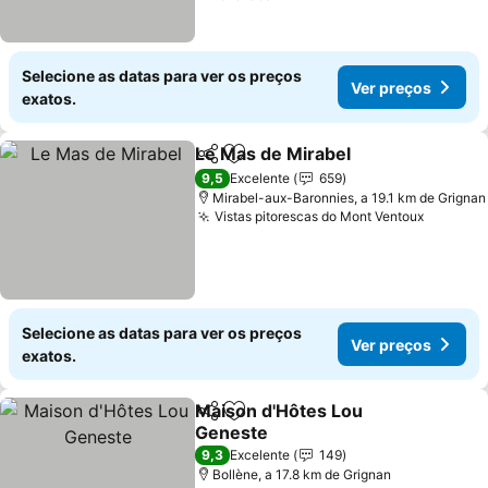
Selecione as datas para ver os preços
Ver preços
exatos.
Le Mas de Mirabel
Partilhar
Adicionar aos favoritos
Ver pre
9,5
Excelente
659
Mirabel-aux-Baronnies, a 19.1 km de Grignan
Vistas pitorescas do Mont Ventoux
Ver pre
Selecione as datas para ver os preços
Ver preços
exatos.
Maison d'Hôtes Lou
Partilhar
Adicionar aos favoritos
Geneste
Ver preços
9,3
Excelente
149
Bollène, a 17.8 km de Grignan