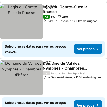
Logis du Comte-Suze la
Partilhar
Adicionar aos favoritos
Rousse
Ver preços
7,8
Boa
219
Suze-la-Rousse, a 16.1 km de Grignan
Selecione as datas para ver os preços
Ver preços
exatos.
Domaine du Val des
Partilhar
Adicionar aos favoritos
Nymphes - Chambres
d'hôtes
Ver preços
/
Pontuação não disponível
La Garde-Adhémar, a 11.5 km de Grignan
Selecione as datas para ver os preços
Ver preços