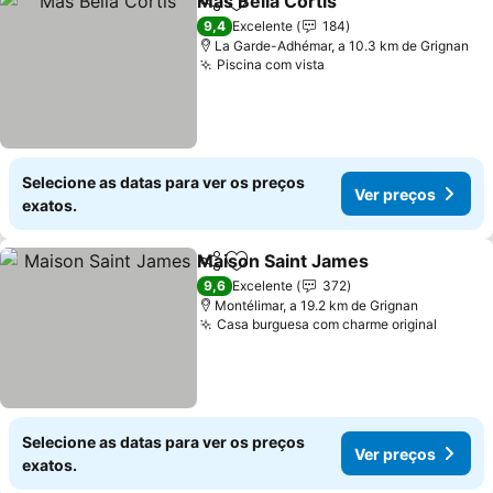
Mas Bella Cortis
Partilhar
Adicionar aos favoritos
Ver preço
9,4
Excelente
184
La Garde-Adhémar, a 10.3 km de Grignan
Piscina com vista
Ver preços
Selecione as datas para ver os preços
Ver preços
exatos.
Maison Saint James
Partilhar
Adicionar aos favoritos
Ver pr
9,6
Excelente
372
Montélimar, a 19.2 km de Grignan
Casa burguesa com charme original
Ver pr
Selecione as datas para ver os preços
Ver preços
exatos.