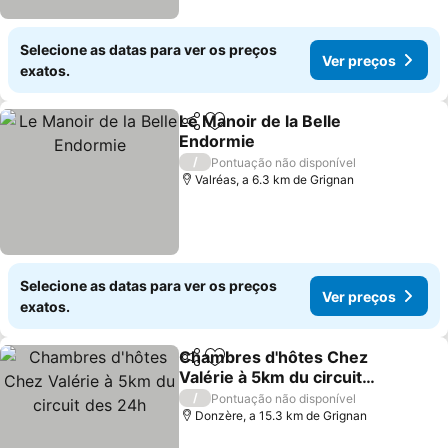
Selecione as datas para ver os preços
Ver preços
exatos.
Le Manoir de la Belle
Partilhar
Adicionar aos favoritos
Endormie
Ver preços
/
Pontuação não disponível
Valréas, a 6.3 km de Grignan
Selecione as datas para ver os preços
Ver preços
exatos.
Chambres d'hôtes Chez
Partilhar
Adicionar aos favoritos
Valérie à 5km du circuit
des 24h
Ver preços
/
Pontuação não disponível
Donzère, a 15.3 km de Grignan