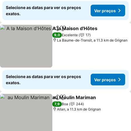
Selecione as datas para ver os preços
Ver preços
exatos.
A la Maison d'Hôtes
Partilhar
Adicionar aos favoritos
Ver pr
9,0
Excelente
17
La Baume-de-Transit, a 11.3 km de Grignan
Selecione as datas para ver os preços
Ver preços
exatos.
au Moulin Mariman
Partilhar
Adicionar aos favoritos
Ver pr
7,9
Boa
244
Allan, a 11.3 km de Grignan