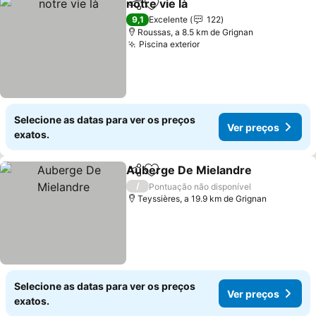
notre vie là
Partilhar
Adicionar aos favoritos
Ver preços
9,1
Excelente
122
Roussas, a 8.5 km de Grignan
Piscina exterior
Ver preços
Selecione as datas para ver os preços
Ver preços
exatos.
Auberge De Mielandre
Partilhar
Adicionar aos favoritos
Ver
/
Pontuação não disponível
Teyssières, a 19.9 km de Grignan
Selecione as datas para ver os preços
Ver preços
exatos.