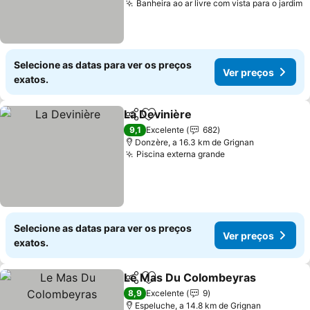
Banheira ao ar livre com vista para o jardim
V
Selecione as datas para ver os preços
Ver preços
exatos.
La Devinière
Partilhar
Adicionar aos favoritos
Ver preços
9,1
Excelente
682
Donzère, a 16.3 km de Grignan
Piscina externa grande
Ver preços
Selecione as datas para ver os preços
Ver preços
exatos.
Le Mas Du Colombeyras
Partilhar
Adicionar aos favoritos
V
8,9
Excelente
9
Espeluche, a 14.8 km de Grignan