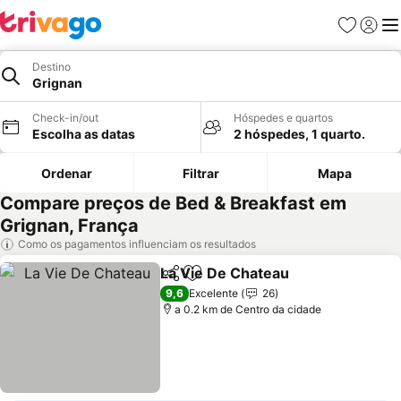
Favoritos
Iniciar
Me
Destino
Grignan
Check-in/out
Hóspedes e quartos
Escolha as datas
2 hóspedes, 1 quarto.
Ordenar
Filtrar
Mapa
Compare preços de Bed & Breakfast em
Grignan, França
Como os pagamentos influenciam os resultados
La Vie De Chateau
Partilhar
Adicionar aos favoritos
Ver pre
9,6
Excelente
26
a 0.2 km de Centro da cidade