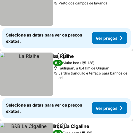
Perto dos campos de lavanda
Ver preços
Selecione as datas para ver os preços
Ver preços
exatos.
La Rialhe
Partilhar
Adicionar aos favoritos
Ver preços
8,2
Muito boa
128
Taulignan, a 6.4 km de Grignan
Jardim tranquilo e terraço para banhos de
sol
Selecione as datas para ver os preços
Ver preços
exatos.
B&B La Cigaline
Partilhar
Adicionar aos favoritos
Ver preços
9,0
Excelente
58