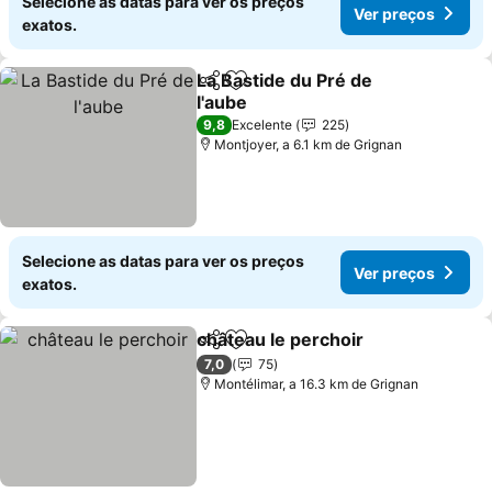
Selecione as datas para ver os preços
Ver preços
exatos.
La Bastide du Pré de
Partilhar
Adicionar aos favoritos
l'aube
Ver preços
9,8
Excelente
225
Montjoyer, a 6.1 km de Grignan
Selecione as datas para ver os preços
Ver preços
exatos.
château le perchoir
Partilhar
Adicionar aos favoritos
Ver pr
7,0
75
Montélimar, a 16.3 km de Grignan