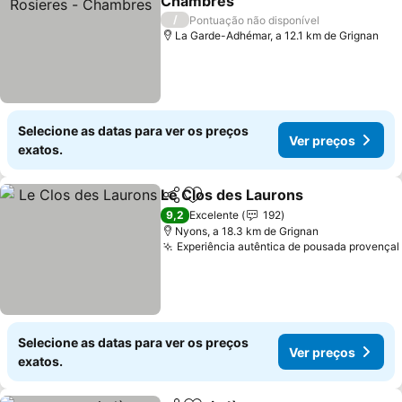
Chambres
Ver preços
/
Pontuação não disponível
La Garde-Adhémar, a 12.1 km de Grignan
Selecione as datas para ver os preços
Ver preços
exatos.
Le Clos des Laurons
Partilhar
Adicionar aos favoritos
Ver p
9,2
Excelente
192
Nyons, a 18.3 km de Grignan
Experiência autêntica de pousada provençal
Selecione as datas para ver os preços
Ver preços
exatos.