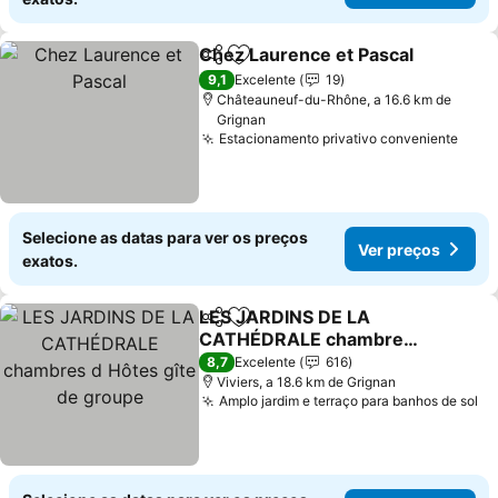
Chez Laurence et Pascal
Partilhar
Adicionar aos favoritos
V
9,1
Excelente
19
Châteauneuf-du-Rhône, a 16.6 km de
Grignan
Estacionamento privativo conveniente
Ver 
Selecione as datas para ver os preços
Ver preços
exatos.
LES JARDINS DE LA
Partilhar
Adicionar aos favoritos
CATHÉDRALE chambres
d Hôtes gîte de groupe
Ver preços
8,7
Excelente
616
Viviers, a 18.6 km de Grignan
Amplo jardim e terraço para banhos de sol
Ve