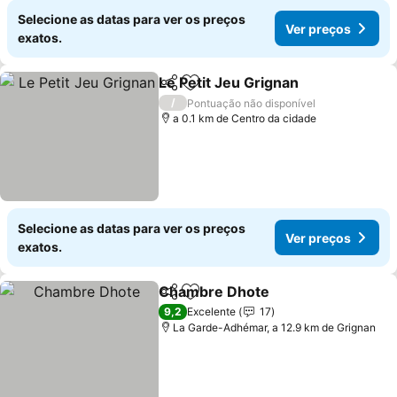
Selecione as datas para ver os preços
Ver preços
exatos.
Le Petit Jeu Grignan
Partilhar
Adicionar aos favoritos
Ver p
/
Pontuação não disponível
a 0.1 km de Centro da cidade
Selecione as datas para ver os preços
Ver preços
exatos.
Chambre Dhote
Partilhar
Adicionar aos favoritos
Ver preço
9,2
Excelente
17
La Garde-Adhémar, a 12.9 km de Grignan