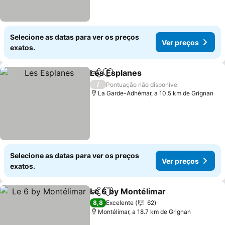
Selecione as datas para ver os preços
Ver preços
exatos.
Les Esplanes
Partilhar
Adicionar aos favoritos
Ver preços
/
Pontuação não disponível
La Garde-Adhémar, a 10.5 km de Grignan
Selecione as datas para ver os preços
Ver preços
exatos.
Le 6 by Montélimar
Partilhar
Adicionar aos favoritos
Ver pr
8,8
Excelente
62
Montélimar, a 18.7 km de Grignan