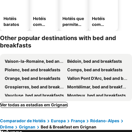
Hotéis
Hotéis
Hotéis que
Hotéis
baratos
com
permitem
com
piscinas
animais
estaciona
mento
Other popular destinations with bed and
breakfasts
Vaison-la-Romaine, bed and breakfasts
Bédoin, bed and breakfasts
Piolenc, bed and breakfasts
Comps, bed and breakfasts
Orange, bed and breakfasts
Vallon Pont D'Arc, bed and breakfasts
Grospierres, bed and breakfasts
Montélimar, bed and breakfasts
Vaucluse, bed and breakfasts
Monteux, bed and breakfasts
Carpentras, bed and breakfasts
Barjac, bed and breakfasts
Ver todas as estadias em Grignan
Buis-les-Barronies, bed and breakfasts
La Garde-Adhémar, bed and breakfasts
Comparador de Hotéis
Europa
França
Ródano-Alpes
Pernes-les-Fontaines, bed and breakfasts
Nyons, bed and breakfasts
Drôme
Grignan
Bed & Breakfast em Grignan
Viviers, bed and breakfasts
Mazan, bed and breakfasts