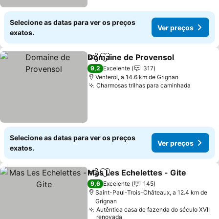
Selecione as datas para ver os preços
Ver preços
exatos.
Domaine de Provensol
Partilhar
Adicionar aos favoritos
Ver
9,2
Excelente
317
Venterol, a 14.6 km de Grignan
Charmosas trilhas para caminhada
Ver pre
Selecione as datas para ver os preços
Ver preços
exatos.
Mas Les Echelettes - Gite
Partilhar
Adicionar aos favoritos
9,6
Excelente
145
Saint-Paul-Trois-Châteaux, a 12.4 km de
Grignan
Autêntica casa de fazenda do século XVII
renovada