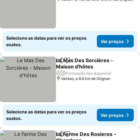
Selecione as datas para ver os preços
Ver preços
exatos.
Le Mas Des Sorcières -
Partilhar
Adicionar aos favoritos
Maison d'hôtes
Ver preços
/
Pontuação não disponível
Valréas, a 8.6 km de Grignan
Selecione as datas para ver os preços
Ver preços
exatos.
La Ferme Des Rosieres -
Partilhar
Adicionar aos favoritos