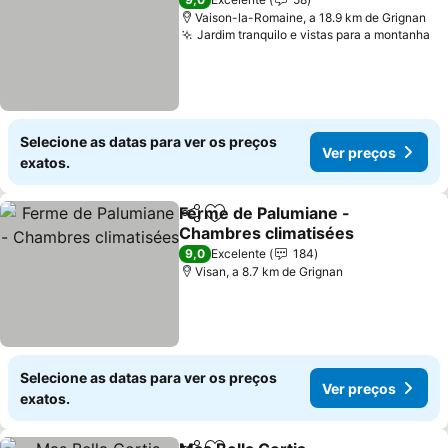
Vaison-la-Romaine, a 18.9 km de Grignan
Jardim tranquilo e vistas para a montanha
Ve
Selecione as datas para ver os preços
Ver preços
exatos.
Ferme de Palumiane -
Partilhar
Adicionar aos favoritos
Chambres climatisées
Ver preços
9,0
Excelente
184
Visan, a 8.7 km de Grignan
Selecione as datas para ver os preços
Ver preços
exatos.