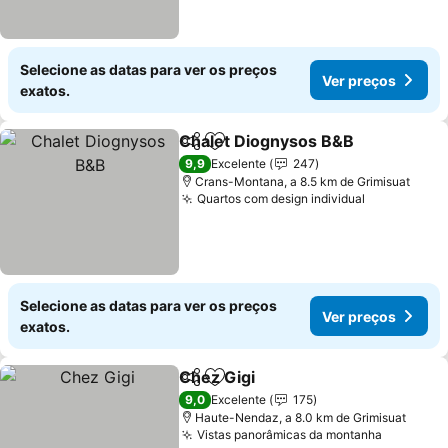
Selecione as datas para ver os preços
Ver preços
exatos.
Chalet Diognysos B&B
Partilhar
Adicionar aos favoritos
Ver
9,9
Excelente
247
Crans-Montana, a 8.5 km de Grimisuat
Quartos com design individual
Ver preços
Selecione as datas para ver os preços
Ver preços
exatos.
Chez Gigi
Partilhar
Adicionar aos favoritos
Ver preços
9,0
Excelente
175
Haute-Nendaz, a 8.0 km de Grimisuat
Vistas panorâmicas da montanha
Ver preç