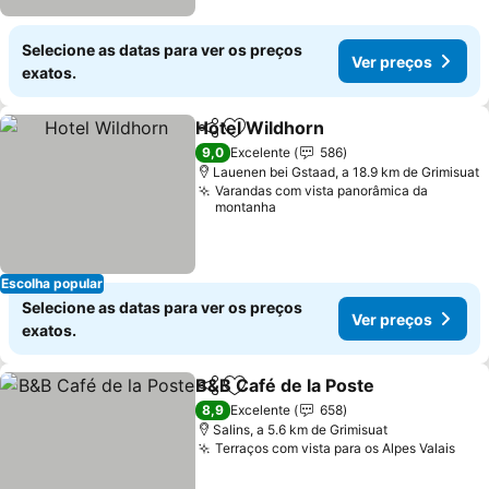
Selecione as datas para ver os preços
Ver preços
exatos.
Hotel Wildhorn
Partilhar
Adicionar aos favoritos
Ver preços
9,0
Excelente
586
Lauenen bei Gstaad, a 18.9 km de Grimisuat
Varandas com vista panorâmica da
montanha
Escolha popular
Selecione as datas para ver os preços
Ver preços
exatos.
B&B Café de la Poste
Partilhar
Adicionar aos favoritos
Ver p
8,9
Excelente
658
Salins, a 5.6 km de Grimisuat
Terraços com vista para os Alpes Valais
Ver