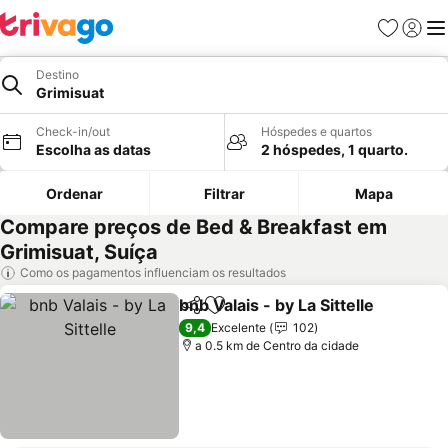
Favoritos
Iniciar
Me
Destino
Grimisuat
Check-in/out
Hóspedes e quartos
Escolha as datas
2 hóspedes, 1 quarto.
Ordenar
Filtrar
Mapa
Compare preços de Bed & Breakfast em
Grimisuat, Suíça
Como os pagamentos influenciam os resultados
bnb Valais - by La Sittelle
Partilhar
Adicionar aos favoritos
V
9,4
Excelente
102
a 0.5 km de Centro da cidade