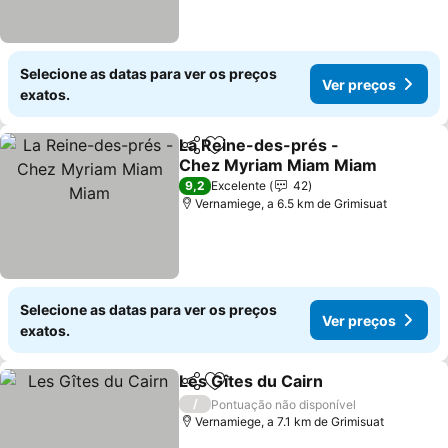
Selecione as datas para ver os preços
Ver preços
exatos.
La Reine-des-prés -
Partilhar
Adicionar aos favoritos
Chez Myriam Miam Miam
Ver preços
9,2
Excelente
42
Vernamiege, a 6.5 km de Grimisuat
Selecione as datas para ver os preços
Ver preços
exatos.
Les Gîtes du Cairn
Partilhar
Adicionar aos favoritos
Ver pre
/
Pontuação não disponível
Vernamiege, a 7.1 km de Grimisuat