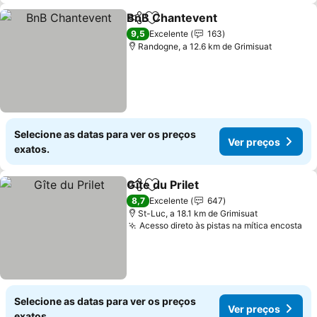
BnB Chantevent
Partilhar
Adicionar aos favoritos
Ver preço
9,5
Excelente
163
Randogne, a 12.6 km de Grimisuat
Selecione as datas para ver os preços
Ver preços
exatos.
Gîte du Prilet
Partilhar
Adicionar aos favoritos
Ver preços
8,7
Excelente
647
St-Luc, a 18.1 km de Grimisuat
Acesso direto às pistas na mítica encosta
Ve
Selecione as datas para ver os preços
Ver preços
exatos.