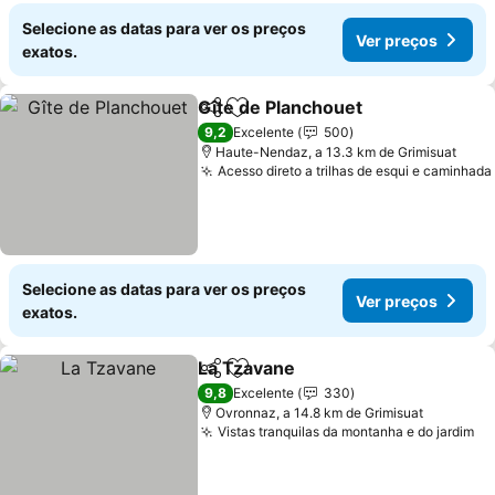
Selecione as datas para ver os preços
Ver preços
exatos.
Gîte de Planchouet
Partilhar
Adicionar aos favoritos
Ver pr
9,2
Excelente
500
Haute-Nendaz, a 13.3 km de Grimisuat
Acesso direto a trilhas de esqui e caminhada
Selecione as datas para ver os preços
Ver preços
exatos.
La Tzavane
Partilhar
Adicionar aos favoritos
Ver preços
9,8
Excelente
330
Ovronnaz, a 14.8 km de Grimisuat
Vistas tranquilas da montanha e do jardim
Ve