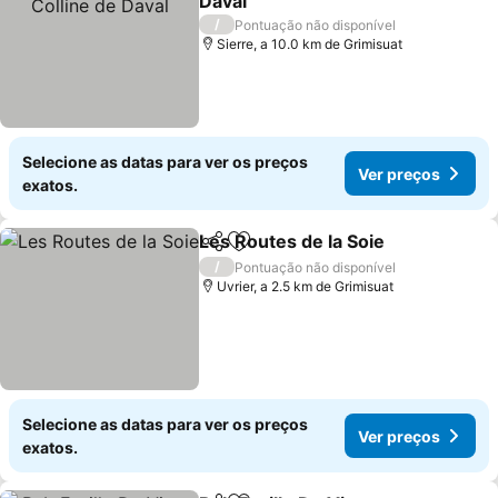
Daval
Ver preços
/
Pontuação não disponível
Sierre, a 10.0 km de Grimisuat
Selecione as datas para ver os preços
Ver preços
exatos.
Les Routes de la Soie
Partilhar
Adicionar aos favoritos
Ver 
/
Pontuação não disponível
Uvrier, a 2.5 km de Grimisuat
Selecione as datas para ver os preços
Ver preços
exatos.