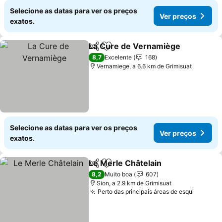
Selecione as datas para ver os preços
Ver preços
exatos.
La Cure de Vernamiège
Partilhar
Adicionar aos favoritos
Ve
8,7
Excelente
168
Vernamiege, a 6.6 km de Grimisuat
Selecione as datas para ver os preços
Ver preços
exatos.
Le Merle Châtelain
Partilhar
Adicionar aos favoritos
Ver pre
8,2
Muito boa
607
Sion, a 2.9 km de Grimisuat
Perto das principais áreas de esqui
Ver pre