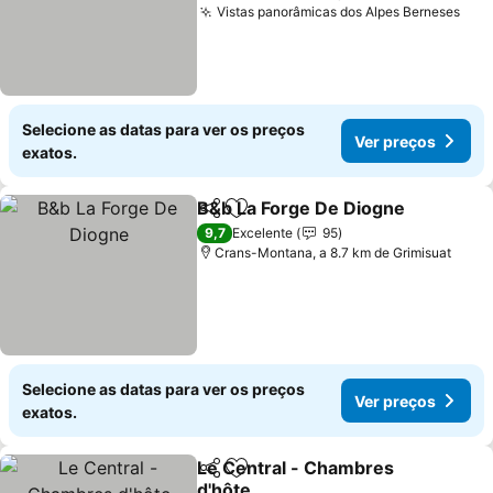
Vistas panorâmicas dos Alpes Berneses
Ver
Selecione as datas para ver os preços
Ver preços
exatos.
B&b La Forge De Diogne
Partilhar
Adicionar aos favoritos
Ve
9,7
Excelente
95
Crans-Montana, a 8.7 km de Grimisuat
Selecione as datas para ver os preços
Ver preços
exatos.
Le Central - Chambres
Partilhar
Adicionar aos favoritos
d'hôte