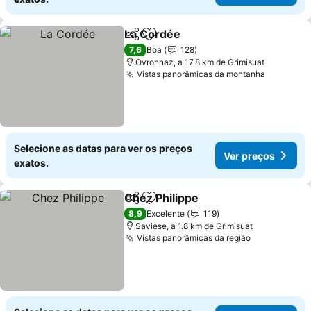
La Cordée
Partilhar
Adicionar aos favoritos
Ver preços
7,6
Boa
128
Ovronnaz, a 17.8 km de Grimisuat
Vistas panorâmicas da montanha
Ver preç
Selecione as datas para ver os preços
Ver preços
exatos.
Chez Philippe
Partilhar
Adicionar aos favoritos
Ver preços
8,9
Excelente
119
Saviese, a 1.8 km de Grimisuat
Vistas panorâmicas da região
Ver preços