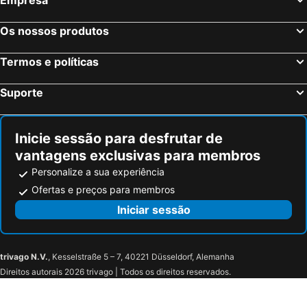
Morgins, bed and breakfasts
Zermatt, bed and breakfasts
Saas Fee, bed and breakfasts
Vex, bed and breakfasts
Os nossos produtos
Sierre, bed and breakfasts
Inden, bed and breakfasts
Termos e políticas
Grächen, bed and breakfasts
Aigle, bed and breakfasts
Turtmann, bed and breakfasts
Anzere, bed and breakfasts
Suporte
Ollon, bed and breakfasts
Saint-Rhémy-en-Bosses, bed and breakfasts
Roche, bed and breakfasts
Les Diablerets, bed and breakfasts
Inicie sessão para desfrutar de
vantagens exclusivas para membros
Personalize a sua experiência
Ofertas e preços para membros
Iniciar sessão
trivago N.V.
, Kesselstraße 5 – 7, 40221 Düsseldorf, Alemanha
Direitos autorais 2026 trivago | Todos os direitos reservados.