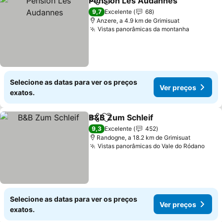
Pension Les Audannes
Partilhar
Adicionar aos favoritos
Ver
9,7
Excelente
68
Anzere, a 4.9 km de Grimisuat
Vistas panorâmicas da montanha
Ver preç
Selecione as datas para ver os preços
Ver preços
exatos.
B&B Zum Schleif
Partilhar
Adicionar aos favoritos
Ver preço
9,3
Excelente
452
Randogne, a 18.2 km de Grimisuat
Vistas panorâmicas do Vale do Ródano
Ver 
Selecione as datas para ver os preços
Ver preços
exatos.