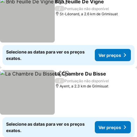
Bnb Feuille De Vigne
Partilhar
Adicionar aos favoritos
Ver p
/
Pontuação não disponível
St-Léonard, a 2.6 km de Grimisuat
Selecione as datas para ver os preços
Ver preços
exatos.
La Chambre Du Bisse
Partilhar
Adicionar aos favoritos
Ver 
/
Pontuação não disponível
Ayent, a 2.3 km de Grimisuat
Selecione as datas para ver os preços
Ver preços
exatos.