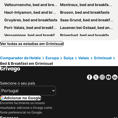
Valtournenche, bed and breakfasts
Montreux, bed and breakfasts
Haut-Intyamon, bed and breakfasts
Bruson, bed and breakfasts
Gruyères, bed and breakfasts
Saas Grund, bed and breakfasts
Port-Valais, bed and breakfasts
Lauenen bei Gstaad, bed and breakfasts
Vernamiege, bed and breakfasts
Brigerbad, bed and breakfasts
Crans-Montana, bed and breakfasts
Sion, bed and breakfasts
Ver todas as estadias em Grimisuat
Bionaz, bed and breakfasts
Haute-Nendaz, bed and breakfasts
Comparador de Hotéis
Europa
Suíça
Valais
Grimisuat
Blonay, bed and breakfasts
Ovronnaz, bed and breakfasts
Bed & Breakfast em Grimisuat
Château-d'Oex, bed and breakfasts
Verbier, bed and breakfasts
Salins, bed and breakfasts
Valpelline, bed and breakfasts
Facebook
Twitter
Insta
Yo
Adelboden, bed and breakfasts
Randogne, bed and breakfasts
Selecione o seu país
Doues, bed and breakfasts
La Chapelle d´Abondance, bed and breakfasts
Stalden, bed and breakfasts
Les Crosets, bed and breakfasts
Adicionar no Google
Encontre facilmente os nossos
Breuil-Cervinia, bed and breakfasts
Grône, bed and breakfasts
resultados: adicione o trivago como
St-Luc, bed and breakfasts
Le Châble, bed and breakfasts
fonte preferencial no Google.
Empresa