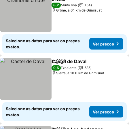
Ver preços
8,2
Muito boa
154
Grône, a 6.1 km de Grimisuat
Selecione as datas para ver os preços
Ver preços
exatos.
Castel de Daval
Partilhar
Adicionar aos favoritos
Ver preços
9,5
Excelente
585
Sierre, a 10.0 km de Grimisuat
Selecione as datas para ver os preços
Ver preços
exatos.