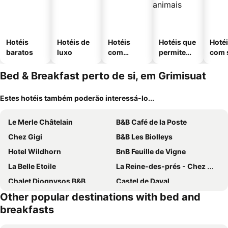
Hotéis
Hotéis de
Hotéis
Hotéis que
Hoté
baratos
luxo
com
permitem
com 
piscinas
animais
Bed & Breakfast perto de si, em Grimisuat
Estes hotéis também poderão interessá-lo...
Le Merle Châtelain
B&B Café de la Poste
Chez Gigi
B&B Les Biolleys
Hotel Wildhorn
BnB Feuille de Vigne
La Belle Etoile
La Reine-des-prés - Chez Myriam Miam Miam
Chalet Diognysos B&B
Castel de Daval
Other popular destinations with bed and
La Tzavane
B&B Panorama
breakfasts