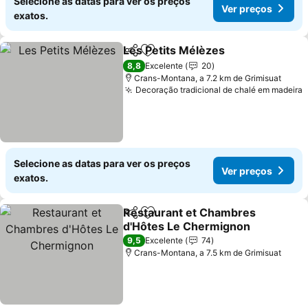
Selecione as datas para ver os preços
Ver preços
exatos.
Les Petits Mélèzes
Partilhar
Adicionar aos favoritos
Ver pre
8,8
Excelente
20
Crans-Montana, a 7.2 km de Grimisuat
Decoração tradicional de chalé em madeira
V
Selecione as datas para ver os preços
Ver preços
exatos.
Restaurant et Chambres
Partilhar
Adicionar aos favoritos
d'Hôtes Le Chermignon
Ver preços
9,5
Excelente
74
Crans-Montana, a 7.5 km de Grimisuat