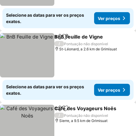
Selecione as datas para ver os preços
Ver preços
exatos.
BnB Feuille de Vigne
Partilhar
Adicionar aos favoritos
Ver p
/
Pontuação não disponível
St-Léonard, a 2.6 km de Grimisuat
Selecione as datas para ver os preços
Ver preços
exatos.
Café des Voyageurs Noës
Partilhar
Adicionar aos favoritos
/
Pontuação não disponível
Sierre, a 9.5 km de Grimisuat